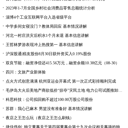
2023年1-7月全国乡村社会消费品零售总额统计分析
淄博4个工业互联网平台入选省级平台
中学多间女寝没门？教体局回应 基本情况讲解
河北一村庄洪灾后积水1个月未退 基本信息讲解
王哲林梦游表现冲上热搜第一 基本信息讲解
沪深股通|税友股份8月30日获外资买入0.19%股份
双良节能：融资净偿还415.56万元，融资余额10.38亿元（08-30）
四川：文旅产业新体验
点火方式创意满满 杭州亚运会开幕式 第一次正式彩排顺利完成
毛伊岛大火后美地产商欲低价“掠夺”灾民土地 电力公司试图推卸责任
科思科技：公司拟回购不超过100.00万股公司股份
苏群：我心已麻木 男篮没有准备好 基本情况讲解
夜店之王怎么玩（夜店之王怎么刷钱）
捷佳伟创: 独立董事关于第四届董事会第十九次会议相关事项的独立意见