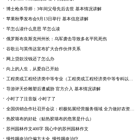
博士枪杀导师：3年间父母先后去世 基本情况讲解
苹果秋季发布会9月13日举行 基本信息讲解
芊怎么读什么意思 芊怎么读
俄罗斯布良斯克州州长：乌军袭击导致多名平民死伤
谷歌云与英伟达宣布扩大合作伙伴关系
网上贷款没钱还了怎么办
向上的人生，从爱自己开始
工程类或工程经济类中等专业（工程类或工程经济类中等专科以上学历）
导游评天价雕塑后遭威胁 官方介入 基本情况讲解
小时了了注音版 小时了了
全国供销合作社召开会议：积极拓展经营服务领域 全力做好农资供应
热胶墙布的好处（贴热胶墙布的危害是什么）
苏州园林作文400字 我心中的苏州园林作文
慢性咽炎治疗偏方大全_慢性咽炎治疗