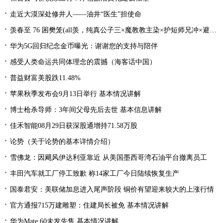
走近大漠深处修井人——油井“医生”担使命
羡春至 76 困樊笼(all羡，纯真公子三×魔教教主染×护短师兄冲×避世温柔影×贪财白莲羡）
华为5G回归纪念金币曝光：谢谢您的支持与陪伴
感受人类命运共同体理念的震撼（海客话中国）
普益财富美股跌11.48%
苹果秋季发布会9月13日举行 基本情况讲解
博士枪杀导师：3年间父母先后去世 基本信息讲解
佳禾智能08月29日获深股通增持71.58万股
论势（关于论势的基本详情介绍）
雪佛龙：因飓风伊达利亚靠近 从美国墨西哥湾石油平台撤离员工
丰田汽车就工厂停工致歉 称14家工厂今日陆续恢复生产
国泰君安：美联储加息进入尾声阶段 铜价有望迎来较大的上涨行情
官方通报715万建雕塑：住建局长被免 基本情况讲解
华为Mate 60未发先售 基本情况讲解