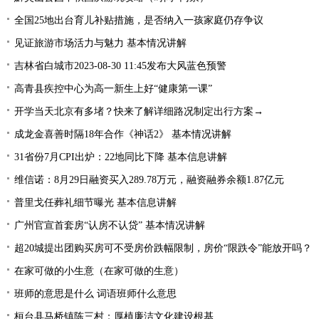
全国25地出台育儿补贴措施，是否纳入一孩家庭仍存争议
见证旅游市场活力与魅力 基本情况讲解
吉林省白城市2023-08-30 11:45发布大风蓝色预警
高青县疾控中心为高一新生上好“健康第一课”
开学当天北京有多堵？快来了解详细路况制定出行方案→
成龙金喜善时隔18年合作《神话2》 基本情况讲解
31省份7月CPI出炉：22地同比下降 基本信息讲解
维信诺：8月29日融资买入289.78万元，融资融券余额1.87亿元
普里戈任葬礼细节曝光 基本信息讲解
广州官宣首套房“认房不认贷” 基本情况讲解
超20城提出团购买房可不受房价跌幅限制，房价“限跌令”能放开吗？
在家可做的小生意（在家可做的生意）
班师的意思是什么 词语班师什么意思
桓台县马桥镇陈三村：厚植廉洁文化建设根基