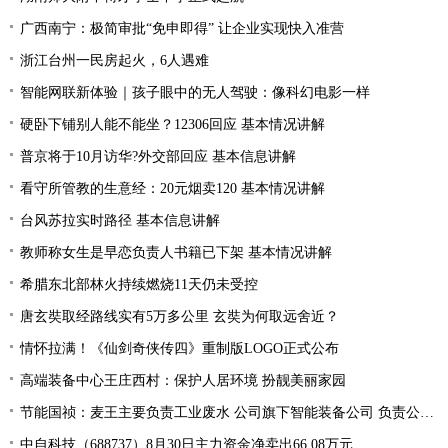
广西南宁：极简审批“免申即得” 让企业实现快入准营
浙江台州一民房起火，6人遇难
智能网联新体验｜孩子眼中的无人驾驶：像科幻电影一样
硬卧下铺别人能不能坐？12306回应 基本情况讲解
普京将于10月访华?外交部回应 基本信息讲解
看守所管教的生意经：20元烟卖120 基本情况讲解
台风苏拉实时路径 基本信息讲解
教师称女生是早恋负责人书籍已下架 基本情况讲解
希腊东北部林火持续燃烧11天仍未受控
唐玄奘取经路线实有5万多公里 玄奘为何取远舍近？
情怀拉满！《仙剑奇侠传四》重制版LOGO正式公布
高端装备中心王庄西村：保护人居环境 扮靓美丽家园
节能国祯：麦王主要负责工业废水 公司旗下智能装备公司 负责公司设备的生产和销售
中自科技（688737）8月30日主力资金净卖出66.08万元