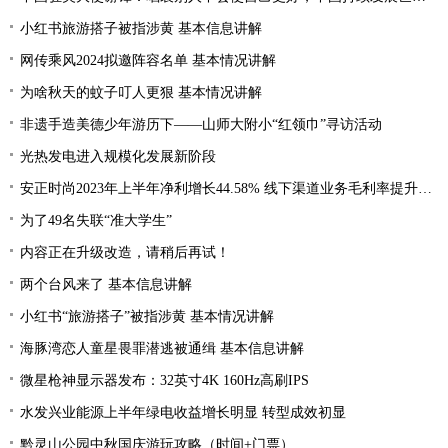
小红书旅游搭子被指涉黄 基本信息讲解
网传乘风2024拟邀阵容名单 基本情况讲解
为啥秋天的蚊子叮人更狠 基本情况讲解
非遗手造美德少年游历下——山师大附小“红领巾”寻访活动
光热发电进入规模化发展新阶段
安正时尚2023年上半年净利增长44.58% 线下渠道业务毛利率提升2.28%
为了49名失联“准大学生”
内容正在升级改造，请稍后再试！
两个台风来了 基本信息讲解
小红书“旅游搭子”被指涉黄 基本情况讲解
海豚湾恋人童星畏罪潜逃被通缉 基本信息讲解
微星枪神显示器发布：32英寸4K 160Hz高刷IPS
水发兴业能源上半年绿电收益增长明显 转型成效初显
黔灵山公园中秋国庆游玩攻略（时间+门票）