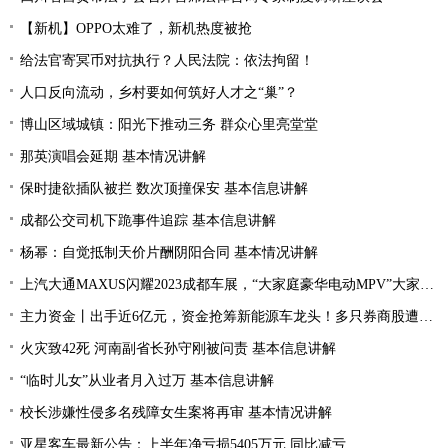
【新机】OPPO太难了，新机热度被抢
给法官寄冥币对抗执行？人民法院：依法拘留！
人口反向流动，乡村要如何筑好人才之“巢”？
博山区域城镇：阳光下推动三务 群众心里亮堂堂
那英演唱会延期 基本情况讲解
保时捷欲插队被拦 数次顶撞保安 基本信息讲解
成都公交司机下跪事件追踪 基本信息讲解
杨幂：自觉抵制天价片酬阴阳合同 基本情况讲解
上汽大通MAXUS闪耀2023成都车展，“大家庭豪华电动MPV”大家7全球首秀亮相
主力资金丨出手近6亿元，资金抢筹新能源车龙头！多只券商股遭资金抛弃
火灾致42死 河南副省长孙守刚被问责 基本信息讲解
“临时儿女”从业者月入过万 基本信息讲解
校长涉嫌性侵多名残障女生案将再审 基本情况讲解
亚星客车最新公告：上半年净亏损5405万元 同比减亏