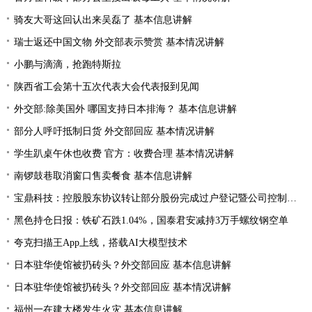
骑友大哥这回认出来吴磊了 基本信息讲解
瑞士返还中国文物 外交部表示赞赏 基本情况讲解
小鹏与滴滴，抢跑特斯拉
陕西省工会第十五次代表大会代表报到见闻
外交部:除美国外 哪国支持日本排海？ 基本信息讲解
部分人呼吁抵制日货 外交部回应 基本情况讲解
学生趴桌午休也收费 官方：收费合理 基本情况讲解
南锣鼓巷取消窗口售卖餐食 基本信息讲解
宝鼎科技：控股股东协议转让部分股份完成过户登记暨公司控制权发生变更
黑色持仓日报：铁矿石跌1.04%，国泰君安减持3万手螺纹钢空单
夸克扫描王App上线，搭载AI大模型技术
日本驻华使馆被扔砖头？外交部回应 基本信息讲解
日本驻华使馆被扔砖头？外交部回应 基本情况讲解
福州一在建大楼发生火灾 基本信息讲解