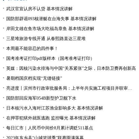
武汉官宣认房不认贷 基本情况讲解
国防部辟谣093核潜艇在台海失事 基本情况讲解
岸田文雄在鱼市场大吃福岛章鱼 基本情况讲解
三星堆旅游专线开通 从春熙路直达三星堆
本周最不能容忍的四件事！
国考准考证打印pdf版样本（国考准考证打印）
英媒：因核污染水排海与中国“关系紧张”之际，日本防卫费再创新高
暑期档国庆档实现“无缝链接”
亮进度丨滨州市行政审批服务局：上半年共实施工程项目并联审批9894件 并联审批率居全省第一位、办件量全省第二
国防部回应海军054B新型护卫舰下水
日本核污水入海对江苏渔业影响多大 基本情况讲解
在押罪犯狱外就医逃跑 监控曝光 基本情况讲解
每日汇市｜人民币中间价8月累计调贬511基点
2023年东乡县“山城篮球季”联赛圆满落幕