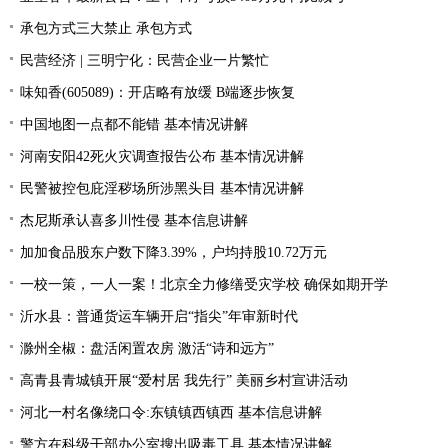
承包方式三大禁止 承包方式
民营经济 | 三明宁化：民营企业一片繁忙
味知香(605089)：开店略有放缓 B端逐步恢复
中国地图一点都不能错 基本情况讲解
河南安阳42死火灾调查报告公布 基本情况讲解
民警被控包庇淫秽场所涉黑头目 基本情况讲解
杰尼斯承认喜多川性侵 基本信息讲解
加加食品股东户数下降3.39%，户均持股10.72万元
一校一策，一人一案！北京全力修缮受灾学校 确保如期开学
沂水县：普通货运车辆开启“指尖”年审新时代
滁州全椒：盘活闲置农房 激活“诗和远方”
高青县青城镇开展“爱村居 我先行” 美丽乡村宣讲活动
河北一村名像绕口令:东镇镇西镇西 基本信息讲解
警方在科级干部办公室搜出吸毒工具 基本情况讲解