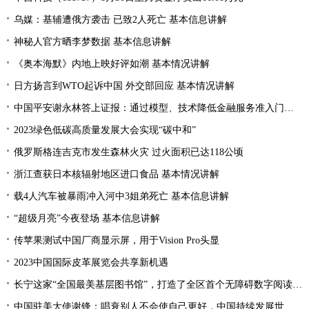
乌媒：基辅遭俄方袭击 已致2人死亡 基本信息讲解
神秘人官方晒李梦数据 基本信息讲解
《奥本海默》内地上映好评如潮 基本情况讲解
日方扬言到WTO起诉中国 外交部回应 基本情况讲解
中国平安谢永林答上证报：通过模型、技术降低金融服务准入门槛 提升金融服务的普惠性和可得性
2023绿色低碳高质量发展大会实现“碳中和”
俄罗斯格连吉克市发生森林火灾 过火面积已达118公顷
浙江查获日本核辐射地区进口食品 基本情况讲解
载4人汽车被暴雨冲入河中3姐弟死亡 基本信息讲解
“超级月亮”今夜登场 基本信息讲解
传苹果测试中国厂商显示屏，用于Vision Pro头显
2023中国国际皮革展览会共享新机遇
长宁这家“全国最美基层图书馆”，打造了全区首个无障碍数字阅读空间
中国驻美大使谢锋：唱衰别人不会使自己更好，中国持续发展世界才会更加繁荣