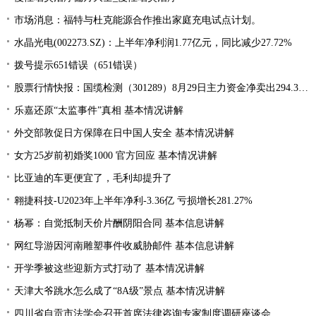
市场消息：福特与杜克能源合作推出家庭充电试点计划。
水晶光电(002273.SZ)：上半年净利润1.77亿元，同比减少27.72%
拨号提示651错误（651错误）
股票行情快报：国缆检测（301289）8月29日主力资金净卖出294.37万元
乐嘉还原“太监事件”真相 基本情况讲解
外交部敦促日方保障在日中国人安全 基本情况讲解
女方25岁前初婚奖1000 官方回应 基本情况讲解
比亚迪的车更便宜了，毛利却提升了
翱捷科技-U2023年上半年净利-3.36亿 亏损增长281.27%
杨幂：自觉抵制天价片酬阴阳合同 基本信息讲解
网红导游因河南雕塑事件收威胁邮件 基本信息讲解
开学季被这些迎新方式打动了 基本情况讲解
天津大爷跳水怎么成了“8A级”景点 基本情况讲解
四川省自贡市法学会召开首席法律咨询专家制度调研座谈会