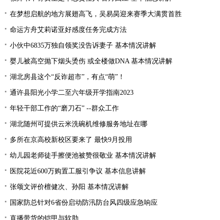
在梦想启航的地方展翅高飞，吴易昺迎来赛季大满贯首胜
命运方舟艾莉诺亚好感度任务完成方法
小伙中6835万独自领奖没告诉妻子 基本情况讲解
婴儿被高空抛下烟头烫伤 或全楼做DNA 基本情况讲解
湖北房县这个“反诈超市”，有点“萌”！
通许县阳光小学二至六年级开学指南2023
年轻干部工作的“磨刀石” --群众工作
湖北随州可提供云米洗碗机维修服务地址在哪
多所在京高校新校区要来了 最快9月投用
幼儿园老师徒手擦便池被赞很敬业 基本情况讲解
医院花近600万购置工服引争议 基本信息讲解
张颂文评价檀健次、孙阳 基本情况讲解
国家防总针对6省份启动防汛防台风四级应急响应
直播带货的铠甲与软肋