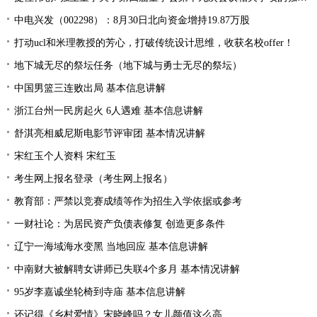
中电兴发（002298）：8月30日北向资金增持19.87万股
打动ucl和米理教授的芳心，打破传统设计思维，收获名校offer！
地下城无尽的祭坛任务（地下城与勇士无尽的祭坛）
中国男篮三连败出局 基本信息讲解
浙江台州一民房起火 6人遇难 基本信息讲解
舒淇亮相威尼斯电影节评审团 基本情况讲解
宋红玉个人资料 宋红玉
考生网上报名登录（考生网上报名）
教育部：严禁以竞赛成绩等作为招生入学依据或参考
一财社论：为居民资产负债表修复 创造更多条件
辽宁一海域海水变黑 当地回应 基本信息讲解
中南财大被解聘女讲师已失联4个多月 基本情况讲解
95岁李嘉诚坐轮椅到寺庙 基本信息讲解
还记得《乡村爱情》宋晓峰吗？女儿颜值这么高