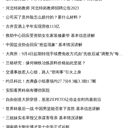
河北特岗教师 河北特岗教师招聘公告2023
公司买了意外险怎么赔付的？要什么材料？
古井贡酒上半年实现营收113亿
救助中心回应受资助女生家装修豪华 基本信息讲解
中国盐业协会回应“抢盐现象” 基本情况讲解
大商所：9月4日起期转现手续费免收方式由“先收后减”调整为“每日直接减免”
兰格研究：缘何钢铁冶炼原料价格如此坚挺？
交通事故惹人心烦，路人“管闲事”引火上身
约旦科比！杰弗森小组赛场均27.7分8.3板3.3助1.7断
安阳看男科病有哪些医院
自由创造大胆穿搭，崽崽ZEPETO让你走在时尚最前沿
世界杯最后一战 中国男篮能否拿下首胜 基本信息讲解
三姐妹实名举报父亲谋害母亲 基本情况讲解
湖南师大附中博才学士中学正式起航