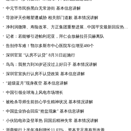
中元节市民扮黑白无常游街 基本信息讲解
导游评天价雕塑遭威胁 相关部门道歉 基本情况讲解
净利润微降、寿险改革、方正集团重整进展...中国平安最新回应热点问题
记者：若能够引进帕利尼亚，拜仁会放赫拉芬贝赫离队
告别停车难！鄂尔多斯市中心医院车位增至480个
深圳官宣 “认房不认贷” 8月31日起施行
鸟鸟：我努力到30岁还没过上好日子 基本情况讲解
深圳官宣执行认房不认贷政策 基本信息讲解
“超级蓝月”现身夜空 基本信息讲解
中国引领全球海上风电市场增长
被枪杀导师生前担心学生精神状况 基本情况讲解
中国盐业协会回应“抢盐现象” 基本信息讲解
小伙陷电诈染登革热 回国后精神失常 基本情况讲解
浙商银行上半年净利增长11.03%，资本充足率有所改善