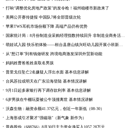
打响“调整优化房地产政策”的发令枪！福州稳楼市新政来了
美网公开赛传捷报 中国队7将全部晋级次轮
苹果TWS耳机市场份额下降 高端产品仍有优势
国家统计局：8月份制造业采购经理指数持续回升 非制造业商务活动指数延续扩张态势
萌娃试入园 快乐初体验——桓台县唐山镇兴旺幼儿园开展小班新生体验活动
从“愁订单”到有钱做研发 跨境电商激发深圳外贸新动能
妈妈姓曹爸爸姓袁取名男孩
普里戈任坠亡2名嫌疑人浮出水面 基本信息讲解
台风苏拉或明天在广东沿海登陆 基本情况讲解
9月1日起多家银行再下调存款利率 基本信息讲解
6岁男孩在牛棚玩耍被公牛顶撞离世 基本情况讲解
沃森生物：融资余额41.37亿元，创近一年新低（08-30）
上海形成引才聚才“强磁场”（新气象 新作为）
普冉股份（688766）8月30日主力资金净买入1057.28万元