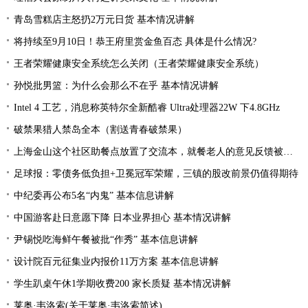
青岛雪糕店主怒扔2万元日货 基本情况讲解
将持续至9月10日！恭王府里赏金鱼百态 具体是什么情况?
王者荣耀健康安全系统怎么关闭（王者荣耀健康安全系统）
孙悦批男篮：为什么会那么不在乎 基本情况讲解
Intel 4 工艺，消息称英特尔全新酷睿 Ultra处理器22W 下4.8GHz
破禁果猎人禁岛全本（割送青春破禁果）
上海金山这个社区助餐点放置了交流本，就餐老人的意见反馈被采纳
足球报：零债务低负担+卫冕冠军荣耀，三镇的股改前景仍值得期待
中纪委再公布5名“内鬼” 基本信息讲解
中国游客赴日意愿下降 日本业界担心 基本情况讲解
尹锡悦吃海鲜午餐被批“作秀” 基本信息讲解
设计院百元征集业内报价11万方案 基本信息讲解
学生趴桌午休1学期收费200 家长质疑 基本情况讲解
莱奥·韦洛索(关于莱奥·韦洛索简述)