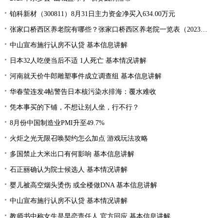
铂科新材（300811）8月31日主力资金净买入634.00万元
张家口桥西区养老院有哪些？张家口桥西区养老院一览表（2023年）
中山宣布施行认房不认贷 基本信息讲解
日本32人吃便当后不适 1人死亡 基本情况讲解
河南就天价牛郎雕塑事件成立调查组 基本信息讲解
华春莹连发4帖警告日本核污染水排海：覆水难收
凭本事买的下铺，不想让别人坐，行不行？
8月份中国制造业PMI升至49.7%
火炬之光无限召唤契约怎么加点 游戏玩法攻略
多国禁止大米出口有何影响 基本信息讲解
石正丽确认为院士候选人 基本情况讲解
婴儿被高空烟头烫伤 或全楼做DNA 基本信息讲解
中山宣布施行认房不认贷 基本情况讲解
教师书中称女生是早恋责任人 官方回应 基本信息讲解