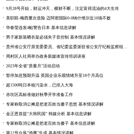
9月28号开始，财运冲天，横财不断，注定富得流油的4大生肖
美职联-梅西屡次造险 迈阿密国际0-0纳什维尔近10场不败
华春莹连发4帖警告日本 基本信息讲解
男子家新装晒衣架必须夹子音控制 基本情况讲解
贵州省公安厅原党委委员、省纪委监委派驻省公安厅纪检监察组原组长陈罡接受纪律审查和监察调查
周村区人社局举办政务新媒体宣传培训讲座
2023年全省“质量月”活动启动
暂停加息预期升温 英国企业乐观情绪升至18个月高位
超1500吨日本核污染水，已排入大海
赤坎区高标准做好秋季开学准备工作
专家称取消公摊是把老百姓当傻子忽悠 基本情况讲解
金正恩首提“大韩民国” 韩媒分析 基本信息讲解
专家称取消公摊是把老百姓当傻子 基本信息讲解
第12号台风“鸿雁”生成 基本情况讲解