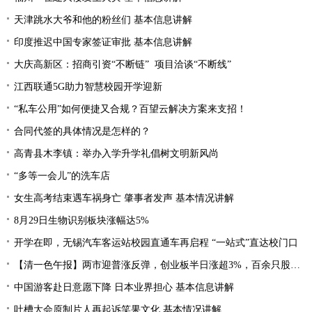
天津跳水大爷和他的粉丝们 基本信息讲解
印度推迟中国专家签证审批 基本信息讲解
大庆高新区：招商引资“不断链” 项目洽谈“不断线”
江西联通5G助力智慧校园开学迎新
“私车公用”如何便捷又合规？百望云解决方案来支招！
合同代签的具体情况是怎样的？
高青县木李镇：举办入学升学礼倡树文明新风尚
“多等一会儿”的洗车店
女生高考结束遇车祸身亡 肇事者发声 基本情况讲解
8月29日生物识别板块涨幅达5%
开学在即，无锡汽车客运站校园直通车再启程 “一站式”直达校门口
【清一色午报】两市迎普涨反弹，创业板半日涨超3%，百余只股涨停或涨超10%
中国游客赴日意愿下降 日本业界担心 基本信息讲解
吐槽大会原制片人再起诉笑果文化 基本情况讲解