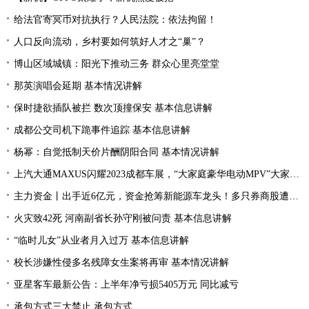
给法官寄冥币对抗执行？人民法院：依法拘留！
人口反向流动，乡村要如何筑好人才之“巢”？
博山区域城镇：阳光下推动三务 群众心里亮堂堂
那英演唱会延期 基本情况讲解
保时捷欲插队被拦 数次顶撞保安 基本信息讲解
成都公交司机下跪事件追踪 基本信息讲解
杨幂：自觉抵制天价片酬阴阳合同 基本情况讲解
上汽大通MAXUS闪耀2023成都车展，“大家庭豪华电动MPV”大家7全球首秀亮相
主力资金丨出手近6亿元，资金抢筹新能源车龙头！多只券商股遭资金抛弃
火灾致42死 河南副省长孙守刚被问责 基本信息讲解
“临时儿女”从业者月入过万 基本信息讲解
校长涉嫌性侵多名残障女生案将再审 基本情况讲解
亚星客车最新公告：上半年净亏损5405万元 同比减亏
承包方式三大禁止 承包方式