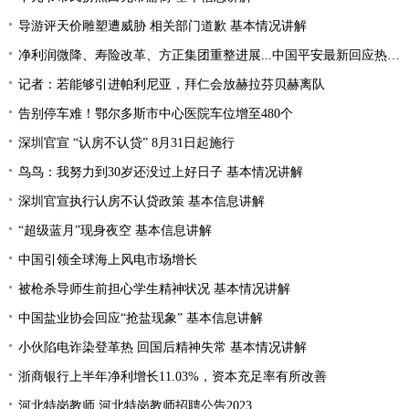
导游评天价雕塑遭威胁 相关部门道歉 基本情况讲解
净利润微降、寿险改革、方正集团重整进展...中国平安最新回应热点问题
记者：若能够引进帕利尼亚，拜仁会放赫拉芬贝赫离队
告别停车难！鄂尔多斯市中心医院车位增至480个
深圳官宣 “认房不认贷” 8月31日起施行
鸟鸟：我努力到30岁还没过上好日子 基本情况讲解
深圳官宣执行认房不认贷政策 基本信息讲解
“超级蓝月”现身夜空 基本信息讲解
中国引领全球海上风电市场增长
被枪杀导师生前担心学生精神状况 基本情况讲解
中国盐业协会回应“抢盐现象” 基本信息讲解
小伙陷电诈染登革热 回国后精神失常 基本情况讲解
浙商银行上半年净利增长11.03%，资本充足率有所改善
河北特岗教师 河北特岗教师招聘公告2023