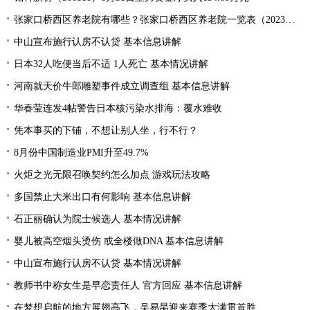
张家口桥西区养老院有哪些？张家口桥西区养老院一览表（2023年）
中山宣布施行认房不认贷 基本信息讲解
日本32人吃便当后不适 1人死亡 基本情况讲解
河南就天价牛郎雕塑事件成立调查组 基本信息讲解
华春莹连发4帖警告日本核污染水排海：覆水难收
凭本事买的下铺，不想让别人坐，行不行？
8月份中国制造业PMI升至49.7%
火炬之光无限召唤契约怎么加点 游戏玩法攻略
多国禁止大米出口有何影响 基本信息讲解
石正丽确认为院士候选人 基本情况讲解
婴儿被高空烟头烫伤 或全楼做DNA 基本信息讲解
中山宣布施行认房不认贷 基本情况讲解
教师书中称女生是早恋责任人 官方回应 基本信息讲解
在梦想启航的地方展翅高飞，吴易昺迎来赛季大满贯首胜