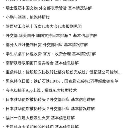
瑞士返还中国文物 外交部表示赞赏 基本情况讲解
小鹏与滴滴，抢跑特斯拉
陕西省工会第十五次代表大会代表报到见闻
外交部:除美国外 哪国支持日本排海？ 基本信息讲解
部分人呼吁抵制日货 外交部回应 基本情况讲解
学生趴桌午休也收费 官方：收费合理 基本情况讲解
南锣鼓巷取消窗口售卖餐食 基本信息讲解
宝鼎科技：控股股东协议转让部分股份完成过户登记暨公司控制权发生变更
黑色持仓日报：铁矿石跌1.04%，国泰君安减持3万手螺纹钢空单
夸克扫描王App上线，搭载AI大模型技术
日本驻华使馆被扔砖头？外交部回应 基本信息讲解
日本驻华使馆被扔砖头？外交部回应 基本情况讲解
福州一在建大楼发生火灾 基本信息讲解
天津跳水大爷和他的粉丝们 基本信息讲解