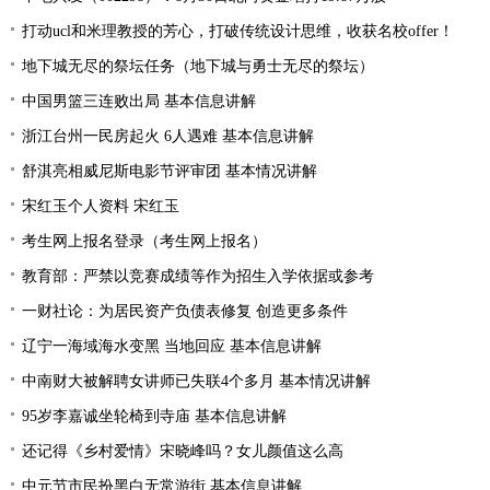
打动ucl和米理教授的芳心，打破传统设计思维，收获名校offer！
地下城无尽的祭坛任务（地下城与勇士无尽的祭坛）
中国男篮三连败出局 基本信息讲解
浙江台州一民房起火 6人遇难 基本信息讲解
舒淇亮相威尼斯电影节评审团 基本情况讲解
宋红玉个人资料 宋红玉
考生网上报名登录（考生网上报名）
教育部：严禁以竞赛成绩等作为招生入学依据或参考
一财社论：为居民资产负债表修复 创造更多条件
辽宁一海域海水变黑 当地回应 基本信息讲解
中南财大被解聘女讲师已失联4个多月 基本情况讲解
95岁李嘉诚坐轮椅到寺庙 基本信息讲解
还记得《乡村爱情》宋晓峰吗？女儿颜值这么高
中元节市民扮黑白无常游街 基本信息讲解