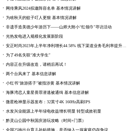
网传乘风2024拟邀阵容名单 基本情况讲解
为啥秋天的蚊子叮人更狠 基本情况讲解
非遗手造美德少年游历下——山师大附小“红领巾”寻访活动
光热发电进入规模化发展新阶段
安正时尚2023年上半年净利增长44.58% 线下渠道业务毛利率提升2.28%
为了49名失联“准大学生”
内容正在升级改造，请稍后再试！
两个台风来了 基本信息讲解
小红书“旅游搭子”被指涉黄 基本情况讲解
海豚湾恋人童星畏罪潜逃被通缉 基本信息讲解
微星枪神显示器发布：32英寸4K 160Hz高刷IPS
水发兴业能源上半年绿电收益增长明显 转型成效初显
黔灵山公园中秋国庆游玩攻略（时间+门票）
全国25地出台育儿补贴措施，是否纳入一孩家庭仍存争议