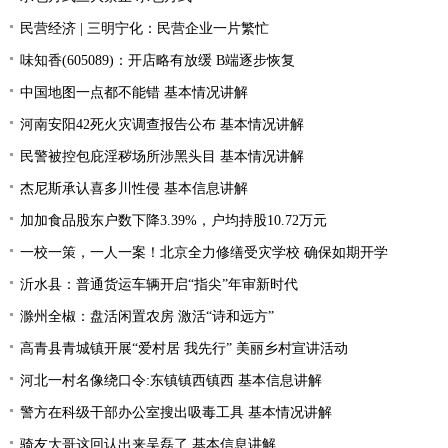
民营经济 | 三明宁化：民营企业一片繁忙
味知香(605089)：开店略有放缓 B端逐步恢复
中国地图一点都不能错 基本情况讲解
河南安阳42死火灾调查报告公布 基本情况讲解
民警被控包庇淫秽场所涉黑头目 基本情况讲解
杰尼斯承认喜多川性侵 基本信息讲解
加加食品股东户数下降3.39%，户均持股10.72万元
一校一策，一人一案！北京全力修缮受灾学校 确保如期开学
沂水县：普通货运车辆开启“指尖”年审新时代
滁州全椒：盘活闲置农房 激活“诗和远方”
高青县青城镇开展“爱村居 我先行” 美丽乡村宣讲活动
河北一村名像绕口令:东镇镇西镇西 基本信息讲解
警方在科级干部办公室搜出吸毒工具 基本情况讲解
骑友大哥这回认出来吴磊了 基本信息讲解