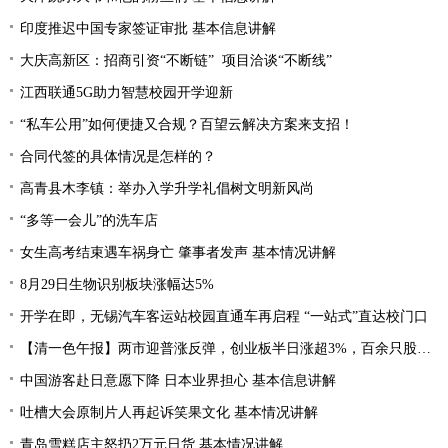
印度推迟中国专家签证审批 基本信息讲解
大庆高新区：招商引资“不断链” 项目洽谈“不断线”
江西联通5G助力智慧校园开学迎新
“私车公用”如何便捷又合规？百望云解决方案来支招！
合同代签的具体情况是怎样的？
高青县木李镇：举办入学升学礼倡树文明新风尚
“多等一会儿”的洗车店
女生高考结束遇车祸身亡 肇事者发声 基本情况讲解
8月29日生物识别板块涨幅达5%
开学在即，无锡汽车客运站校园直通车再启程 “一站式”直达校门口
【清一色午报】两市迎普涨反弹，创业板半日涨超3%，百余只股涨停或涨超10%
中国游客赴日意愿下降 日本业界担心 基本信息讲解
吐槽大会原制片人再起诉笑果文化 基本情况讲解
青岛雪糕店主怒扔2万元日货 基本情况讲解