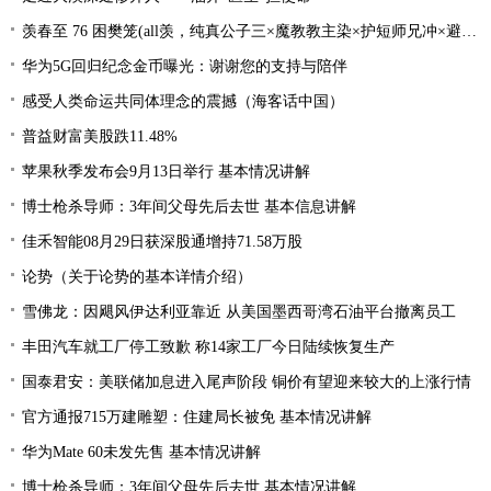
羡春至 76 困樊笼(all羡，纯真公子三×魔教教主染×护短师兄冲×避世温柔影×贪财白莲羡）
华为5G回归纪念金币曝光：谢谢您的支持与陪伴
感受人类命运共同体理念的震撼（海客话中国）
普益财富美股跌11.48%
苹果秋季发布会9月13日举行 基本情况讲解
博士枪杀导师：3年间父母先后去世 基本信息讲解
佳禾智能08月29日获深股通增持71.58万股
论势（关于论势的基本详情介绍）
雪佛龙：因飓风伊达利亚靠近 从美国墨西哥湾石油平台撤离员工
丰田汽车就工厂停工致歉 称14家工厂今日陆续恢复生产
国泰君安：美联储加息进入尾声阶段 铜价有望迎来较大的上涨行情
官方通报715万建雕塑：住建局长被免 基本情况讲解
华为Mate 60未发先售 基本情况讲解
博士枪杀导师：3年间父母先后去世 基本情况讲解