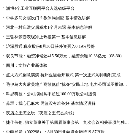
淄博4个工业互联网平台入选省级平台
中学多间女寝没门？教体局回应 基本情况讲解
河北一村庄洪灾后积水1个月未退 基本信息讲解
王哲林梦游表现冲上热搜第一 基本信息讲解
沪深股通|税友股份8月30日获外资买入0.19%股份
双良节能：融资净偿还415.56万元，融资余额10.38亿元（08-30）
四川：文旅产业新体验
点火方式创意满满 杭州亚运会开幕式 第一次正式彩排顺利完成
毛伊岛大火后美地产商欲低价“掠夺”灾民土地 电力公司试图推卸责任
科思科技：公司拟回购不超过100.00万股公司股份
苏群：我心已麻木 男篮没有准备好 基本情况讲解
夜店之王怎么玩（夜店之王怎么刷钱）
捷佳伟创: 独立董事关于第四届董事会第十九次会议相关事项的独立意见
中电兴发（002298）：8月30日北向资金增持19.87万股