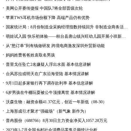
美网公开赛传捷报 中国队7将全部晋级次轮
苹果TWS耳机市场份额下降 高端产品仍有优势
国家统计局：8月份制造业采购经理指数持续回升 非制造业商务活动指数延续扩张态势
萌娃试入园 快乐初体验——桓台县唐山镇兴旺幼儿园开展小班新生体验活动
从“愁订单”到有钱做研发 跨境电商激发深圳外贸新动能
妈妈姓曹爸爸姓袁取名男孩
普里戈任坠亡2名嫌疑人浮出水面 基本信息讲解
台风苏拉或明天在广东沿海登陆 基本情况讲解
9月1日起多家银行再下调存款利率 基本信息讲解
6岁男孩在牛棚玩耍被公牛顶撞离世 基本情况讲解
沃森生物：融资余额41.37亿元，创近一年新低（08-30）
上海形成引才聚才“强磁场”（新气象 新作为）
普冉股份（688766）8月30日主力资金净买入1057.28万元
2023年1-7月全国乡村社会消费品零售总额统计分析