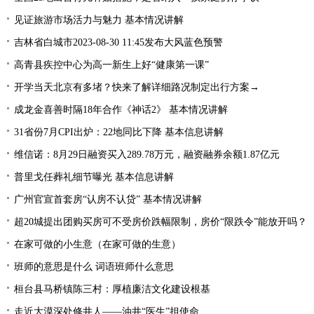
见证旅游市场活力与魅力 基本情况讲解
吉林省白城市2023-08-30 11:45发布大风蓝色预警
高青县疾控中心为高一新生上好“健康第一课”
开学当天北京有多堵？快来了解详细路况制定出行方案→
成龙金喜善时隔18年合作《神话2》 基本情况讲解
31省份7月CPI出炉：22地同比下降 基本信息讲解
维信诺：8月29日融资买入289.78万元，融资融券余额1.87亿元
普里戈任葬礼细节曝光 基本信息讲解
广州官宣首套房“认房不认贷” 基本情况讲解
超20城提出团购买房可不受房价跌幅限制，房价“限跌令”能放开吗？
在家可做的小生意（在家可做的生意）
班师的意思是什么 词语班师什么意思
桓台县马桥镇陈三村：厚植廉洁文化建设根基
走近大漠深处修井人——油井“医生”担使命