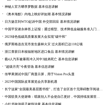
神秘人官方晒李梦数据 基本信息讲解
《奥本海默》内地上映好评如潮 基本情况讲解
日方扬言到WTO起诉中国 外交部回应 基本情况讲解
中国平安谢永林答上证报：通过模型、技术降低金融服务准入门槛 提升金融服务的普惠性和可得性
2023绿色低碳高质量发展大会实现“碳中和”
俄罗斯格连吉克市发生森林火灾 过火面积已达118公顷
浙江查获日本核辐射地区进口食品 基本情况讲解
载4人汽车被暴雨冲入河中3姐弟死亡 基本信息讲解
“超级月亮”今夜登场 基本信息讲解
传苹果测试中国厂商显示屏，用于Vision Pro头显
2023中国国际皮革展览会共享新机遇
长宁这家“全国最美基层图书馆”，打造了全区首个无障碍数字阅读空间
中国驻美大使谢锋：唱衰别人不会使自己更好，中国持续发展世界才会更加繁荣
小红书旅游搭子被指涉黄 基本信息讲解