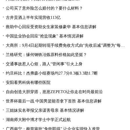
公司买了意外险怎么赔付的？要什么材料？
古井贡酒上半年实现营收113亿
救助中心回应受资助女生家装修豪华 基本信息讲解
中国盐业协会回应“抢盐现象” 基本情况讲解
大商所：9月4日起期转现手续费免收方式由“先收后减”调整为“每日直接减免”
兰格研究：缘何钢铁冶炼原料价格如此坚挺？
交通事故惹人心烦，路人“管闲事”引火上身
约旦科比！杰弗森小组赛场均27.7分8.3板3.3助1.7断
安阳看男科病有哪些医院
自由创造大胆穿搭，崽崽ZEPETO让你走在时尚最前沿
世界杯最后一战 中国男篮能否拿下首胜 基本信息讲解
三姐妹实名举报父亲谋害母亲 基本情况讲解
湖南师大附中博才学士中学正式起航
广西南宁：极简审批“免申即得” 让企业实现快入准营