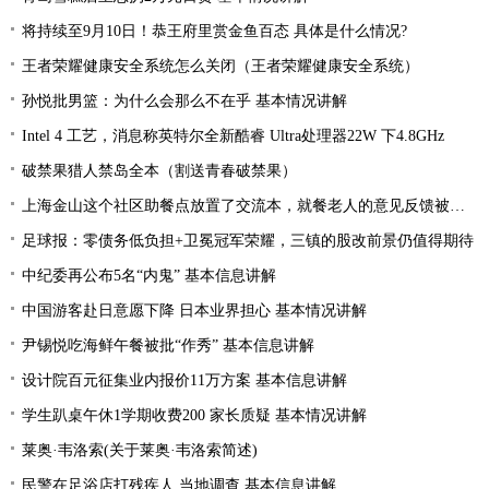
将持续至9月10日！恭王府里赏金鱼百态 具体是什么情况?
王者荣耀健康安全系统怎么关闭（王者荣耀健康安全系统）
孙悦批男篮：为什么会那么不在乎 基本情况讲解
Intel 4 工艺，消息称英特尔全新酷睿 Ultra处理器22W 下4.8GHz
破禁果猎人禁岛全本（割送青春破禁果）
上海金山这个社区助餐点放置了交流本，就餐老人的意见反馈被采纳
足球报：零债务低负担+卫冕冠军荣耀，三镇的股改前景仍值得期待
中纪委再公布5名“内鬼” 基本信息讲解
中国游客赴日意愿下降 日本业界担心 基本情况讲解
尹锡悦吃海鲜午餐被批“作秀” 基本信息讲解
设计院百元征集业内报价11万方案 基本信息讲解
学生趴桌午休1学期收费200 家长质疑 基本情况讲解
莱奥·韦洛索(关于莱奥·韦洛索简述)
民警在足浴店打残疾人 当地调查 基本信息讲解