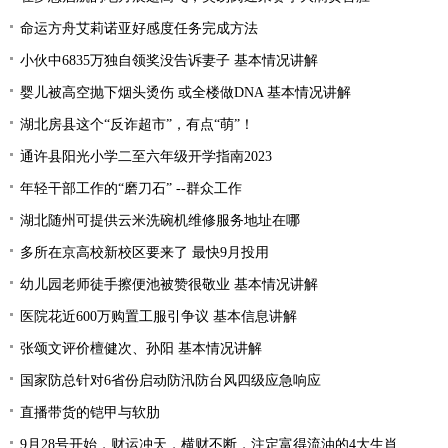
命运方舟艾莉诺亚好感度任务完成方法
小伙中6835万独自领奖没告诉妻子 基本情况讲解
婴儿被高空抛下烟头烫伤 或全楼做DNA 基本情况讲解
湖北房县这个“反诈超市”，有点“萌”！
通许县阳光小学二至六年级开学指南2023
年轻干部工作的“磨刀石” --群众工作
湖北随州可提供云米洗碗机维修服务地址在哪
多所在京高校新校区要来了 最快9月投用
幼儿园老师徒手擦便池被赞很敬业 基本情况讲解
医院花近600万购置工服引争议 基本信息讲解
张颂文评价檀健次、孙阳 基本情况讲解
国家防总针对6省份启动防汛防台风四级应急响应
直播带货的铠甲与软肋
9月28号开始，财运冲天，横财不断，注定富得流油的4大生肖