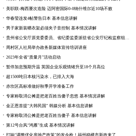
美职联-梅西屡次造险 迈阿密国际0-0纳什维尔近10场不败
华春莹连发4帖警告日本 基本信息讲解
男子家新装晒衣架必须夹子音控制 基本情况讲解
贵州省公安厅原党委委员、省纪委监委派驻省公安厅纪检监察组原组长陈罡接受纪律审查和监察调查
周村区人社局举办政务新媒体宣传培训讲座
2023年全省“质量月”活动启动
暂停加息预期升温 英国企业乐观情绪升至18个月高位
超1500吨日本核污染水，已排入大海
赤坎区高标准做好秋季开学准备工作
专家称取消公摊是把老百姓当傻子忽悠 基本情况讲解
金正恩首提“大韩民国” 韩媒分析 基本信息讲解
专家称取消公摊是把老百姓当傻子 基本信息讲解
第12号台风“鸿雁”生成 基本情况讲解
打响“调整优化房地产政策”的发令枪！福州稳楼市新政来了