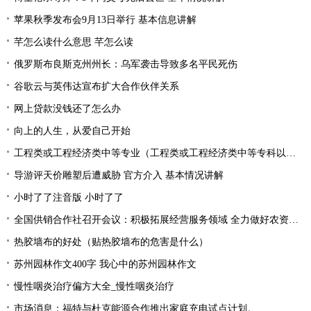
苹果秋季发布会9月13日举行 基本信息讲解
芊怎么读什么意思 芊怎么读
俄罗斯布良斯克州州长：乌军袭击导致多名平民死伤
谷歌云与英伟达宣布扩大合作伙伴关系
网上贷款没钱还了怎么办
向上的人生，从爱自己开始
工程类或工程经济类中等专业（工程类或工程经济类中等专科以上学历）
导游评天价雕塑后遭威胁 官方介入 基本情况讲解
小时了了注音版 小时了了
全国供销合作社召开会议：积极拓展经营服务领域 全力做好农资供应
热胶墙布的好处（贴热胶墙布的危害是什么）
苏州园林作文400字 我心中的苏州园林作文
慢性咽炎治疗偏方大全_慢性咽炎治疗
市场消息：福特与杜克能源合作推出家庭充电试点计划。