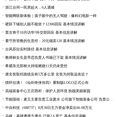
浙江台州一民房起火，6人遇难
智能网联新体验｜孩子眼中的无人驾驶：像科幻电影一样
硬卧下铺别人能不能坐？12306回应 基本情况讲解
普京将于10月访华?外交部回应 基本信息讲解
看守所管教的生意经：20元烟卖120 基本情况讲解
台风苏拉实时路径 基本信息讲解
教师称女生是早恋负责人书籍已下架 基本情况讲解
希腊东北部林火持续燃烧11天仍未受控
唐玄奘取经路线实有5万多公里 玄奘为何取远舍近？
情怀拉满！《仙剑奇侠传四》重制版LOGO正式公布
高端装备中心王庄西村：保护人居环境 扮靓美丽家园
节能国祯：麦王主要负责工业废水 公司旗下智能装备公司 负责公司设备的生产和销售
中自科技（688737）8月30日主力资金净卖出66.08万元
乌媒：基辅遭俄方袭击 已致2人死亡 基本信息讲解