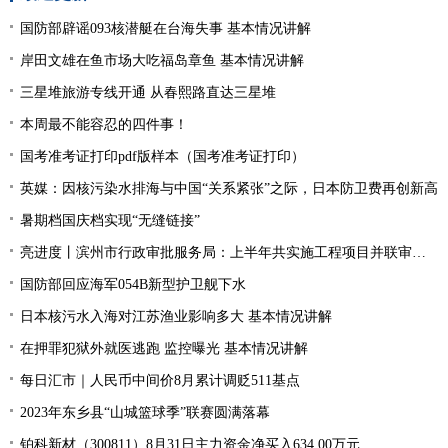
国防部辟谣093核潜艇在台海失事 基本情况讲解
岸田文雄在鱼市场大吃福岛章鱼 基本情况讲解
三星堆旅游专线开通 从春熙路直达三星堆
本周最不能容忍的四件事！
国考准考证打印pdf版样本（国考准考证打印）
英媒：因核污染水排海与中国“关系紧张”之际，日本防卫费再创新高
暑期档国庆档实现“无缝链接”
亮进度丨滨州市行政审批服务局：上半年共实施工程项目并联审批9894件 并联审批率居全省第一位、办件量全省第二
国防部回应海军054B新型护卫舰下水
日本核污水入海对江苏渔业影响多大 基本情况讲解
在押罪犯狱外就医逃跑 监控曝光 基本情况讲解
每日汇市｜人民币中间价8月累计调贬511基点
2023年东乡县“山城篮球季”联赛圆满落幕
铂科新材（300811）8月31日主力资金净买入634.00万元