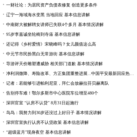
一财社论：为居民资产负债表修复 创造更多条件
辽宁一海域海水变黑 当地回应 基本信息讲解
中南财大被解聘女讲师已失联4个多月 基本情况讲解
95岁李嘉诚坐轮椅到寺庙 基本信息讲解
还记得《乡村爱情》宋晓峰吗？女儿颜值这么高
中元节市民扮黑白无常游街 基本信息讲解
导游评天价雕塑遭威胁 相关部门道歉 基本情况讲解
净利润微降、寿险改革、方正集团重整进展...中国平安最新回应热点问题
记者：若能够引进帕利尼亚，拜仁会放赫拉芬贝赫离队
告别停车难！鄂尔多斯市中心医院车位增至480个
深圳官宣 “认房不认贷” 8月31日起施行
鸟鸟：我努力到30岁还没过上好日子 基本情况讲解
深圳官宣执行认房不认贷政策 基本信息讲解
“超级蓝月”现身夜空 基本信息讲解