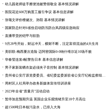
幼儿园老师徒手擦便池被赞很敬业 基本情况讲解
医院花近600万购置工服引争议 基本信息讲解
张颂文评价檀健次、孙阳 基本情况讲解
国家防总针对6省份启动防汛防台风四级应急响应
直播带货的铠甲与软肋
9月28号开始，财运冲天，横财不断，注定富得流油的4大生肖
美职联-梅西屡次造险 迈阿密国际0-0纳什维尔近10场不败
华春莹连发4帖警告日本 基本信息讲解
男子家新装晒衣架必须夹子音控制 基本情况讲解
贵州省公安厅原党委委员、省纪委监委派驻省公安厅纪检监察组原组长陈罡接受纪律审查和监察调查
周村区人社局举办政务新媒体宣传培训讲座
2023年全省“质量月”活动启动
暂停加息预期升温 英国企业乐观情绪升至18个月高位
超1500吨日本核污染水，已排入大海