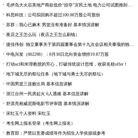
毛伊岛大火后美地产商欲低价“掠夺”灾民土地 电力公司试图推卸责任
科思科技：公司拟回购不超过100.00万股公司股份
苏群：我心已麻木 男篮没有准备好 基本情况讲解
夜店之王怎么玩（夜店之王怎么刷钱）
捷佳伟创: 独立董事关于第四届董事会第十九次会议相关事项的独立意见
中电兴发（002298）：8月30日北向资金增持19.87万股
打动ucl和米理教授的芳心，打破传统设计思维，收获名校offer！
地下城无尽的祭坛任务（地下城与勇士无尽的祭坛）
中国男篮三连败出局 基本信息讲解
浙江台州一民房起火 6人遇难 基本信息讲解
舒淇亮相威尼斯电影节评审团 基本情况讲解
宋红玉个人资料 宋红玉
考生网上报名登录（考生网上报名）
教育部：严禁以竞赛成绩等作为招生入学依据或参考