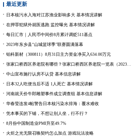
最近更新
日本核污水入海对江苏渔业影响多大 基本情况讲解
在押罪犯狱外就医逃跑 监控曝光 基本情况讲解
每日汇市｜人民币中间价8月累计调贬511基点
2023年东乡县“山城篮球季”联赛圆满落幕
铂科新材（300811）8月31日主力资金净买入634.00万元
张家口桥西区养老院有哪些？张家口桥西区养老院一览表（2023年）
中山宣布施行认房不认贷 基本信息讲解
日本32人吃便当后不适 1人死亡 基本情况讲解
河南就天价牛郎雕塑事件成立调查组 基本信息讲解
华春莹连发4帖警告日本核污染水排海：覆水难收
凭本事买的下铺，不想让别人坐，行不行？
8月份中国制造业PMI升至49.7%
火炬之光无限召唤契约怎么加点 游戏玩法攻略