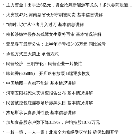
主力资金丨出手近6亿元，资金抢筹新能源车龙头！多只券商股遭资金抛弃
火灾致42死 河南副省长孙守刚被问责 基本信息讲解
“临时儿女”从业者月入过万 基本信息讲解
校长涉嫌性侵多名残障女生案将再审 基本情况讲解
亚星客车最新公告：上半年净亏损5405万元 同比减亏
承包方式三大禁止 承包方式
民营经济 | 三明宁化：民营企业一片繁忙
味知香(605089)：开店略有放缓 B端逐步恢复
中国地图一点都不能错 基本情况讲解
河南安阳42死火灾调查报告公布 基本情况讲解
民警被控包庇淫秽场所涉黑头目 基本情况讲解
杰尼斯承认喜多川性侵 基本信息讲解
加加食品股东户数下降3.39%，户均持股10.72万元
一校一策，一人一案！北京全力修缮受灾学校 确保如期开学