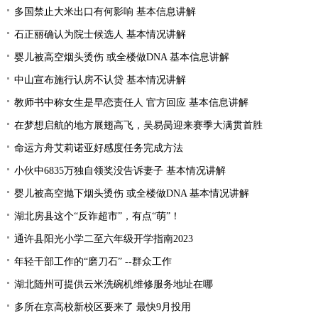
多国禁止大米出口有何影响 基本信息讲解
石正丽确认为院士候选人 基本情况讲解
婴儿被高空烟头烫伤 或全楼做DNA 基本信息讲解
中山宣布施行认房不认贷 基本情况讲解
教师书中称女生是早恋责任人 官方回应 基本信息讲解
在梦想启航的地方展翅高飞，吴易昺迎来赛季大满贯首胜
命运方舟艾莉诺亚好感度任务完成方法
小伙中6835万独自领奖没告诉妻子 基本情况讲解
婴儿被高空抛下烟头烫伤 或全楼做DNA 基本情况讲解
湖北房县这个“反诈超市”，有点“萌”！
通许县阳光小学二至六年级开学指南2023
年轻干部工作的“磨刀石” --群众工作
湖北随州可提供云米洗碗机维修服务地址在哪
多所在京高校新校区要来了 最快9月投用