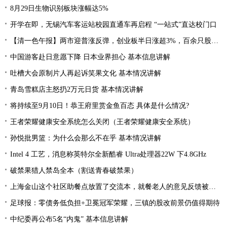
8月29日生物识别板块涨幅达5%
开学在即，无锡汽车客运站校园直通车再启程 “一站式”直达校门口
【清一色午报】两市迎普涨反弹，创业板半日涨超3%，百余只股涨停或涨超10%
中国游客赴日意愿下降 日本业界担心 基本信息讲解
吐槽大会原制片人再起诉笑果文化 基本情况讲解
青岛雪糕店主怒扔2万元日货 基本情况讲解
将持续至9月10日！恭王府里赏金鱼百态 具体是什么情况?
王者荣耀健康安全系统怎么关闭（王者荣耀健康安全系统）
孙悦批男篮：为什么会那么不在乎 基本情况讲解
Intel 4 工艺，消息称英特尔全新酷睿 Ultra处理器22W 下4.8GHz
破禁果猎人禁岛全本（割送青春破禁果）
上海金山这个社区助餐点放置了交流本，就餐老人的意见反馈被采纳
足球报：零债务低负担+卫冕冠军荣耀，三镇的股改前景仍值得期待
中纪委再公布5名“内鬼” 基本信息讲解