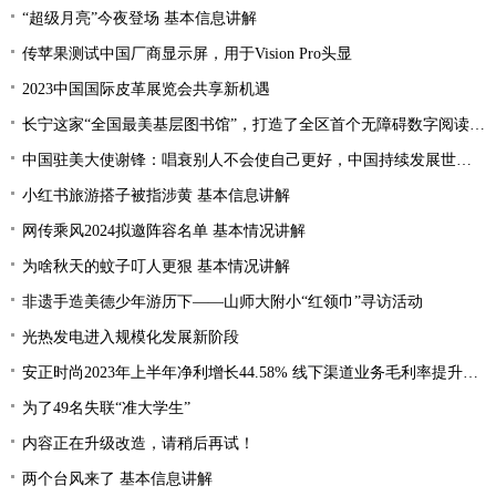
“超级月亮”今夜登场 基本信息讲解
传苹果测试中国厂商显示屏，用于Vision Pro头显
2023中国国际皮革展览会共享新机遇
长宁这家“全国最美基层图书馆”，打造了全区首个无障碍数字阅读空间
中国驻美大使谢锋：唱衰别人不会使自己更好，中国持续发展世界才会更加繁荣
小红书旅游搭子被指涉黄 基本信息讲解
网传乘风2024拟邀阵容名单 基本情况讲解
为啥秋天的蚊子叮人更狠 基本情况讲解
非遗手造美德少年游历下——山师大附小“红领巾”寻访活动
光热发电进入规模化发展新阶段
安正时尚2023年上半年净利增长44.58% 线下渠道业务毛利率提升2.28%
为了49名失联“准大学生”
内容正在升级改造，请稍后再试！
两个台风来了 基本信息讲解