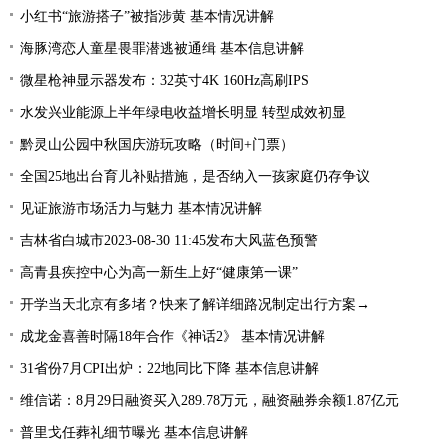
小红书“旅游搭子”被指涉黄 基本情况讲解
海豚湾恋人童星畏罪潜逃被通缉 基本信息讲解
微星枪神显示器发布：32英寸4K 160Hz高刷IPS
水发兴业能源上半年绿电收益增长明显 转型成效初显
黔灵山公园中秋国庆游玩攻略（时间+门票）
全国25地出台育儿补贴措施，是否纳入一孩家庭仍存争议
见证旅游市场活力与魅力 基本情况讲解
吉林省白城市2023-08-30 11:45发布大风蓝色预警
高青县疾控中心为高一新生上好“健康第一课”
开学当天北京有多堵？快来了解详细路况制定出行方案→
成龙金喜善时隔18年合作《神话2》 基本情况讲解
31省份7月CPI出炉：22地同比下降 基本信息讲解
维信诺：8月29日融资买入289.78万元，融资融券余额1.87亿元
普里戈任葬礼细节曝光 基本信息讲解