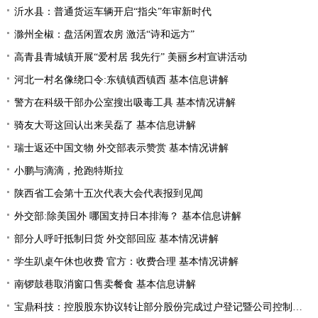
沂水县：普通货运车辆开启“指尖”年审新时代
滁州全椒：盘活闲置农房 激活“诗和远方”
高青县青城镇开展“爱村居 我先行” 美丽乡村宣讲活动
河北一村名像绕口令:东镇镇西镇西 基本信息讲解
警方在科级干部办公室搜出吸毒工具 基本情况讲解
骑友大哥这回认出来吴磊了 基本信息讲解
瑞士返还中国文物 外交部表示赞赏 基本情况讲解
小鹏与滴滴，抢跑特斯拉
陕西省工会第十五次代表大会代表报到见闻
外交部:除美国外 哪国支持日本排海？ 基本信息讲解
部分人呼吁抵制日货 外交部回应 基本情况讲解
学生趴桌午休也收费 官方：收费合理 基本情况讲解
南锣鼓巷取消窗口售卖餐食 基本信息讲解
宝鼎科技：控股股东协议转让部分股份完成过户登记暨公司控制权发生变更