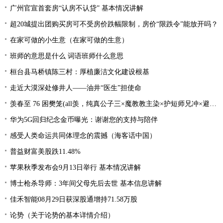
广州官宣首套房“认房不认贷” 基本情况讲解
超20城提出团购买房可不受房价跌幅限制，房价“限跌令”能放开吗？
在家可做的小生意（在家可做的生意）
班师的意思是什么 词语班师什么意思
桓台县马桥镇陈三村：厚植廉洁文化建设根基
走近大漠深处修井人——油井“医生”担使命
羡春至 76 困樊笼(all羡，纯真公子三×魔教教主染×护短师兄冲×避世温柔影×贪财白莲羡）
华为5G回归纪念金币曝光：谢谢您的支持与陪伴
感受人类命运共同体理念的震撼（海客话中国）
普益财富美股跌11.48%
苹果秋季发布会9月13日举行 基本情况讲解
博士枪杀导师：3年间父母先后去世 基本信息讲解
佳禾智能08月29日获深股通增持71.58万股
论势（关于论势的基本详情介绍）