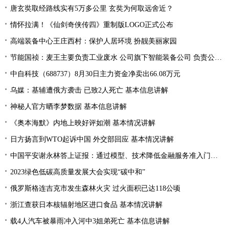
唐玄奘取经路线实有5万多公里 玄奘为何取远舍近？
情怀拉满！《仙剑奇侠传四》重制版LOGO正式公布
高端装备中心王庄西村：保护人居环境 扮靓美丽家园
节能国祯：麦王主要负责工业废水 公司旗下智能装备公司 负责公司设备的生产和销售
中自科技（688737）8月30日主力资金净卖出66.08万元
乌媒：基辅遭俄方袭击 已致2人死亡 基本信息讲解
神秘人官方晒李梦数据 基本信息讲解
《奥本海默》内地上映好评如潮 基本情况讲解
日方扬言到WTO起诉中国 外交部回应 基本情况讲解
中国平安谢永林答上证报：通过模型、技术降低金融服务准入门槛 提升金融服务的普惠性和可得性
2023绿色低碳高质量发展大会实现“碳中和”
俄罗斯格连吉克市发生森林火灾 过火面积已达118公顷
浙江查获日本核辐射地区进口食品 基本情况讲解
载4人汽车被暴雨冲入河中3姐弟死亡 基本信息讲解