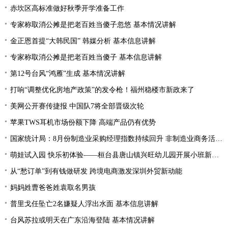
赤坎区高标准做好秋季开学准备工作
专家称取消公摊是把老百姓当傻子忽悠 基本情况讲解
金正恩首提“大韩民国” 韩媒分析 基本信息讲解
专家称取消公摊是把老百姓当傻子 基本信息讲解
第12号台风“鸿雁”生成 基本情况讲解
打响“调整优化房地产政策”的发令枪！福州稳楼市新政来了
美网公开赛传捷报 中国队7将全部晋级次轮
苹果TWS耳机市场份额下降 高端产品仍有优势
国家统计局：8月份制造业采购经理指数持续回升 非制造业商务活动指数延续扩张态势
萌娃试入园 快乐初体验——桓台县唐山镇兴旺幼儿园开展小班新生体验活动
从“愁订单”到有钱做研发 跨境电商激发深圳外贸新动能
妈妈姓曹爸爸姓袁取名男孩
普里戈任坠亡2名嫌疑人浮出水面 基本信息讲解
台风苏拉或明天在广东沿海登陆 基本情况讲解