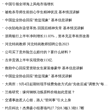
中国引领全球海上风电市场增长
被枪杀导师生前担心学生精神状况 基本情况讲解
中国盐业协会回应“抢盐现象” 基本信息讲解
小伙陷电诈染登革热 回国后精神失常 基本情况讲解
浙商银行上半年净利增长11.03%，资本充足率有所改善
河北特岗教师 河北特岗教师招聘公告2023
公司买了意外险怎么赔付的？要什么材料？
古井贡酒上半年实现营收113亿
救助中心回应受资助女生家装修豪华 基本信息讲解
中国盐业协会回应“抢盐现象” 基本情况讲解
大商所：9月4日起期转现手续费免收方式由“先收后减”调整为“每日直接减免”
兰格研究：缘何钢铁冶炼原料价格如此坚挺？
交通事故惹人心烦，路人“管闲事”引火上身
约旦科比！杰弗森小组赛场均27.7分8.3板3.3助1.7断