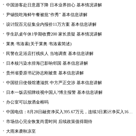
中国游客赴日意愿下降 日本业界担心 基本情况讲解
尹锡悦吃海鲜午餐被批“作秀” 基本信息讲解
设计院百元征集业内报价11万方案 基本信息讲解
学生趴桌午休1学期收费200 家长质疑 基本情况讲解
莱奥·韦洛索(关于莱奥·韦洛索简述)
民警在足浴店打残疾人 当地调查 基本信息讲解
日本核污染水排海已影响邻国 基本信息讲解
贵州省委原书记孙志刚被查 基本信息讲解
中国驻日使领馆遭滋扰 中方严正交涉 基本信息讲解
日本一饭店招牌歧视中国人?博主报警 基本信息讲解
办公室可以放洒金榕吗
中国电信：8月28日融资净买入395.67万元，连续3日累计净买入1668.15万元
市场信心完全恢复尚需时间 后续政策值得期待
大雨来袭秋凉至