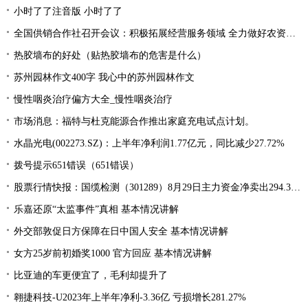
小时了了注音版 小时了了
全国供销合作社召开会议：积极拓展经营服务领域 全力做好农资供应
热胶墙布的好处（贴热胶墙布的危害是什么）
苏州园林作文400字 我心中的苏州园林作文
慢性咽炎治疗偏方大全_慢性咽炎治疗
市场消息：福特与杜克能源合作推出家庭充电试点计划。
水晶光电(002273.SZ)：上半年净利润1.77亿元，同比减少27.72%
拨号提示651错误（651错误）
股票行情快报：国缆检测（301289）8月29日主力资金净卖出294.37万元
乐嘉还原“太监事件”真相 基本情况讲解
外交部敦促日方保障在日中国人安全 基本情况讲解
女方25岁前初婚奖1000 官方回应 基本情况讲解
比亚迪的车更便宜了，毛利却提升了
翱捷科技-U2023年上半年净利-3.36亿 亏损增长281.27%