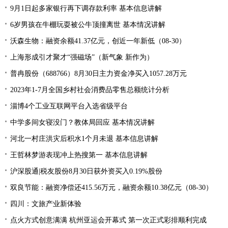
9月1日起多家银行再下调存款利率 基本信息讲解
6岁男孩在牛棚玩耍被公牛顶撞离世 基本情况讲解
沃森生物：融资余额41.37亿元，创近一年新低（08-30）
上海形成引才聚才“强磁场”（新气象 新作为）
普冉股份（688766）8月30日主力资金净买入1057.28万元
2023年1-7月全国乡村社会消费品零售总额统计分析
淄博4个工业互联网平台入选省级平台
中学多间女寝没门？教体局回应 基本情况讲解
河北一村庄洪灾后积水1个月未退 基本信息讲解
王哲林梦游表现冲上热搜第一 基本信息讲解
沪深股通|税友股份8月30日获外资买入0.19%股份
双良节能：融资净偿还415.56万元，融资余额10.38亿元（08-30）
四川：文旅产业新体验
点火方式创意满满 杭州亚运会开幕式 第一次正式彩排顺利完成