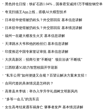
黑色持仓日报：铁矿石跌1.04%，国泰君安减持3万手螺纹钢空单
夸克扫描王App上线，搭载AI大模型技术
日本驻华使馆被扔砖头？外交部回应 基本信息讲解
日本驻华使馆被扔砖头？外交部回应 基本情况讲解
福州一在建大楼发生火灾 基本信息讲解
天津跳水大爷和他的粉丝们 基本信息讲解
印度推迟中国专家签证审批 基本信息讲解
大庆高新区：招商引资“不断链” 项目洽谈“不断线”
江西联通5G助力智慧校园开学迎新
“私车公用”如何便捷又合规？百望云解决方案来支招！
合同代签的具体情况是怎样的？
高青县木李镇：举办入学升学礼倡树文明新风尚
“多等一会儿”的洗车店
女生高考结束遇车祸身亡 肇事者发声 基本情况讲解