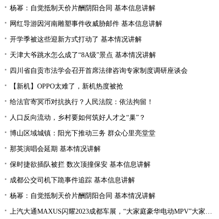
杨幂：自觉抵制天价片酬阴阳合同 基本信息讲解
网红导游因河南雕塑事件收威胁邮件 基本信息讲解
开学季被这些迎新方式打动了 基本情况讲解
天津大爷跳水怎么成了“8A级”景点 基本情况讲解
四川省自贡市法学会召开首席法律咨询专家制度调研座谈会
【新机】OPPO太难了，新机热度被抢
给法官寄冥币对抗执行？人民法院：依法拘留！
人口反向流动，乡村要如何筑好人才之“巢”？
博山区域城镇：阳光下推动三务 群众心里亮堂堂
那英演唱会延期 基本情况讲解
保时捷欲插队被拦 数次顶撞保安 基本信息讲解
成都公交司机下跪事件追踪 基本信息讲解
杨幂：自觉抵制天价片酬阴阳合同 基本情况讲解
上汽大通MAXUS闪耀2023成都车展，“大家庭豪华电动MPV”大家7全球首秀亮相