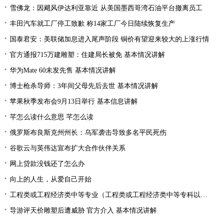
雪佛龙：因飓风伊达利亚靠近 从美国墨西哥湾石油平台撤离员工
丰田汽车就工厂停工致歉 称14家工厂今日陆续恢复生产
国泰君安：美联储加息进入尾声阶段 铜价有望迎来较大的上涨行情
官方通报715万建雕塑：住建局长被免 基本情况讲解
华为Mate 60未发先售 基本情况讲解
博士枪杀导师：3年间父母先后去世 基本情况讲解
苹果秋季发布会9月13日举行 基本信息讲解
芊怎么读什么意思 芊怎么读
俄罗斯布良斯克州州长：乌军袭击导致多名平民死伤
谷歌云与英伟达宣布扩大合作伙伴关系
网上贷款没钱还了怎么办
向上的人生，从爱自己开始
工程类或工程经济类中等专业（工程类或工程经济类中等专科以上学历）
导游评天价雕塑后遭威胁 官方介入 基本情况讲解