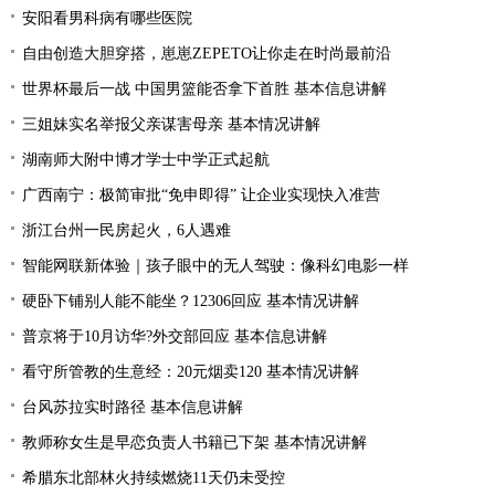
安阳看男科病有哪些医院
自由创造大胆穿搭，崽崽ZEPETO让你走在时尚最前沿
世界杯最后一战 中国男篮能否拿下首胜 基本信息讲解
三姐妹实名举报父亲谋害母亲 基本情况讲解
湖南师大附中博才学士中学正式起航
广西南宁：极简审批“免申即得” 让企业实现快入准营
浙江台州一民房起火，6人遇难
智能网联新体验｜孩子眼中的无人驾驶：像科幻电影一样
硬卧下铺别人能不能坐？12306回应 基本情况讲解
普京将于10月访华?外交部回应 基本信息讲解
看守所管教的生意经：20元烟卖120 基本情况讲解
台风苏拉实时路径 基本信息讲解
教师称女生是早恋负责人书籍已下架 基本情况讲解
希腊东北部林火持续燃烧11天仍未受控