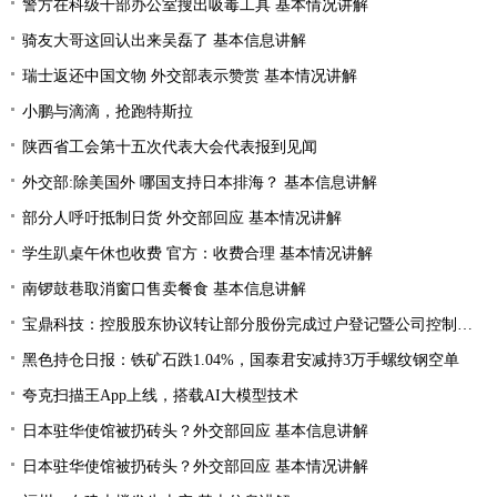
警方在科级干部办公室搜出吸毒工具 基本情况讲解
骑友大哥这回认出来吴磊了 基本信息讲解
瑞士返还中国文物 外交部表示赞赏 基本情况讲解
小鹏与滴滴，抢跑特斯拉
陕西省工会第十五次代表大会代表报到见闻
外交部:除美国外 哪国支持日本排海？ 基本信息讲解
部分人呼吁抵制日货 外交部回应 基本情况讲解
学生趴桌午休也收费 官方：收费合理 基本情况讲解
南锣鼓巷取消窗口售卖餐食 基本信息讲解
宝鼎科技：控股股东协议转让部分股份完成过户登记暨公司控制权发生变更
黑色持仓日报：铁矿石跌1.04%，国泰君安减持3万手螺纹钢空单
夸克扫描王App上线，搭载AI大模型技术
日本驻华使馆被扔砖头？外交部回应 基本信息讲解
日本驻华使馆被扔砖头？外交部回应 基本情况讲解