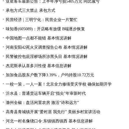
亚星客车最新公告：上半年净亏损5405万元 同比减亏
承包方式三大禁止 承包方式
民营经济 | 三明宁化：民营企业一片繁忙
味知香(605089)：开店略有放缓 B端逐步恢复
中国地图一点都不能错 基本情况讲解
河南安阳42死火灾调查报告公布 基本情况讲解
民警被控包庇淫秽场所涉黑头目 基本情况讲解
杰尼斯承认喜多川性侵 基本信息讲解
加加食品股东户数下降3.39%，户均持股10.72万元
一校一策，一人一案！北京全力修缮受灾学校 确保如期开学
沂水县：普通货运车辆开启“指尖”年审新时代
滁州全椒：盘活闲置农房 激活“诗和远方”
高青县青城镇开展“爱村居 我先行” 美丽乡村宣讲活动
河北一村名像绕口令:东镇镇西镇西 基本信息讲解