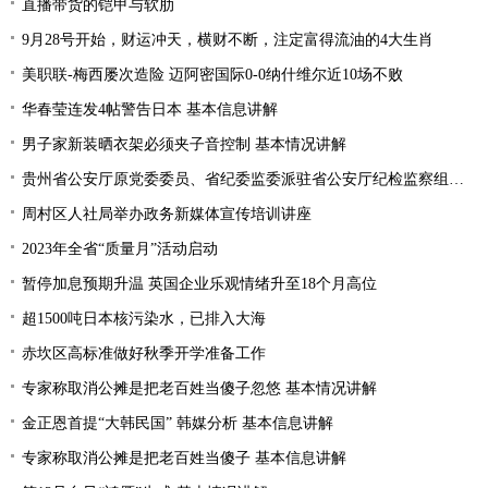
直播带货的铠甲与软肋
9月28号开始，财运冲天，横财不断，注定富得流油的4大生肖
美职联-梅西屡次造险 迈阿密国际0-0纳什维尔近10场不败
华春莹连发4帖警告日本 基本信息讲解
男子家新装晒衣架必须夹子音控制 基本情况讲解
贵州省公安厅原党委委员、省纪委监委派驻省公安厅纪检监察组原组长陈罡接受纪律审查和监察调查
周村区人社局举办政务新媒体宣传培训讲座
2023年全省“质量月”活动启动
暂停加息预期升温 英国企业乐观情绪升至18个月高位
超1500吨日本核污染水，已排入大海
赤坎区高标准做好秋季开学准备工作
专家称取消公摊是把老百姓当傻子忽悠 基本情况讲解
金正恩首提“大韩民国” 韩媒分析 基本信息讲解
专家称取消公摊是把老百姓当傻子 基本信息讲解