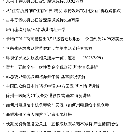
东兴证券08月28日被沪股通减持799.92万股
从“住有所居”向“住有宜居”转变 淄博发出“以旧换新”省心购倡议
古井贡酒08月28日被深股通减持8.68万股
房山琉璃河镇192名幼儿借址开学
卡特(CRI.US)高管售出3,513股普通股股份，价值约为24.29万美元
李宗盛陈绮贞赵雷蔡健雅…简单生活节阵容官宣
环境保护龙头股及相关股票一览，速看！（2023/8/29）
官方：延续全年一次性奖金个税政策 基本情况讲解
韩总统尹锡悦高调吃海鲜午餐 基本情况讲解
中国民众给日本打骚扰电话?中方回应 基本情况讲解
徐州一医院为CT设备办退役仪式 基本情况讲解
如何用电脑给手机杀毒软件安装（如何用电脑给手机杀毒）
海鲜涨价？有人囤货？记者实地打探
长期投资价值备受关注，五粮液股东承诺不减持|产业链情报站