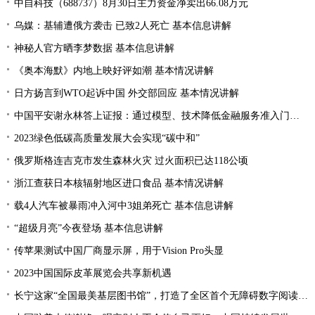
中自科技（688737）8月30日主力资金净卖出66.08万元
乌媒：基辅遭俄方袭击 已致2人死亡 基本信息讲解
神秘人官方晒李梦数据 基本信息讲解
《奥本海默》内地上映好评如潮 基本情况讲解
日方扬言到WTO起诉中国 外交部回应 基本情况讲解
中国平安谢永林答上证报：通过模型、技术降低金融服务准入门槛 提升金融服务的普惠性和可得性
2023绿色低碳高质量发展大会实现“碳中和”
俄罗斯格连吉克市发生森林火灾 过火面积已达118公顷
浙江查获日本核辐射地区进口食品 基本情况讲解
载4人汽车被暴雨冲入河中3姐弟死亡 基本信息讲解
“超级月亮”今夜登场 基本信息讲解
传苹果测试中国厂商显示屏，用于Vision Pro头显
2023中国国际皮革展览会共享新机遇
长宁这家“全国最美基层图书馆”，打造了全区首个无障碍数字阅读空间