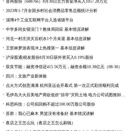
普冉股份（688766）8月30日主力资金净买入1057.28万元
2023年1-7月全国乡村社会消费品零售总额统计分析
淄博4个工业互联网平台入选省级平台
中学多间女寝没门？教体局回应 基本情况讲解
河北一村庄洪灾后积水1个月未退 基本信息讲解
王哲林梦游表现冲上热搜第一 基本信息讲解
沪深股通|税友股份8月30日获外资买入0.19%股份
双良节能：融资净偿还415.56万元，融资余额10.38亿元（08-30）
四川：文旅产业新体验
点火方式创意满满 杭州亚运会开幕式 第一次正式彩排顺利完成
毛伊岛大火后美地产商欲低价“掠夺”灾民土地 电力公司试图推卸责任
科思科技：公司拟回购不超过100.00万股公司股份
苏群：我心已麻木 男篮没有准备好 基本情况讲解
夜店之王怎么玩（夜店之王怎么刷钱）