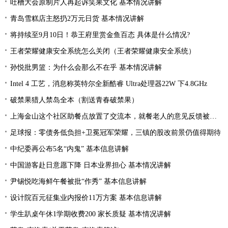
吐槽大会原制片人再起诉笑果文化 基本情况讲解
青岛雪糕店主怒扔2万元日货 基本情况讲解
将持续至9月10日！恭王府里赏金鱼百态 具体是什么情况?
王者荣耀健康安全系统怎么关闭（王者荣耀健康安全系统）
孙悦批男篮：为什么会那么不在乎 基本情况讲解
Intel 4 工艺，消息称英特尔全新酷睿 Ultra处理器22W 下4.8GHz
破禁果猎人禁岛全本（割送青春破禁果）
上海金山这个社区助餐点放置了交流本，就餐老人的意见反馈被采纳
足球报：零债务低负担+卫冕冠军荣耀，三镇的股改前景仍值得期待
中纪委再公布5名“内鬼” 基本信息讲解
中国游客赴日意愿下降 日本业界担心 基本情况讲解
尹锡悦吃海鲜午餐被批“作秀” 基本信息讲解
设计院百元征集业内报价11万方案 基本信息讲解
学生趴桌午休1学期收费200 家长质疑 基本情况讲解