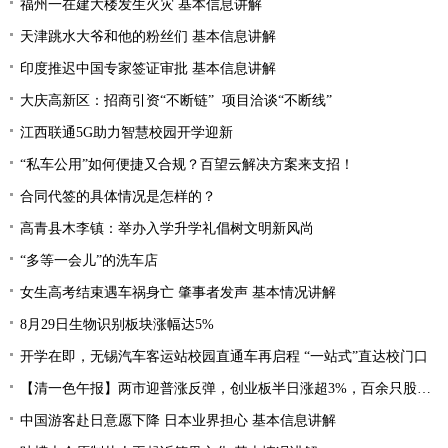
福州一在建大楼发生火灾 基本信息讲解
天津跳水大爷和他的粉丝们 基本信息讲解
印度推迟中国专家签证审批 基本信息讲解
大庆高新区：招商引资“不断链” 项目洽谈“不断线”
江西联通5G助力智慧校园开学迎新
“私车公用”如何便捷又合规？百望云解决方案来支招！
合同代签的具体情况是怎样的？
高青县木李镇：举办入学升学礼倡树文明新风尚
“多等一会儿”的洗车店
女生高考结束遇车祸身亡 肇事者发声 基本情况讲解
8月29日生物识别板块涨幅达5%
开学在即，无锡汽车客运站校园直通车再启程 “一站式”直达校门口
【清一色午报】两市迎普涨反弹，创业板半日涨超3%，百余只股涨停或涨超10%
中国游客赴日意愿下降 日本业界担心 基本信息讲解