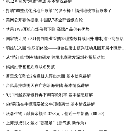
第12号台风“鸿雁”生成 基本情况讲解
打响“调整优化房地产政策”的发令枪！福州稳楼市新政来了
美网公开赛传捷报 中国队7将全部晋级次轮
苹果TWS耳机市场份额下降 高端产品仍有优势
国家统计局：8月份制造业采购经理指数持续回升 非制造业商务活动指数延续扩张态势
萌娃试入园 快乐初体验——桓台县唐山镇兴旺幼儿园开展小班新生体验活动
从“愁订单”到有钱做研发 跨境电商激发深圳外贸新动能
妈妈姓曹爸爸姓袁取名男孩
普里戈任坠亡2名嫌疑人浮出水面 基本信息讲解
台风苏拉或明天在广东沿海登陆 基本情况讲解
9月1日起多家银行再下调存款利率 基本信息讲解
6岁男孩在牛棚玩耍被公牛顶撞离世 基本情况讲解
沃森生物：融资余额41.37亿元，创近一年新低（08-30）
上海形成引才聚才“强磁场”（新气象 新作为）