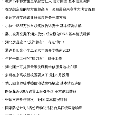
教师书中称女生是早恋责任人 官方回应 基本信息讲解
在梦想启航的地方展翅高飞，吴易昺迎来赛季大满贯首胜
命运方舟艾莉诺亚好感度任务完成方法
小伙中6835万独自领奖没告诉妻子 基本情况讲解
婴儿被高空抛下烟头烫伤 或全楼做DNA 基本情况讲解
湖北房县这个“反诈超市”，有点“萌”！
通许县阳光小学二至六年级开学指南2023
年轻干部工作的“磨刀石” --群众工作
湖北随州可提供云米洗碗机维修服务地址在哪
多所在京高校新校区要来了 最快9月投用
幼儿园老师徒手擦便池被赞很敬业 基本情况讲解
医院花近600万购置工服引争议 基本信息讲解
张颂文评价檀健次、孙阳 基本情况讲解
国家防总针对6省份启动防汛防台风四级应急响应