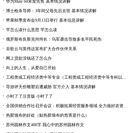
华为Mate 60未发先售 基本情况讲解
博士枪杀导师：3年间父母先后去世 基本情况讲解
苹果秋季发布会9月13日举行 基本信息讲解
芊怎么读什么意思 芊怎么读
俄罗斯布良斯克州州长：乌军袭击导致多名平民死伤
谷歌云与英伟达宣布扩大合作伙伴关系
网上贷款没钱还了怎么办
向上的人生，从爱自己开始
工程类或工程经济类中等专业（工程类或工程经济类中等专科以上学历）
导游评天价雕塑后遭威胁 官方介入 基本情况讲解
小时了了注音版 小时了了
全国供销合作社召开会议：积极拓展经营服务领域 全力做好农资供应
热胶墙布的好处（贴热胶墙布的危害是什么）
苏州园林作文400字 我心中的苏州园林作文