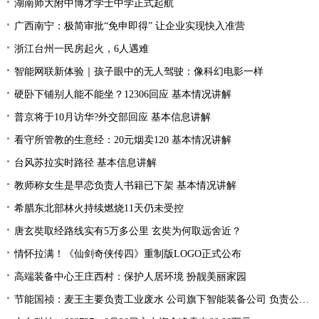
湖南师大附中博才学士中学正式起航
广西南宁：极简审批“免申即得” 让企业实现快入准营
浙江台州一民房起火，6人遇难
智能网联新体验｜孩子眼中的无人驾驶：像科幻电影一样
硬卧下铺别人能不能坐？12306回应 基本情况讲解
普京将于10月访华?外交部回应 基本信息讲解
看守所管教的生意经：20元烟卖120 基本情况讲解
台风苏拉实时路径 基本信息讲解
教师称女生是早恋负责人书籍已下架 基本情况讲解
希腊东北部林火持续燃烧11天仍未受控
唐玄奘取经路线实有5万多公里 玄奘为何取远舍近？
情怀拉满！《仙剑奇侠传四》重制版LOGO正式公布
高端装备中心王庄西村：保护人居环境 扮靓美丽家园
节能国祯：麦王主要负责工业废水 公司旗下智能装备公司 负责公司设备的生产和销售