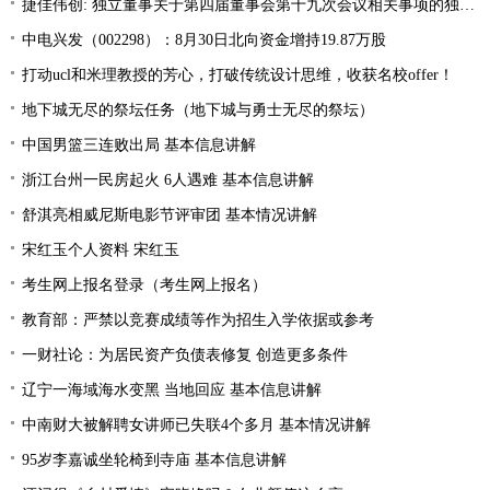
捷佳伟创: 独立董事关于第四届董事会第十九次会议相关事项的独立意见
中电兴发（002298）：8月30日北向资金增持19.87万股
打动ucl和米理教授的芳心，打破传统设计思维，收获名校offer！
地下城无尽的祭坛任务（地下城与勇士无尽的祭坛）
中国男篮三连败出局 基本信息讲解
浙江台州一民房起火 6人遇难 基本信息讲解
舒淇亮相威尼斯电影节评审团 基本情况讲解
宋红玉个人资料 宋红玉
考生网上报名登录（考生网上报名）
教育部：严禁以竞赛成绩等作为招生入学依据或参考
一财社论：为居民资产负债表修复 创造更多条件
辽宁一海域海水变黑 当地回应 基本信息讲解
中南财大被解聘女讲师已失联4个多月 基本情况讲解
95岁李嘉诚坐轮椅到寺庙 基本信息讲解