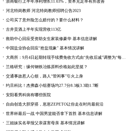
浙商银行上半年净利增长11.03%，资本充足率有所改善
河北特岗教师 河北特岗教师招聘公告2023
公司买了意外险怎么赔付的？要什么材料？
古井贡酒上半年实现营收113亿
救助中心回应受资助女生家装修豪华 基本信息讲解
中国盐业协会回应“抢盐现象” 基本情况讲解
大商所：9月4日起期转现手续费免收方式由“先收后减”调整为“每日直接减免”
兰格研究：缘何钢铁冶炼原料价格如此坚挺？
交通事故惹人心烦，路人“管闲事”引火上身
约旦科比！杰弗森小组赛场均27.7分8.3板3.3助1.7断
安阳看男科病有哪些医院
自由创造大胆穿搭，崽崽ZEPETO让你走在时尚最前沿
世界杯最后一战 中国男篮能否拿下首胜 基本信息讲解
三姐妹实名举报父亲谋害母亲 基本情况讲解