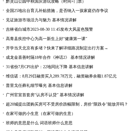
黔灵山公园中秋国庆游玩攻略（时间+门票）
全国25地出台育儿补贴措施，是否纳入一孩家庭仍存争议
见证旅游市场活力与魅力 基本情况讲解
吉林省白城市2023-08-30 11:45发布大风蓝色预警
高青县疾控中心为高一新生上好“健康第一课”
开学当天北京有多堵？快来了解详细路况制定出行方案→
成龙金喜善时隔18年合作《神话2》 基本情况讲解
31省份7月CPI出炉：22地同比下降 基本信息讲解
维信诺：8月29日融资买入289.78万元，融资融券余额1.87亿元
普里戈任葬礼细节曝光 基本信息讲解
广州官宣首套房“认房不认贷” 基本情况讲解
超20城提出团购买房可不受房价跌幅限制，房价“限跌令”能放开吗？
在家可做的小生意（在家可做的生意）
班师的意思是什么 词语班师什么意思