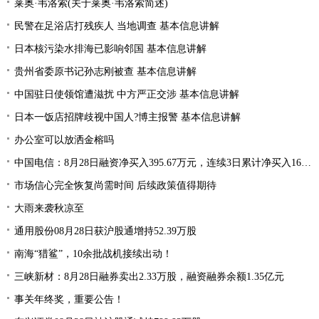
莱奥·韦洛索(关于莱奥·韦洛索简述)
民警在足浴店打残疾人 当地调查 基本信息讲解
日本核污染水排海已影响邻国 基本信息讲解
贵州省委原书记孙志刚被查 基本信息讲解
中国驻日使领馆遭滋扰 中方严正交涉 基本信息讲解
日本一饭店招牌歧视中国人?博主报警 基本信息讲解
办公室可以放洒金榕吗
中国电信：8月28日融资净买入395.67万元，连续3日累计净买入1668.15万元
市场信心完全恢复尚需时间 后续政策值得期待
大雨来袭秋凉至
通用股份08月28日获沪股通增持52.39万股
南海“猎鲨”，10余批战机接续出动！
三峡新材：8月28日融券卖出2.33万股，融资融券余额1.35亿元
事关年终奖，重要公告！