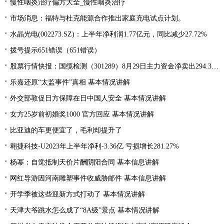
慢性咽炎治疗偏方大全_慢性咽炎治疗
市场消息：福特与杜克能源合作推出家庭充电试点计划。
水晶光电(002273.SZ)：上半年净利润1.77亿元，同比减少27.72%
拨号提示651错误（651错误）
股票行情快报：国缆检测（301289）8月29日主力资金净卖出294.37万元
乐嘉还原“太监事件”真相 基本情况讲解
外交部敦促日方保障在日中国人安全 基本情况讲解
女方25岁前初婚奖1000 官方回应 基本情况讲解
比亚迪的车更便宜了，毛利却提升了
翱捷科技-U2023年上半年净利-3.36亿 亏损增长281.27%
杨幂：自觉抵制天价片酬阴阳合同 基本信息讲解
网红导游因河南雕塑事件收威胁邮件 基本信息讲解
开学季被这些迎新方式打动了 基本情况讲解
天津大爷跳水怎么成了“8A级”景点 基本情况讲解