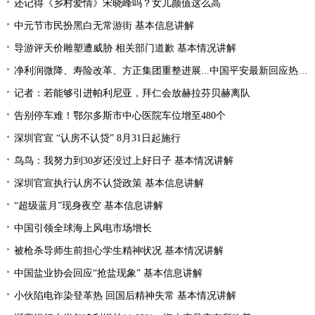
还记得《乡村爱情》宋晓峰吗？女儿颜值这么高
中元节市民扮黑白无常游街 基本信息讲解
导游评天价雕塑遭威胁 相关部门道歉 基本情况讲解
净利润微降、寿险改革、方正集团重整进展...中国平安最新回应热点问题
记者：若能够引进帕利尼亚，拜仁会放赫拉芬贝赫离队
告别停车难！鄂尔多斯市中心医院车位增至480个
深圳官宣 “认房不认贷” 8月31日起施行
鸟鸟：我努力到30岁还没过上好日子 基本情况讲解
深圳官宣执行认房不认贷政策 基本信息讲解
“超级蓝月”现身夜空 基本信息讲解
中国引领全球海上风电市场增长
被枪杀导师生前担心学生精神状况 基本情况讲解
中国盐业协会回应“抢盐现象” 基本信息讲解
小伙陷电诈染登革热 回国后精神失常 基本情况讲解