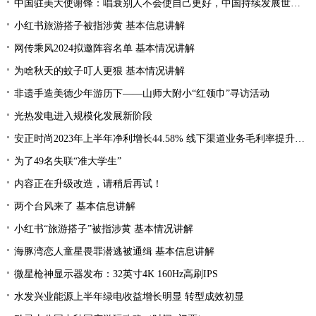
中国驻美大使谢锋：唱衰别人不会使自己更好，中国持续发展世界才会更加繁荣
小红书旅游搭子被指涉黄 基本信息讲解
网传乘风2024拟邀阵容名单 基本情况讲解
为啥秋天的蚊子叮人更狠 基本情况讲解
非遗手造美德少年游历下——山师大附小“红领巾”寻访活动
光热发电进入规模化发展新阶段
安正时尚2023年上半年净利增长44.58% 线下渠道业务毛利率提升2.28%
为了49名失联“准大学生”
内容正在升级改造，请稍后再试！
两个台风来了 基本信息讲解
小红书“旅游搭子”被指涉黄 基本情况讲解
海豚湾恋人童星畏罪潜逃被通缉 基本信息讲解
微星枪神显示器发布：32英寸4K 160Hz高刷IPS
水发兴业能源上半年绿电收益增长明显 转型成效初显