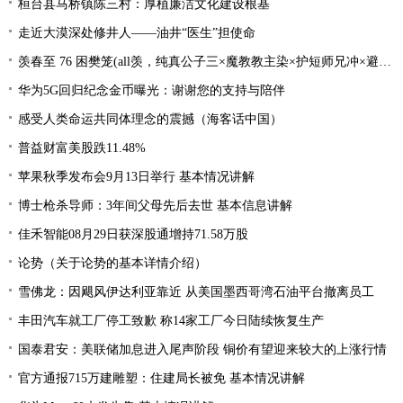
桓台县马桥镇陈三村：厚植廉洁文化建设根基
走近大漠深处修井人——油井“医生”担使命
羡春至 76 困樊笼(all羡，纯真公子三×魔教教主染×护短师兄冲×避世温柔影×贪财白莲羡）
华为5G回归纪念金币曝光：谢谢您的支持与陪伴
感受人类命运共同体理念的震撼（海客话中国）
普益财富美股跌11.48%
苹果秋季发布会9月13日举行 基本情况讲解
博士枪杀导师：3年间父母先后去世 基本信息讲解
佳禾智能08月29日获深股通增持71.58万股
论势（关于论势的基本详情介绍）
雪佛龙：因飓风伊达利亚靠近 从美国墨西哥湾石油平台撤离员工
丰田汽车就工厂停工致歉 称14家工厂今日陆续恢复生产
国泰君安：美联储加息进入尾声阶段 铜价有望迎来较大的上涨行情
官方通报715万建雕塑：住建局长被免 基本情况讲解