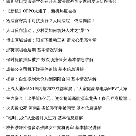
四川省自贡市法学会召开首席法律咨询专家制度调研座谈会
【新机】OPPO太难了，新机热度被抢
给法官寄冥币对抗执行？人民法院：依法拘留！
人口反向流动，乡村要如何筑好人才之“巢”？
博山区域城镇：阳光下推动三务 群众心里亮堂堂
那英演唱会延期 基本情况讲解
保时捷欲插队被拦 数次顶撞保安 基本信息讲解
成都公交司机下跪事件追踪 基本信息讲解
杨幂：自觉抵制天价片酬阴阳合同 基本情况讲解
上汽大通MAXUS闪耀2023成都车展，“大家庭豪华电动MPV”大家7全球首秀亮相
主力资金丨出手近6亿元，资金抢筹新能源车龙头！多只券商股遭资金抛弃
火灾致42死 河南副省长孙守刚被问责 基本信息讲解
“临时儿女”从业者月入过万 基本信息讲解
校长涉嫌性侵多名残障女生案将再审 基本情况讲解