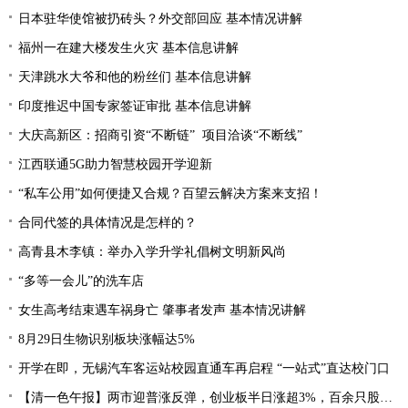
日本驻华使馆被扔砖头？外交部回应 基本情况讲解
福州一在建大楼发生火灾 基本信息讲解
天津跳水大爷和他的粉丝们 基本信息讲解
印度推迟中国专家签证审批 基本信息讲解
大庆高新区：招商引资“不断链” 项目洽谈“不断线”
江西联通5G助力智慧校园开学迎新
“私车公用”如何便捷又合规？百望云解决方案来支招！
合同代签的具体情况是怎样的？
高青县木李镇：举办入学升学礼倡树文明新风尚
“多等一会儿”的洗车店
女生高考结束遇车祸身亡 肇事者发声 基本情况讲解
8月29日生物识别板块涨幅达5%
开学在即，无锡汽车客运站校园直通车再启程 “一站式”直达校门口
【清一色午报】两市迎普涨反弹，创业板半日涨超3%，百余只股涨停或涨超10%