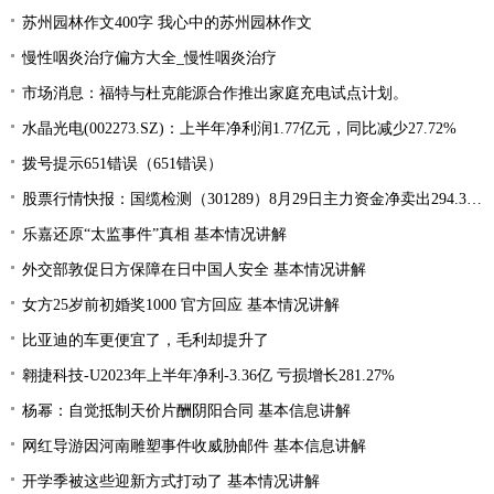
苏州园林作文400字 我心中的苏州园林作文
慢性咽炎治疗偏方大全_慢性咽炎治疗
市场消息：福特与杜克能源合作推出家庭充电试点计划。
水晶光电(002273.SZ)：上半年净利润1.77亿元，同比减少27.72%
拨号提示651错误（651错误）
股票行情快报：国缆检测（301289）8月29日主力资金净卖出294.37万元
乐嘉还原“太监事件”真相 基本情况讲解
外交部敦促日方保障在日中国人安全 基本情况讲解
女方25岁前初婚奖1000 官方回应 基本情况讲解
比亚迪的车更便宜了，毛利却提升了
翱捷科技-U2023年上半年净利-3.36亿 亏损增长281.27%
杨幂：自觉抵制天价片酬阴阳合同 基本信息讲解
网红导游因河南雕塑事件收威胁邮件 基本信息讲解
开学季被这些迎新方式打动了 基本情况讲解