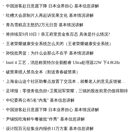
中国游客赴日意愿下降 日本业界担心 基本信息讲解
吐槽大会原制片人再起诉笑果文化 基本情况讲解
青岛雪糕店主怒扔2万元日货 基本情况讲解
将持续至9月10日！恭王府里赏金鱼百态 具体是什么情况?
王者荣耀健康安全系统怎么关闭（王者荣耀健康安全系统）
孙悦批男篮：为什么会那么不在乎 基本情况讲解
Intel 4 工艺，消息称英特尔全新酷睿 Ultra处理器22W 下4.8GHz
破禁果猎人禁岛全本（割送青春破禁果）
上海金山这个社区助餐点放置了交流本，就餐老人的意见反馈被采纳
足球报：零债务低负担+卫冕冠军荣耀，三镇的股改前景仍值得期待
中纪委再公布5名“内鬼” 基本信息讲解
中国游客赴日意愿下降 日本业界担心 基本情况讲解
尹锡悦吃海鲜午餐被批“作秀” 基本信息讲解
设计院百元征集业内报价11万方案 基本信息讲解