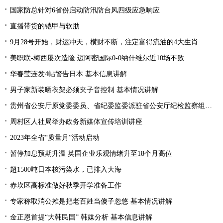
国家防总针对6省份启动防汛防台风四级应急响应
直播带货的铠甲与软肋
9月28号开始，财运冲天，横财不断，注定富得流油的4大生肖
美职联-梅西屡次造险 迈阿密国际0-0纳什维尔近10场不败
华春莹连发4帖警告日本 基本信息讲解
男子家新装晒衣架必须夹子音控制 基本情况讲解
贵州省公安厅原党委委员、省纪委监委派驻省公安厅纪检监察组原组长陈罡接受纪律审查和监察调查
周村区人社局举办政务新媒体宣传培训讲座
2023年全省“质量月”活动启动
暂停加息预期升温 英国企业乐观情绪升至18个月高位
超1500吨日本核污染水，已排入大海
赤坎区高标准做好秋季开学准备工作
专家称取消公摊是把老百姓当傻子忽悠 基本情况讲解
金正恩首提“大韩民国” 韩媒分析 基本信息讲解