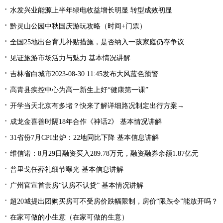
水发兴业能源上半年绿电收益增长明显 转型成效初显
黔灵山公园中秋国庆游玩攻略（时间+门票）
全国25地出台育儿补贴措施，是否纳入一孩家庭仍存争议
见证旅游市场活力与魅力 基本情况讲解
吉林省白城市2023-08-30 11:45发布大风蓝色预警
高青县疾控中心为高一新生上好“健康第一课”
开学当天北京有多堵？快来了解详细路况制定出行方案→
成龙金喜善时隔18年合作《神话2》 基本情况讲解
31省份7月CPI出炉：22地同比下降 基本信息讲解
维信诺：8月29日融资买入289.78万元，融资融券余额1.87亿元
普里戈任葬礼细节曝光 基本信息讲解
广州官宣首套房“认房不认贷” 基本情况讲解
超20城提出团购买房可不受房价跌幅限制，房价“限跌令”能放开吗？
在家可做的小生意（在家可做的生意）