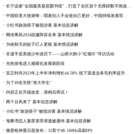
长宁这家“全国最美基层图书馆”，打造了全区首个无障碍数字阅读空间
中国驻美大使谢锋：唱衰别人不会使自己更好，中国持续发展世界才会更加繁荣
小红书旅游搭子被指涉黄 基本信息讲解
网传乘风2024拟邀阵容名单 基本情况讲解
为啥秋天的蚊子叮人更狠 基本情况讲解
非遗手造美德少年游历下——山师大附小“红领巾”寻访活动
光热发电进入规模化发展新阶段
安正时尚2023年上半年净利增长44.58% 线下渠道业务毛利率提升2.28%
为了49名失联“准大学生”
内容正在升级改造，请稍后再试！
两个台风来了 基本信息讲解
小红书“旅游搭子”被指涉黄 基本情况讲解
海豚湾恋人童星畏罪潜逃被通缉 基本信息讲解
微星枪神显示器发布：32英寸4K 160Hz高刷IPS