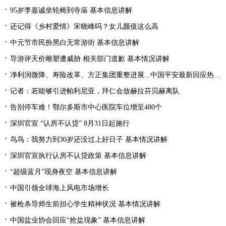
95岁李嘉诚坐轮椅到寺庙 基本信息讲解
还记得《乡村爱情》宋晓峰吗？女儿颜值这么高
中元节市民扮黑白无常游街 基本信息讲解
导游评天价雕塑遭威胁 相关部门道歉 基本情况讲解
净利润微降、寿险改革、方正集团重整进展...中国平安最新回应热点问题
记者：若能够引进帕利尼亚，拜仁会放赫拉芬贝赫离队
告别停车难！鄂尔多斯市中心医院车位增至480个
深圳官宣 “认房不认贷” 8月31日起施行
鸟鸟：我努力到30岁还没过上好日子 基本情况讲解
深圳官宣执行认房不认贷政策 基本信息讲解
“超级蓝月”现身夜空 基本信息讲解
中国引领全球海上风电市场增长
被枪杀导师生前担心学生精神状况 基本情况讲解
中国盐业协会回应“抢盐现象” 基本信息讲解