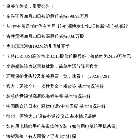
事关年终奖，重要公告！
东兴证券08月28日被沪股通减持799.92万股
从“住有所居”向“住有宜居”转变 淄博发出“以旧换新”省心购倡议
古井贡酒08月28日被深股通减持8.68万股
房山琉璃河镇192名幼儿借址开学
卡特(CRI.US)高管售出3,513股普通股股份，价值约为24.29万美元
李宗盛陈绮贞赵雷蔡健雅…简单生活节阵容官宣
环境保护龙头股及相关股票一览，速看！（2023/8/29）
官方：延续全年一次性奖金个税政策 基本情况讲解
韩总统尹锡悦高调吃海鲜午餐 基本情况讲解
中国民众给日本打骚扰电话?中方回应 基本情况讲解
徐州一医院为CT设备办退役仪式 基本情况讲解
如何用电脑给手机杀毒软件安装（如何用电脑给手机杀毒）
海鲜涨价？有人囤货？记者实地打探