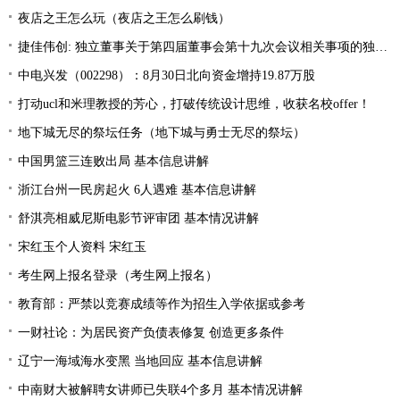
夜店之王怎么玩（夜店之王怎么刷钱）
捷佳伟创: 独立董事关于第四届董事会第十九次会议相关事项的独立意见
中电兴发（002298）：8月30日北向资金增持19.87万股
打动ucl和米理教授的芳心，打破传统设计思维，收获名校offer！
地下城无尽的祭坛任务（地下城与勇士无尽的祭坛）
中国男篮三连败出局 基本信息讲解
浙江台州一民房起火 6人遇难 基本信息讲解
舒淇亮相威尼斯电影节评审团 基本情况讲解
宋红玉个人资料 宋红玉
考生网上报名登录（考生网上报名）
教育部：严禁以竞赛成绩等作为招生入学依据或参考
一财社论：为居民资产负债表修复 创造更多条件
辽宁一海域海水变黑 当地回应 基本信息讲解
中南财大被解聘女讲师已失联4个多月 基本情况讲解