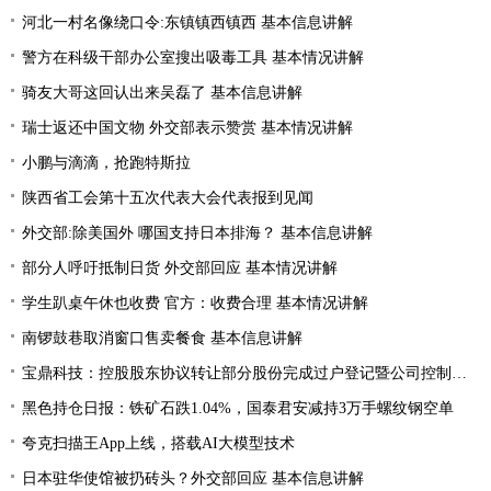
河北一村名像绕口令:东镇镇西镇西 基本信息讲解
警方在科级干部办公室搜出吸毒工具 基本情况讲解
骑友大哥这回认出来吴磊了 基本信息讲解
瑞士返还中国文物 外交部表示赞赏 基本情况讲解
小鹏与滴滴，抢跑特斯拉
陕西省工会第十五次代表大会代表报到见闻
外交部:除美国外 哪国支持日本排海？ 基本信息讲解
部分人呼吁抵制日货 外交部回应 基本情况讲解
学生趴桌午休也收费 官方：收费合理 基本情况讲解
南锣鼓巷取消窗口售卖餐食 基本信息讲解
宝鼎科技：控股股东协议转让部分股份完成过户登记暨公司控制权发生变更
黑色持仓日报：铁矿石跌1.04%，国泰君安减持3万手螺纹钢空单
夸克扫描王App上线，搭载AI大模型技术
日本驻华使馆被扔砖头？外交部回应 基本信息讲解