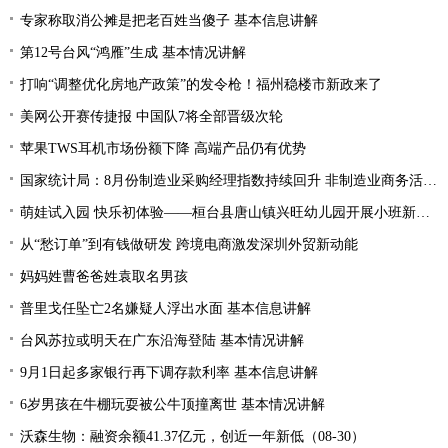
专家称取消公摊是把老百姓当傻子 基本信息讲解
第12号台风“鸿雁”生成 基本情况讲解
打响“调整优化房地产政策”的发令枪！福州稳楼市新政来了
美网公开赛传捷报 中国队7将全部晋级次轮
苹果TWS耳机市场份额下降 高端产品仍有优势
国家统计局：8月份制造业采购经理指数持续回升 非制造业商务活动指数延续扩张态势
萌娃试入园 快乐初体验——桓台县唐山镇兴旺幼儿园开展小班新生体验活动
从“愁订单”到有钱做研发 跨境电商激发深圳外贸新动能
妈妈姓曹爸爸姓袁取名男孩
普里戈任坠亡2名嫌疑人浮出水面 基本信息讲解
台风苏拉或明天在广东沿海登陆 基本情况讲解
9月1日起多家银行再下调存款利率 基本信息讲解
6岁男孩在牛棚玩耍被公牛顶撞离世 基本情况讲解
沃森生物：融资余额41.37亿元，创近一年新低（08-30）