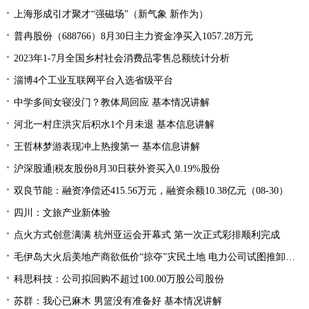
上海形成引才聚才“强磁场”（新气象 新作为）
普冉股份（688766）8月30日主力资金净买入1057.28万元
2023年1-7月全国乡村社会消费品零售总额统计分析
淄博4个工业互联网平台入选省级平台
中学多间女寝没门？教体局回应 基本情况讲解
河北一村庄洪灾后积水1个月未退 基本信息讲解
王哲林梦游表现冲上热搜第一 基本信息讲解
沪深股通|税友股份8月30日获外资买入0.19%股份
双良节能：融资净偿还415.56万元，融资余额10.38亿元（08-30）
四川：文旅产业新体验
点火方式创意满满 杭州亚运会开幕式 第一次正式彩排顺利完成
毛伊岛大火后美地产商欲低价“掠夺”灾民土地 电力公司试图推卸责任
科思科技：公司拟回购不超过100.00万股公司股份
苏群：我心已麻木 男篮没有准备好 基本情况讲解