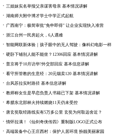
三姐妹实名举报父亲谋害母亲 基本情况讲解
湖南师大附中博才学士中学正式起航
广西南宁：极简审批“免申即得” 让企业实现快入准营
浙江台州一民房起火，6人遇难
智能网联新体验｜孩子眼中的无人驾驶：像科幻电影一样
硬卧下铺别人能不能坐？12306回应 基本情况讲解
普京将于10月访华?外交部回应 基本信息讲解
看守所管教的生意经：20元烟卖120 基本情况讲解
台风苏拉实时路径 基本信息讲解
教师称女生是早恋负责人书籍已下架 基本情况讲解
希腊东北部林火持续燃烧11天仍未受控
唐玄奘取经路线实有5万多公里 玄奘为何取远舍近？
情怀拉满！《仙剑奇侠传四》重制版LOGO正式公布
高端装备中心王庄西村：保护人居环境 扮靓美丽家园