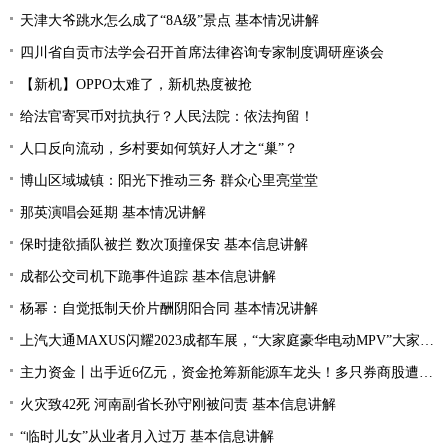
天津大爷跳水怎么成了“8A级”景点 基本情况讲解
四川省自贡市法学会召开首席法律咨询专家制度调研座谈会
【新机】OPPO太难了，新机热度被抢
给法官寄冥币对抗执行？人民法院：依法拘留！
人口反向流动，乡村要如何筑好人才之“巢”？
博山区域城镇：阳光下推动三务 群众心里亮堂堂
那英演唱会延期 基本情况讲解
保时捷欲插队被拦 数次顶撞保安 基本信息讲解
成都公交司机下跪事件追踪 基本信息讲解
杨幂：自觉抵制天价片酬阴阳合同 基本情况讲解
上汽大通MAXUS闪耀2023成都车展，“大家庭豪华电动MPV”大家7全球首秀亮相
主力资金丨出手近6亿元，资金抢筹新能源车龙头！多只券商股遭资金抛弃
火灾致42死 河南副省长孙守刚被问责 基本信息讲解
“临时儿女”从业者月入过万 基本信息讲解