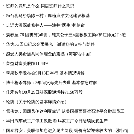
班师的意思是什么 词语班师什么意思
桓台县马桥镇陈三村：厚植廉洁文化建设根基
走近大漠深处修井人——油井“医生”担使命
羡春至 76 困樊笼(all羡，纯真公子三×魔教教主染×护短师兄冲×避世温柔影×贪财白莲羡）
华为5G回归纪念金币曝光：谢谢您的支持与陪伴
感受人类命运共同体理念的震撼（海客话中国）
普益财富美股跌11.48%
苹果秋季发布会9月13日举行 基本情况讲解
博士枪杀导师：3年间父母先后去世 基本信息讲解
佳禾智能08月29日获深股通增持71.58万股
论势（关于论势的基本详情介绍）
雪佛龙：因飓风伊达利亚靠近 从美国墨西哥湾石油平台撤离员工
丰田汽车就工厂停工致歉 称14家工厂今日陆续恢复生产
国泰君安：美联储加息进入尾声阶段 铜价有望迎来较大的上涨行情