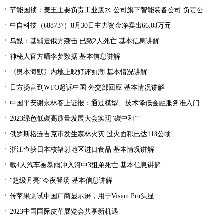
节能国祯：麦王主要负责工业废水 公司旗下智能装备公司 负责公司设备的生产和销售
中自科技（688737）8月30日主力资金净卖出66.08万元
乌媒：基辅遭俄方袭击 已致2人死亡 基本信息讲解
神秘人官方晒李梦数据 基本信息讲解
《奥本海默》内地上映好评如潮 基本情况讲解
日方扬言到WTO起诉中国 外交部回应 基本情况讲解
中国平安谢永林答上证报：通过模型、技术降低金融服务准入门槛 提升金融服务的普惠性和可得性
2023绿色低碳高质量发展大会实现“碳中和”
俄罗斯格连吉克市发生森林火灾 过火面积已达118公顷
浙江查获日本核辐射地区进口食品 基本情况讲解
载4人汽车被暴雨冲入河中3姐弟死亡 基本信息讲解
“超级月亮”今夜登场 基本信息讲解
传苹果测试中国厂商显示屏，用于Vision Pro头显
2023中国国际皮革展览会共享新机遇