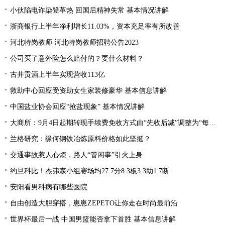
小伙陷电诈染登革热 回国后精神失常 基本情况讲解
浙商银行上半年净利增长11.03%，资本充足率有所改善
河北特岗教师 河北特岗教师招聘公告2023
公司买了意外险怎么赔付的？要什么材料？
古井贡酒上半年实现营收113亿
救助中心回应受资助女生家装修豪华 基本信息讲解
中国盐业协会回应“抢盐现象” 基本情况讲解
大商所：9月4日起期转现手续费免收方式由“先收后减”调整为“每日直接减免”
兰格研究：缘何钢铁冶炼原料价格如此坚挺？
交通事故惹人心烦，路人“管闲事”引火上身
约旦科比！杰弗森小组赛场均27.7分8.3板3.3助1.7断
安阳看男科病有哪些医院
自由创造大胆穿搭，崽崽ZEPETO让你走在时尚最前沿
世界杯最后一战 中国男篮能否拿下首胜 基本信息讲解