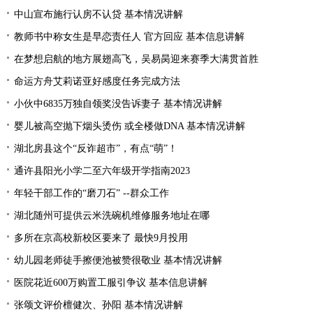
中山宣布施行认房不认贷 基本情况讲解
教师书中称女生是早恋责任人 官方回应 基本信息讲解
在梦想启航的地方展翅高飞，吴易昺迎来赛季大满贯首胜
命运方舟艾莉诺亚好感度任务完成方法
小伙中6835万独自领奖没告诉妻子 基本情况讲解
婴儿被高空抛下烟头烫伤 或全楼做DNA 基本情况讲解
湖北房县这个“反诈超市”，有点“萌”！
通许县阳光小学二至六年级开学指南2023
年轻干部工作的“磨刀石” --群众工作
湖北随州可提供云米洗碗机维修服务地址在哪
多所在京高校新校区要来了 最快9月投用
幼儿园老师徒手擦便池被赞很敬业 基本情况讲解
医院花近600万购置工服引争议 基本信息讲解
张颂文评价檀健次、孙阳 基本情况讲解