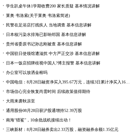
学生趴桌午休1学期收费200 家长质疑 基本情况讲解
莱奥·韦洛索(关于莱奥·韦洛索简述)
民警在足浴店打残疾人 当地调查 基本信息讲解
日本核污染水排海已影响邻国 基本信息讲解
贵州省委原书记孙志刚被查 基本信息讲解
中国驻日使领馆遭滋扰 中方严正交涉 基本信息讲解
日本一饭店招牌歧视中国人?博主报警 基本信息讲解
办公室可以放洒金榕吗
中国电信：8月28日融资净买入395.67万元，连续3日累计净买入1668.15万元
市场信心完全恢复尚需时间 后续政策值得期待
大雨来袭秋凉至
通用股份08月28日获沪股通增持52.39万股
南海“猎鲨”，10余批战机接续出动！
三峡新材：8月28日融券卖出2.33万股，融资融券余额1.35亿元