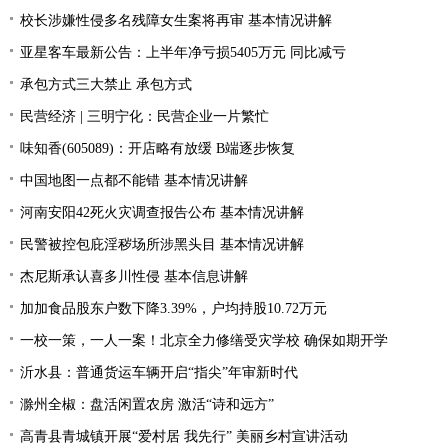
校长涉嫌性侵多名残障女生案将再审 基本情况讲解
亚星客车最新公告：上半年净亏损5405万元 同比减亏
承包方式三大禁止 承包方式
民营经济 | 三明宁化：民营企业一片繁忙
味知香(605089)：开店略有放缓 B端逐步恢复
中国地图一点都不能错 基本情况讲解
河南安阳42死火灾调查报告公布 基本情况讲解
民警被控包庇淫秽场所涉黑头目 基本情况讲解
杰尼斯承认喜多川性侵 基本信息讲解
加加食品股东户数下降3.39%，户均持股10.72万元
一校一策，一人一案！北京全力修缮受灾学校 确保如期开学
沂水县：普通货运车辆开启“指尖”年审新时代
滁州全椒：盘活闲置农房 激活“诗和远方”
高青县青城镇开展“爱村居 我先行” 美丽乡村宣讲活动