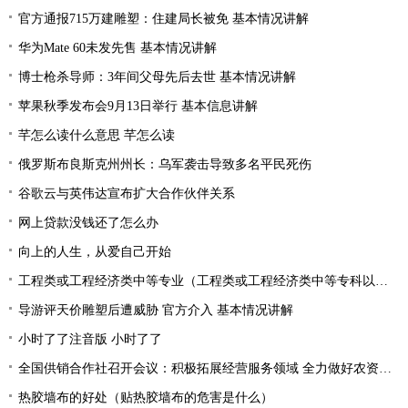
官方通报715万建雕塑：住建局长被免 基本情况讲解
华为Mate 60未发先售 基本情况讲解
博士枪杀导师：3年间父母先后去世 基本情况讲解
苹果秋季发布会9月13日举行 基本信息讲解
芊怎么读什么意思 芊怎么读
俄罗斯布良斯克州州长：乌军袭击导致多名平民死伤
谷歌云与英伟达宣布扩大合作伙伴关系
网上贷款没钱还了怎么办
向上的人生，从爱自己开始
工程类或工程经济类中等专业（工程类或工程经济类中等专科以上学历）
导游评天价雕塑后遭威胁 官方介入 基本情况讲解
小时了了注音版 小时了了
全国供销合作社召开会议：积极拓展经营服务领域 全力做好农资供应
热胶墙布的好处（贴热胶墙布的危害是什么）