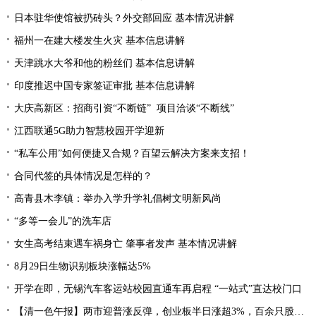
日本驻华使馆被扔砖头？外交部回应 基本情况讲解
福州一在建大楼发生火灾 基本信息讲解
天津跳水大爷和他的粉丝们 基本信息讲解
印度推迟中国专家签证审批 基本信息讲解
大庆高新区：招商引资“不断链” 项目洽谈“不断线”
江西联通5G助力智慧校园开学迎新
“私车公用”如何便捷又合规？百望云解决方案来支招！
合同代签的具体情况是怎样的？
高青县木李镇：举办入学升学礼倡树文明新风尚
“多等一会儿”的洗车店
女生高考结束遇车祸身亡 肇事者发声 基本情况讲解
8月29日生物识别板块涨幅达5%
开学在即，无锡汽车客运站校园直通车再启程 “一站式”直达校门口
【清一色午报】两市迎普涨反弹，创业板半日涨超3%，百余只股涨停或涨超10%