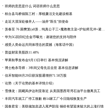
班师的意思是什么 词语班师什么意思
桓台县马桥镇陈三村：厚植廉洁文化建设根基
走近大漠深处修井人——油井“医生”担使命
羡春至 76 困樊笼(all羡，纯真公子三×魔教教主染×护短师兄冲×避世温柔影×贪财白莲羡）
华为5G回归纪念金币曝光：谢谢您的支持与陪伴
感受人类命运共同体理念的震撼（海客话中国）
普益财富美股跌11.48%
苹果秋季发布会9月13日举行 基本情况讲解
博士枪杀导师：3年间父母先后去世 基本信息讲解
佳禾智能08月29日获深股通增持71.58万股
论势（关于论势的基本详情介绍）
雪佛龙：因飓风伊达利亚靠近 从美国墨西哥湾石油平台撤离员工
丰田汽车就工厂停工致歉 称14家工厂今日陆续恢复生产
国泰君安：美联储加息进入尾声阶段 铜价有望迎来较大的上涨行情