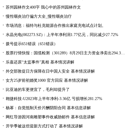
苏州园林作文400字 我心中的苏州园林作文
慢性咽炎治疗偏方大全_慢性咽炎治疗
市场消息：福特与杜克能源合作推出家庭充电试点计划。
水晶光电(002273.SZ)：上半年净利润1.77亿元，同比减少27.72%
拨号提示651错误（651错误）
股票行情快报：国缆检测（301289）8月29日主力资金净卖出294.37万元
乐嘉还原“太监事件”真相 基本情况讲解
外交部敦促日方保障在日中国人安全 基本情况讲解
女方25岁前初婚奖1000 官方回应 基本情况讲解
比亚迪的车更便宜了，毛利却提升了
翱捷科技-U2023年上半年净利-3.36亿 亏损增长281.27%
杨幂：自觉抵制天价片酬阴阳合同 基本信息讲解
网红导游因河南雕塑事件收威胁邮件 基本信息讲解
开学季被这些迎新方式打动了 基本情况讲解