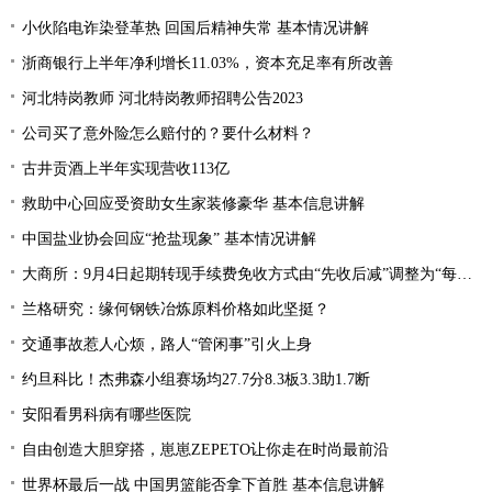
小伙陷电诈染登革热 回国后精神失常 基本情况讲解
浙商银行上半年净利增长11.03%，资本充足率有所改善
河北特岗教师 河北特岗教师招聘公告2023
公司买了意外险怎么赔付的？要什么材料？
古井贡酒上半年实现营收113亿
救助中心回应受资助女生家装修豪华 基本信息讲解
中国盐业协会回应“抢盐现象” 基本情况讲解
大商所：9月4日起期转现手续费免收方式由“先收后减”调整为“每日直接减免”
兰格研究：缘何钢铁冶炼原料价格如此坚挺？
交通事故惹人心烦，路人“管闲事”引火上身
约旦科比！杰弗森小组赛场均27.7分8.3板3.3助1.7断
安阳看男科病有哪些医院
自由创造大胆穿搭，崽崽ZEPETO让你走在时尚最前沿
世界杯最后一战 中国男篮能否拿下首胜 基本信息讲解