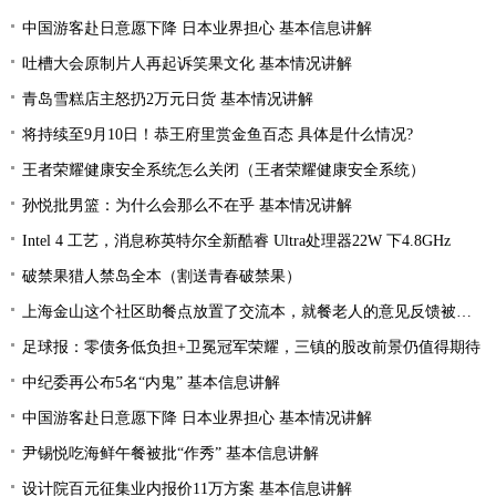
中国游客赴日意愿下降 日本业界担心 基本信息讲解
吐槽大会原制片人再起诉笑果文化 基本情况讲解
青岛雪糕店主怒扔2万元日货 基本情况讲解
将持续至9月10日！恭王府里赏金鱼百态 具体是什么情况?
王者荣耀健康安全系统怎么关闭（王者荣耀健康安全系统）
孙悦批男篮：为什么会那么不在乎 基本情况讲解
Intel 4 工艺，消息称英特尔全新酷睿 Ultra处理器22W 下4.8GHz
破禁果猎人禁岛全本（割送青春破禁果）
上海金山这个社区助餐点放置了交流本，就餐老人的意见反馈被采纳
足球报：零债务低负担+卫冕冠军荣耀，三镇的股改前景仍值得期待
中纪委再公布5名“内鬼” 基本信息讲解
中国游客赴日意愿下降 日本业界担心 基本情况讲解
尹锡悦吃海鲜午餐被批“作秀” 基本信息讲解
设计院百元征集业内报价11万方案 基本信息讲解