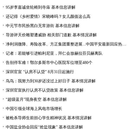
95岁李嘉诚坐轮椅到寺庙 基本信息讲解
还记得《乡村爱情》宋晓峰吗？女儿颜值这么高
中元节市民扮黑白无常游街 基本信息讲解
导游评天价雕塑遭威胁 相关部门道歉 基本情况讲解
净利润微降、寿险改革、方正集团重整进展...中国平安最新回应热点问题
记者：若能够引进帕利尼亚，拜仁会放赫拉芬贝赫离队
告别停车难！鄂尔多斯市中心医院车位增至480个
深圳官宣 “认房不认贷” 8月31日起施行
鸟鸟：我努力到30岁还没过上好日子 基本情况讲解
深圳官宣执行认房不认贷政策 基本信息讲解
“超级蓝月”现身夜空 基本信息讲解
中国引领全球海上风电市场增长
被枪杀导师生前担心学生精神状况 基本情况讲解
中国盐业协会回应“抢盐现象” 基本信息讲解