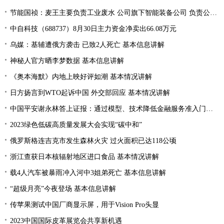
节能国祯：麦王主要负责工业废水 公司旗下智能装备公司 负责公司设备的生产和销售
中自科技（688737）8月30日主力资金净卖出66.08万元
乌媒：基辅遭俄方袭击 已致2人死亡 基本信息讲解
神秘人官方晒李梦数据 基本信息讲解
《奥本海默》内地上映好评如潮 基本情况讲解
日方扬言到WTO起诉中国 外交部回应 基本情况讲解
中国平安谢永林答上证报：通过模型、技术降低金融服务准入门槛 提升金融服务的普惠性和可得性
2023绿色低碳高质量发展大会实现“碳中和”
俄罗斯格连吉克市发生森林火灾 过火面积已达118公顷
浙江查获日本核辐射地区进口食品 基本情况讲解
载4人汽车被暴雨冲入河中3姐弟死亡 基本信息讲解
“超级月亮”今夜登场 基本信息讲解
传苹果测试中国厂商显示屏，用于Vision Pro头显
2023中国国际皮革展览会共享新机遇