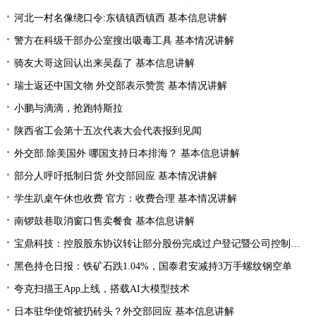
河北一村名像绕口令:东镇镇西镇西 基本信息讲解
警方在科级干部办公室搜出吸毒工具 基本情况讲解
骑友大哥这回认出来吴磊了 基本信息讲解
瑞士返还中国文物 外交部表示赞赏 基本情况讲解
小鹏与滴滴，抢跑特斯拉
陕西省工会第十五次代表大会代表报到见闻
外交部:除美国外 哪国支持日本排海？ 基本信息讲解
部分人呼吁抵制日货 外交部回应 基本情况讲解
学生趴桌午休也收费 官方：收费合理 基本情况讲解
南锣鼓巷取消窗口售卖餐食 基本信息讲解
宝鼎科技：控股股东协议转让部分股份完成过户登记暨公司控制权发生变更
黑色持仓日报：铁矿石跌1.04%，国泰君安减持3万手螺纹钢空单
夸克扫描王App上线，搭载AI大模型技术
日本驻华使馆被扔砖头？外交部回应 基本信息讲解