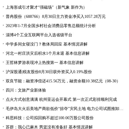
上海形成引才聚才“强磁场”（新气象 新作为）
普冉股份（688766）8月30日主力资金净买入1057.28万元
2023年1-7月全国乡村社会消费品零售总额统计分析
淄博4个工业互联网平台入选省级平台
中学多间女寝没门？教体局回应 基本情况讲解
河北一村庄洪灾后积水1个月未退 基本信息讲解
王哲林梦游表现冲上热搜第一 基本信息讲解
沪深股通|税友股份8月30日获外资买入0.19%股份
双良节能：融资净偿还415.56万元，融资余额10.38亿元（08-30）
四川：文旅产业新体验
点火方式创意满满 杭州亚运会开幕式 第一次正式彩排顺利完成
毛伊岛大火后美地产商欲低价“掠夺”灾民土地 电力公司试图推卸责任
科思科技：公司拟回购不超过100.00万股公司股份
苏群：我心已麻木 男篮没有准备好 基本情况讲解