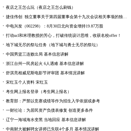
夜店之王怎么玩（夜店之王怎么刷钱）
捷佳伟创: 独立董事关于第四届董事会第十九次会议相关事项的独立意见
中电兴发（002298）：8月30日北向资金增持19.87万股
打动ucl和米理教授的芳心，打破传统设计思维，收获名校offer！
地下城无尽的祭坛任务（地下城与勇士无尽的祭坛）
中国男篮三连败出局 基本信息讲解
浙江台州一民房起火 6人遇难 基本信息讲解
舒淇亮相威尼斯电影节评审团 基本情况讲解
宋红玉个人资料 宋红玉
考生网上报名登录（考生网上报名）
教育部：严禁以竞赛成绩等作为招生入学依据或参考
一财社论：为居民资产负债表修复 创造更多条件
辽宁一海域海水变黑 当地回应 基本信息讲解
中南财大被解聘女讲师已失联4个多月 基本情况讲解