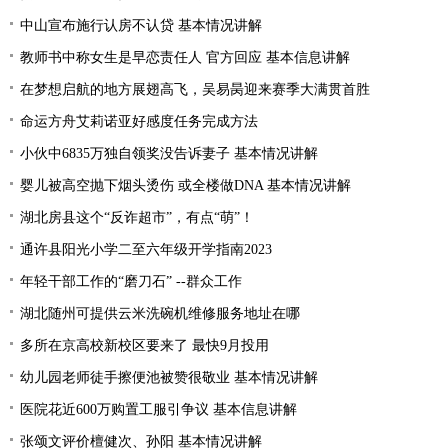
中山宣布施行认房不认贷 基本情况讲解
教师书中称女生是早恋责任人 官方回应 基本信息讲解
在梦想启航的地方展翅高飞，吴易昺迎来赛季大满贯首胜
命运方舟艾莉诺亚好感度任务完成方法
小伙中6835万独自领奖没告诉妻子 基本情况讲解
婴儿被高空抛下烟头烫伤 或全楼做DNA 基本情况讲解
湖北房县这个“反诈超市”，有点“萌”！
通许县阳光小学二至六年级开学指南2023
年轻干部工作的“磨刀石” --群众工作
湖北随州可提供云米洗碗机维修服务地址在哪
多所在京高校新校区要来了 最快9月投用
幼儿园老师徒手擦便池被赞很敬业 基本情况讲解
医院花近600万购置工服引争议 基本信息讲解
张颂文评价檀健次、孙阳 基本情况讲解