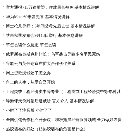
官方通报715万建雕塑：住建局长被免 基本情况讲解
华为Mate 60未发先售 基本情况讲解
博士枪杀导师：3年间父母先后去世 基本情况讲解
苹果秋季发布会9月13日举行 基本信息讲解
芊怎么读什么意思 芊怎么读
俄罗斯布良斯克州州长：乌军袭击导致多名平民死伤
谷歌云与英伟达宣布扩大合作伙伴关系
网上贷款没钱还了怎么办
向上的人生，从爱自己开始
工程类或工程经济类中等专业（工程类或工程经济类中等专科以上学历）
导游评天价雕塑后遭威胁 官方介入 基本情况讲解
小时了了注音版 小时了了
全国供销合作社召开会议：积极拓展经营服务领域 全力做好农资供应
热胶墙布的好处（贴热胶墙布的危害是什么）