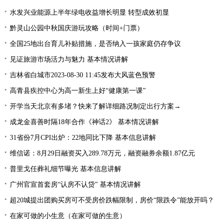
水发兴业能源上半年绿电收益增长明显 转型成效初显
黔灵山公园中秋国庆游玩攻略（时间+门票）
全国25地出台育儿补贴措施，是否纳入一孩家庭仍存争议
见证旅游市场活力与魅力 基本情况讲解
吉林省白城市2023-08-30 11:45发布大风蓝色预警
高青县疾控中心为高一新生上好“健康第一课”
开学当天北京有多堵？快来了解详细路况制定出行方案→
成龙金喜善时隔18年合作《神话2》 基本情况讲解
31省份7月CPI出炉：22地同比下降 基本信息讲解
维信诺：8月29日融资买入289.78万元，融资融券余额1.87亿元
普里戈任葬礼细节曝光 基本信息讲解
广州官宣首套房“认房不认贷” 基本情况讲解
超20城提出团购买房可不受房价跌幅限制，房价“限跌令”能放开吗？
在家可做的小生意（在家可做的生意）