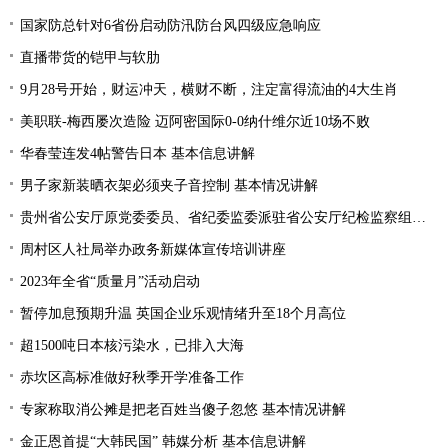
国家防总针对6省份启动防汛防台风四级应急响应
直播带货的铠甲与软肋
9月28号开始，财运冲天，横财不断，注定富得流油的4大生肖
美职联-梅西屡次造险 迈阿密国际0-0纳什维尔近10场不败
华春莹连发4帖警告日本 基本信息讲解
男子家新装晒衣架必须夹子音控制 基本情况讲解
贵州省公安厅原党委委员、省纪委监委派驻省公安厅纪检监察组原组长陈罡接受纪律审查和监察调查
周村区人社局举办政务新媒体宣传培训讲座
2023年全省“质量月”活动启动
暂停加息预期升温 英国企业乐观情绪升至18个月高位
超1500吨日本核污染水，已排入大海
赤坎区高标准做好秋季开学准备工作
专家称取消公摊是把老百姓当傻子忽悠 基本情况讲解
金正恩首提“大韩民国” 韩媒分析 基本信息讲解