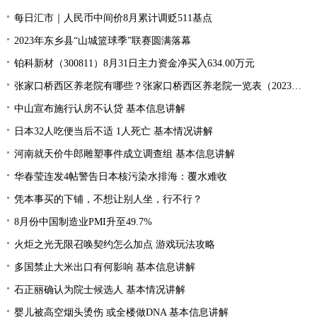
每日汇市｜人民币中间价8月累计调贬511基点
2023年东乡县“山城篮球季”联赛圆满落幕
铂科新材（300811）8月31日主力资金净买入634.00万元
张家口桥西区养老院有哪些？张家口桥西区养老院一览表（2023年）
中山宣布施行认房不认贷 基本信息讲解
日本32人吃便当后不适 1人死亡 基本情况讲解
河南就天价牛郎雕塑事件成立调查组 基本信息讲解
华春莹连发4帖警告日本核污染水排海：覆水难收
凭本事买的下铺，不想让别人坐，行不行？
8月份中国制造业PMI升至49.7%
火炬之光无限召唤契约怎么加点 游戏玩法攻略
多国禁止大米出口有何影响 基本信息讲解
石正丽确认为院士候选人 基本情况讲解
婴儿被高空烟头烫伤 或全楼做DNA 基本信息讲解