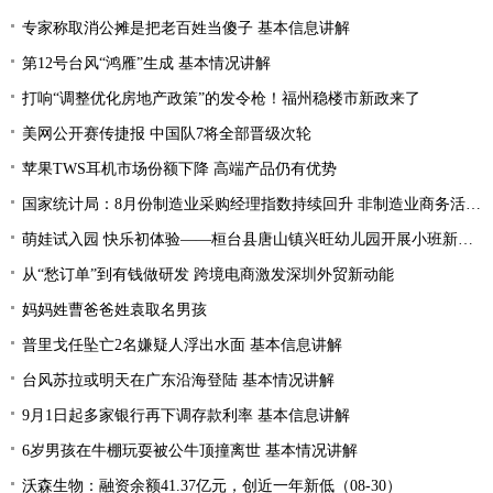
专家称取消公摊是把老百姓当傻子 基本信息讲解
第12号台风“鸿雁”生成 基本情况讲解
打响“调整优化房地产政策”的发令枪！福州稳楼市新政来了
美网公开赛传捷报 中国队7将全部晋级次轮
苹果TWS耳机市场份额下降 高端产品仍有优势
国家统计局：8月份制造业采购经理指数持续回升 非制造业商务活动指数延续扩张态势
萌娃试入园 快乐初体验——桓台县唐山镇兴旺幼儿园开展小班新生体验活动
从“愁订单”到有钱做研发 跨境电商激发深圳外贸新动能
妈妈姓曹爸爸姓袁取名男孩
普里戈任坠亡2名嫌疑人浮出水面 基本信息讲解
台风苏拉或明天在广东沿海登陆 基本情况讲解
9月1日起多家银行再下调存款利率 基本信息讲解
6岁男孩在牛棚玩耍被公牛顶撞离世 基本情况讲解
沃森生物：融资余额41.37亿元，创近一年新低（08-30）