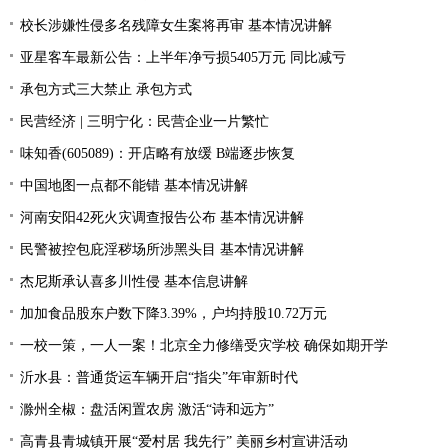
校长涉嫌性侵多名残障女生案将再审 基本情况讲解
亚星客车最新公告：上半年净亏损5405万元 同比减亏
承包方式三大禁止 承包方式
民营经济 | 三明宁化：民营企业一片繁忙
味知香(605089)：开店略有放缓 B端逐步恢复
中国地图一点都不能错 基本情况讲解
河南安阳42死火灾调查报告公布 基本情况讲解
民警被控包庇淫秽场所涉黑头目 基本情况讲解
杰尼斯承认喜多川性侵 基本信息讲解
加加食品股东户数下降3.39%，户均持股10.72万元
一校一策，一人一案！北京全力修缮受灾学校 确保如期开学
沂水县：普通货运车辆开启“指尖”年审新时代
滁州全椒：盘活闲置农房 激活“诗和远方”
高青县青城镇开展“爱村居 我先行” 美丽乡村宣讲活动