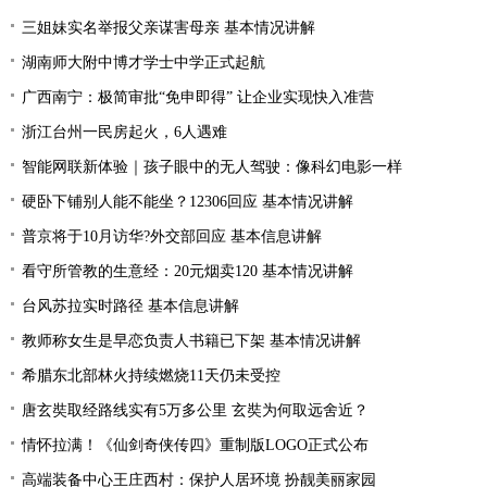
三姐妹实名举报父亲谋害母亲 基本情况讲解
湖南师大附中博才学士中学正式起航
广西南宁：极简审批“免申即得” 让企业实现快入准营
浙江台州一民房起火，6人遇难
智能网联新体验｜孩子眼中的无人驾驶：像科幻电影一样
硬卧下铺别人能不能坐？12306回应 基本情况讲解
普京将于10月访华?外交部回应 基本信息讲解
看守所管教的生意经：20元烟卖120 基本情况讲解
台风苏拉实时路径 基本信息讲解
教师称女生是早恋负责人书籍已下架 基本情况讲解
希腊东北部林火持续燃烧11天仍未受控
唐玄奘取经路线实有5万多公里 玄奘为何取远舍近？
情怀拉满！《仙剑奇侠传四》重制版LOGO正式公布
高端装备中心王庄西村：保护人居环境 扮靓美丽家园