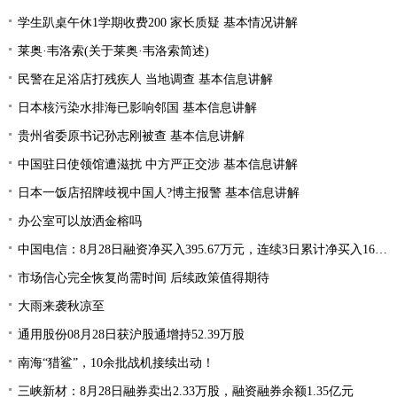
学生趴桌午休1学期收费200 家长质疑 基本情况讲解
莱奥·韦洛索(关于莱奥·韦洛索简述)
民警在足浴店打残疾人 当地调查 基本信息讲解
日本核污染水排海已影响邻国 基本信息讲解
贵州省委原书记孙志刚被查 基本信息讲解
中国驻日使领馆遭滋扰 中方严正交涉 基本信息讲解
日本一饭店招牌歧视中国人?博主报警 基本信息讲解
办公室可以放洒金榕吗
中国电信：8月28日融资净买入395.67万元，连续3日累计净买入1668.15万元
市场信心完全恢复尚需时间 后续政策值得期待
大雨来袭秋凉至
通用股份08月28日获沪股通增持52.39万股
南海“猎鲨”，10余批战机接续出动！
三峡新材：8月28日融券卖出2.33万股，融资融券余额1.35亿元