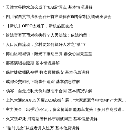
天津大爷跳水怎么成了“8A级”景点 基本情况讲解
四川省自贡市法学会召开首席法律咨询专家制度调研座谈会
【新机】OPPO太难了，新机热度被抢
给法官寄冥币对抗执行？人民法院：依法拘留！
人口反向流动，乡村要如何筑好人才之“巢”？
博山区域城镇：阳光下推动三务 群众心里亮堂堂
那英演唱会延期 基本情况讲解
保时捷欲插队被拦 数次顶撞保安 基本信息讲解
成都公交司机下跪事件追踪 基本信息讲解
杨幂：自觉抵制天价片酬阴阳合同 基本情况讲解
上汽大通MAXUS闪耀2023成都车展，“大家庭豪华电动MPV”大家7全球首秀亮相
主力资金丨出手近6亿元，资金抢筹新能源车龙头！多只券商股遭资金抛弃
火灾致42死 河南副省长孙守刚被问责 基本信息讲解
“临时儿女”从业者月入过万 基本信息讲解