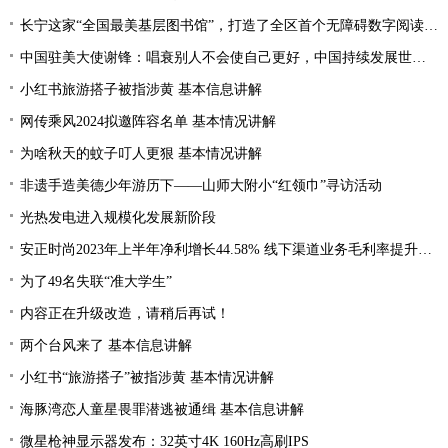
长宁这家“全国最美基层图书馆”，打造了全区首个无障碍数字阅读空间
中国驻美大使谢锋：唱衰别人不会使自己更好，中国持续发展世界才会更加繁荣
小红书旅游搭子被指涉黄 基本信息讲解
网传乘风2024拟邀阵容名单 基本情况讲解
为啥秋天的蚊子叮人更狠 基本情况讲解
非遗手造美德少年游历下——山师大附小“红领巾”寻访活动
光热发电进入规模化发展新阶段
安正时尚2023年上半年净利增长44.58% 线下渠道业务毛利率提升2.28%
为了49名失联“准大学生”
内容正在升级改造，请稍后再试！
两个台风来了 基本信息讲解
小红书“旅游搭子”被指涉黄 基本情况讲解
海豚湾恋人童星畏罪潜逃被通缉 基本信息讲解
微星枪神显示器发布：32英寸4K 160Hz高刷IPS