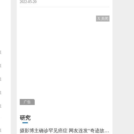
2022-05-20
X 关闭
1
1
1
1
广告
1
研究
1
摄影博主确诊罕见癌症 网友连发“奇迹故事”不允许他躺平