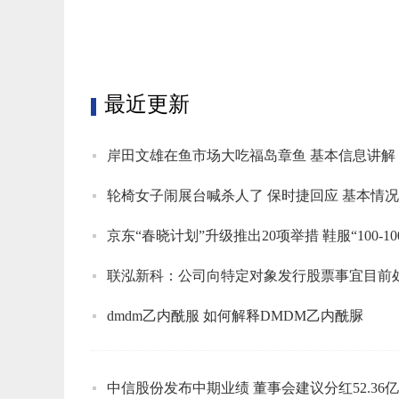
标签：
最近更新
岸田文雄在鱼市场大吃福岛章鱼 基本信息讲解
轮椅女子闹展台喊杀人了 保时捷回应 基本情
京东“春晓计划”升级推出20项举措 鞋服“100-
联泓新科：公司向特定对象发行股票事宜目前
dmdm乙内酰服 如何解释DMDM乙内酰脲
中信股份发布中期业绩 董事会建议分红52.36