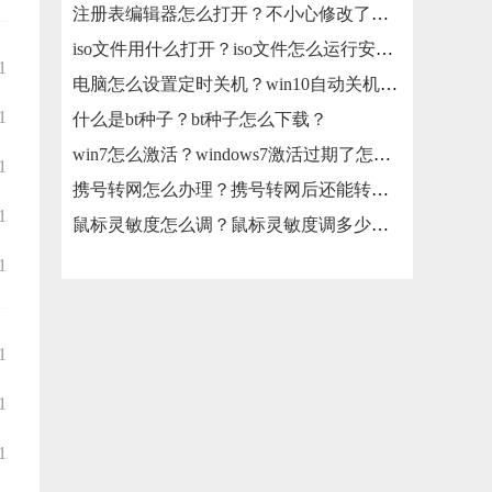
注册表编辑器怎么打开？不小心修改了注册表怎么还原？
iso文件用什么打开？iso文件怎么运行安装？
1
电脑怎么设置定时关机？win10自动关机怎么设置？
1
什么是bt种子？bt种子怎么下载？
win7怎么激活？windows7激活过期了怎么办？
1
携号转网怎么办理？携号转网后还能转回来吗？
1
鼠标灵敏度怎么调？鼠标灵敏度调多少合适？
1
1
1
1