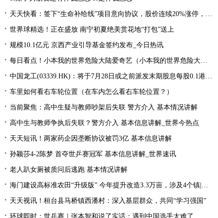
天天快看：签下“生命补给线”项目意向协议，股价连续20%涨停，这家公司获机构扎堆关注
世界球精选！正在盛放 南宁初夏绝美赏花地“打包”送上
规模10.1亿元 京西产业引导基金签约发布_今日热讯
每日看点！小本我的世界危险大陆爱奇艺（小本我的世界危险大陆）
中国龙工(03339.HK)：将于7月28日或之前派发末期股息每股0.1港元-世界微资讯
车里如何看右车轮位置（在车内怎么看右车轮位置？）
当前聚焦：高中生疑与教师吵架后失联 警方介入 基本情况讲解
高中生与教师争执后失联？警方介入 基本信息讲解_世界今热点
天天短讯！两家药企因垄断协议被罚3亿 基本信息讲解
孙颖莎4-2陈梦 首夺世乒赛冠军 基本信息讲解_世界速讯
老人趴女厕被质问后逃跑 基本情况讲解
海门建设高标准农田“升级版” 今年提升改造3.3万亩，涉及4个镇|每日速读
天天视讯！桓台县马桥镇西潘村：深入基层群众，共同“学习强国”
环球即时：世乒赛｜张本智和说了实话：遇到中国选手太难了