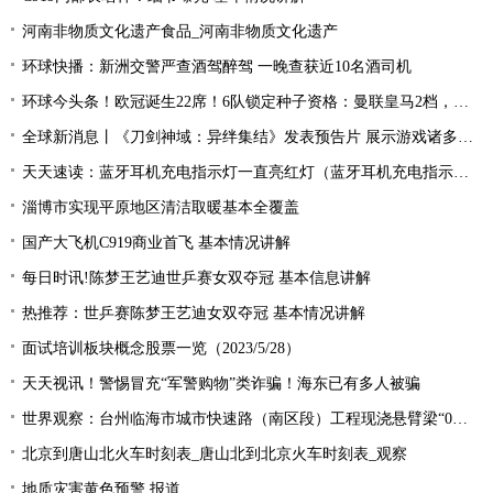
河南非物质文化遗产食品_河南非物质文化遗产
环球快播：新洲交警严查酒驾醉驾 一晚查获近10名酒司机
环球今头条！欧冠诞生22席！6队锁定种子资格：曼联皇马2档，酝酿死亡之组
全球新消息丨《刀剑神域：异绊集结》发表预告片 展示游戏诸多玩法
天天速读：蓝牙耳机充电指示灯一直亮红灯（蓝牙耳机充电指示灯）
淄博市实现平原地区清洁取暖基本全覆盖
国产大飞机C919商业首飞 基本情况讲解
每日时讯!陈梦王艺迪世乒赛女双夺冠 基本信息讲解
热推荐：世乒赛陈梦王艺迪女双夺冠 基本情况讲解
面试培训板块概念股票一览（2023/5/28）
天天视讯！警惕冒充“军警购物”类诈骗！海东已有多人被骗
世界观察：台州临海市城市快速路（南区段）工程现浇悬臂梁“0号块”顺利浇筑
北京到唐山北火车时刻表_唐山北到北京火车时刻表_观察
地质灾害黄色预警 报道