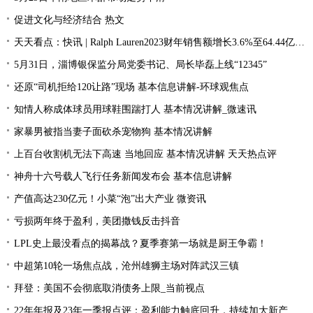
促进文化与经济结合 热文
天天看点：快讯 | Ralph Lauren2023财年销售额增长3.6%至64.44亿美元
5月31日，淄博银保监分局党委书记、局长毕磊上线“12345”
还原“司机拒给120让路”现场 基本信息讲解-环球观焦点
知情人称成体球员用球鞋围踹打人 基本情况讲解_微速讯
家暴男被指当妻子面砍杀宠物狗 基本情况讲解
上百台收割机无法下高速 当地回应 基本情况讲解 天天热点评
神舟十六号载人飞行任务新闻发布会 基本信息讲解
产值高达230亿元！小菜“泡”出大产业 微资讯
亏损两年终于盈利，美团撒钱反击抖音
LPL史上最没看点的揭幕战？夏季赛第一场就是厨王争霸！
中超第10轮一场焦点战，沧州雄狮主场对阵武汉三镇
拜登：美国不会彻底取消债务上限_当前视点
22年年报及23年一季报点评：盈利能力触底回升，持续加大新产品研发