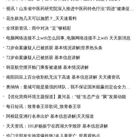
视讯！山东省中医药研究院深入推进中医药特色疗法“四进”健康促进行动
花生麸泡几天可以施肥？_天天速看料
全球新资讯：雨中对决 “足”够精彩
电脑网络连接不上wifi怎么回事_电脑网络连接不上wifi 天天新消息
72岁命案嫌疑人已被抓获 基本情况讲解|世界热头条
72岁命案嫌疑人已被抓获 基本信息讲解
韩亚航空擅开舱门乘客被逮捕 基本情况讲解
南阳回应上百台收割机无法下高速 基本信息讲解 天天播资讯
奥纳纳：曼城可能是最强的球队，我不保证国米能赢但定会全力以赴|环球最新
【优化营商环境主题报道】夏河县：“链”生态产业 “聚”发展动能
每日短讯：致青春王菲歌词_致青春王菲
阿根廷亚洲行名单出炉 基本信息讲解|天天报道
天天资讯：101岁杨振宁在西湖大学致辞 基本信息讲解
也门北部发生地雷爆炸致2名儿童死亡_世界观热点