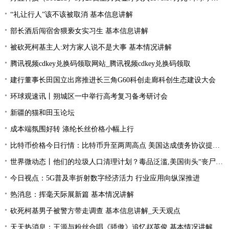
“礼让行人”该不该被取消 基本信息讲解
部长酒后闯宿舍猥亵女实习生 基本信息讲解
被砍死柯基主人:对方家人说不是大事 基本情况讲解
腾讯视频cdkey兑换码领取网站_腾讯视频cdkey兑换码领取
建行董事长田国立出席推进长三角G60科创走廊科创生态建设大会
环球观速讯丨朔城区一中举行高考复习备考研讨会
新疆的猫和田玉论坛
成本端氛围好转 涤纶长丝价格小幅上行
比特币价格今日行情：比特币升至两周高点 美国达成债务协议提振风险偏好
世界微动态丨他们的垃圾人口清理计划？毒品泛滥,美国街头“丧尸”遍地 白宫:新兴威胁
今日视点：5G普及率折射数字经济活力 行业应用向纵深推进
热消息：挥毫天际展新篇 基本情况讲解
砍死柯基男子被警方带走调查 基本信息讲解_天天观点
天天热消息：王源与粉丝合唱《骄傲》追忆赵英俊 基本情况讲解