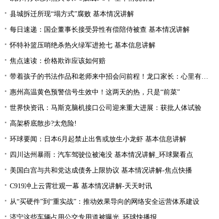
县城拆迁所现“塌方式”腐败 基本情况讲解
每日速递：国企董事长接受异性有偿陪侍被查 基本情况讲解
怀特补篮压哨绝杀热火绿军进抢七 基本信息讲解
焦点速读：价格欺诈应该如何赔
带着孩子的书法作品和老师来中招会问前程！龙口家长：心里有底了
惠州高温黄色预警信号生效中！这两天的热，只是“前菜”
世界快资讯：马斯克脑机接口公司迎来重大进展：获批人体试验
高架桥底散步?太危险!
环球要闻：日本6月起禁止出售或放生小龙虾 基本信息讲解
四川达州暴雨：汽车驾驶位被淹没 基本情况讲解_环球聚看点
美国白宫与共和党达成债务上限协议 基本情况讲解-焦点快播
C919冲上云霄壮观一幕 基本情况讲解-天天时讯
从“买硬件”到“重实战”：推动效果导向的网络安全运营体系建设
济宁这些车辆占用公交专用道被曝光_环球快播报