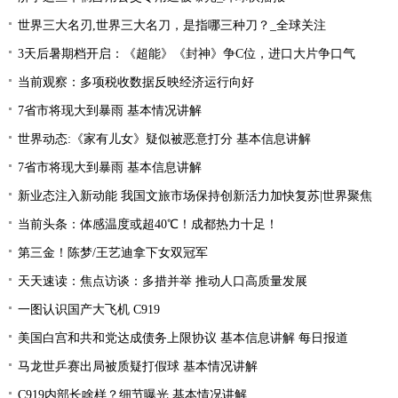
世界三大名刃,世界三大名刀，是指哪三种刀？_全球关注
3天后暑期档开启：《超能》《封神》争C位，进口大片争口气
当前观察：多项税收数据反映经济运行向好
7省市将现大到暴雨 基本情况讲解
世界动态:《家有儿女》疑似被恶意打分 基本信息讲解
7省市将现大到暴雨 基本信息讲解
新业态注入新动能 我国文旅市场保持创新活力加快复苏|世界聚焦
当前头条：体感温度或超40℃！成都热力十足！
第三金！陈梦/王艺迪拿下女双冠军
天天速读：焦点访谈：多措并举 推动人口高质量发展
一图认识国产大飞机 C919
美国白宫和共和党达成债务上限协议 基本信息讲解 每日报道
马龙世乒赛出局被质疑打假球 基本情况讲解
C919内部长啥样？细节曝光 基本情况讲解