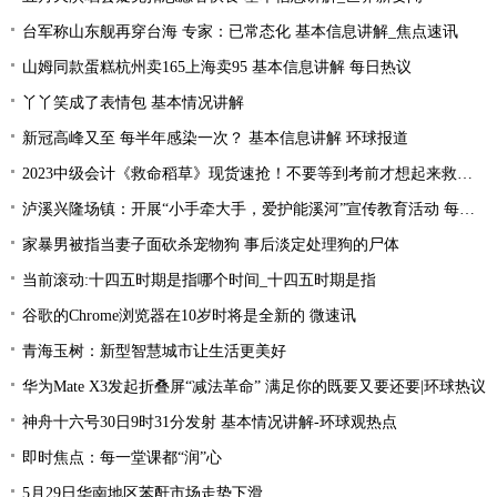
台军称山东舰再穿台海 专家：已常态化 基本信息讲解_焦点速讯
山姆同款蛋糕杭州卖165上海卖95 基本信息讲解 每日热议
丫丫笑成了表情包 基本情况讲解
新冠高峰又至 每半年感染一次？ 基本信息讲解 环球报道
2023中级会计《救命稻草》现货速抢！不要等到考前才想起来救命稻草！
泸溪兴隆场镇：开展“小手牵大手，爱护能溪河”宣传教育活动 每日速读
家暴男被指当妻子面砍杀宠物狗 事后淡定处理狗的尸体
当前滚动:十四五时期是指哪个时间_十四五时期是指
谷歌的Chrome浏览器在10岁时将是全新的 微速讯
青海玉树：新型智慧城市让生活更美好
华为Mate X3发起折叠屏“减法革命” 满足你的既要又要还要|环球热议
神舟十六号30日9时31分发射 基本情况讲解-环球观热点
即时焦点：每一堂课都“润”心
5月29日华南地区苯酐市场走势下滑