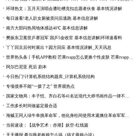
环球热文：五月天演唱会遭吐槽克扣志愿者伙食 基本情况讲解
每日速看!老人趴女厕被质问后逃跑 基本信息讲解
南方大部闷热局地体感达40℃ 基本信息讲解
樊振东卫冕世乒赛冠军 国乒5金收官 基本信息讲解|环球速看料
丫丫回京后何时展出？园方回应 基本情况讲解_天天讯息
世界热头条丨手机APP教程:芒果tvapp怎么更换个性皮肤 芒果tvapp更换个性皮肤的方法
阿尔巴尼亚 死后 剧本
今日热门!计算机系统结构题库_计算机系统结构
专项债券不能“一拨了之” 世界观热点
国家文物局：丰子恺、齐白石等41名近现代大师书画作品一律不准出境
工伤多长时间做鉴定最合适
海贼王同人绿牛单挑革命军，他化身柱间使用木遁擒住革命军军长！
当前速读：【战争艺术：赤潮】妖空-红线篇
天天播报:希尔薇老板娘怎么搞（搞丈毋娘小说）