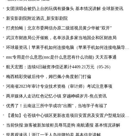
女团演唱会被扔上台的玩偶有摄像头 基本情况讲解 全球新资讯
新安影剧院附近酒店_新安影剧院
打虎拍蝇｜北京市委网信办原二级巡视员黄少华被“双开”
武汉市财政局公开催账，名单涉及多家当地国企和区财政局
环球最资讯丨苹果手机如何连接电脑（苹果手机如何连接电脑导出照片）
mtc专用是什么意思(mtc是什么意思有什么功能) 天天百事通
航天宏图：连续6日融资净偿还累计4409.21万元（05-26）
梅西精彩突破后传中，姆巴佩小角度射门打偏
河南省2023年审计专业技术资格（审计师）考试注意事项
两岸媒体人走访红色记忆小镇 穿越峥嵘岁月-焦点资讯
优秀了！云南这三所中学成功“出圈”，当地学子有福了
【通知】仑苍镇中心镇区更新改造项目安置房及安置户型规划设计征求意见... 天天快资讯
当前快报:旅客被新加坡柜员辱骂是狗 南航通报 基本情况讲解
世界观速讯丨浙江一无人岛挂牌拍卖 基本信息讲解