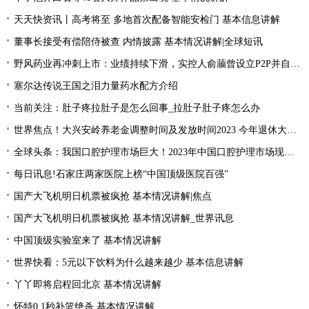
天天快资讯丨高考将至 多地首次配备智能安检门 基本信息讲解
董事长接受有偿陪侍被查 内情披露 基本情况讲解|全球短讯
野风药业再冲刺上市：业绩持续下滑，实控人俞蘠曾设立P2P并自融 天天观察
塞尔达传说王国之泪力量药水配方介绍
当前关注：肚子疼拉肚子是怎么回事_拉肚子肚子疼怎么办
世界焦点！大兴安岭养老金调整时间及发放时间2023 今年退休大概会涨的的？
全球头条：我国口腔护理市场巨大！2023年中国口腔护理市场现状分析
每日讯息!石家庄两家医院上榜“中国顶级医院百强”
国产大飞机明日机票被疯抢 基本情况讲解|焦点
国产大飞机明日机票被疯抢 基本情况讲解_世界讯息
中国顶级实验室来了 基本情况讲解
世界快看：5元以下饮料为什么越来越少 基本信息讲解
丫丫即将启程回北京 基本情况讲解
怀特0.1秒补篮绝杀 基本情况讲解