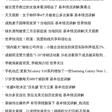
被任贤齐救过的女孩来看演唱会了 基本情况讲解|聚看点
天天观察：女子称怀孕4个月被老公多次家暴 基本情况讲解
成熟麦子因降雨发芽？当地回应 基本情况讲解 世界快报
镇长酒驾被查三月后获提拔 当地回应 基本情况讲解|天天观察
世界快消息！郎溪：筑爱助残共享和谐社会
“国内最大”催收公司停业；小微企业创业担保贷实际利率低至2%左右；趣店、爱财注销小贷牌照丨21消费金融参考-当前看点
成都双流警方通告“5.10”传销活动案 26名涉案骨干成员被采取刑事强制措施 环球热文
李晓旭家庭背景_李晓旭介绍 世界关注
手机动态:更新为Galaxy S10系列增加了一些Samsung Galaxy Note 10功能|环球消息
57岁景海鹏每天600个俯卧撑 基本信息讲解
“名媛K歌沐足”没名媛 官方立案 基本信息讲解
埃尔多安连任 里拉兑美元创历史新低 基本情况讲解
基辅传出爆炸声 有导弹残骸落下 基本情况讲解_热消息
错题全掌握，让成绩快速提分！喵喵机N1打印机不简单