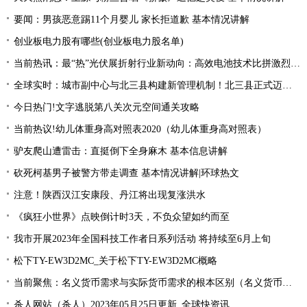
要闻：男孩恶意踢11个月婴儿 家长拒道歉 基本情况讲解
创业板电力股有哪些(创业板电力股名单)
当前热讯：最“热”光伏展折射行业新动向：高效电池技术比拼激烈 光伏厂商掘金第二赛道
全球实时：城市副中心与北三县构建新管理机制！北三县正式迈入“北京管理”时代！
今日热门!文字逃脱第八关次元空间通关攻略
当前热议!幼儿体重身高对照表2020（幼儿体重身高对照表）
驴友爬山遭雷击：直挺倒下全身麻木 基本信息讲解
砍死柯基男子被警方带走调查 基本情况讲解|环球热文
注意！陕西汉江安康段、丹江将出现复涨洪水
《疯狂小世界》点映倒计时3天，不负众望如约而至
我市开展2023年全国科技工作者日系列活动 将持续至6月上旬
松下TY-EW3D2MC_关于松下TY-EW3D2MC概略
当前聚焦：名义货币需求与实际货币需求的根本区别（名义货币需求与实际货币需求）
杀人网站（杀人）2023年05月25日更新_全球快资讯