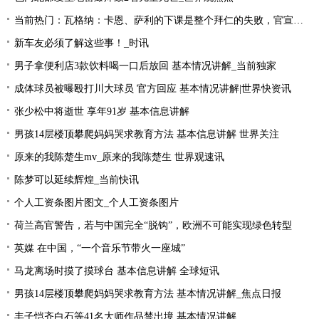
当前热门：瓦格纳：卡恩、萨利的下课是整个拜仁的失败，官宣的时机让我无言
新车友必须了解这些事！_时讯
男子拿便利店3款饮料喝一口后放回 基本情况讲解_当前独家
成体球员被曝殴打川大球员 官方回应 基本情况讲解|世界快资讯
张少松中将逝世 享年91岁 基本信息讲解
男孩14层楼顶攀爬妈妈哭求教育方法 基本信息讲解 世界关注
原来的我陈楚生mv_原来的我陈楚生 世界观速讯
陈梦可以延续辉煌_当前快讯
个人工资条图片图文_个人工资条图片
荷兰高官警告，若与中国完全“脱钩”，欧洲不可能实现绿色转型
英媒 在中国，“一个音乐节带火一座城”
马龙离场时摸了摸球台 基本信息讲解 全球短讯
男孩14层楼顶攀爬妈妈哭求教育方法 基本情况讲解_焦点日报
丰子恺齐白石等41名大师作品禁出境 基本情况讲解