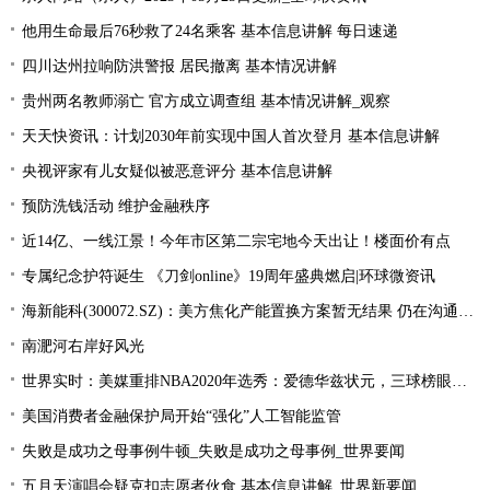
他用生命最后76秒救了24名乘客 基本信息讲解 每日速递
四川达州拉响防洪警报 居民撤离 基本情况讲解
贵州两名教师溺亡 官方成立调查组 基本情况讲解_观察
天天快资讯：计划2030年前实现中国人首次登月 基本信息讲解
央视评家有儿女疑似被恶意评分 基本信息讲解
预防洗钱活动 维护金融秩序
近14亿、一线江景！今年市区第二宗宅地今天出让！楼面价有点
专属纪念护符诞生 《刀剑online》19周年盛典燃启|环球微资讯
海新能科(300072.SZ)：美方焦化产能置换方案暂无结果 仍在沟通过程中|环球观点
南淝河右岸好风光
世界实时：美媒重排NBA2020年选秀：爱德华兹状元，三球榜眼，哈里伯顿探花
美国消费者金融保护局开始“强化”人工智能监管
失败是成功之母事例牛顿_失败是成功之母事例_世界要闻
五月天演唱会疑克扣志愿者伙食 基本信息讲解_世界新要闻