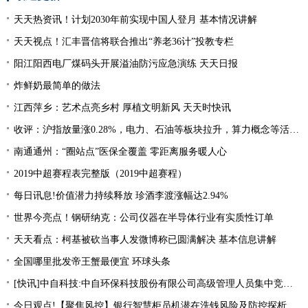
天天热资讯！计划2030年前实现中国人登月 基本情况讲解
天天视点！汇丰晋信将联合推出“养老36计”投教专栏
阳江阳西电厂煤码头开展溢油防污应急演练 天天日报
炸鲜奶最简单的做法
江西萍乡：艺术点亮乡村 厚植文明新风 天天时快讯
收评：沪指放量涨0.28%，电力、石油等板块拉升，算力概念等活跃 每日关注
南通通州：“圈站点”医保全覆盖 零距离服务暖人心
2019中超赛程表完整版（2019中超赛程）
每日讯息!价值潜力持续释放 珍酒李渡涨幅达2.94%
世界今亮点！钢研纳克：公司仪器在半导体行业有实质性订单
天天看点：柯基被砍当事人发微博称已圆满解决 基本信息讲解
全国哪里批发帝王蟹最便宜 环球头条
[快讯]中自科技:中自环保科技股份有限公司高级管理人员集中竞价减持股份进展|观焦点
今日观点!【聚焦风控】银行智慧柜员机潜在洗钱风险及防控探析