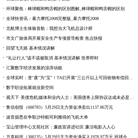
环球聚焦：棒球帽和鸭舌帽的区别图解_棒球帽和鸭舌帽的区别
全球快资讯：暴力摩托2008完整版_暴力摩托2008
北航博士生体验首航：我想当大飞机总设计师
市文广旅体局开展安全生产专项督导检查 焦点快报
回望飞天路 基本情况讲解
“礼让行人”该不该被取消 基本情况讲解 世界即时
汇聚数字经济发展的澎湃动能
全球实时：变“废”为“宝”！TA们开展“三公斤以上可回收物有偿回收”宣传活动
数字职业拓展就业新空间
观天下·美债危机|媒体和业内人士：美国债务上限协议达成未必是“好消息”
鲁信创投（600783）5月29日主力资金净卖出1137.86万元
波音据悉在争取沙特航司利雅得的飞机大单
宝山管理中心文苑社区：廉政宣讲进社区 廉洁电影入人心
方直科技（300235）5月29日主力资金净买入1978.97万元 环球今亮点