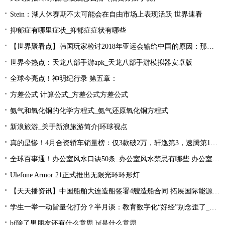
Stein：湖人休赛期不太可能会在自由市场上表现活跃 世界速看
抑郁症有哪里症状_抑郁症症状有哪些
【世界聚看点】韩国玩家检讨2018年亚运会输给中国的原因：那一年是Uzi的时代！
世界今热点：天龙八部手游apk_天龙八部手游模拟器安卓版
全球今亮点！神明纪行录 第五章：
方差公式 计算公式_方差公式方差公式
氨气和氧化铜的化学方程式_氨气还原氧化铜方程式
新浪旅游_关于新浪旅游简介|环球视点
真的是惨！4月合资轿车销量榜：仅3款破2万，轩逸第3，速腾第16！
全球百事通！办公室风水口诀50条_办公室风水禁忌有哪些 办公室风水禁忌大全
Ulefone Armor 21正式推出无限光环环形灯
【天天播资讯】中国船舶大连造船签署4艘造船合同 拓展国际能源运输领域合作
学生一举一动皆量化打分？半月谈：教育数字化“好经”别念歪了_环球今亮点
bf除了男朋友还有什么意思 bf是什么意思