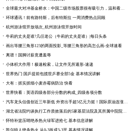
全球最大对冲基金桥水：中国二级市场股票很有吸引力，温和看多中国资产|全球简讯
环球通讯！前有路特斯，后有特斯拉 一周消费热点回顾
杭州游泳馆开放场次_杭州游泳馆开放时间
牛莉的丈夫是谁?几仼老公（牛莉的丈夫是谁）|每日头条
画出等腰三角形123的两面投影_等腰三角形的高怎么画-全球速看
离谱！国脚讨薪竟遭羞辱
小体积大作用！极速检索，让文件无所遁形-速递
世界热门:国乒提前包揽世乒赛全部5金 基本情况讲解
大有：抓实抓细小麦赤霉病防治 快看
世界快看：英语四级各部分分数的构成_四级各项分数
汽车龙头估值创近三年新低 外资出手超5亿元力挺！国际原油连涨两周 “聪明资金”加仓能源行业
湖北省法院约谈执行工作质效落后的5家基层法院及其所属中院院长|当前焦点
怀特补篮压哨绝杀热火绿军进抢七 基本信息讲解
凯尔特人绝杀热火 从0-3扳成3-3平 基本情况讲解