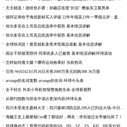
天天精选！德班世乒赛：孙颖莎首度“封后” 樊振东卫冕男单
德邦证券给予海优新材买入评级 22年年报及23年一季报点评：盈利能力触底回升 持续加大新产品研发
埃尔多安在土耳其总统选举中获胜 基本情况讲解
埃尔多安在土耳其总统选举中获胜 基本信息讲解
全球快消息！黄奕就私拿美术馆展品道歉 基本信息讲解
国企干部接受陪侍 同系统多人已被查 基本情况讲解|环球滚动
怎样如何瘦大腿？哪些运动效果好 当前热讯
贝壳-W(02423)5月26日斥资2000万美元回购388.36万股
arrange的名词复数 arrange的名词-环球今头条
女子轻生 外卖小哥机智报警挽救生命 全球新视野
从期刊指数与排名中读出更深内容|环球头条
四川木里发生森林火灾：四川森林消防总队200人已到达火场-今日关注
海贼王史上最硬核Cos看了都说好，网友：求你放过女帝被玩坏了！
环球微动态丨股票代码前面的SH、HS、SZ、ZS、KH、HK等分别是什么意思？