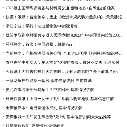
2023佛山国际陶瓷装备与材料展交通指南(地铁+自驾)|当前独家
快讯！俄媒：普京签令，废止《欧洲常规武装力量条约》 天天播报
浙江宁波：举行非法出版物集中销毁活动
我盟争取到乡村振兴专项人居环境整治2023年中央预算内投资2000万元
环球热文：首次！中国银联，超越Visa→
当前热文：广州醒酒器清关公司_全套进口代理【报关报检知识整理】
衣品差的中年女人，夏天常穿“这4件”衣服，最好不要买 全球实时
今日讯！为何古代被判灭九族时，没有人敢逃跑？是不敢逃？还是不能逃
一条龙鱼居然能换一套房 基本信息讲解-当前快讯
要允许俄占据部分乌领土？中方回应 基本情况讲解
环球快资讯丨上海一女子手扎针举着吊瓶乘地铁 基本信息讲解
重庆被洪水冲走男童遗体找到 基本情况讲解
安庆桐城一工厂发生事故致3死1伤 基本信息讲解|天天热推荐
双星情歌歌词_双星情歌|全球看点