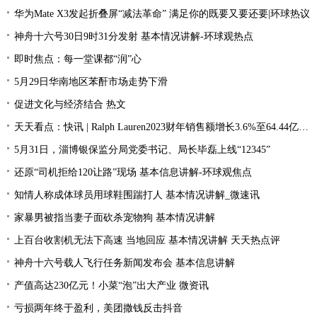
华为Mate X3发起折叠屏“减法革命” 满足你的既要又要还要|环球热议
神舟十六号30日9时31分发射 基本情况讲解-环球观热点
即时焦点：每一堂课都“润”心
5月29日华南地区苯酐市场走势下滑
促进文化与经济结合 热文
天天看点：快讯 | Ralph Lauren2023财年销售额增长3.6%至64.44亿美元
5月31日，淄博银保监分局党委书记、局长毕磊上线“12345”
还原“司机拒给120让路”现场 基本信息讲解-环球观焦点
知情人称成体球员用球鞋围踹打人 基本情况讲解_微速讯
家暴男被指当妻子面砍杀宠物狗 基本情况讲解
上百台收割机无法下高速 当地回应 基本情况讲解 天天热点评
神舟十六号载人飞行任务新闻发布会 基本信息讲解
产值高达230亿元！小菜“泡”出大产业 微资讯
亏损两年终于盈利，美团撒钱反击抖音