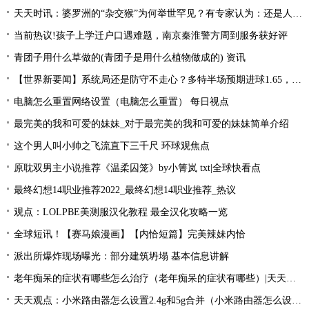
天天时讯：婆罗洲的“杂交猴”为何举世罕见？有专家认为：还是人类造的孽
当前热议!孩子上学迁户口遇难题，南京秦淮警方周到服务获好评
青团子用什么草做的(青团子是用什么植物做成的) 资讯
【世界新要闻】系统局还是防守不走心？多特半场预期进球1.65，大幅领先对手
电脑怎么重置网络设置（电脑怎么重置） 每日视点
最完美的我和可爱的妹妹_对于最完美的我和可爱的妹妹简单介绍
这个男人叫小帅之飞流直下三千尺 环球观焦点
原耽双男主小说推荐《温柔囚笼》by小箐岚 txt|全球快看点
最终幻想14职业推荐2022_最终幻想14职业推荐_热议
观点：LOLPBE美测服汉化教程 最全汉化攻略一览
全球短讯！【赛马娘漫画】【内恰短篇】完美辣妹内恰
派出所爆炸现场曝光：部分建筑坍塌 基本信息讲解
老年痴呆的症状有哪些怎么治疗（老年痴呆的症状有哪些）|天天要闻
天天观点：小米路由器怎么设置2.4g和5g合并（小米路由器怎么设置）