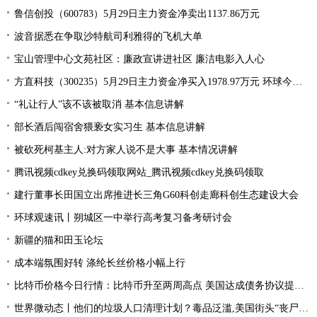
鲁信创投（600783）5月29日主力资金净卖出1137.86万元
波音据悉在争取沙特航司利雅得的飞机大单
宝山管理中心文苑社区：廉政宣讲进社区 廉洁电影入人心
方直科技（300235）5月29日主力资金净买入1978.97万元 环球今亮点
“礼让行人”该不该被取消 基本信息讲解
部长酒后闯宿舍猥亵女实习生 基本信息讲解
被砍死柯基主人:对方家人说不是大事 基本情况讲解
腾讯视频cdkey兑换码领取网站_腾讯视频cdkey兑换码领取
建行董事长田国立出席推进长三角G60科创走廊科创生态建设大会
环球观速讯丨朔城区一中举行高考复习备考研讨会
新疆的猫和田玉论坛
成本端氛围好转 涤纶长丝价格小幅上行
比特币价格今日行情：比特币升至两周高点 美国达成债务协议提振风险偏好
世界微动态丨他们的垃圾人口清理计划？毒品泛滥,美国街头“丧尸”遍地 白宫:新兴威胁