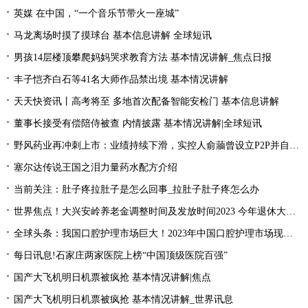
英媒 在中国，“一个音乐节带火一座城”
马龙离场时摸了摸球台 基本信息讲解 全球短讯
男孩14层楼顶攀爬妈妈哭求教育方法 基本情况讲解_焦点日报
丰子恺齐白石等41名大师作品禁出境 基本情况讲解
天天快资讯丨高考将至 多地首次配备智能安检门 基本信息讲解
董事长接受有偿陪侍被查 内情披露 基本情况讲解|全球短讯
野风药业再冲刺上市：业绩持续下滑，实控人俞蘠曾设立P2P并自融 天天观察
塞尔达传说王国之泪力量药水配方介绍
当前关注：肚子疼拉肚子是怎么回事_拉肚子肚子疼怎么办
世界焦点！大兴安岭养老金调整时间及发放时间2023 今年退休大概会涨的的？
全球头条：我国口腔护理市场巨大！2023年中国口腔护理市场现状分析
每日讯息!石家庄两家医院上榜“中国顶级医院百强”
国产大飞机明日机票被疯抢 基本情况讲解|焦点
国产大飞机明日机票被疯抢 基本情况讲解_世界讯息