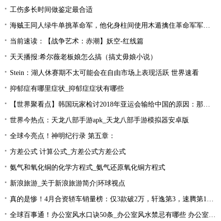
工伤多长时间做鉴定最合适
海贼王同人绿牛单挑革命军，他化身柱间使用木遁擒住革命军军长！
当前速读：【战争艺术：赤潮】妖空-红线篇
天天播报:希尔薇老板娘怎么搞（搞丈毋娘小说）
Stein：湖人休赛期不太可能会在自由市场上表现活跃 世界速看
抑郁症有哪里症状_抑郁症症状有哪些
【世界聚看点】韩国玩家检讨2018年亚运会输给中国的原因：那一年是Uzi的时代！
世界今热点：天龙八部手游apk_天龙八部手游模拟器安卓版
全球今亮点！神明纪行录 第五章：
方差公式 计算公式_方差公式方差公式
氨气和氧化铜的化学方程式_氨气还原氧化铜方程式
新浪旅游_关于新浪旅游简介|环球视点
真的是惨！4月合资轿车销量榜：仅3款破2万，轩逸第3，速腾第16！
全球百事通！办公室风水口诀50条_办公室风水禁忌有哪些 办公室风水禁忌大全