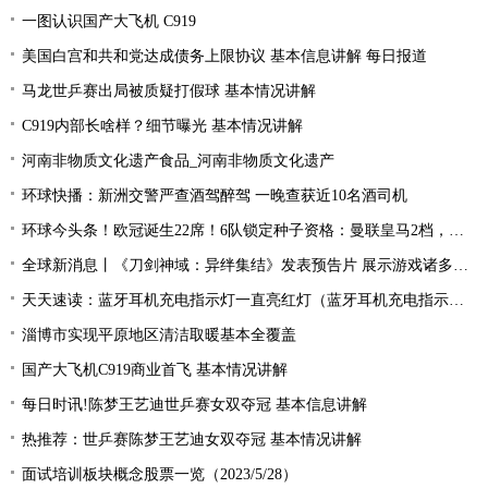
一图认识国产大飞机 C919
美国白宫和共和党达成债务上限协议 基本信息讲解 每日报道
马龙世乒赛出局被质疑打假球 基本情况讲解
C919内部长啥样？细节曝光 基本情况讲解
河南非物质文化遗产食品_河南非物质文化遗产
环球快播：新洲交警严查酒驾醉驾 一晚查获近10名酒司机
环球今头条！欧冠诞生22席！6队锁定种子资格：曼联皇马2档，酝酿死亡之组
全球新消息丨《刀剑神域：异绊集结》发表预告片 展示游戏诸多玩法
天天速读：蓝牙耳机充电指示灯一直亮红灯（蓝牙耳机充电指示灯）
淄博市实现平原地区清洁取暖基本全覆盖
国产大飞机C919商业首飞 基本情况讲解
每日时讯!陈梦王艺迪世乒赛女双夺冠 基本信息讲解
热推荐：世乒赛陈梦王艺迪女双夺冠 基本情况讲解
面试培训板块概念股票一览（2023/5/28）