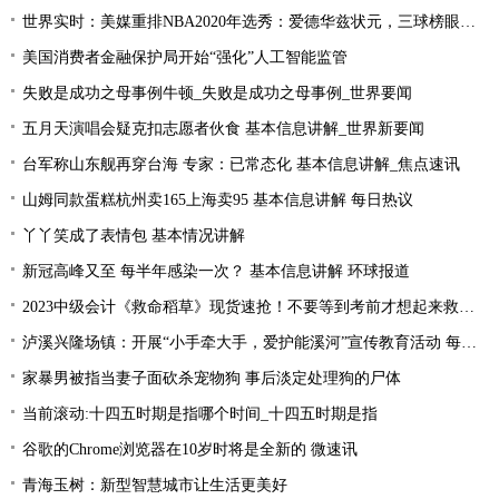
世界实时：美媒重排NBA2020年选秀：爱德华兹状元，三球榜眼，哈里伯顿探花
美国消费者金融保护局开始“强化”人工智能监管
失败是成功之母事例牛顿_失败是成功之母事例_世界要闻
五月天演唱会疑克扣志愿者伙食 基本信息讲解_世界新要闻
台军称山东舰再穿台海 专家：已常态化 基本信息讲解_焦点速讯
山姆同款蛋糕杭州卖165上海卖95 基本信息讲解 每日热议
丫丫笑成了表情包 基本情况讲解
新冠高峰又至 每半年感染一次？ 基本信息讲解 环球报道
2023中级会计《救命稻草》现货速抢！不要等到考前才想起来救命稻草！
泸溪兴隆场镇：开展“小手牵大手，爱护能溪河”宣传教育活动 每日速读
家暴男被指当妻子面砍杀宠物狗 事后淡定处理狗的尸体
当前滚动:十四五时期是指哪个时间_十四五时期是指
谷歌的Chrome浏览器在10岁时将是全新的 微速讯
青海玉树：新型智慧城市让生活更美好