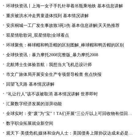
环球快资讯丨上海一女子手扎针举着吊瓶乘地铁 基本信息讲解
重庆被洪水冲走男童遗体找到 基本情况讲解
安庆桐城一工厂发生事故致3死1伤 基本信息讲解|天天热推荐
双星情歌歌词_双星情歌|全球看点
环球聚焦：棒球帽和鸭舌帽的区别图解_棒球帽和鸭舌帽的区别
全球快资讯：暴力摩托2008完整版_暴力摩托2008
北航博士生体验首航：我想当大飞机总设计师
市文广旅体局开展安全生产专项督导检查 焦点快报
回望飞天路 基本情况讲解
“礼让行人”该不该被取消 基本情况讲解 世界即时
汇聚数字经济发展的澎湃动能
全球实时：变“废”为“宝”！TA们开展“三公斤以上可回收物有偿回收”宣传活动
数字职业拓展就业新空间
观天下·美债危机|媒体和业内人士：美国债务上限协议达成未必是“好消息”