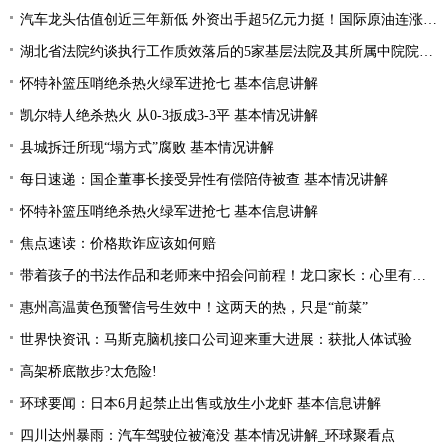
汽车龙头估值创近三年新低 外资出手超5亿元力挺！国际原油连涨两周 “聪明资金”加仓能源行业
湖北省法院约谈执行工作质效落后的5家基层法院及其所属中院院长|当前焦点
怀特补篮压哨绝杀热火绿军进抢七 基本信息讲解
凯尔特人绝杀热火 从0-3扳成3-3平 基本情况讲解
县城拆迁所现“塌方式”腐败 基本情况讲解
每日速递：国企董事长接受异性有偿陪侍被查 基本情况讲解
怀特补篮压哨绝杀热火绿军进抢七 基本信息讲解
焦点速读：价格欺诈应该如何赔
带着孩子的书法作品和老师来中招会问前程！龙口家长：心里有底了
惠州高温黄色预警信号生效中！这两天的热，只是“前菜”
世界快资讯：马斯克脑机接口公司迎来重大进展：获批人体试验
高架桥底散步?太危险!
环球要闻：日本6月起禁止出售或放生小龙虾 基本信息讲解
四川达州暴雨：汽车驾驶位被淹没 基本情况讲解_环球聚看点