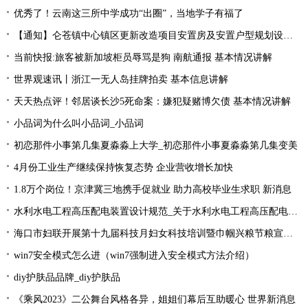
优秀了！云南这三所中学成功“出圈”，当地学子有福了
【通知】仑苍镇中心镇区更新改造项目安置房及安置户型规划设计征求意见... 天天快资讯
当前快报:旅客被新加坡柜员辱骂是狗 南航通报 基本情况讲解
世界观速讯丨浙江一无人岛挂牌拍卖 基本信息讲解
天天热点评！邻居谈长沙5死命案：嫌犯疑赌博欠债 基本情况讲解
小品词为什么叫小品词_小品词
初恋那件小事第几集夏淼淼上大学_初恋那件小事夏淼淼第几集变美
4月份工业生产继续保持恢复态势 企业营收增长加快
1.8万个岗位！京津冀三地携手促就业 助力高校毕业生求职 新消息
水利水电工程高压配电装置设计规范_关于水利水电工程高压配电装置设计规范简述-今头条
海口市妇联开展第十九届科技月妇女科技培训暨巾帼兴粮节粮宣传活动
win7安全模式怎么进（win7强制进入安全模式方法介绍）
diy护肤品品牌_diy护肤品
《乘风2023》二公舞台风格各异，姐姐们幕后互助暖心 世界新消息