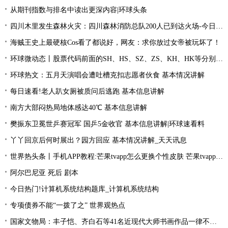
从期刊指数与排名中读出更深内容|环球头条
四川木里发生森林火灾：四川森林消防总队200人已到达火场-今日关注
海贼王史上最硬核Cos看了都说好，网友：求你放过女帝被玩坏了！
环球微动态丨股票代码前面的SH、HS、SZ、ZS、KH、HK等分别是什么意思？
环球热文：五月天演唱会遭吐槽克扣志愿者伙食 基本情况讲解
每日速看!老人趴女厕被质问后逃跑 基本信息讲解
南方大部闷热局地体感达40℃ 基本信息讲解
樊振东卫冕世乒赛冠军 国乒5金收官 基本信息讲解|环球速看料
丫丫回京后何时展出？园方回应 基本情况讲解_天天讯息
世界热头条丨手机APP教程:芒果tvapp怎么更换个性皮肤 芒果tvapp更换个性皮肤的方法
阿尔巴尼亚 死后 剧本
今日热门!计算机系统结构题库_计算机系统结构
专项债券不能“一拨了之” 世界观热点
国家文物局：丰子恺、齐白石等41名近现代大师书画作品一律不准出境