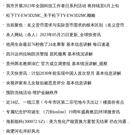
我市开展2023年全国科技工作者日系列活动 将持续至6月上旬
松下TY-EW3D2MC_关于松下TY-EW3D2MC概略
当前聚焦：名义货币需求与实际货币需求的根本区别（名义货币需求与实际货币需求）
杀人网站（杀人）2023年05月25日更新_全球快资讯
他用生命最后76秒救了24名乘客 基本信息讲解 每日速递
四川达州拉响防洪警报 居民撤离 基本情况讲解
贵州两名教师溺亡 官方成立调查组 基本情况讲解_观察
天天快资讯：计划2030年前实现中国人首次登月 基本信息讲解
央视评家有儿女疑似被恶意评分 基本信息讲解
预防洗钱活动 维护金融秩序
近14亿、一线江景！今年市区第二宗宅地今天出让！楼面价有点
专属纪念护符诞生 《刀剑online》19周年盛典燃启|环球微资讯
海新能科(300072.SZ)：美方焦化产能置换方案暂无结果 仍在沟通过程中|环球观点
南淝河右岸好风光