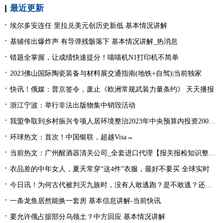
最近更新
埃尔多安连任 里拉兑美元创历史新低 基本情况讲解
基辅传出爆炸声 有导弹残骸落下 基本情况讲解_热消息
错题全掌握，让成绩快速提分！喵喵机N1打印机不简单
2023佛山国际陶瓷装备与材料展交通指南(地铁+自驾)|当前独家
快讯！俄媒：普京签令，废止《欧洲常规武装力量条约》 天天播报
浙江宁波：举行非法出版物集中销毁活动
我盟争取到乡村振兴专项人居环境整治2023年中央预算内投资2000万元
环球热文：首次！中国银联，超越Visa→
当前热文：广州醒酒器清关公司_全套进口代理【报关报检知识整理】
衣品差的中年女人，夏天常穿“这4件”衣服，最好不要买 全球实时
今日讯！为何古代被判灭九族时，没有人敢逃跑？是不敢逃？还是不能逃
一条龙鱼居然能换一套房 基本信息讲解-当前快讯
要允许俄占据部分乌领土？中方回应 基本情况讲解