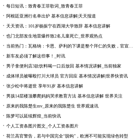
每日短讯：致青春王菲歌词_致青春王菲
阿根廷亚洲行名单出炉 基本信息讲解|天天报道
天天资讯：101岁杨振宁在西湖大学致辞 基本信息讲解
也门北部发生地雷爆炸致2名儿童死亡_世界观热点
当前热门：瓦格纳：卡恩、萨利的下课是整个拜仁的失败，官宣的时机让我无言
新车友必须了解这些事！_时讯
男子拿便利店3款饮料喝一口后放回 基本情况讲解_当前独家
成体球员被曝殴打川大球员 官方回应 基本情况讲解|世界快资讯
张少松中将逝世 享年91岁 基本信息讲解
男孩14层楼顶攀爬妈妈哭求教育方法 基本信息讲解 世界关注
原来的我陈楚生mv_原来的我陈楚生 世界观速讯
陈梦可以延续辉煌_当前快讯
个人工资条图片图文_个人工资条图片
荷兰高官警告，若与中国完全“脱钩”，欧洲不可能实现绿色转型