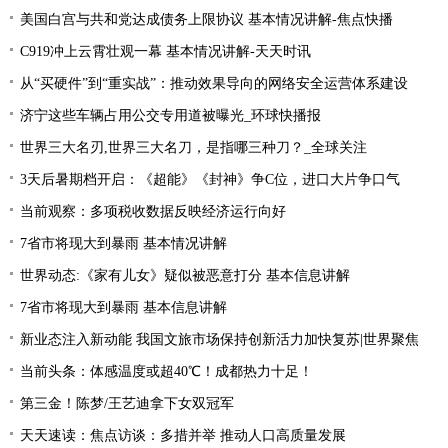
美国白宫与共和党达成债务上限协议 基本情况讲解-焦点快播
C919冲上云霄壮观一幕 基本情况讲解-天天时讯
从“买硬件”到“重实战”：推动效果导向的网络安全运营体系建设
济宁这些车辆占用公交专用道被曝光_环球快播报
世界三大名刃,世界三大名刀，是指哪三种刀？_全球关注
3天后暑期档开启：《超能》《封神》争C位，进口大片争口气
当前观察：多项税收数据反映经济运行向好
7省市将现大到暴雨 基本情况讲解
世界动态:《家有儿女》疑似被恶意打分 基本信息讲解
7省市将现大到暴雨 基本信息讲解
新业态注入新动能 我国文旅市场保持创新活力加快复苏|世界聚焦
当前头条：体感温度或超40℃！成都热力十足！
第三金！陈梦/王艺迪拿下女双冠军
天天速读：焦点访谈：多措并举 推动人口高质量发展