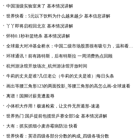
中国顶级实验室来了 基本情况讲解
世界快看：5元以下饮料为什么越来越少 基本信息讲解
丫丫即将启程回北京 基本情况讲解
怀特0.1秒补篮绝杀 基本情况讲解
全球最大对冲基金桥水：中国二级市场股票很有吸引力，温和看多中国资产|全球简讯
环球通讯！前有路特斯，后有特斯拉 一周消费热点回顾
杭州游泳馆开放场次_杭州游泳馆开放时间
牛莉的丈夫是谁?几仼老公（牛莉的丈夫是谁）|每日头条
画出等腰三角形123的两面投影_等腰三角形的高怎么画-全球速看
离谱！国脚讨薪竟遭羞辱
小体积大作用！极速检索，让文件无所遁形-速递
世界热门:国乒提前包揽世乒赛全部5金 基本情况讲解
大有：抓实抓细小麦赤霉病防治 快看
世界快看：英语四级各部分分数的构成_四级各项分数