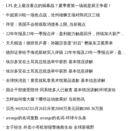
LPL史上最没看点的揭幕战？夏季赛第一场就是厨王争霸！
中超第10轮一场焦点战，沧州雄狮主场对阵武汉三镇
拜登：美国不会彻底取消债务上限_当前视点
22年年报及23年一季报点评：盈利能力触底回升，持续加大新产品研发
天天精选！德班世乒赛：孙颖莎首度“封后” 樊振东卫冕男单
德邦证券给予海优新材买入评级 22年年报及23年一季报点评：盈利能力触底回升 持续加大新产品研发
埃尔多安在土耳其总统选举中获胜 基本情况讲解
埃尔多安在土耳其总统选举中获胜 基本信息讲解
全球快消息！黄奕就私拿美术馆展品道歉 基本信息讲解
国企干部接受陪侍 同系统多人已被查 基本情况讲解|环球滚动
怎样如何瘦大腿？哪些运动效果好 当前热讯
贝壳-W(02423)5月26日斥资2000万美元回购388.36万股
arrange的名词复数 arrange的名词-环球今头条
女子轻生 外卖小哥机智报警挽救生命 全球新视野