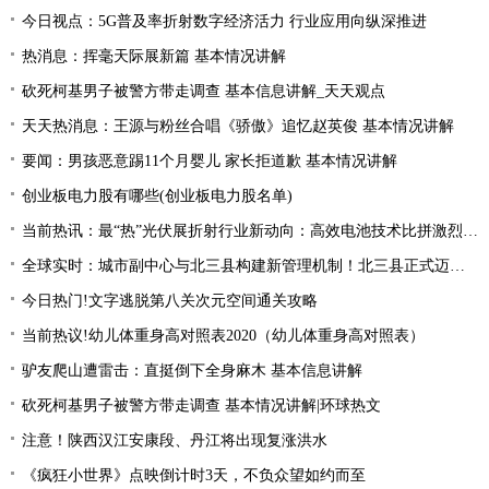
今日视点：5G普及率折射数字经济活力 行业应用向纵深推进
热消息：挥毫天际展新篇 基本情况讲解
砍死柯基男子被警方带走调查 基本信息讲解_天天观点
天天热消息：王源与粉丝合唱《骄傲》追忆赵英俊 基本情况讲解
要闻：男孩恶意踢11个月婴儿 家长拒道歉 基本情况讲解
创业板电力股有哪些(创业板电力股名单)
当前热讯：最“热”光伏展折射行业新动向：高效电池技术比拼激烈 光伏厂商掘金第二赛道
全球实时：城市副中心与北三县构建新管理机制！北三县正式迈入“北京管理”时代！
今日热门!文字逃脱第八关次元空间通关攻略
当前热议!幼儿体重身高对照表2020（幼儿体重身高对照表）
驴友爬山遭雷击：直挺倒下全身麻木 基本信息讲解
砍死柯基男子被警方带走调查 基本情况讲解|环球热文
注意！陕西汉江安康段、丹江将出现复涨洪水
《疯狂小世界》点映倒计时3天，不负众望如约而至