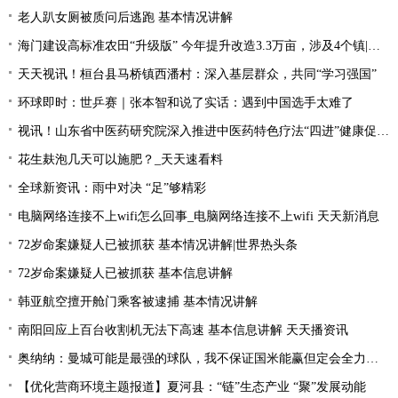
老人趴女厕被质问后逃跑 基本情况讲解
海门建设高标准农田“升级版” 今年提升改造3.3万亩，涉及4个镇|每日速读
天天视讯！桓台县马桥镇西潘村：深入基层群众，共同“学习强国”
环球即时：世乒赛｜张本智和说了实话：遇到中国选手太难了
视讯！山东省中医药研究院深入推进中医药特色疗法“四进”健康促进行动
花生麸泡几天可以施肥？_天天速看料
全球新资讯：雨中对决 “足”够精彩
电脑网络连接不上wifi怎么回事_电脑网络连接不上wifi 天天新消息
72岁命案嫌疑人已被抓获 基本情况讲解|世界热头条
72岁命案嫌疑人已被抓获 基本信息讲解
韩亚航空擅开舱门乘客被逮捕 基本情况讲解
南阳回应上百台收割机无法下高速 基本信息讲解 天天播资讯
奥纳纳：曼城可能是最强的球队，我不保证国米能赢但定会全力以赴|环球最新
【优化营商环境主题报道】夏河县：“链”生态产业 “聚”发展动能