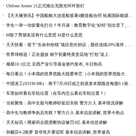
Ulefone Armor 21正式推出无限光环环形灯
【天天播资讯】中国船舶大连造船签署4艘造船合同 拓展国际能源运输领域合作
学生一举一动皆量化打分？半月谈：教育数字化“好经”别念歪了_环球今亮点
bf除了男朋友还有什么意思 bf是什么意思
天天快看：签下“生命补给线”项目意向协议，股价连续20%涨停，这家公司获机构扎堆关注
世界球精选！正在盛放 南宁初夏绝美赏花地“打包”送上
规模10.1亿元 京西产业引导基金签约发布_今日热讯
每日看点！小本我的世界危险大陆爱奇艺（小本我的世界危险大陆）
中国龙工(03339.HK)：将于7月28日或之前派发末期股息每股0.1港元-世界微资讯
车里如何看右车轮位置（在车内怎么看右车轮位置？）
当前聚焦：高中生疑与教师吵架后失联 警方介入 基本情况讲解
高中生与教师争执后失联？警方介入 基本信息讲解_世界今热点
天天短讯！两家药企因垄断协议被罚3亿 基本信息讲解
孙颖莎4-2陈梦 首夺世乒赛冠军 基本信息讲解_世界速讯