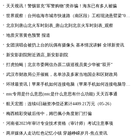
天天视讯！警惕冒充“军警购物”类诈骗！海东已有多人被骗
世界观察：台州临海市城市快速路（南区段）工程现浇悬臂梁“0号块”顺利浇筑
北京到唐山北火车时刻表_唐山北到北京火车时刻表_观察
地质灾害黄色预警 报道
女团演唱会被扔上台的玩偶有摄像头 基本情况讲解 全球新资讯
新安影剧院附近酒店_新安影剧院
打虎拍蝇｜北京市委网信办原二级巡视员黄少华被“双开”
武汉市财政局公开催账，名单涉及多家当地国企和区财政局
环球最资讯丨苹果手机如何连接电脑（苹果手机如何连接电脑导出照片）
mtc专用是什么意思(mtc是什么意思有什么功能) 天天百事通
航天宏图：连续6日融资净偿还累计4409.21万元（05-26）
梅西精彩突破后传中，姆巴佩小角度射门打偏
河南省2023年审计专业技术资格（审计师）考试注意事项
两岸媒体人走访红色记忆小镇 穿越峥嵘岁月-焦点资讯