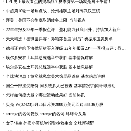
LPL史上最没看点的揭幕战？夏季赛第一场就是厨王争霸！
中超第10轮一场焦点战，沧州雄狮主场对阵武汉三镇
拜登：美国不会彻底取消债务上限_当前视点
22年年报及23年一季报点评：盈利能力触底回升，持续加大新产品研发
天天精选！德班世乒赛：孙颖莎首度“封后” 樊振东卫冕男单
德邦证券给予海优新材买入评级 22年年报及23年一季报点评：盈利能力触底回升 持续加大新产品研发
埃尔多安在土耳其总统选举中获胜 基本情况讲解
埃尔多安在土耳其总统选举中获胜 基本信息讲解
全球快消息！黄奕就私拿美术馆展品道歉 基本信息讲解
国企干部接受陪侍 同系统多人已被查 基本情况讲解|环球滚动
怎样如何瘦大腿？哪些运动效果好 当前热讯
贝壳-W(02423)5月26日斥资2000万美元回购388.36万股
arrange的名词复数 arrange的名词-环球今头条
女子轻生 外卖小哥机智报警挽救生命 全球新视野