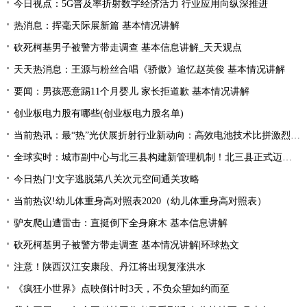
今日视点：5G普及率折射数字经济活力 行业应用向纵深推进
热消息：挥毫天际展新篇 基本情况讲解
砍死柯基男子被警方带走调查 基本信息讲解_天天观点
天天热消息：王源与粉丝合唱《骄傲》追忆赵英俊 基本情况讲解
要闻：男孩恶意踢11个月婴儿 家长拒道歉 基本情况讲解
创业板电力股有哪些(创业板电力股名单)
当前热讯：最“热”光伏展折射行业新动向：高效电池技术比拼激烈 光伏厂商掘金第二赛道
全球实时：城市副中心与北三县构建新管理机制！北三县正式迈入“北京管理”时代！
今日热门!文字逃脱第八关次元空间通关攻略
当前热议!幼儿体重身高对照表2020（幼儿体重身高对照表）
驴友爬山遭雷击：直挺倒下全身麻木 基本信息讲解
砍死柯基男子被警方带走调查 基本情况讲解|环球热文
注意！陕西汉江安康段、丹江将出现复涨洪水
《疯狂小世界》点映倒计时3天，不负众望如约而至