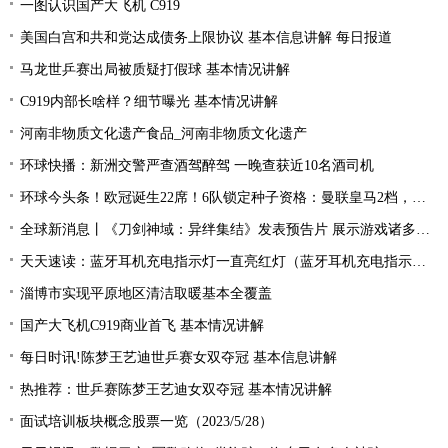
一图认识国产大飞机 C919
美国白宫和共和党达成债务上限协议 基本信息讲解 每日报道
马龙世乒赛出局被质疑打假球 基本情况讲解
C919内部长啥样？细节曝光 基本情况讲解
河南非物质文化遗产食品_河南非物质文化遗产
环球快播：新洲交警严查酒驾醉驾 一晚查获近10名酒司机
环球今头条！欧冠诞生22席！6队锁定种子资格：曼联皇马2档，酝酿死亡之组
全球新消息丨《刀剑神域：异绊集结》发表预告片 展示游戏诸多玩法
天天速读：蓝牙耳机充电指示灯一直亮红灯（蓝牙耳机充电指示灯）
淄博市实现平原地区清洁取暖基本全覆盖
国产大飞机C919商业首飞 基本情况讲解
每日时讯!陈梦王艺迪世乒赛女双夺冠 基本信息讲解
热推荐：世乒赛陈梦王艺迪女双夺冠 基本情况讲解
面试培训板块概念股票一览（2023/5/28）