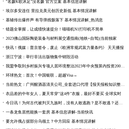
“名媛K歌沐足”没名媛 官方立案 基本信息讲解
埃尔多安连任 里拉兑美元创历史新低 基本情况讲解
基辅传出爆炸声 有导弹残骸落下 基本情况讲解_热消息
错题全掌握，让成绩快速提分！喵喵机N1打印机不简单
2023佛山国际陶瓷装备与材料展交通指南(地铁+自驾)|当前独家
快讯！俄媒：普京签令，废止《欧洲常规武装力量条约》 天天播报
浙江宁波：举行非法出版物集中销毁活动
我盟争取到乡村振兴专项人居环境整治2023年中央预算内投资2000万元
环球热文：首次！中国银联，超越Visa→
当前热文：广州醒酒器清关公司_全套进口代理【报关报检知识整理】
衣品差的中年女人，夏天常穿“这4件”衣服，最好不要买 全球实时
今日讯！为何古代被判灭九族时，没有人敢逃跑？是不敢逃？还是不能逃
一条龙鱼居然能换一套房 基本信息讲解-当前快讯
要允许俄占据部分乌领土？中方回应 基本情况讲解