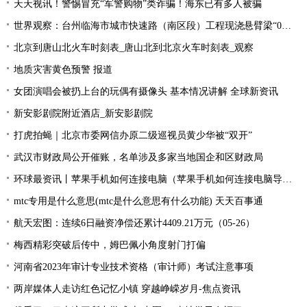
天天视讯！警惕冒充“军警购物”类诈骗！海东已有多人被骗
世界观察：台州临海市城市快速路（南区段）工程现浇悬臂梁“0号块”顺利浇筑
北京到唐山北火车时刻表_唐山北到北京火车时刻表_观察
地质灾害黄色预警 报道
女团演唱会被扔上台的玩偶有摄像头 基本情况讲解 全球新资讯
新安影剧院附近酒店_新安影剧院
打虎拍蝇｜北京市委网信办原二级巡视员黄少华被“双开”
武汉市财政局公开催账，名单涉及多家当地国企和区财政局
环球最资讯丨苹果手机如何连接电脑（苹果手机如何连接电脑导出照片）
mtc专用是什么意思(mtc是什么意思有什么功能) 天天百事通
航天宏图：连续6日融资净偿还累计4409.21万元（05-26）
梅西精彩突破后传中，姆巴佩小角度射门打偏
河南省2023年审计专业技术资格（审计师）考试注意事项
两岸媒体人走访红色记忆小镇 穿越峥嵘岁月-焦点资讯