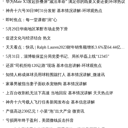
华为Mate X3发起折叠屏“减法革命” 满足你的既要又要还要|环球热议
神舟十六号30日9时31分发射 基本情况讲解-环球观热点
即时焦点：每一堂课都“润”心
5月29日华南地区苯酐市场走势下滑
促进文化与经济结合 热文
天天看点：快讯 | Ralph Lauren2023财年销售额增长3.6%至64.44亿美元
5月31日，淄博银保监分局党委书记、局长毕磊上线“12345”
还原“司机拒给120让路”现场 基本信息讲解-环球观焦点
知情人称成体球员用球鞋围踹打人 基本情况讲解_微速讯
家暴男被指当妻子面砍杀宠物狗 基本情况讲解
上百台收割机无法下高速 当地回应 基本情况讲解 天天热点评
神舟十六号载人飞行任务新闻发布会 基本信息讲解
产值高达230亿元！小菜“泡”出大产业 微资讯
亏损两年终于盈利，美团撒钱反击抖音