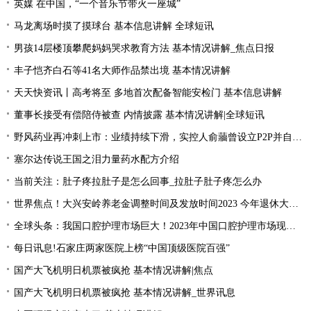
英媒 在中国，“一个音乐节带火一座城”
马龙离场时摸了摸球台 基本信息讲解 全球短讯
男孩14层楼顶攀爬妈妈哭求教育方法 基本情况讲解_焦点日报
丰子恺齐白石等41名大师作品禁出境 基本情况讲解
天天快资讯丨高考将至 多地首次配备智能安检门 基本信息讲解
董事长接受有偿陪侍被查 内情披露 基本情况讲解|全球短讯
野风药业再冲刺上市：业绩持续下滑，实控人俞蘠曾设立P2P并自融 天天观察
塞尔达传说王国之泪力量药水配方介绍
当前关注：肚子疼拉肚子是怎么回事_拉肚子肚子疼怎么办
世界焦点！大兴安岭养老金调整时间及发放时间2023 今年退休大概会涨的的？
全球头条：我国口腔护理市场巨大！2023年中国口腔护理市场现状分析
每日讯息!石家庄两家医院上榜“中国顶级医院百强”
国产大飞机明日机票被疯抢 基本情况讲解|焦点
国产大飞机明日机票被疯抢 基本情况讲解_世界讯息