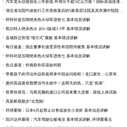
汽车龙头估值创近三年新低 外资出手超5亿元力挺！国际原油连涨两周 “聪明资金”加仓能源行业
湖北省法院约谈执行工作质效落后的5家基层法院及其所属中院院长|当前焦点
怀特补篮压哨绝杀热火绿军进抢七 基本信息讲解
凯尔特人绝杀热火 从0-3扳成3-3平 基本情况讲解
县城拆迁所现“塌方式”腐败 基本情况讲解
每日速递：国企董事长接受异性有偿陪侍被查 基本情况讲解
怀特补篮压哨绝杀热火绿军进抢七 基本信息讲解
焦点速读：价格欺诈应该如何赔
带着孩子的书法作品和老师来中招会问前程！龙口家长：心里有底了
惠州高温黄色预警信号生效中！这两天的热，只是“前菜”
世界快资讯：马斯克脑机接口公司迎来重大进展：获批人体试验
高架桥底散步?太危险!
环球要闻：日本6月起禁止出售或放生小龙虾 基本信息讲解
四川达州暴雨：汽车驾驶位被淹没 基本情况讲解_环球聚看点