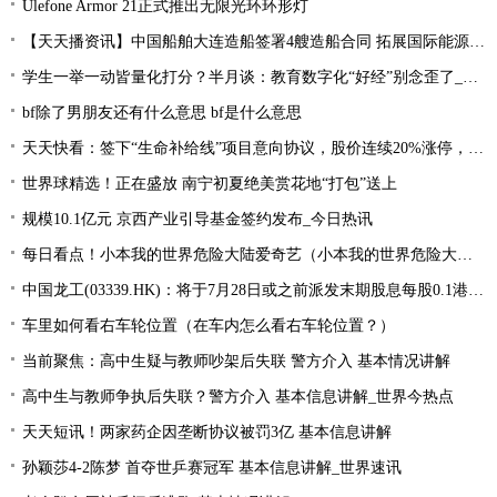
Ulefone Armor 21正式推出无限光环环形灯
【天天播资讯】中国船舶大连造船签署4艘造船合同 拓展国际能源运输领域合作
学生一举一动皆量化打分？半月谈：教育数字化“好经”别念歪了_环球今亮点
bf除了男朋友还有什么意思 bf是什么意思
天天快看：签下“生命补给线”项目意向协议，股价连续20%涨停，这家公司获机构扎堆关注
世界球精选！正在盛放 南宁初夏绝美赏花地“打包”送上
规模10.1亿元 京西产业引导基金签约发布_今日热讯
每日看点！小本我的世界危险大陆爱奇艺（小本我的世界危险大陆）
中国龙工(03339.HK)：将于7月28日或之前派发末期股息每股0.1港元-世界微资讯
车里如何看右车轮位置（在车内怎么看右车轮位置？）
当前聚焦：高中生疑与教师吵架后失联 警方介入 基本情况讲解
高中生与教师争执后失联？警方介入 基本信息讲解_世界今热点
天天短讯！两家药企因垄断协议被罚3亿 基本信息讲解
孙颖莎4-2陈梦 首夺世乒赛冠军 基本信息讲解_世界速讯