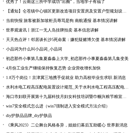
优秀了！云南这三所中学成功“出圈”，当地学子有福了
【通知】仑苍镇中心镇区更新改造项目安置房及安置户型规划设计征求意见... 天天快资讯
当前快报:旅客被新加坡柜员辱骂是狗 南航通报 基本情况讲解
世界观速讯丨浙江一无人岛挂牌拍卖 基本信息讲解
天天热点评！邻居谈长沙5死命案：嫌犯疑赌博欠债 基本情况讲解
小品词为什么叫小品词_小品词
初恋那件小事第几集夏淼淼上大学_初恋那件小事夏淼淼第几集变美
4月份工业生产继续保持恢复态势 企业营收增长加快
1.8万个岗位！京津冀三地携手促就业 助力高校毕业生求职 新消息
水利水电工程高压配电装置设计规范_关于水利水电工程高压配电装置设计规范简述-今头条
海口市妇联开展第十九届科技月妇女科技培训暨巾帼兴粮节粮宣传活动
win7安全模式怎么进（win7强制进入安全模式方法介绍）
diy护肤品品牌_diy护肤品
《乘风2023》二公舞台风格各异，姐姐们幕后互助暖心 世界新消息