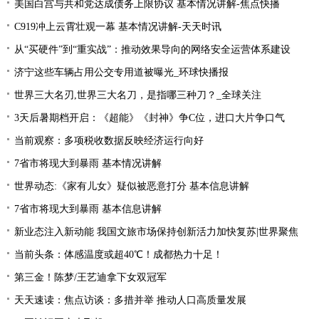
美国白宫与共和党达成债务上限协议 基本情况讲解-焦点快播
C919冲上云霄壮观一幕 基本情况讲解-天天时讯
从“买硬件”到“重实战”：推动效果导向的网络安全运营体系建设
济宁这些车辆占用公交专用道被曝光_环球快播报
世界三大名刃,世界三大名刀，是指哪三种刀？_全球关注
3天后暑期档开启：《超能》《封神》争C位，进口大片争口气
当前观察：多项税收数据反映经济运行向好
7省市将现大到暴雨 基本情况讲解
世界动态:《家有儿女》疑似被恶意打分 基本信息讲解
7省市将现大到暴雨 基本信息讲解
新业态注入新动能 我国文旅市场保持创新活力加快复苏|世界聚焦
当前头条：体感温度或超40℃！成都热力十足！
第三金！陈梦/王艺迪拿下女双冠军
天天速读：焦点访谈：多措并举 推动人口高质量发展