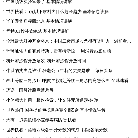
中国顶级实验室来了 基本情况讲解
世界快看：5元以下饮料为什么越来越少 基本信息讲解
丫丫即将启程回北京 基本情况讲解
怀特0.1秒补篮绝杀 基本情况讲解
全球最大对冲基金桥水：中国二级市场股票很有吸引力，温和看多中国资产|全球简讯
环球通讯！前有路特斯，后有特斯拉 一周消费热点回顾
杭州游泳馆开放场次_杭州游泳馆开放时间
牛莉的丈夫是谁?几仼老公（牛莉的丈夫是谁）|每日头条
画出等腰三角形123的两面投影_等腰三角形的高怎么画-全球速看
离谱！国脚讨薪竟遭羞辱
小体积大作用！极速检索，让文件无所遁形-速递
世界热门:国乒提前包揽世乒赛全部5金 基本情况讲解
大有：抓实抓细小麦赤霉病防治 快看
世界快看：英语四级各部分分数的构成_四级各项分数