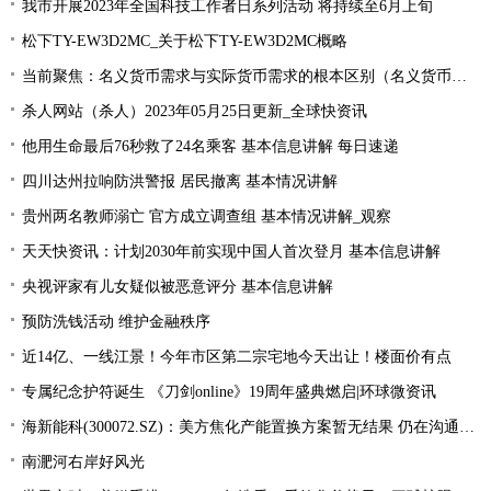
我市开展2023年全国科技工作者日系列活动 将持续至6月上旬
松下TY-EW3D2MC_关于松下TY-EW3D2MC概略
当前聚焦：名义货币需求与实际货币需求的根本区别（名义货币需求与实际货币需求）
杀人网站（杀人）2023年05月25日更新_全球快资讯
他用生命最后76秒救了24名乘客 基本信息讲解 每日速递
四川达州拉响防洪警报 居民撤离 基本情况讲解
贵州两名教师溺亡 官方成立调查组 基本情况讲解_观察
天天快资讯：计划2030年前实现中国人首次登月 基本信息讲解
央视评家有儿女疑似被恶意评分 基本信息讲解
预防洗钱活动 维护金融秩序
近14亿、一线江景！今年市区第二宗宅地今天出让！楼面价有点
专属纪念护符诞生 《刀剑online》19周年盛典燃启|环球微资讯
海新能科(300072.SZ)：美方焦化产能置换方案暂无结果 仍在沟通过程中|环球观点
南淝河右岸好风光