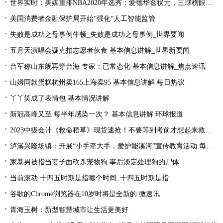
世界实时：美媒重排NBA2020年选秀：爱德华兹状元，三球榜眼，哈里伯顿探花
美国消费者金融保护局开始“强化”人工智能监管
失败是成功之母事例牛顿_失败是成功之母事例_世界要闻
五月天演唱会疑克扣志愿者伙食 基本信息讲解_世界新要闻
台军称山东舰再穿台海 专家：已常态化 基本信息讲解_焦点速讯
山姆同款蛋糕杭州卖165上海卖95 基本信息讲解 每日热议
丫丫笑成了表情包 基本情况讲解
新冠高峰又至 每半年感染一次？ 基本信息讲解 环球报道
2023中级会计《救命稻草》现货速抢！不要等到考前才想起来救命稻草！
泸溪兴隆场镇：开展“小手牵大手，爱护能溪河”宣传教育活动 每日速读
家暴男被指当妻子面砍杀宠物狗 事后淡定处理狗的尸体
当前滚动:十四五时期是指哪个时间_十四五时期是指
谷歌的Chrome浏览器在10岁时将是全新的 微速讯
青海玉树：新型智慧城市让生活更美好