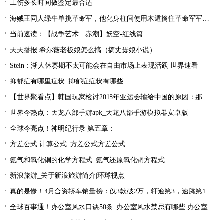
工伤多长时间做鉴定最合适
海贼王同人绿牛单挑革命军，他化身柱间使用木遁擒住革命军军长！
当前速读：【战争艺术：赤潮】妖空-红线篇
天天播报:希尔薇老板娘怎么搞（搞丈毋娘小说）
Stein：湖人休赛期不太可能会在自由市场上表现活跃 世界速看
抑郁症有哪里症状_抑郁症症状有哪些
【世界聚看点】韩国玩家检讨2018年亚运会输给中国的原因：那一年是Uzi的时代！
世界今热点：天龙八部手游apk_天龙八部手游模拟器安卓版
全球今亮点！神明纪行录 第五章：
方差公式 计算公式_方差公式方差公式
氨气和氧化铜的化学方程式_氨气还原氧化铜方程式
新浪旅游_关于新浪旅游简介|环球视点
真的是惨！4月合资轿车销量榜：仅3款破2万，轩逸第3，速腾第16！
全球百事通！办公室风水口诀50条_办公室风水禁忌有哪些 办公室风水禁忌大全