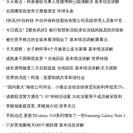
天天看点：柯基被砍当事人发微博称已圆满解决 基本信息讲解
全国哪里批发帝王蟹最便宜 环球头条
[快讯]中自科技:中自环保科技股份有限公司高级管理人员集中竞价减持股份进展|观焦点
今日观点!【聚焦风控】银行智慧柜员机潜在洗钱风险及防控探析
被任贤齐救过的女孩来看演唱会了 基本情况讲解|聚看点
天天观察：女子称怀孕4个月被老公多次家暴 基本情况讲解
成熟麦子因降雨发芽？当地回应 基本情况讲解 世界快报
镇长酒驾被查三月后获提拔 当地回应 基本情况讲解|天天观察
世界快消息！郎溪：筑爱助残共享和谐社会
“国内最大”催收公司停业；小微企业创业担保贷实际利率低至2%左右；趣店、爱财注销小贷牌照丨21消费金融参考-当前看点
成都双流警方通告“5.10”传销活动案 26名涉案骨干成员被采取刑事强制措施 环球热文
李晓旭家庭背景_李晓旭介绍 世界关注
手机动态:更新为Galaxy S10系列增加了一些Samsung Galaxy Note 10功能|环球消息
57岁景海鹏每天600个俯卧撑 基本信息讲解