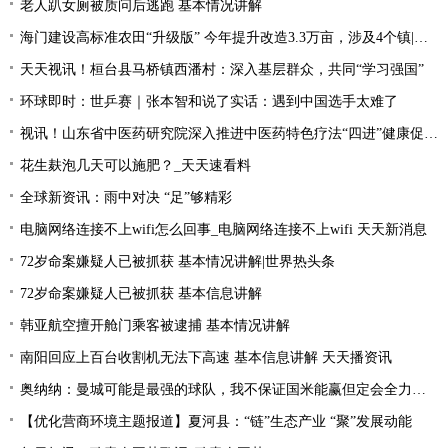
老人趴女厕被质问后逃跑 基本情况讲解
海门建设高标准农田“升级版” 今年提升改造3.3万亩，涉及4个镇|每日速读
天天视讯！桓台县马桥镇西潘村：深入基层群众，共同“学习强国”
环球即时：世乒赛｜张本智和说了实话：遇到中国选手太难了
视讯！山东省中医药研究院深入推进中医药特色疗法“四进”健康促进行动
花生麸泡几天可以施肥？_天天速看料
全球新资讯：雨中对决 “足”够精彩
电脑网络连接不上wifi怎么回事_电脑网络连接不上wifi 天天新消息
72岁命案嫌疑人已被抓获 基本情况讲解|世界热头条
72岁命案嫌疑人已被抓获 基本信息讲解
韩亚航空擅开舱门乘客被逮捕 基本情况讲解
南阳回应上百台收割机无法下高速 基本信息讲解 天天播资讯
奥纳纳：曼城可能是最强的球队，我不保证国米能赢但定会全力以赴|环球最新
【优化营商环境主题报道】夏河县：“链”生态产业 “聚”发展动能