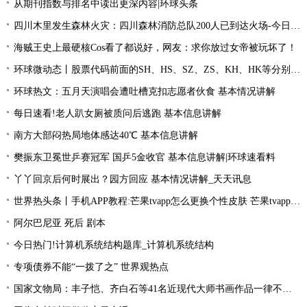
从期刊指数与排名中读出更深内容|环球头条
四川木里发生森林火灾：四川森林消防总队200人已到达火场-今日关注
海贼王史上最硬核Cos看了都说好，网友：求你放过女帝被玩坏了！
环球微动态丨股票代码前面的SH、HS、SZ、ZS、KH、HK等分别是什么意思？
环球热文：五月天演唱会遭吐槽克扣志愿者伙食 基本情况讲解
每日速看!老人趴女厕被质问后逃跑 基本信息讲解
南方大部闷热局地体感达40℃ 基本信息讲解
樊振东卫冕世乒赛冠军 国乒5金收官 基本信息讲解|环球速看料
丫丫回京后何时展出？园方回应 基本情况讲解_天天讯息
世界热头条丨手机APP教程:芒果tvapp怎么更换个性皮肤 芒果tvapp更换个性皮肤的方法
阿尔巴尼亚 死后 剧本
今日热门!计算机系统结构题库_计算机系统结构
专项债券不能“一拨了之” 世界观热点
国家文物局：丰子恺、齐白石等41名近现代大师书画作品一律不准出境