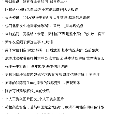
每日短讯：致青春王菲歌词_致青春王菲
阿根廷亚洲行名单出炉 基本信息讲解|天天报道
天天资讯：101岁杨振宁在西湖大学致辞 基本信息讲解
也门北部发生地雷爆炸致2名儿童死亡_世界观热点
当前热门：瓦格纳：卡恩、萨利的下课是整个拜仁的失败，官宣的时机让我无言
新车友必须了解这些事！_时讯
男子拿便利店3款饮料喝一口后放回 基本情况讲解_当前独家
成体球员被曝殴打川大球员 官方回应 基本情况讲解|世界快资讯
张少松中将逝世 享年91岁 基本信息讲解
男孩14层楼顶攀爬妈妈哭求教育方法 基本信息讲解 世界关注
原来的我陈楚生mv_原来的我陈楚生 世界观速讯
陈梦可以延续辉煌_当前快讯
个人工资条图片图文_个人工资条图片
荷兰高官警告，若与中国完全“脱钩”，欧洲不可能实现绿色转型