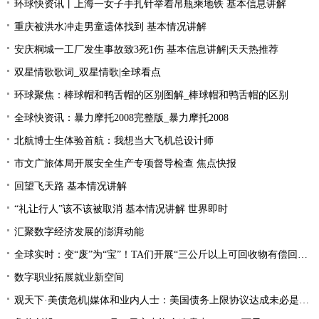
环球快资讯丨上海一女子手扎针举着吊瓶乘地铁 基本信息讲解
重庆被洪水冲走男童遗体找到 基本情况讲解
安庆桐城一工厂发生事故致3死1伤 基本信息讲解|天天热推荐
双星情歌歌词_双星情歌|全球看点
环球聚焦：棒球帽和鸭舌帽的区别图解_棒球帽和鸭舌帽的区别
全球快资讯：暴力摩托2008完整版_暴力摩托2008
北航博士生体验首航：我想当大飞机总设计师
市文广旅体局开展安全生产专项督导检查 焦点快报
回望飞天路 基本情况讲解
“礼让行人”该不该被取消 基本情况讲解 世界即时
汇聚数字经济发展的澎湃动能
全球实时：变“废”为“宝”！TA们开展“三公斤以上可回收物有偿回收”宣传活动
数字职业拓展就业新空间
观天下·美债危机|媒体和业内人士：美国债务上限协议达成未必是“好消息”