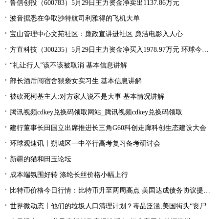
鲁信创投（600783）5月29日主力资金净卖出1137.86万元
波音据悉在争取沙特航司利雅得的飞机大单
宝山管理中心文苑社区：廉政宣讲进社区 廉洁电影入人心
方直科技（300235）5月29日主力资金净买入1978.97万元 环球今亮点
“礼让行人”该不该被取消 基本信息讲解
部长酒后闯宿舍猥亵女实习生 基本信息讲解
被砍死柯基主人:对方家人说不是大事 基本情况讲解
腾讯视频cdkey兑换码领取网站_腾讯视频cdkey兑换码领取
建行董事长田国立出席推进长三角G60科创走廊科创生态建设大会
环球观速讯丨朔城区一中举行高考复习备考研讨会
新疆的猫和田玉论坛
成本端氛围好转 涤纶长丝价格小幅上行
比特币价格今日行情：比特币升至两周高点 美国达成债务协议提振风险偏好
世界微动态丨他们的垃圾人口清理计划？毒品泛滥,美国街头“丧尸”遍地 白宫:新兴威胁