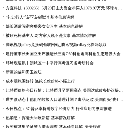
方直科技（300235）5月29日主力资金净买入1978.97万元 环球今亮点
“礼让行人”该不该被取消 基本信息讲解
部长酒后闯宿舍猥亵女实习生 基本信息讲解
被砍死柯基主人:对方家人说不是大事 基本情况讲解
腾讯视频cdkey兑换码领取网站_腾讯视频cdkey兑换码领取
建行董事长田国立出席推进长三角G60科创走廊科创生态建设大会
环球观速讯丨朔城区一中举行高考复习备考研讨会
新疆的猫和田玉论坛
成本端氛围好转 涤纶长丝价格小幅上行
比特币价格今日行情：比特币升至两周高点 美国达成债务协议提振风险偏好
世界微动态丨他们的垃圾人口清理计划？毒品泛滥,美国街头“丧尸”遍地 白宫:新兴威胁
今日视点：5G普及率折射数字经济活力 行业应用向纵深推进
热消息：挥毫天际展新篇 基本情况讲解
砍死柯基男子被警方带走调查 基本信息讲解_天天观点