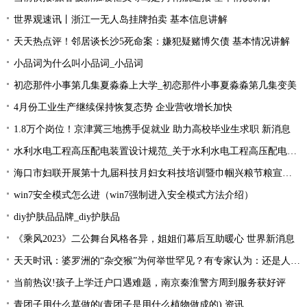
世界观速讯丨浙江一无人岛挂牌拍卖 基本信息讲解
天天热点评！邻居谈长沙5死命案：嫌犯疑赌博欠债 基本情况讲解
小品词为什么叫小品词_小品词
初恋那件小事第几集夏淼淼上大学_初恋那件小事夏淼淼第几集变美
4月份工业生产继续保持恢复态势 企业营收增长加快
1.8万个岗位！京津冀三地携手促就业 助力高校毕业生求职 新消息
水利水电工程高压配电装置设计规范_关于水利水电工程高压配电装置设计规范简述-今头条
海口市妇联开展第十九届科技月妇女科技培训暨巾帼兴粮节粮宣传活动
win7安全模式怎么进（win7强制进入安全模式方法介绍）
diy护肤品品牌_diy护肤品
《乘风2023》二公舞台风格各异，姐姐们幕后互助暖心 世界新消息
天天时讯：婆罗洲的“杂交猴”为何举世罕见？有专家认为：还是人类造的孽
当前热议!孩子上学迁户口遇难题，南京秦淮警方周到服务获好评
青团子用什么草做的(青团子是用什么植物做成的) 资讯