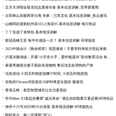
五月天演唱会疑克扣志愿者伙食 基本信息讲解_世界新要闻
台军称山东舰再穿台海 专家：已常态化 基本信息讲解_焦点速讯
山姆同款蛋糕杭州卖165上海卖95 基本信息讲解 每日热议
丫丫笑成了表情包 基本情况讲解
新冠高峰又至 每半年感染一次？ 基本信息讲解 环球报道
2023中级会计《救命稻草》现货速抢！不要等到考前才想起来救命稻草！
泸溪兴隆场镇：开展“小手牵大手，爱护能溪河”宣传教育活动 每日速读
家暴男被指当妻子面砍杀宠物狗 事后淡定处理狗的尸体
当前滚动:十四五时期是指哪个时间_十四五时期是指
谷歌的Chrome浏览器在10岁时将是全新的 微速讯
青海玉树：新型智慧城市让生活更美好
华为Mate X3发起折叠屏“减法革命” 满足你的既要又要还要|环球热议
神舟十六号30日9时31分发射 基本情况讲解-环球观热点
即时焦点：每一堂课都“润”心