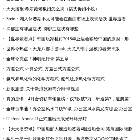
天天播报:希尔薇老板娘怎么搞（搞丈毋娘小说）
Stein：湖人休赛期不太可能会在自由市场上表现活跃 世界速看
抑郁症有哪里症状_抑郁症症状有哪些
【世界聚看点】韩国玩家检讨2018年亚运会输给中国的原因：那一年是Uzi的时代！
世界今热点：天龙八部手游apk_天龙八部手游模拟器安卓版
全球今亮点！神明纪行录 第五章：
方差公式 计算公式_方差公式方差公式
氨气和氧化铜的化学方程式_氨气还原氧化铜方程式
新浪旅游_关于新浪旅游简介|环球视点
真的是惨！4月合资轿车销量榜：仅3款破2万，轩逸第3，速腾第16！
全球百事通！办公室风水口诀50条_办公室风水禁忌有哪些 办公室风水禁忌大全
Ulefone Armor 21正式推出无限光环环形灯
【天天播资讯】中国船舶大连造船签署4艘造船合同 拓展国际能源运输领域合作
学生一举一动皆量化打分？半月谈：教育数字化“好经”别念歪了_环球今亮点