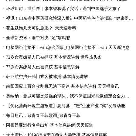
环球即时：世乒赛｜张本智和说了实话：遇到中国选手太难了
视讯！山东省中医药研究院深入推进中医药特色疗法“四进”健康促进行动
花生麸泡几天可以施肥？_天天速看料
全球新资讯：雨中对决 “足”够精彩
电脑网络连接不上wifi怎么回事_电脑网络连接不上wifi 天天新消息
72岁命案嫌疑人已被抓获 基本情况讲解|世界热头条
72岁命案嫌疑人已被抓获 基本信息讲解
韩亚航空擅开舱门乘客被逮捕 基本情况讲解
南阳回应上百台收割机无法下高速 基本信息讲解 天天播资讯
奥纳纳：曼城可能是最强的球队，我不保证国米能赢但定会全力以赴|环球最新
【优化营商环境主题报道】夏河县：“链”生态产业 “聚”发展动能
每日短讯：致青春王菲歌词_致青春王菲
阿根廷亚洲行名单出炉 基本信息讲解|天天报道
天天资讯：101岁杨振宁在西湖大学致辞 基本信息讲解