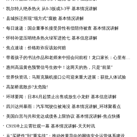
凯尔特人绝杀热火 从0-3扳成3-3平 基本情况讲解
县城拆迁所现“塌方式”腐败 基本情况讲解
每日速递：国企董事长接受异性有偿陪侍被查 基本情况讲解
怀特补篮压哨绝杀热火绿军进抢七 基本信息讲解
焦点速读：价格欺诈应该如何赔
带着孩子的书法作品和老师来中招会问前程！龙口家长：心里有底了
惠州高温黄色预警信号生效中！这两天的热，只是“前菜”
世界快资讯：马斯克脑机接口公司迎来重大进展：获批人体试验
高架桥底散步?太危险!
环球要闻：日本6月起禁止出售或放生小龙虾 基本信息讲解
四川达州暴雨：汽车驾驶位被淹没 基本情况讲解_环球聚看点
美国白宫与共和党达成债务上限协议 基本情况讲解-焦点快播
C919冲上云霄壮观一幕 基本情况讲解-天天时讯
从“买硬件”到“重实战”：推动效果导向的网络安全运营体系建设