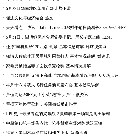
5月29日华南地区苯酐市场走势下滑
促进文化与经济结合 热文
天天看点：快讯 | Ralph Lauren2023财年销售额增长3.6%至64.44亿美元
5月31日，淄博银保监分局党委书记、局长毕磊上线“12345”
还原“司机拒给120让路”现场 基本信息讲解-环球观焦点
知情人称成体球员用球鞋围踹打人 基本情况讲解_微速讯
家暴男被指当妻子面砍杀宠物狗 基本情况讲解
上百台收割机无法下高速 当地回应 基本情况讲解 天天热点评
神舟十六号载人飞行任务新闻发布会 基本信息讲解
产值高达230亿元！小菜“泡”出大产业 微资讯
亏损两年终于盈利，美团撒钱反击抖音
LPL史上最没看点的揭幕战？夏季赛第一场就是厨王争霸！
中超第10轮一场焦点战，沧州雄狮主场对阵武汉三镇
拜登：美国不会彻底取消债务上限_当前视点