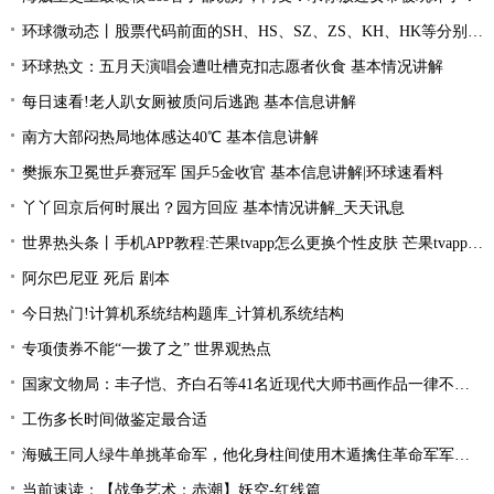
环球微动态丨股票代码前面的SH、HS、SZ、ZS、KH、HK等分别是什么意思？
环球热文：五月天演唱会遭吐槽克扣志愿者伙食 基本情况讲解
每日速看!老人趴女厕被质问后逃跑 基本信息讲解
南方大部闷热局地体感达40℃ 基本信息讲解
樊振东卫冕世乒赛冠军 国乒5金收官 基本信息讲解|环球速看料
丫丫回京后何时展出？园方回应 基本情况讲解_天天讯息
世界热头条丨手机APP教程:芒果tvapp怎么更换个性皮肤 芒果tvapp更换个性皮肤的方法
阿尔巴尼亚 死后 剧本
今日热门!计算机系统结构题库_计算机系统结构
专项债券不能“一拨了之” 世界观热点
国家文物局：丰子恺、齐白石等41名近现代大师书画作品一律不准出境
工伤多长时间做鉴定最合适
海贼王同人绿牛单挑革命军，他化身柱间使用木遁擒住革命军军长！
当前速读：【战争艺术：赤潮】妖空-红线篇