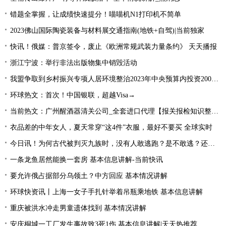
错题全掌握，让成绩快速提分！喵喵机N1打印机不简单
2023佛山国际陶瓷装备与材料展交通指南(地铁+自驾)|当前独家
快讯！俄媒：普京签令，废止《欧洲常规武装力量条约》 天天播报
浙江宁波：举行非法出版物集中销毁活动
我盟争取到乡村振兴专项人居环境整治2023年中央预算内投资2000万元
环球热文：首次！中国银联，超越Visa→
当前热文：广州醒酒器清关公司_全套进口代理【报关报检知识整理】
衣品差的中年女人，夏天常穿“这4件”衣服，最好不要买 全球实时
今日讯！为何古代被判灭九族时，没有人敢逃跑？是不敢逃？还是不能逃
一条龙鱼居然能换一套房 基本信息讲解-当前快讯
要允许俄占据部分乌领土？中方回应 基本情况讲解
环球快资讯丨上海一女子手扎针举着吊瓶乘地铁 基本信息讲解
重庆被洪水冲走男童遗体找到 基本情况讲解
安庆桐城一工厂发生事故致3死1伤 基本信息讲解|天天热推荐