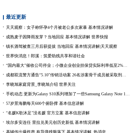
最近更新
天天观察：女子称怀孕4个月被老公多次家暴 基本情况讲解
成熟麦子因降雨发芽？当地回应 基本情况讲解 世界快报
镇长酒驾被查三月后获提拔 当地回应 基本情况讲解|天天观察
世界快消息！郎溪：筑爱助残共享和谐社会
“国内最大”催收公司停业；小微企业创业担保贷实际利率低至2%左右；趣店、爱财注销小贷牌照丨21消费金融参考-当前看点
成都双流警方通告“5.10”传销活动案 26名涉案骨干成员被采取刑事强制措施 环球热文
李晓旭家庭背景_李晓旭介绍 世界关注
手机动态:更新为Galaxy S10系列增加了一些Samsung Galaxy Note 10功能|环球消息
57岁景海鹏每天600个俯卧撑 基本信息讲解
“名媛K歌沐足”没名媛 官方立案 基本信息讲解
埃尔多安连任 里拉兑美元创历史新低 基本情况讲解
基辅传出爆炸声 有导弹残骸落下 基本情况讲解_热消息