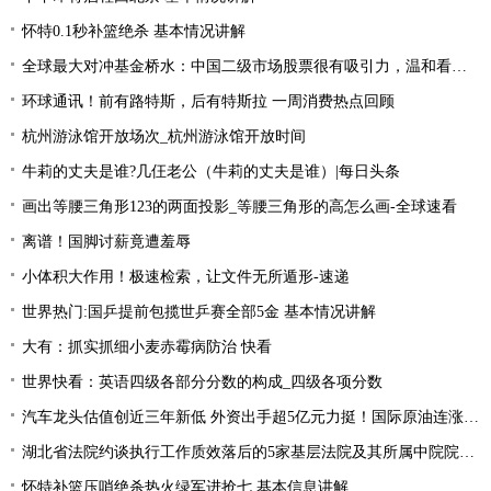
怀特0.1秒补篮绝杀 基本情况讲解
全球最大对冲基金桥水：中国二级市场股票很有吸引力，温和看多中国资产|全球简讯
环球通讯！前有路特斯，后有特斯拉 一周消费热点回顾
杭州游泳馆开放场次_杭州游泳馆开放时间
牛莉的丈夫是谁?几仼老公（牛莉的丈夫是谁）|每日头条
画出等腰三角形123的两面投影_等腰三角形的高怎么画-全球速看
离谱！国脚讨薪竟遭羞辱
小体积大作用！极速检索，让文件无所遁形-速递
世界热门:国乒提前包揽世乒赛全部5金 基本情况讲解
大有：抓实抓细小麦赤霉病防治 快看
世界快看：英语四级各部分分数的构成_四级各项分数
汽车龙头估值创近三年新低 外资出手超5亿元力挺！国际原油连涨两周 “聪明资金”加仓能源行业
湖北省法院约谈执行工作质效落后的5家基层法院及其所属中院院长|当前焦点
怀特补篮压哨绝杀热火绿军进抢七 基本信息讲解