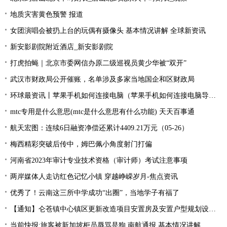
地质灾害黄色预警 报道
女团演唱会被扔上台的玩偶有摄像头 基本情况讲解 全球新资讯
新安影剧院附近酒店_新安影剧院
打虎拍蝇｜北京市委网信办原二级巡视员黄少华被“双开”
武汉市财政局公开催账，名单涉及多家当地国企和区财政局
环球最资讯丨苹果手机如何连接电脑（苹果手机如何连接电脑导出照片）
mtc专用是什么意思(mtc是什么意思有什么功能) 天天百事通
航天宏图：连续6日融资净偿还累计4409.21万元（05-26）
梅西精彩突破后传中，姆巴佩小角度射门打偏
河南省2023年审计专业技术资格（审计师）考试注意事项
两岸媒体人走访红色记忆小镇 穿越峥嵘岁月-焦点资讯
优秀了！云南这三所中学成功“出圈”，当地学子有福了
【通知】仑苍镇中心镇区更新改造项目安置房及安置户型规划设计征求意见... 天天快资讯
当前快报:旅客被新加坡柜员辱骂是狗 南航通报 基本情况讲解