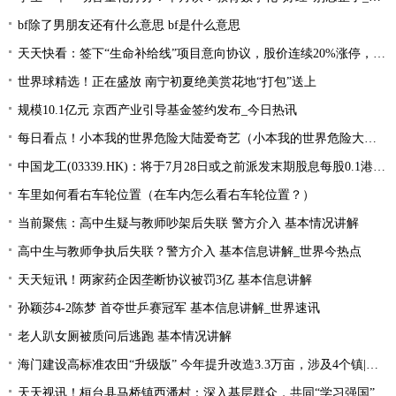
bf除了男朋友还有什么意思 bf是什么意思
天天快看：签下“生命补给线”项目意向协议，股价连续20%涨停，这家公司获机构扎堆关注
世界球精选！正在盛放 南宁初夏绝美赏花地“打包”送上
规模10.1亿元 京西产业引导基金签约发布_今日热讯
每日看点！小本我的世界危险大陆爱奇艺（小本我的世界危险大陆）
中国龙工(03339.HK)：将于7月28日或之前派发末期股息每股0.1港元-世界微资讯
车里如何看右车轮位置（在车内怎么看右车轮位置？）
当前聚焦：高中生疑与教师吵架后失联 警方介入 基本情况讲解
高中生与教师争执后失联？警方介入 基本信息讲解_世界今热点
天天短讯！两家药企因垄断协议被罚3亿 基本信息讲解
孙颖莎4-2陈梦 首夺世乒赛冠军 基本信息讲解_世界速讯
老人趴女厕被质问后逃跑 基本情况讲解
海门建设高标准农田“升级版” 今年提升改造3.3万亩，涉及4个镇|每日速读
天天视讯！桓台县马桥镇西潘村：深入基层群众，共同“学习强国”