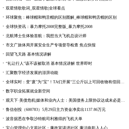
双星情歌歌词_双星情歌|全球看点
环球聚焦：棒球帽和鸭舌帽的区别图解_棒球帽和鸭舌帽的区别
全球快资讯：暴力摩托2008完整版_暴力摩托2008
北航博士生体验首航：我想当大飞机总设计师
市文广旅体局开展安全生产专项督导检查 焦点快报
回望飞天路 基本情况讲解
“礼让行人”该不该被取消 基本情况讲解 世界即时
汇聚数字经济发展的澎湃动能
全球实时：变“废”为“宝”！TA们开展“三公斤以上可回收物有偿回收”宣传活动
数字职业拓展就业新空间
观天下·美债危机|媒体和业内人士：美国债务上限协议达成未必是“好消息”
鲁信创投（600783）5月29日主力资金净卖出1137.86万元
波音据悉在争取沙特航司利雅得的飞机大单
宝山管理中心文苑社区：廉政宣讲进社区 廉洁电影入人心