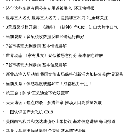
济宁这些车辆占用公交专用道被曝光_环球快播报
世界三大名刃,世界三大名刀，是指哪三种刀？_全球关注
3天后暑期档开启：《超能》《封神》争C位，进口大片争口气
当前观察：多项税收数据反映经济运行向好
7省市将现大到暴雨 基本情况讲解
世界动态:《家有儿女》疑似被恶意打分 基本信息讲解
7省市将现大到暴雨 基本信息讲解
新业态注入新动能 我国文旅市场保持创新活力加快复苏|世界聚焦
当前头条：体感温度或超40℃！成都热力十足！
第三金！陈梦/王艺迪拿下女双冠军
天天速读：焦点访谈：多措并举 推动人口高质量发展
一图认识国产大飞机 C919
美国白宫和共和党达成债务上限协议 基本信息讲解 每日报道
马龙世乒赛出局被质疑打假球 基本情况讲解