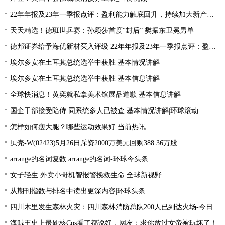
22年年报及23年一季报点评：盈利能力触底回升，持续加大新产品研发
天天精选！德班世乒赛：孙颖莎首度“封后” 樊振东卫冕男单
德邦证券给予海优新材买入评级 22年年报及23年一季报点评：盈利能力触底回升 持续加大新产品研发
埃尔多安在土耳其总统选举中获胜 基本情况讲解
埃尔多安在土耳其总统选举中获胜 基本信息讲解
全球快消息！黄奕就私拿美术馆展品道歉 基本信息讲解
国企干部接受陪侍 同系统多人已被查 基本情况讲解|环球滚动
怎样如何瘦大腿？哪些运动效果好 当前热讯
贝壳-W(02423)5月26日斥资2000万美元回购388.36万股
arrange的名词复数 arrange的名词-环球今头条
女子轻生 外卖小哥机智报警挽救生命 全球新视野
从期刊指数与排名中读出更深内容|环球头条
四川木里发生森林火灾：四川森林消防总队200人已到达火场-今日关注
海贼王史上最硬核Cos看了都说好，网友：求你放过女帝被玩坏了！