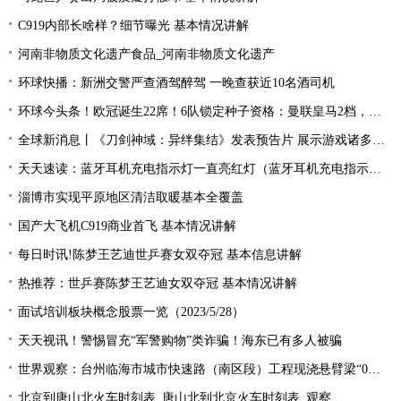
C919内部长啥样？细节曝光 基本情况讲解
河南非物质文化遗产食品_河南非物质文化遗产
环球快播：新洲交警严查酒驾醉驾 一晚查获近10名酒司机
环球今头条！欧冠诞生22席！6队锁定种子资格：曼联皇马2档，酝酿死亡之组
全球新消息丨《刀剑神域：异绊集结》发表预告片 展示游戏诸多玩法
天天速读：蓝牙耳机充电指示灯一直亮红灯（蓝牙耳机充电指示灯）
淄博市实现平原地区清洁取暖基本全覆盖
国产大飞机C919商业首飞 基本情况讲解
每日时讯!陈梦王艺迪世乒赛女双夺冠 基本信息讲解
热推荐：世乒赛陈梦王艺迪女双夺冠 基本情况讲解
面试培训板块概念股票一览（2023/5/28）
天天视讯！警惕冒充“军警购物”类诈骗！海东已有多人被骗
世界观察：台州临海市城市快速路（南区段）工程现浇悬臂梁“0号块”顺利浇筑
北京到唐山北火车时刻表_唐山北到北京火车时刻表_观察