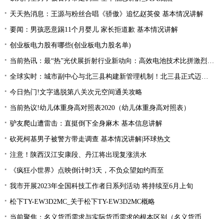
天天热消息：王源与粉丝合唱《骄傲》追忆赵英俊 基本情况讲解
要闻：男孩恶意踢11个月婴儿 家长拒道歉 基本情况讲解
创业板电力股有哪些(创业板电力股名单)
当前热讯：最“热”光伏展折射行业新动向：高效电池技术比拼激烈 光伏厂商掘金第二赛道
全球实时：城市副中心与北三县构建新管理机制！北三县正式迈入“北京管理”时代！
今日热门!文字逃脱第八关次元空间通关攻略
当前热议!幼儿体重身高对照表2020（幼儿体重身高对照表）
驴友爬山遭雷击：直挺倒下全身麻木 基本信息讲解
砍死柯基男子被警方带走调查 基本情况讲解|环球热文
注意！陕西汉江安康段、丹江将出现复涨洪水
《疯狂小世界》点映倒计时3天，不负众望如约而至
我市开展2023年全国科技工作者日系列活动 将持续至6月上旬
松下TY-EW3D2MC_关于松下TY-EW3D2MC概略
当前聚焦：名义货币需求与实际货币需求的根本区别（名义货币需求与实际货币需求）