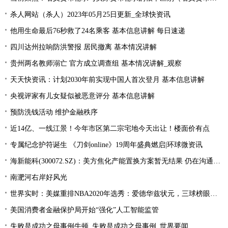
杀人网站（杀人）2023年05月25日更新_全球快资讯
他用生命最后76秒救了24名乘客 基本信息讲解 每日速递
四川达州拉响防洪警报 居民撤离 基本情况讲解
贵州两名教师溺亡 官方成立调查组 基本情况讲解_观察
天天快资讯：计划2030年前实现中国人首次登月 基本信息讲解
央视评家有儿女疑似被恶意评分 基本信息讲解
预防洗钱活动 维护金融秩序
近14亿、一线江景！今年市区第二宗宅地今天出让！楼面价有点
专属纪念护符诞生 《刀剑online》19周年盛典燃启|环球微资讯
海新能科(300072.SZ)：美方焦化产能置换方案暂无结果 仍在沟通过程中|环球观点
南淝河右岸好风光
世界实时：美媒重排NBA2020年选秀：爱德华兹状元，三球榜眼，哈里伯顿探花
美国消费者金融保护局开始“强化”人工智能监管
失败是成功之母事例牛顿_失败是成功之母事例_世界要闻