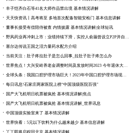
丰子恺齐白石等41名大师作品禁出境 基本情况讲解
天天快资讯丨高考将至 多地首次配备智能安检门 基本信息讲解
董事长接受有偿陪侍被查 内情披露 基本情况讲解|全球短讯
野风药业再冲刺上市：业绩持续下滑，实控人俞蘠曾设立P2P并自融 天天观察
塞尔达传说王国之泪力量药水配方介绍
当前关注：肚子疼拉肚子是怎么回事_拉肚子肚子疼怎么办
世界焦点！大兴安岭养老金调整时间及发放时间2023 今年退休大概会涨的的？
全球头条：我国口腔护理市场巨大！2023年中国口腔护理市场现状分析
每日讯息!石家庄两家医院上榜“中国顶级医院百强”
国产大飞机明日机票被疯抢 基本情况讲解|焦点
国产大飞机明日机票被疯抢 基本情况讲解_世界讯息
中国顶级实验室来了 基本情况讲解
世界快看：5元以下饮料为什么越来越少 基本信息讲解
丫丫即将启程回北京 基本情况讲解