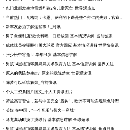
也门北部发生地雷爆炸致2名儿童死亡_世界观热点
当前热门：瓦格纳：卡恩、萨利的下课是整个拜仁的失败，官宣的时机让我无言
新车友必须了解这些事！_时讯
男子拿便利店3款饮料喝一口后放回 基本情况讲解_当前独家
成体球员被曝殴打川大球员 官方回应 基本情况讲解|世界快资讯
张少松中将逝世 享年91岁 基本信息讲解
男孩14层楼顶攀爬妈妈哭求教育方法 基本信息讲解 世界关注
原来的我陈楚生mv_原来的我陈楚生 世界观速讯
陈梦可以延续辉煌_当前快讯
个人工资条图片图文_个人工资条图片
荷兰高官警告，若与中国完全“脱钩”，欧洲不可能实现绿色转型
英媒 在中国，“一个音乐节带火一座城”
马龙离场时摸了摸球台 基本信息讲解 全球短讯
男孩14层楼顶攀爬妈妈哭求教育方法 基本情况讲解_焦点日报