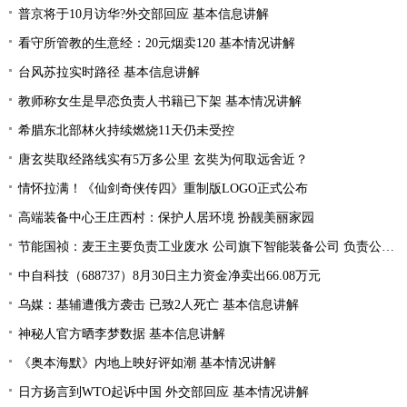
普京将于10月访华?外交部回应 基本信息讲解
看守所管教的生意经：20元烟卖120 基本情况讲解
台风苏拉实时路径 基本信息讲解
教师称女生是早恋负责人书籍已下架 基本情况讲解
希腊东北部林火持续燃烧11天仍未受控
唐玄奘取经路线实有5万多公里 玄奘为何取远舍近？
情怀拉满！《仙剑奇侠传四》重制版LOGO正式公布
高端装备中心王庄西村：保护人居环境 扮靓美丽家园
节能国祯：麦王主要负责工业废水 公司旗下智能装备公司 负责公司设备的生产和销售
中自科技（688737）8月30日主力资金净卖出66.08万元
乌媒：基辅遭俄方袭击 已致2人死亡 基本信息讲解
神秘人官方晒李梦数据 基本信息讲解
《奥本海默》内地上映好评如潮 基本情况讲解
日方扬言到WTO起诉中国 外交部回应 基本情况讲解