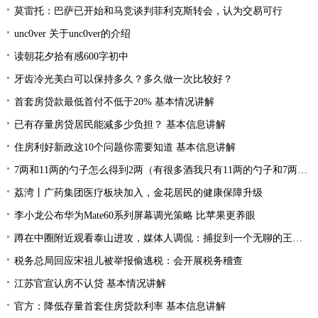
莫雷托：巴萨已开始和马竞谈判菲利克斯转会，认为交易可行
unc0ver 关于unc0ver的介绍
读朝花夕拾有感600字初中
牙齿冷光美白可以保持多久？多久做一次比较好？
首套房贷款最低首付不低于20% 基本情况讲解
已有存量房贷居民能减多少负担？ 基本信息讲解
住房利好新政这10个问题你需要知道 基本信息讲解
7两和11两的勺子怎么得到2两（有很多酒我只有11两的勺子和7两的勺子如何得到2两酒）
荔湾丨广药集团医疗板块加入，金花居民的健康保障升级
李小龙公布华为Mate60系列屏幕调光策略 比苹果更养眼
蹲在中圈附近观看泰山进攻，媒体人调侃：捕捉到一个无聊的王大雷
税务总局回应宋祖儿被举报偷逃税：会开展税务稽查
江苏官宣认房不认贷 基本情况讲解
官方：降低存量首套住房贷款利率 基本信息讲解