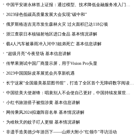
中国平安谢永林答上证报：通过模型、技术降低金融服务准入门槛 提升金融服务的普惠性和可得性
2023绿色低碳高质量发展大会实现“碳中和”
俄罗斯格连吉克市发生森林火灾 过火面积已达118公顷
浙江查获日本核辐射地区进口食品 基本情况讲解
载4人汽车被暴雨冲入河中3姐弟死亡 基本信息讲解
“超级月亮”今夜登场 基本信息讲解
传苹果测试中国厂商显示屏，用于Vision Pro头显
2023中国国际皮革展览会共享新机遇
长宁这家“全国最美基层图书馆”，打造了全区首个无障碍数字阅读空间
中国驻美大使谢锋：唱衰别人不会使自己更好，中国持续发展世界才会更加繁荣
小红书旅游搭子被指涉黄 基本信息讲解
网传乘风2024拟邀阵容名单 基本情况讲解
为啥秋天的蚊子叮人更狠 基本情况讲解
非遗手造美德少年游历下——山师大附小“红领巾”寻访活动