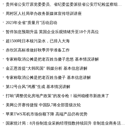
贵州省公安厅原党委委员、省纪委监委派驻省公安厅纪检监察组原组长陈罡接受纪律审查和监察调查
周村区人社局举办政务新媒体宣传培训讲座
2023年全省“质量月”活动启动
暂停加息预期升温 英国企业乐观情绪升至18个月高位
超1500吨日本核污染水，已排入大海
赤坎区高标准做好秋季开学准备工作
专家称取消公摊是把老百姓当傻子忽悠 基本情况讲解
金正恩首提“大韩民国” 韩媒分析 基本信息讲解
专家称取消公摊是把老百姓当傻子 基本信息讲解
第12号台风“鸿雁”生成 基本情况讲解
打响“调整优化房地产政策”的发令枪！福州稳楼市新政来了
美网公开赛传捷报 中国队7将全部晋级次轮
苹果TWS耳机市场份额下降 高端产品仍有优势
国家统计局：8月份制造业采购经理指数持续回升 非制造业商务活动指数延续扩张态势