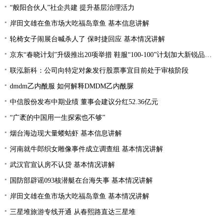
“般阳合伙人”社企共建 提升基层治理活力
岸田文雄在鱼市场大吃福岛章鱼 基本信息讲解
轮椅女子闹展台喊杀人了 保时捷回应 基本情况讲解
京东“春晓计划”升级推出20项举措 鞋服“100-100”计划加大新锐品牌扶持力度
联泓新科：公司向特定对象发行股票事宜目前处于审核阶段
dmdm乙内酰服 如何解释DMDM乙内酰脲
中信股份发布中期业绩 董事会建议分红52.36亿元
“广袤的中国用一生探索也不够”
烟台海边现大量蝼蛄虾 基本信息讲解
河南就牛郎织女雕像事件成立调查组 基本情况讲解
武汉官宣认房不认贷 基本情况讲解
国防部辟谣093核潜艇在台海失事 基本情况讲解
岸田文雄在鱼市场大吃福岛章鱼 基本情况讲解
三星堆旅游专线开通 从春熙路直达三星堆