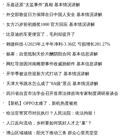
乐嘉还原“太监事件”真相 基本情况讲解
外交部敦促日方保障在日中国人安全 基本情况讲解
女方25岁前初婚奖1000 官方回应 基本情况讲解
比亚迪的车更便宜了，毛利却提升了
翱捷科技-U2023年上半年净利-3.36亿 亏损增长281.27%
杨幂：自觉抵制天价片酬阴阳合同 基本信息讲解
网红导游因河南雕塑事件收威胁邮件 基本信息讲解
开学季被这些迎新方式打动了 基本情况讲解
天津大爷跳水怎么成了“8A级”景点 基本情况讲解
四川省自贡市法学会召开首席法律咨询专家制度调研座谈会
【新机】OPPO太难了，新机热度被抢
给法官寄冥币对抗执行？人民法院：依法拘留！
人口反向流动，乡村要如何筑好人才之“巢”？
博山区域城镇：阳光下推动三务 群众心里亮堂堂