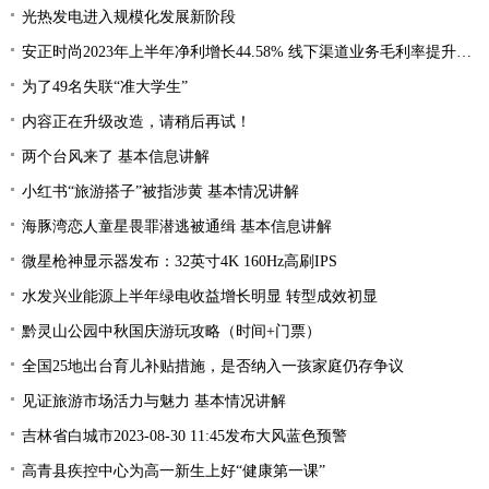
光热发电进入规模化发展新阶段
安正时尚2023年上半年净利增长44.58% 线下渠道业务毛利率提升2.28%
为了49名失联“准大学生”
内容正在升级改造，请稍后再试！
两个台风来了 基本信息讲解
小红书“旅游搭子”被指涉黄 基本情况讲解
海豚湾恋人童星畏罪潜逃被通缉 基本信息讲解
微星枪神显示器发布：32英寸4K 160Hz高刷IPS
水发兴业能源上半年绿电收益增长明显 转型成效初显
黔灵山公园中秋国庆游玩攻略（时间+门票）
全国25地出台育儿补贴措施，是否纳入一孩家庭仍存争议
见证旅游市场活力与魅力 基本情况讲解
吉林省白城市2023-08-30 11:45发布大风蓝色预警
高青县疾控中心为高一新生上好“健康第一课”