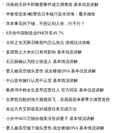
河南就天价牛郎雕塑事件成立调查组 基本信息讲解
华春莹连发4帖警告日本核污染水排海：覆水难收
凭本事买的下铺，不想让别人坐，行不行？
8月份中国制造业PMI升至49.7%
火炬之光无限召唤契约怎么加点 游戏玩法攻略
多国禁止大米出口有何影响 基本信息讲解
石正丽确认为院士候选人 基本情况讲解
婴儿被高空烟头烫伤 或全楼做DNA 基本信息讲解
中山宣布施行认房不认贷 基本情况讲解
教师书中称女生是早恋责任人 官方回应 基本信息讲解
在梦想启航的地方展翅高飞，吴易昺迎来赛季大满贯首胜
命运方舟艾莉诺亚好感度任务完成方法
小伙中6835万独自领奖没告诉妻子 基本情况讲解
婴儿被高空抛下烟头烫伤 或全楼做DNA 基本情况讲解