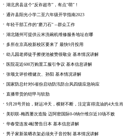
湖北房县这个“反诈超市”，有点“萌”！
通许县阳光小学二至六年级开学指南2023
年轻干部工作的“磨刀石” --群众工作
湖北随州可提供云米洗碗机维修服务地址在哪
多所在京高校新校区要来了 最快9月投用
幼儿园老师徒手擦便池被赞很敬业 基本情况讲解
医院花近600万购置工服引争议 基本信息讲解
张颂文评价檀健次、孙阳 基本情况讲解
国家防总针对6省份启动防汛防台风四级应急响应
直播带货的铠甲与软肋
9月28号开始，财运冲天，横财不断，注定富得流油的4大生肖
美职联-梅西屡次造险 迈阿密国际0-0纳什维尔近10场不败
华春莹连发4帖警告日本 基本信息讲解
男子家新装晒衣架必须夹子音控制 基本情况讲解