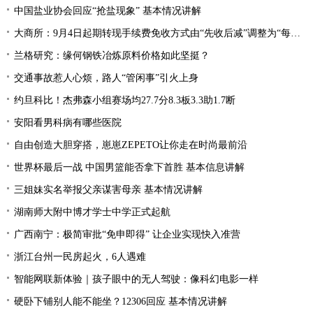
中国盐业协会回应“抢盐现象” 基本情况讲解
大商所：9月4日起期转现手续费免收方式由“先收后减”调整为“每日直接减免”
兰格研究：缘何钢铁冶炼原料价格如此坚挺？
交通事故惹人心烦，路人“管闲事”引火上身
约旦科比！杰弗森小组赛场均27.7分8.3板3.3助1.7断
安阳看男科病有哪些医院
自由创造大胆穿搭，崽崽ZEPETO让你走在时尚最前沿
世界杯最后一战 中国男篮能否拿下首胜 基本信息讲解
三姐妹实名举报父亲谋害母亲 基本情况讲解
湖南师大附中博才学士中学正式起航
广西南宁：极简审批“免申即得” 让企业实现快入准营
浙江台州一民房起火，6人遇难
智能网联新体验｜孩子眼中的无人驾驶：像科幻电影一样
硬卧下铺别人能不能坐？12306回应 基本情况讲解