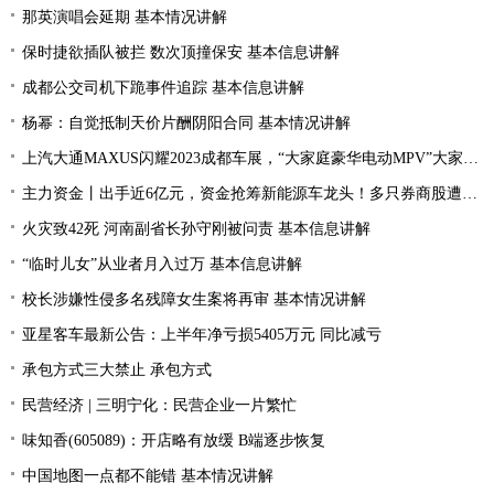
那英演唱会延期 基本情况讲解
保时捷欲插队被拦 数次顶撞保安 基本信息讲解
成都公交司机下跪事件追踪 基本信息讲解
杨幂：自觉抵制天价片酬阴阳合同 基本情况讲解
上汽大通MAXUS闪耀2023成都车展，“大家庭豪华电动MPV”大家7全球首秀亮相
主力资金丨出手近6亿元，资金抢筹新能源车龙头！多只券商股遭资金抛弃
火灾致42死 河南副省长孙守刚被问责 基本信息讲解
“临时儿女”从业者月入过万 基本信息讲解
校长涉嫌性侵多名残障女生案将再审 基本情况讲解
亚星客车最新公告：上半年净亏损5405万元 同比减亏
承包方式三大禁止 承包方式
民营经济 | 三明宁化：民营企业一片繁忙
味知香(605089)：开店略有放缓 B端逐步恢复
中国地图一点都不能错 基本情况讲解