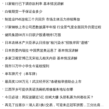
11家银行已下调存款利率 基本情况讲解
白银期货一手保证金多少
制造业PMI连续三个月回升 市场主体活力持续释放
37家钢铁上市公司悉数披露半年报 行业景气度全面回升仍需过程
健民集团08月31日获沪股通增持5万股
日本农林水产大臣承认日排放“核污染水”招致岸田“遗憾”
日本胜委内瑞拉 中国男篮奥运悬了 基本情况讲解
多家卫视官博已无宋祖儿相关内容 基本情况讲解
我市55万中小学生今返校报到
单车牌尺寸（单车牌）
最高奖1200万元！武汉经开区7条硬核举措助企上市
江西萍乡可提供美诺洗碗机维修服务地址在哪
今日必读：周应波砸近5亿 但斌大赚 头部私募为何都在买？
再见了拉塞尔！湖人若1换1交易，可迎来总冠军拼图，三分比肩库里