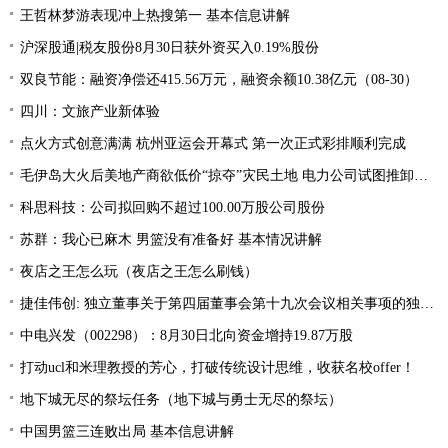
王哲林梦游表现冲上热搜第一 基本信息讲解
沪深股通|税友股份8月30日获外资买入0.19%股份
双良节能：融资净偿还415.56万元，融资余额10.38亿元（08-30）
四川：文旅产业新体验
点火方式创意满满 杭州亚运会开幕式 第一次正式彩排顺利完成
毛伊岛大火后美地产商欲低价“掠夺”灾民土地 电力公司试图推卸责任
科思科技：公司拟回购不超过100.00万股公司股份
苏群：我心已麻木 男篮没有准备好 基本情况讲解
夜店之王怎么玩（夜店之王怎么刷钱）
捷佳伟创: 独立董事关于第四届董事会第十九次会议相关事项的独立意见
中电兴发（002298）：8月30日北向资金增持19.87万股
打动ucl和米理教授的芳心，打破传统设计思维，收获名校offer！
地下城无尽的祭坛任务（地下城与勇士无尽的祭坛）
中国男篮三连败出局 基本信息讲解