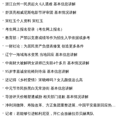
浙江台州一民房起火 6人遇难 基本信息讲解
舒淇亮相威尼斯电影节评审团 基本情况讲解
宋红玉个人资料 宋红玉
考生网上报名登录（考生网上报名）
教育部：严禁以竞赛成绩等作为招生入学依据或参考
一财社论：为居民资产负债表修复 创造更多条件
辽宁一海域海水变黑 当地回应 基本信息讲解
中南财大被解聘女讲师已失联4个多月 基本情况讲解
95岁李嘉诚坐轮椅到寺庙 基本信息讲解
还记得《乡村爱情》宋晓峰吗？女儿颜值这么高
中元节市民扮黑白无常游街 基本信息讲解
导游评天价雕塑遭威胁 相关部门道歉 基本情况讲解
净利润微降、寿险改革、方正集团重整进展...中国平安最新回应热点问题
记者：若能够引进帕利尼亚，拜仁会放赫拉芬贝赫离队