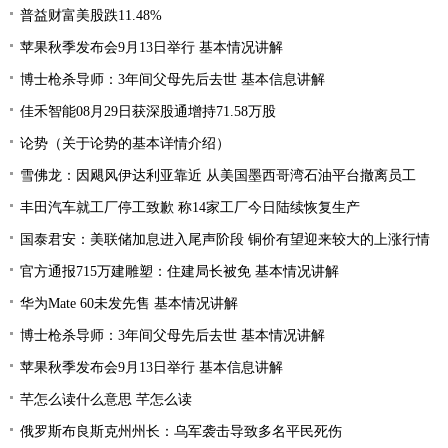
普益财富美股跌11.48%
苹果秋季发布会9月13日举行 基本情况讲解
博士枪杀导师：3年间父母先后去世 基本信息讲解
佳禾智能08月29日获深股通增持71.58万股
论势（关于论势的基本详情介绍）
雪佛龙：因飓风伊达利亚靠近 从美国墨西哥湾石油平台撤离员工
丰田汽车就工厂停工致歉 称14家工厂今日陆续恢复生产
国泰君安：美联储加息进入尾声阶段 铜价有望迎来较大的上涨行情
官方通报715万建雕塑：住建局长被免 基本情况讲解
华为Mate 60未发先售 基本情况讲解
博士枪杀导师：3年间父母先后去世 基本情况讲解
苹果秋季发布会9月13日举行 基本信息讲解
芊怎么读什么意思 芊怎么读
俄罗斯布良斯克州州长：乌军袭击导致多名平民死伤