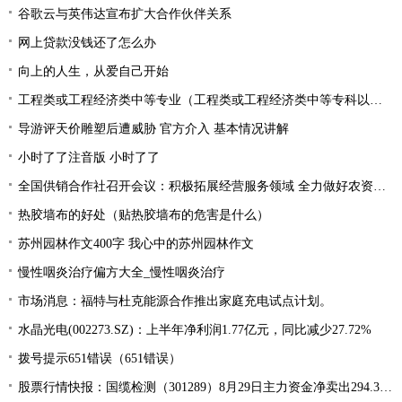
谷歌云与英伟达宣布扩大合作伙伴关系
网上贷款没钱还了怎么办
向上的人生，从爱自己开始
工程类或工程经济类中等专业（工程类或工程经济类中等专科以上学历）
导游评天价雕塑后遭威胁 官方介入 基本情况讲解
小时了了注音版 小时了了
全国供销合作社召开会议：积极拓展经营服务领域 全力做好农资供应
热胶墙布的好处（贴热胶墙布的危害是什么）
苏州园林作文400字 我心中的苏州园林作文
慢性咽炎治疗偏方大全_慢性咽炎治疗
市场消息：福特与杜克能源合作推出家庭充电试点计划。
水晶光电(002273.SZ)：上半年净利润1.77亿元，同比减少27.72%
拨号提示651错误（651错误）
股票行情快报：国缆检测（301289）8月29日主力资金净卖出294.37万元