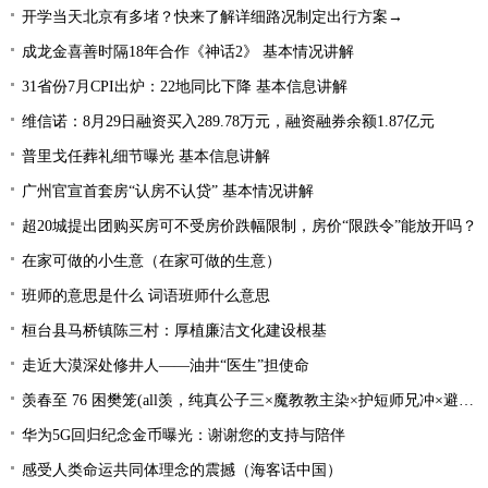
开学当天北京有多堵？快来了解详细路况制定出行方案→
成龙金喜善时隔18年合作《神话2》 基本情况讲解
31省份7月CPI出炉：22地同比下降 基本信息讲解
维信诺：8月29日融资买入289.78万元，融资融券余额1.87亿元
普里戈任葬礼细节曝光 基本信息讲解
广州官宣首套房“认房不认贷” 基本情况讲解
超20城提出团购买房可不受房价跌幅限制，房价“限跌令”能放开吗？
在家可做的小生意（在家可做的生意）
班师的意思是什么 词语班师什么意思
桓台县马桥镇陈三村：厚植廉洁文化建设根基
走近大漠深处修井人——油井“医生”担使命
羡春至 76 困樊笼(all羡，纯真公子三×魔教教主染×护短师兄冲×避世温柔影×贪财白莲羡）
华为5G回归纪念金币曝光：谢谢您的支持与陪伴
感受人类命运共同体理念的震撼（海客话中国）