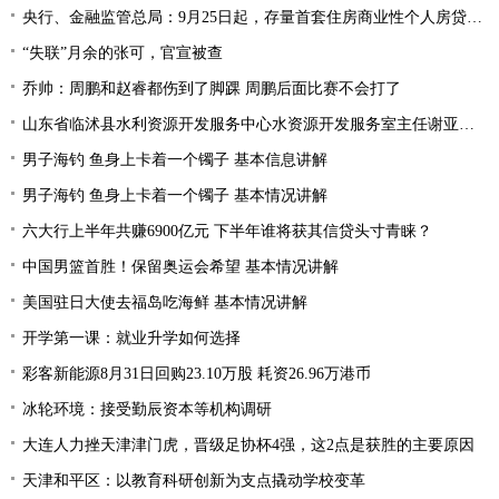
央行、金融监管总局：9月25日起，存量首套住房商业性个人房贷借款人可向金融机构申请协商变更利率水平
“失联”月余的张可，官宣被查
乔帅：周鹏和赵睿都伤到了脚踝 周鹏后面比赛不会打了
山东省临沭县水利资源开发服务中心水资源开发服务室主任谢亚州被查
男子海钓 鱼身上卡着一个镯子 基本信息讲解
男子海钓 鱼身上卡着一个镯子 基本情况讲解
六大行上半年共赚6900亿元 下半年谁将获其信贷头寸青睐？
中国男篮首胜！保留奥运会希望 基本情况讲解
美国驻日大使去福岛吃海鲜 基本情况讲解
开学第一课：就业升学如何选择
彩客新能源8月31日回购23.10万股 耗资26.96万港币
冰轮环境：接受勤辰资本等机构调研
大连人力挫天津津门虎，晋级足协杯4强，这2点是获胜的主要原因
天津和平区：以教育科研创新为支点撬动学校变革