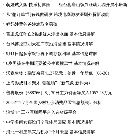
萌娃试入园 快乐初体验——桓台县唐山镇兴旺幼儿园开展小班新生体验活动
从“愁订单”到有钱做研发 跨境电商激发深圳外贸新动能
妈妈姓曹爸爸姓袁取名男孩
普里戈任坠亡2名嫌疑人浮出水面 基本信息讲解
台风苏拉或明天在广东沿海登陆 基本情况讲解
9月1日起多家银行再下调存款利率 基本信息讲解
6岁男孩在牛棚玩耍被公牛顶撞离世 基本情况讲解
沃森生物：融资余额41.37亿元，创近一年新低（08-30）
上海形成引才聚才“强磁场”（新气象 新作为）
普冉股份（688766）8月30日主力资金净买入1057.28万元
2023年1-7月全国乡村社会消费品零售总额统计分析
淄博4个工业互联网平台入选省级平台
中学多间女寝没门？教体局回应 基本情况讲解
河北一村庄洪灾后积水1个月未退 基本信息讲解