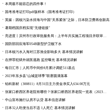
本周最不能容忍的四件事！
国考准考证打印pdf版样本（国考准考证打印）
英媒：因核污染水排海与中国“关系紧张”之际，日本防卫费再创新高
暑期档国庆档实现“无缝链接”
亮进度丨滨州市行政审批服务局：上半年共实施工程项目并联审批9894件 并联审批率居全省第一位、办件量全省第二
国防部回应海军054B新型护卫舰下水
日本核污水入海对江苏渔业影响多大 基本情况讲解
在押罪犯狱外就医逃跑 监控曝光 基本情况讲解
每日汇市｜人民币中间价8月累计调贬511基点
2023年东乡县“山城篮球季”联赛圆满落幕
铂科新材（300811）8月31日主力资金净买入634.00万元
张家口桥西区养老院有哪些？张家口桥西区养老院一览表（2023年）
中山宣布施行认房不认贷 基本信息讲解
日本32人吃便当后不适 1人死亡 基本情况讲解