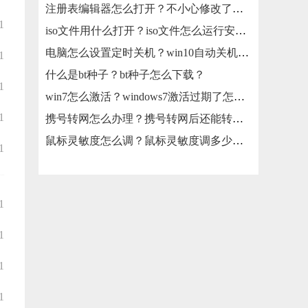
注册表编辑器怎么打开？不小心修改了注册表怎么还原？
1
iso文件用什么打开？iso文件怎么运行安装？
电脑怎么设置定时关机？win10自动关机怎么设置？
1
什么是bt种子？bt种子怎么下载？
1
win7怎么激活？windows7激活过期了怎么办？
1
携号转网怎么办理？携号转网后还能转回来吗？
鼠标灵敏度怎么调？鼠标灵敏度调多少合适？
1
1
1
1
1