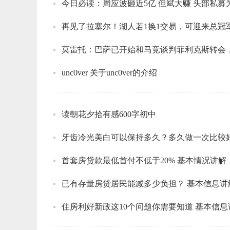
今日必读：周应波砸近5亿 但斌大赚 头部私募
再见了拉塞尔！湖人若1换1交易，可迎来总冠
莫雷托：巴萨已开始和马竞谈判菲利克斯转会
unc0ver 关于unc0ver的介绍
读朝花夕拾有感600字初中
牙齿冷光美白可以保持多久？多久做一次比较
首套房贷款最低首付不低于20% 基本情况讲解
已有存量房贷居民能减多少负担？ 基本信息讲
住房利好新政这10个问题你需要知道 基本信息