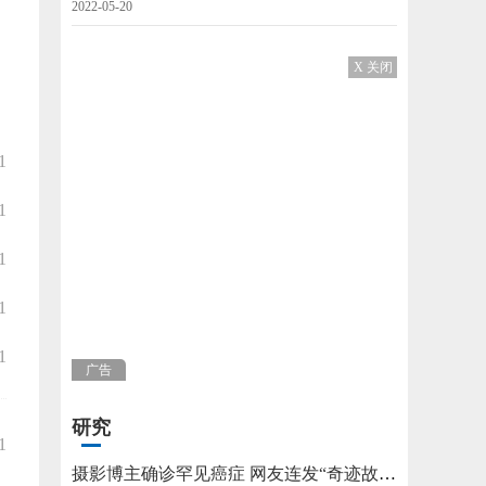
2022-05-20
X 关闭
1
1
1
1
1
广告
研究
1
摄影博主确诊罕见癌症 网友连发“奇迹故事”不允许他躺平