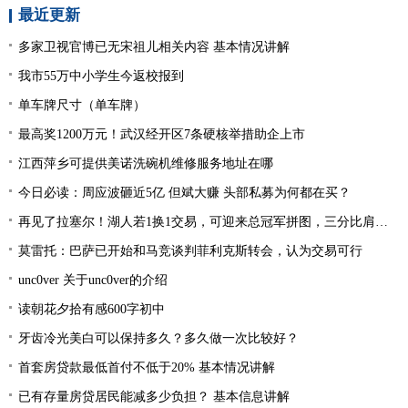
最近更新
多家卫视官博已无宋祖儿相关内容 基本情况讲解
我市55万中小学生今返校报到
单车牌尺寸（单车牌）
最高奖1200万元！武汉经开区7条硬核举措助企上市
江西萍乡可提供美诺洗碗机维修服务地址在哪
今日必读：周应波砸近5亿 但斌大赚 头部私募为何都在买？
再见了拉塞尔！湖人若1换1交易，可迎来总冠军拼图，三分比肩库里
莫雷托：巴萨已开始和马竞谈判菲利克斯转会，认为交易可行
unc0ver 关于unc0ver的介绍
读朝花夕拾有感600字初中
牙齿冷光美白可以保持多久？多久做一次比较好？
首套房贷款最低首付不低于20% 基本情况讲解
已有存量房贷居民能减多少负担？ 基本信息讲解