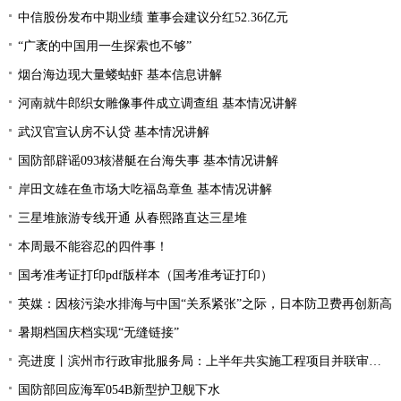
中信股份发布中期业绩 董事会建议分红52.36亿元
“广袤的中国用一生探索也不够”
烟台海边现大量蝼蛄虾 基本信息讲解
河南就牛郎织女雕像事件成立调查组 基本情况讲解
武汉官宣认房不认贷 基本情况讲解
国防部辟谣093核潜艇在台海失事 基本情况讲解
岸田文雄在鱼市场大吃福岛章鱼 基本情况讲解
三星堆旅游专线开通 从春熙路直达三星堆
本周最不能容忍的四件事！
国考准考证打印pdf版样本（国考准考证打印）
英媒：因核污染水排海与中国“关系紧张”之际，日本防卫费再创新高
暑期档国庆档实现“无缝链接”
亮进度丨滨州市行政审批服务局：上半年共实施工程项目并联审批9894件 并联审批率居全省第一位、办件量全省第二
国防部回应海军054B新型护卫舰下水