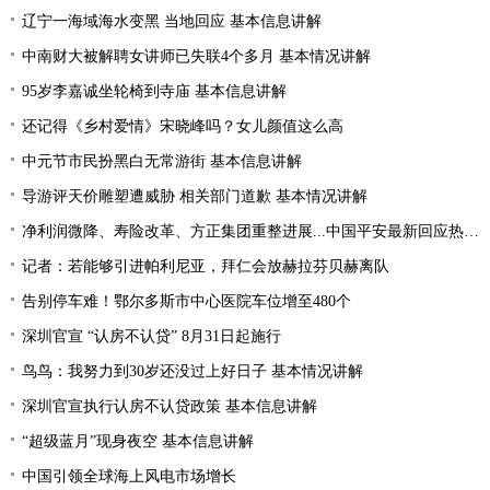
辽宁一海域海水变黑 当地回应 基本信息讲解
中南财大被解聘女讲师已失联4个多月 基本情况讲解
95岁李嘉诚坐轮椅到寺庙 基本信息讲解
还记得《乡村爱情》宋晓峰吗？女儿颜值这么高
中元节市民扮黑白无常游街 基本信息讲解
导游评天价雕塑遭威胁 相关部门道歉 基本情况讲解
净利润微降、寿险改革、方正集团重整进展...中国平安最新回应热点问题
记者：若能够引进帕利尼亚，拜仁会放赫拉芬贝赫离队
告别停车难！鄂尔多斯市中心医院车位增至480个
深圳官宣 “认房不认贷” 8月31日起施行
鸟鸟：我努力到30岁还没过上好日子 基本情况讲解
深圳官宣执行认房不认贷政策 基本信息讲解
“超级蓝月”现身夜空 基本信息讲解
中国引领全球海上风电市场增长