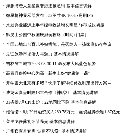
海豚湾恋人童星畏罪潜逃被通缉 基本信息讲解
微星枪神显示器发布：32英寸4K 160Hz高刷IPS
水发兴业能源上半年绿电收益增长明显 转型成效初显
黔灵山公园中秋国庆游玩攻略（时间+门票）
全国25地出台育儿补贴措施，是否纳入一孩家庭仍存争议
见证旅游市场活力与魅力 基本情况讲解
吉林省白城市2023-08-30 11:45发布大风蓝色预警
高青县疾控中心为高一新生上好“健康第一课”
开学当天北京有多堵？快来了解详细路况制定出行方案→
成龙金喜善时隔18年合作《神话2》 基本情况讲解
31省份7月CPI出炉：22地同比下降 基本信息讲解
维信诺：8月29日融资买入289.78万元，融资融券余额1.87亿元
普里戈任葬礼细节曝光 基本信息讲解
广州官宣首套房“认房不认贷” 基本情况讲解