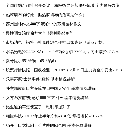
全国供销合作社召开会议：积极拓展经营服务领域 全力做好农资供应
热胶墙布的好处（贴热胶墙布的危害是什么）
苏州园林作文400字 我心中的苏州园林作文
慢性咽炎治疗偏方大全_慢性咽炎治疗
市场消息：福特与杜克能源合作推出家庭充电试点计划。
水晶光电(002273.SZ)：上半年净利润1.77亿元，同比减少27.72%
拨号提示651错误（651错误）
股票行情快报：国缆检测（301289）8月29日主力资金净卖出294.37万元
乐嘉还原“太监事件”真相 基本情况讲解
外交部敦促日方保障在日中国人安全 基本情况讲解
女方25岁前初婚奖1000 官方回应 基本情况讲解
比亚迪的车更便宜了，毛利却提升了
翱捷科技-U2023年上半年净利-3.36亿 亏损增长281.27%
杨幂：自觉抵制天价片酬阴阳合同 基本信息讲解