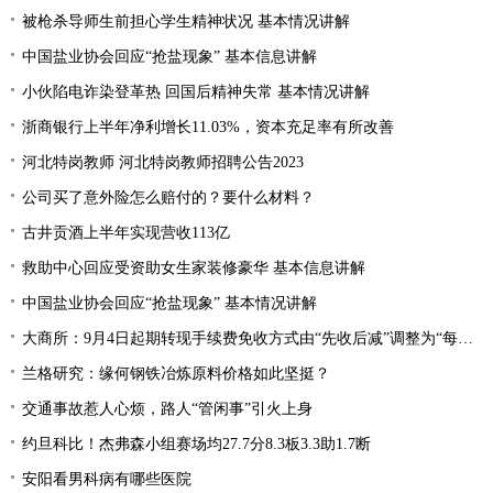
被枪杀导师生前担心学生精神状况 基本情况讲解
中国盐业协会回应“抢盐现象” 基本信息讲解
小伙陷电诈染登革热 回国后精神失常 基本情况讲解
浙商银行上半年净利增长11.03%，资本充足率有所改善
河北特岗教师 河北特岗教师招聘公告2023
公司买了意外险怎么赔付的？要什么材料？
古井贡酒上半年实现营收113亿
救助中心回应受资助女生家装修豪华 基本信息讲解
中国盐业协会回应“抢盐现象” 基本情况讲解
大商所：9月4日起期转现手续费免收方式由“先收后减”调整为“每日直接减免”
兰格研究：缘何钢铁冶炼原料价格如此坚挺？
交通事故惹人心烦，路人“管闲事”引火上身
约旦科比！杰弗森小组赛场均27.7分8.3板3.3助1.7断
安阳看男科病有哪些医院