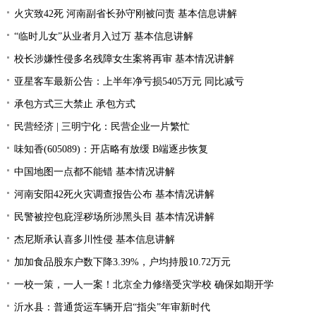
火灾致42死 河南副省长孙守刚被问责 基本信息讲解
“临时儿女”从业者月入过万 基本信息讲解
校长涉嫌性侵多名残障女生案将再审 基本情况讲解
亚星客车最新公告：上半年净亏损5405万元 同比减亏
承包方式三大禁止 承包方式
民营经济 | 三明宁化：民营企业一片繁忙
味知香(605089)：开店略有放缓 B端逐步恢复
中国地图一点都不能错 基本情况讲解
河南安阳42死火灾调查报告公布 基本情况讲解
民警被控包庇淫秽场所涉黑头目 基本情况讲解
杰尼斯承认喜多川性侵 基本信息讲解
加加食品股东户数下降3.39%，户均持股10.72万元
一校一策，一人一案！北京全力修缮受灾学校 确保如期开学
沂水县：普通货运车辆开启“指尖”年审新时代