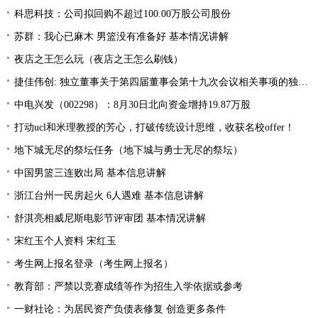
科思科技：公司拟回购不超过100.00万股公司股份
苏群：我心已麻木 男篮没有准备好 基本情况讲解
夜店之王怎么玩（夜店之王怎么刷钱）
捷佳伟创: 独立董事关于第四届董事会第十九次会议相关事项的独立意见
中电兴发（002298）：8月30日北向资金增持19.87万股
打动ucl和米理教授的芳心，打破传统设计思维，收获名校offer！
地下城无尽的祭坛任务（地下城与勇士无尽的祭坛）
中国男篮三连败出局 基本信息讲解
浙江台州一民房起火 6人遇难 基本信息讲解
舒淇亮相威尼斯电影节评审团 基本情况讲解
宋红玉个人资料 宋红玉
考生网上报名登录（考生网上报名）
教育部：严禁以竞赛成绩等作为招生入学依据或参考
一财社论：为居民资产负债表修复 创造更多条件