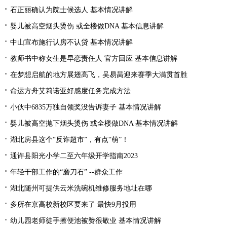
石正丽确认为院士候选人 基本情况讲解
婴儿被高空烟头烫伤 或全楼做DNA 基本信息讲解
中山宣布施行认房不认贷 基本情况讲解
教师书中称女生是早恋责任人 官方回应 基本信息讲解
在梦想启航的地方展翅高飞，吴易昺迎来赛季大满贯首胜
命运方舟艾莉诺亚好感度任务完成方法
小伙中6835万独自领奖没告诉妻子 基本情况讲解
婴儿被高空抛下烟头烫伤 或全楼做DNA 基本情况讲解
湖北房县这个“反诈超市”，有点“萌”！
通许县阳光小学二至六年级开学指南2023
年轻干部工作的“磨刀石” --群众工作
湖北随州可提供云米洗碗机维修服务地址在哪
多所在京高校新校区要来了 最快9月投用
幼儿园老师徒手擦便池被赞很敬业 基本情况讲解