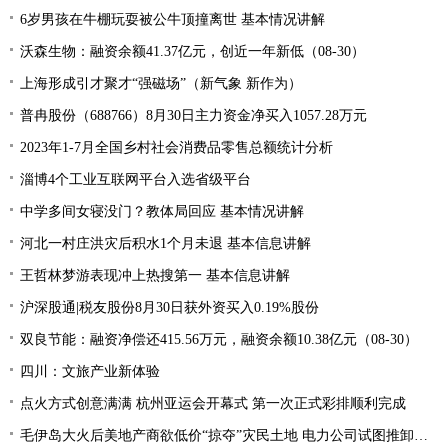
6岁男孩在牛棚玩耍被公牛顶撞离世 基本情况讲解
沃森生物：融资余额41.37亿元，创近一年新低（08-30）
上海形成引才聚才“强磁场”（新气象 新作为）
普冉股份（688766）8月30日主力资金净买入1057.28万元
2023年1-7月全国乡村社会消费品零售总额统计分析
淄博4个工业互联网平台入选省级平台
中学多间女寝没门？教体局回应 基本情况讲解
河北一村庄洪灾后积水1个月未退 基本信息讲解
王哲林梦游表现冲上热搜第一 基本信息讲解
沪深股通|税友股份8月30日获外资买入0.19%股份
双良节能：融资净偿还415.56万元，融资余额10.38亿元（08-30）
四川：文旅产业新体验
点火方式创意满满 杭州亚运会开幕式 第一次正式彩排顺利完成
毛伊岛大火后美地产商欲低价“掠夺”灾民土地 电力公司试图推卸责任