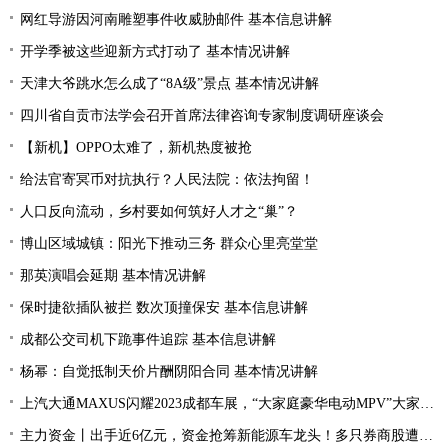
网红导游因河南雕塑事件收威胁邮件 基本信息讲解
开学季被这些迎新方式打动了 基本情况讲解
天津大爷跳水怎么成了“8A级”景点 基本情况讲解
四川省自贡市法学会召开首席法律咨询专家制度调研座谈会
【新机】OPPO太难了，新机热度被抢
给法官寄冥币对抗执行？人民法院：依法拘留！
人口反向流动，乡村要如何筑好人才之“巢”？
博山区域城镇：阳光下推动三务 群众心里亮堂堂
那英演唱会延期 基本情况讲解
保时捷欲插队被拦 数次顶撞保安 基本信息讲解
成都公交司机下跪事件追踪 基本信息讲解
杨幂：自觉抵制天价片酬阴阳合同 基本情况讲解
上汽大通MAXUS闪耀2023成都车展，“大家庭豪华电动MPV”大家7全球首秀亮相
主力资金丨出手近6亿元，资金抢筹新能源车龙头！多只券商股遭资金抛弃