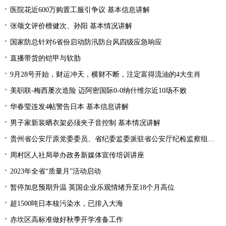
医院花近600万购置工服引争议 基本信息讲解
张颂文评价檀健次、孙阳 基本情况讲解
国家防总针对6省份启动防汛防台风四级应急响应
直播带货的铠甲与软肋
9月28号开始，财运冲天，横财不断，注定富得流油的4大生肖
美职联-梅西屡次造险 迈阿密国际0-0纳什维尔近10场不败
华春莹连发4帖警告日本 基本信息讲解
男子家新装晒衣架必须夹子音控制 基本情况讲解
贵州省公安厅原党委委员、省纪委监委派驻省公安厅纪检监察组原组长陈罡接受纪律审查和监察调查
周村区人社局举办政务新媒体宣传培训讲座
2023年全省“质量月”活动启动
暂停加息预期升温 英国企业乐观情绪升至18个月高位
超1500吨日本核污染水，已排入大海
赤坎区高标准做好秋季开学准备工作