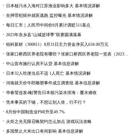
日本核污水入海对江苏渔业影响多大 基本情况讲解
在押罪犯狱外就医逃跑 监控曝光 基本情况讲解
每日汇市｜人民币中间价8月累计调贬511基点
2023年东乡县“山城篮球季”联赛圆满落幕
铂科新材（300811）8月31日主力资金净买入634.00万元
张家口桥西区养老院有哪些？张家口桥西区养老院一览表（2023年）
中山宣布施行认房不认贷 基本信息讲解
日本32人吃便当后不适 1人死亡 基本情况讲解
河南就天价牛郎雕塑事件成立调查组 基本信息讲解
华春莹连发4帖警告日本核污染水排海：覆水难收
凭本事买的下铺，不想让别人坐，行不行？
8月份中国制造业PMI升至49.7%
火炬之光无限召唤契约怎么加点 游戏玩法攻略
多国禁止大米出口有何影响 基本信息讲解