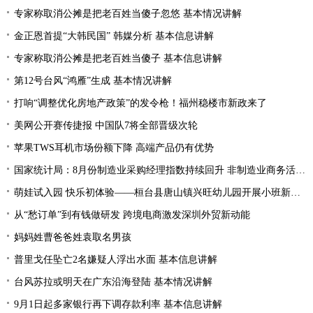
专家称取消公摊是把老百姓当傻子忽悠 基本情况讲解
金正恩首提“大韩民国” 韩媒分析 基本信息讲解
专家称取消公摊是把老百姓当傻子 基本信息讲解
第12号台风“鸿雁”生成 基本情况讲解
打响“调整优化房地产政策”的发令枪！福州稳楼市新政来了
美网公开赛传捷报 中国队7将全部晋级次轮
苹果TWS耳机市场份额下降 高端产品仍有优势
国家统计局：8月份制造业采购经理指数持续回升 非制造业商务活动指数延续扩张态势
萌娃试入园 快乐初体验——桓台县唐山镇兴旺幼儿园开展小班新生体验活动
从“愁订单”到有钱做研发 跨境电商激发深圳外贸新动能
妈妈姓曹爸爸姓袁取名男孩
普里戈任坠亡2名嫌疑人浮出水面 基本信息讲解
台风苏拉或明天在广东沿海登陆 基本情况讲解
9月1日起多家银行再下调存款利率 基本信息讲解