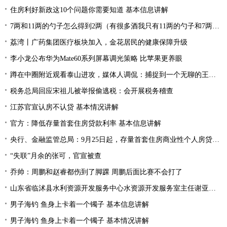
住房利好新政这10个问题你需要知道 基本信息讲解
7两和11两的勺子怎么得到2两（有很多酒我只有11两的勺子和7两的勺子如何得到2两酒）
荔湾丨广药集团医疗板块加入，金花居民的健康保障升级
李小龙公布华为Mate60系列屏幕调光策略 比苹果更养眼
蹲在中圈附近观看泰山进攻，媒体人调侃：捕捉到一个无聊的王大雷
税务总局回应宋祖儿被举报偷逃税：会开展税务稽查
江苏官宣认房不认贷 基本情况讲解
官方：降低存量首套住房贷款利率 基本信息讲解
央行、金融监管总局：9月25日起，存量首套住房商业性个人房贷借款人可向金融机构申请协商变更利率水平
“失联”月余的张可，官宣被查
乔帅：周鹏和赵睿都伤到了脚踝 周鹏后面比赛不会打了
山东省临沭县水利资源开发服务中心水资源开发服务室主任谢亚州被查
男子海钓 鱼身上卡着一个镯子 基本信息讲解
男子海钓 鱼身上卡着一个镯子 基本情况讲解