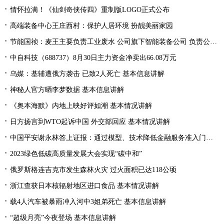
情怀拉满！《仙剑奇侠传四》重制版LOGO正式公布
高端装备中心王庄西村：保护人居环境 扮靓美丽家园
节能国祯：麦王主要负责工业废水 公司旗下智能装备公司 负责公司设备的生产和销售
中自科技（688737）8月30日主力资金净卖出66.08万元
乌媒：基辅遭俄方袭击 已致2人死亡 基本信息讲解
神秘人官方晒李梦数据 基本信息讲解
《奥本海默》内地上映好评如潮 基本情况讲解
日方扬言到WTO起诉中国 外交部回应 基本情况讲解
中国平安谢永林答上证报：通过模型、技术降低金融服务准入门槛 提升金融服务的普惠性和可得性
2023绿色低碳高质量发展大会实现“碳中和”
俄罗斯格连吉克市发生森林火灾 过火面积已达118公顷
浙江查获日本核辐射地区进口食品 基本情况讲解
载4人汽车被暴雨冲入河中3姐弟死亡 基本信息讲解
“超级月亮”今夜登场 基本信息讲解