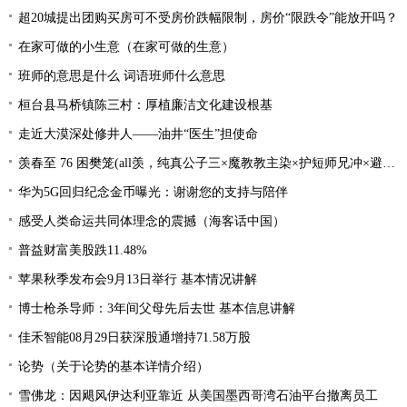
超20城提出团购买房可不受房价跌幅限制，房价“限跌令”能放开吗？
在家可做的小生意（在家可做的生意）
班师的意思是什么 词语班师什么意思
桓台县马桥镇陈三村：厚植廉洁文化建设根基
走近大漠深处修井人——油井“医生”担使命
羡春至 76 困樊笼(all羡，纯真公子三×魔教教主染×护短师兄冲×避世温柔影×贪财白莲羡）
华为5G回归纪念金币曝光：谢谢您的支持与陪伴
感受人类命运共同体理念的震撼（海客话中国）
普益财富美股跌11.48%
苹果秋季发布会9月13日举行 基本情况讲解
博士枪杀导师：3年间父母先后去世 基本信息讲解
佳禾智能08月29日获深股通增持71.58万股
论势（关于论势的基本详情介绍）
雪佛龙：因飓风伊达利亚靠近 从美国墨西哥湾石油平台撤离员工