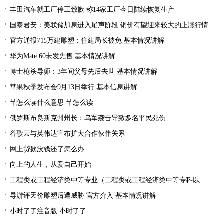
丰田汽车就工厂停工致歉 称14家工厂今日陆续恢复生产
国泰君安：美联储加息进入尾声阶段 铜价有望迎来较大的上涨行情
官方通报715万建雕塑：住建局长被免 基本情况讲解
华为Mate 60未发先售 基本情况讲解
博士枪杀导师：3年间父母先后去世 基本情况讲解
苹果秋季发布会9月13日举行 基本信息讲解
芊怎么读什么意思 芊怎么读
俄罗斯布良斯克州州长：乌军袭击导致多名平民死伤
谷歌云与英伟达宣布扩大合作伙伴关系
网上贷款没钱还了怎么办
向上的人生，从爱自己开始
工程类或工程经济类中等专业（工程类或工程经济类中等专科以上学历）
导游评天价雕塑后遭威胁 官方介入 基本情况讲解
小时了了注音版 小时了了