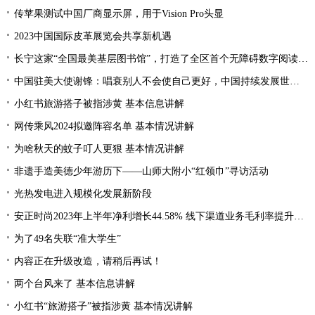
传苹果测试中国厂商显示屏，用于Vision Pro头显
2023中国国际皮革展览会共享新机遇
长宁这家“全国最美基层图书馆”，打造了全区首个无障碍数字阅读空间
中国驻美大使谢锋：唱衰别人不会使自己更好，中国持续发展世界才会更加繁荣
小红书旅游搭子被指涉黄 基本信息讲解
网传乘风2024拟邀阵容名单 基本情况讲解
为啥秋天的蚊子叮人更狠 基本情况讲解
非遗手造美德少年游历下——山师大附小“红领巾”寻访活动
光热发电进入规模化发展新阶段
安正时尚2023年上半年净利增长44.58% 线下渠道业务毛利率提升2.28%
为了49名失联“准大学生”
内容正在升级改造，请稍后再试！
两个台风来了 基本信息讲解
小红书“旅游搭子”被指涉黄 基本情况讲解