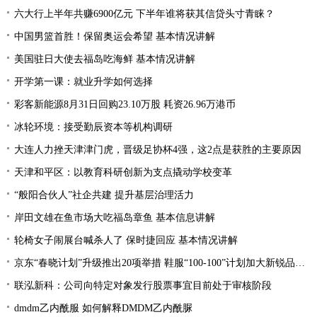
六大行上半年共赚6900亿元 下半年谁将获其信贷头寸青睐？
中国男篮首胜！保留奥运会希望 基本情况讲解
美国驻日大使去福岛吃海鲜 基本情况讲解
开学第一课：就业升学如何选择
彩客新能源8月31日回购23.10万股 耗资26.96万港币
冰轮环境：接受勤辰资本等机构调研
大连人力挫天津津门虎，晋级足协杯4强，这2点是获胜的主要原因
天津和平区：以教育科研创新为支点撬动学校变革
“般阳合伙人”社企共建 提升基层治理活力
岸田文雄在鱼市场大吃福岛章鱼 基本信息讲解
轮椅女子闹展台喊杀人了 保时捷回应 基本情况讲解
京东“春晓计划”升级推出20项举措 鞋服“100-100”计划加大新锐品牌扶持力度
联泓新科：公司向特定对象发行股票事宜目前处于审核阶段
dmdm乙内酰服 如何解释DMDM乙内酰脲