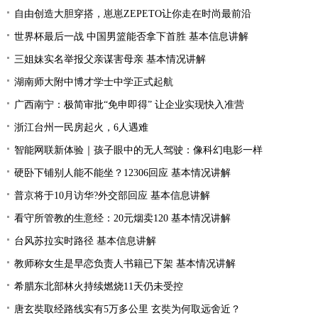
自由创造大胆穿搭，崽崽ZEPETO让你走在时尚最前沿
世界杯最后一战 中国男篮能否拿下首胜 基本信息讲解
三姐妹实名举报父亲谋害母亲 基本情况讲解
湖南师大附中博才学士中学正式起航
广西南宁：极简审批“免申即得” 让企业实现快入准营
浙江台州一民房起火，6人遇难
智能网联新体验｜孩子眼中的无人驾驶：像科幻电影一样
硬卧下铺别人能不能坐？12306回应 基本情况讲解
普京将于10月访华?外交部回应 基本信息讲解
看守所管教的生意经：20元烟卖120 基本情况讲解
台风苏拉实时路径 基本信息讲解
教师称女生是早恋负责人书籍已下架 基本情况讲解
希腊东北部林火持续燃烧11天仍未受控
唐玄奘取经路线实有5万多公里 玄奘为何取远舍近？