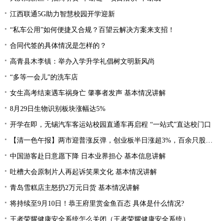
江西联通5G助力智慧校园开学迎新
“私车公用”如何便捷又合规？百望云解决方案来支招！
合同代签的具体情况是怎样的？
高青县木李镇：举办入学升学礼倡树文明新风尚
“多等一会儿”的洗车店
女生高考结束遇车祸身亡 肇事者发声 基本情况讲解
8月29日生物识别板块涨幅达5%
开学在即，无锡汽车客运站校园直通车再启程 “一站式”直达校门口
【清一色午报】两市迎普涨反弹，创业板半日涨超3%，百余只股涨停或涨超10%
中国游客赴日意愿下降 日本业界担心 基本信息讲解
吐槽大会原制片人再起诉笑果文化 基本情况讲解
青岛雪糕店主怒扔2万元日货 基本情况讲解
将持续至9月10日！恭王府里赏金鱼百态 具体是什么情况?
王者荣耀健康安全系统怎么关闭（王者荣耀健康安全系统）