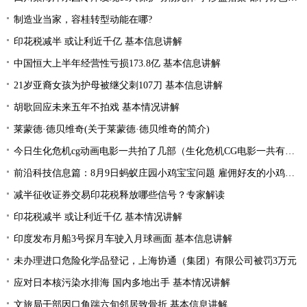
制造业当家，容桂转型动能在哪?
印花税减半 或让利近千亿 基本信息讲解
中国恒大上半年经营性亏损173.8亿 基本信息讲解
21岁亚裔女孩为护母被继父刺107刀 基本信息讲解
胡歌回应未来五年不拍戏 基本情况讲解
莱蒙德·德贝维奇(关于莱蒙德·德贝维奇的简介)
今日生化危机cg动画电影一共拍了几部（生化危机CG电影一共有几部分别是什么）
前沿科技信息篇：8月9日蚂蚁庄园小鸡宝宝问题 雇佣好友的小鸡来工作一起生产肥料需要消耗
减半征收证券交易印花税释放哪些信号？专家解读
印花税减半 或让利近千亿 基本情况讲解
印度发布月船3号探月车驶入月球画面 基本信息讲解
未办理进口危险化学品登记，上海协通（集团）有限公司被罚3万元
应对日本核污染水排海 国内多地出手 基本情况讲解
文旅局干部因口角踹六旬邻居致骨折 基本信息讲解