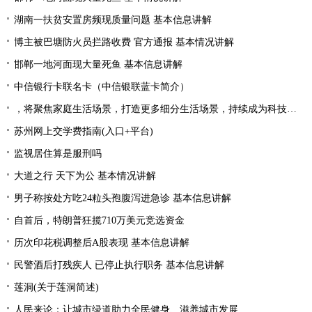
湖南一扶贫安置房频现质量问题 基本信息讲解
博主被巴塘防火员拦路收费 官方通报 基本情况讲解
邯郸一地河面现大量死鱼 基本信息讲解
中信银行卡联名卡（中信银联蓝卡简介）
，将聚焦家庭生活场景，打造更多细分生活场景，持续成为科技创新的风向标，出现新面孔，为行业发展带来新的机遇|产业链情报站
苏州网上交学费指南(入口+平台)
监视居住算是服刑吗
大道之行 天下为公 基本情况讲解
男子称按处方吃24粒头孢腹泻进急诊 基本信息讲解
自首后，特朗普狂揽710万美元竞选资金
历次印花税调整后A股表现 基本信息讲解
民警酒后打残疾人 已停止执行职务 基本信息讲解
莲洞(关于莲洞简述)
人民来论：让城市绿道助力全民健身、滋养城市发展