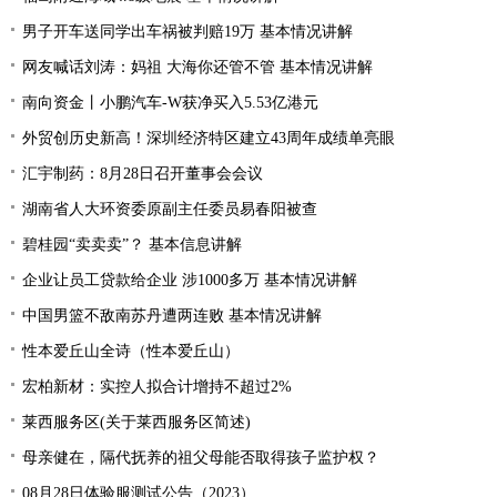
男子开车送同学出车祸被判赔19万 基本情况讲解
网友喊话刘涛：妈祖 大海你还管不管 基本情况讲解
南向资金丨小鹏汽车-W获净买入5.53亿港元
外贸创历史新高！深圳经济特区建立43周年成绩单亮眼
汇宇制药：8月28日召开董事会会议
湖南省人大环资委原副主任委员易春阳被查
碧桂园“卖卖卖”？ 基本信息讲解
企业让员工贷款给企业 涉1000多万 基本情况讲解
中国男篮不敌南苏丹遭两连败 基本情况讲解
性本爱丘山全诗（性本爱丘山）
宏柏新材：实控人拟合计增持不超过2%
莱西服务区(关于莱西服务区简述)
母亲健在，隔代抚养的祖父母能否取得孩子监护权？
08月28日体验服测试公告（2023）