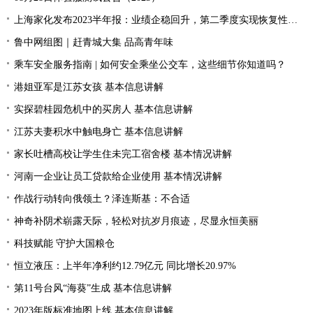
上海家化发布2023半年报：业绩企稳回升，第二季度实现恢复性增长
鲁中网组图｜赶青城大集 品高青年味
乘车安全服务指南 | 如何安全乘坐公交车，这些细节你知道吗？
港姐亚军是江苏女孩 基本信息讲解
实探碧桂园危机中的买房人 基本信息讲解
江苏夫妻积水中触电身亡 基本信息讲解
家长吐槽高校让学生住未完工宿舍楼 基本情况讲解
河南一企业让员工贷款给企业使用 基本情况讲解
作战行动转向俄领土？泽连斯基：不合适
神奇补阴术崭露天际，轻松对抗岁月痕迹，尽显永恒美丽
科技赋能 守护大国粮仓
恒立液压：上半年净利约12.79亿元 同比增长20.97%
第11号台风“海葵”生成 基本信息讲解
2023年版标准地图上线 基本信息讲解