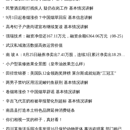
民警酒后殴打残疾人 疑仍在岗工作 基本情况讲解
9月1日起卷烟涨价？中国烟草回应 基本信息讲解
高考钉子户唐尚珺宣布继续复读 基本情况讲解
强瑞技术：融资净偿还167.11万元，融资余额6364.06万元（08-25）
武汉私域激活数据高效运营价值
南 玻Ａ：8月25日融券净卖出7.41万股，连续3日累计净卖出18.29万股
小户型装修效果全景图（皇帝油效果怎么样）
田径世锦赛：美国队12金领跑奖牌榜 莱尔斯成就短跑“三冠王”
两男子禁钓区用活泥鳅钓鱼获刑 基本情况讲解
卷烟将涨价？中国烟草辟谣 基本情况讲解
辛吉飞代言奶粉被举报塑化剂超标 基本情况讲解
南昌县打造本土特色品牌延伸消费链条
你们相视一笑的样子，真好看！
四川某海洋乐园冷库发现16只保护动物死体 事涉盗猎案 部门称已整改