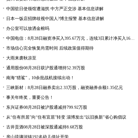
中国驻日使领馆遭滋扰 中方严正交涉 基本信息讲解
日本一饭店招牌歧视中国人?博主报警 基本信息讲解
办公室可以放洒金榕吗
中国电信：8月28日融资净买入395.67万元，连续3日累计净买入1668.15万元
市场信心完全恢复尚需时间 后续政策值得期待
大雨来袭秋凉至
通用股份08月28日获沪股通增持52.39万股
南海“猎鲨”，10余批战机接续出动！
三峡新材：8月28日融券卖出2.33万股，融资融券余额1.35亿元
事关年终奖，重要公告！
东兴证券08月28日被沪股通减持799.92万股
从“住有所居”向“住有宜居”转变 淄博发出“以旧换新”省心购倡议
古井贡酒08月28日被深股通减持8.68万股
房山琉璃河镇192名幼儿借址开学