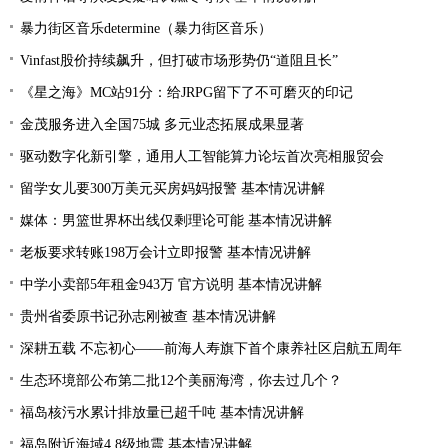
暴力街区音乐determine（暴力街区音乐）
Vinfast股价持续飙升，但打破市场形势仍“道阻且长”
《星之海》MC站91分：给JRPG留下了不可磨灭的印记
金茂服务进入全国75城 多元业态拓展成果显著
驱动数字化新引擎，通用人工智能算力论坛首次亮相服贸会
留学女儿要300万美元买房妈妈报警 基本情况讲解
媒体：男篮世界杯出线仅剩理论可能 基本情况讲解
老板要求转账198万会计立即报警 基本情况讲解
中学小卖部5年租金943万 官方说明 基本情况讲解
贵州省委原书记孙志刚被查 基本情况讲解
深耕五载 不忘初心——前海人寿旗下首个康养社区启航五周年
生态环境部公布第二批12个美丽海湾，你去过几个？
福岛核污水累计排放量已超千吨 基本情况讲解
福岛附近海域4.8级地震 基本情况讲解