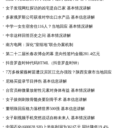
女子发现网红探访的凶宅是自己家 基本情况讲解
多家俄罗斯公司获准对华出口水产品 基本信息讲解
中学一女生宿舍住116人？当地回应 基本情况讲解
中非这样回答历史之问 基本情况讲解
南方电网：深化“室组地”联合办案机制
第二十二届长春农博会闭幕 意向性签约金额281.4亿元
抖音罗盘时钟代码HTML（抖音罗盘时钟）
7万多株紫薇树苗遭汉滨区江北办强毁？陕西安康市当地回应
尼格买提录节目摔伤 基本信息讲解
台官员称微量放射性元素对身体有益 基本情况讲解
女子拔倒刺致骨髓炎要刮骨手术 基本信息讲解
董明珠回应格力落榜世界500强 基本信息讲解
女子刷视频手机突然说话自称未来人 基本情况讲解
中国石化(600028.SH)上半年利润为361亿元 同比降低19.4%