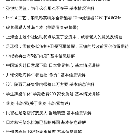
孙悦批男篮：为什么会那么不在乎 基本情况讲解
Intel 4 工艺，消息称英特尔全新酷睿 Ultra处理器22W 下4.8GHz
破禁果猎人禁岛全本（割送青春破禁果）
上海金山这个社区助餐点放置了交流本，就餐老人的意见反馈被采纳
足球报：零债务低负担+卫冕冠军荣耀，三镇的股改前景仍值得期待
中纪委再公布5名“内鬼” 基本信息讲解
中国游客赴日意愿下降 日本业界担心 基本情况讲解
尹锡悦吃海鲜午餐被批“作秀” 基本信息讲解
设计院百元征集业内报价11万方案 基本信息讲解
学生趴桌午休1学期收费200 家长质疑 基本情况讲解
莱奥·韦洛索(关于莱奥·韦洛索简述)
民警在足浴店打残疾人 当地调查 基本信息讲解
日本核污染水排海已影响邻国 基本信息讲解
贵州省委原书记孙志刚被查 基本信息讲解