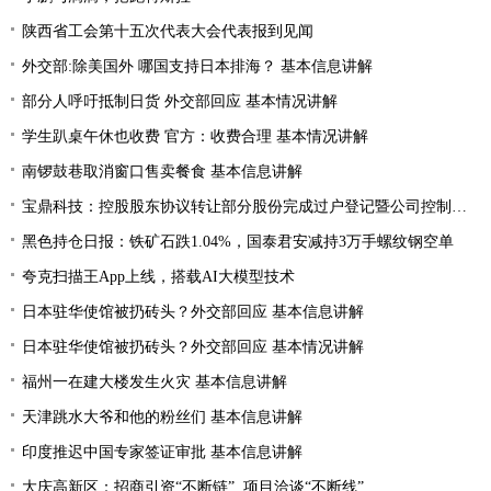
陕西省工会第十五次代表大会代表报到见闻
外交部:除美国外 哪国支持日本排海？ 基本信息讲解
部分人呼吁抵制日货 外交部回应 基本情况讲解
学生趴桌午休也收费 官方：收费合理 基本情况讲解
南锣鼓巷取消窗口售卖餐食 基本信息讲解
宝鼎科技：控股股东协议转让部分股份完成过户登记暨公司控制权发生变更
黑色持仓日报：铁矿石跌1.04%，国泰君安减持3万手螺纹钢空单
夸克扫描王App上线，搭载AI大模型技术
日本驻华使馆被扔砖头？外交部回应 基本信息讲解
日本驻华使馆被扔砖头？外交部回应 基本情况讲解
福州一在建大楼发生火灾 基本信息讲解
天津跳水大爷和他的粉丝们 基本信息讲解
印度推迟中国专家签证审批 基本信息讲解
大庆高新区：招商引资“不断链” 项目洽谈“不断线”