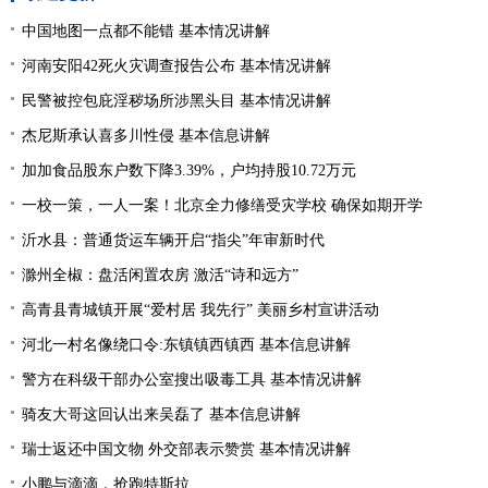
中国地图一点都不能错 基本情况讲解
河南安阳42死火灾调查报告公布 基本情况讲解
民警被控包庇淫秽场所涉黑头目 基本情况讲解
杰尼斯承认喜多川性侵 基本信息讲解
加加食品股东户数下降3.39%，户均持股10.72万元
一校一策，一人一案！北京全力修缮受灾学校 确保如期开学
沂水县：普通货运车辆开启“指尖”年审新时代
滁州全椒：盘活闲置农房 激活“诗和远方”
高青县青城镇开展“爱村居 我先行” 美丽乡村宣讲活动
河北一村名像绕口令:东镇镇西镇西 基本信息讲解
警方在科级干部办公室搜出吸毒工具 基本情况讲解
骑友大哥这回认出来吴磊了 基本信息讲解
瑞士返还中国文物 外交部表示赞赏 基本情况讲解
小鹏与滴滴，抢跑特斯拉