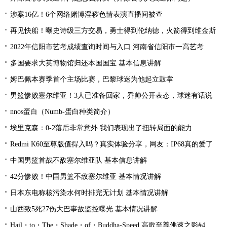
涉案16亿！6个网络赌博淫秽色情表演直播间被查
再见快船！曝史诗级三方交易，勇士得到伦纳德，火箭得到维金斯
2022年信阳市艺考成绩查询时间与入口 河南省信阳市一高艺考
多国要求大英博物馆归还本国国宝 基本信息讲解
姆巴佩本赛季首个主场比赛，巴黎球迷为他起立鼓掌
男篮惨败塞尔维亚！3人已准备回家，乔帅公开表态，球迷有话说
nnos蛋白（Numb-蛋白种类简介）
埃里克森：0-2落后非常意外 我们表现出了扭转局面的能力
Redmi K60至尊版值得入吗？真实体验分享，网友：IP68真的爱了
中国男篮首战不敌塞尔维亚队 基本信息讲解
42分惨败！中国男篮不敌塞尔维亚 基本情况讲解
日本东电称核污染水何时排完无计划 基本情况讲解
山西致5死27伤大巴事故监控曝光 基本情况讲解
Hail・to・The・Shade・of・Buddha-Speed 高歌至尊佛速之影#4