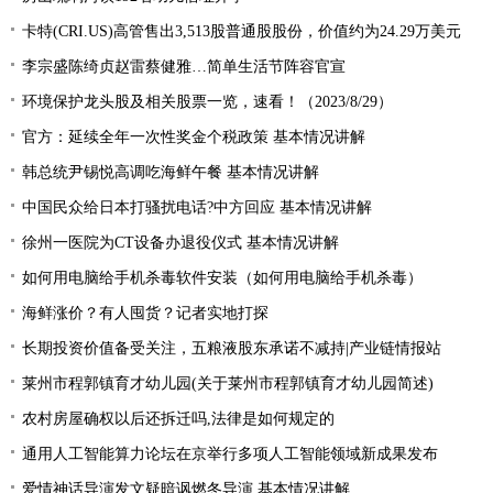
卡特(CRI.US)高管售出3,513股普通股股份，价值约为24.29万美元
李宗盛陈绮贞赵雷蔡健雅…简单生活节阵容官宣
环境保护龙头股及相关股票一览，速看！（2023/8/29）
官方：延续全年一次性奖金个税政策 基本情况讲解
韩总统尹锡悦高调吃海鲜午餐 基本情况讲解
中国民众给日本打骚扰电话?中方回应 基本情况讲解
徐州一医院为CT设备办退役仪式 基本情况讲解
如何用电脑给手机杀毒软件安装（如何用电脑给手机杀毒）
海鲜涨价？有人囤货？记者实地打探
长期投资价值备受关注，五粮液股东承诺不减持|产业链情报站
莱州市程郭镇育才幼儿园(关于莱州市程郭镇育才幼儿园简述)
农村房屋确权以后还拆迁吗,法律是如何规定的
通用人工智能算力论坛在京举行多项人工智能领域新成果发布
爱情神话导演发文疑暗讽燃冬导演 基本情况讲解