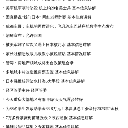
美军机军演时坠毁 机上约20名美士兵 基本信息讲解
因直播说“我们日本” 网红老师辞职 基本信息讲解
成都车展：车机的再度进化，飞凡汽车巴赫座舱数字生态发布
朝鲜宣布：允许回国
被美军炸了67次又遇上日本核污水 基本信息讲解
家长吐槽恶改版儿歌教小孩说脏话 基本情况讲解
管涛：房地产领域或将出台政策组合拳
多地城中村改造推房票安置 基本信息讲解
日本强推核污染水排海5大手段 基本信息讲解
经区管委主任 经区管委
今天重庆大部地区有雨 明后天天气逐步转好
为88名学生发放助学金33.8万元！孝昌县总工会举行2023年“金秋助学”活动
7万多株紫薇树苗遭强毁？陕西通报 基本信息讲解
碘钾片能防辐射？专家辟谣 基本信息讲解