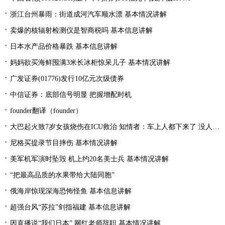
浙江台州暴雨：街道成河汽车顺水漂 基本情况讲解
卖爆的核辐射检测仪是智商税吗 基本信息讲解
日本水产品价格暴跌 基本信息讲解
妈妈欲买海鲜囤满3米长冰柜惊呆儿子 基本情况讲解
广发证券(01776)发行10亿元次级债券
中信证券：底部信号明显 把握增配时机
founder翻译（founder）
大巴起火致7岁女孩烧伤在ICU救治 知情者：车上人都下来了 没人叫醒她
尼格买提录节目摔伤 基本情况讲解
美军机军演时坠毁 机上约20名美士兵 基本情况讲解
“把最高品质的水果带给大陆同胞”
俄海岸惊现深海恐怖怪鱼 基本信息讲解
超强台风“苏拉”剑指福建 基本信息讲解
因直播说“我们日本” 网红老师辞职 基本情况讲解