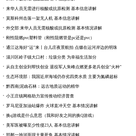
来华人员无需进行核酸或抗原检测 基本信息讲解
莫斯科州击落一架无人机 基本信息讲解
外交部:来华人员无需核酸或抗原检测 基本情况讲解
刚性阻燃pvc塑料管（刚性阻燃管是pc还是pvc）
通江达海好“运”来丨台儿庄夜景航拍 点缀在运河岸边的明珠
淄川区岭子镇大口村：垃圾分类 为幸福生活加分
从自主创业到帮扶创业 退役军人朱峰点燃更多老兵创业“火种”
生态环境部：我国近岸海域仍存劣四类水质 主要为氮磷超标
黔西南|泥凼石林：远古地质运动的精华
小王庄镇网格助力宣传推动经济普查
罗马尼亚加油站爆炸 火球直冲天空 基本情况讲解
换q游戏是什么意思（我和好友之间的换Q游戏）
美军医被曝至少性侵23人 基本信息讲解
邯郸一地河面现大量死鱼 基本情况讲解