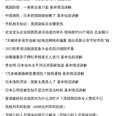
俄国防部：一昼夜击落37架 基本情况讲解
中国渔民：日本把我财路给断了 基本信息讲解
手机相关知识：美团袋鼠豆在哪里找
农业龙头企业招商恳谈活动成功举办 现场签约16个项目 总金额52.1亿元
7天辗转多省市连破3起电信网络诈骗案 烟台高新公安守好市民“钱袋子”
2023世界清洁能源装备大会在四川德阳开幕
自曝抛妻弃子网红举报老丈人贪污 基本信息讲解
李在明:日本在向太平洋沿岸国家宣战 基本情况讲解
7万多株紫薇树苗遭强毁？陕西通报 基本情况讲解
日本渔民哭诉：国家太愚弄人了 基本情况讲解
日本公明党被告知不是访华适当时机 基本情况讲解
黄渤被粉丝当场质问为什么演烂片？高情商回答令人赞叹不已
高铁列车时刻表（k688次列车时刻表）
开除公职人员退休问题怎么解决（开除公职人员退休问题）