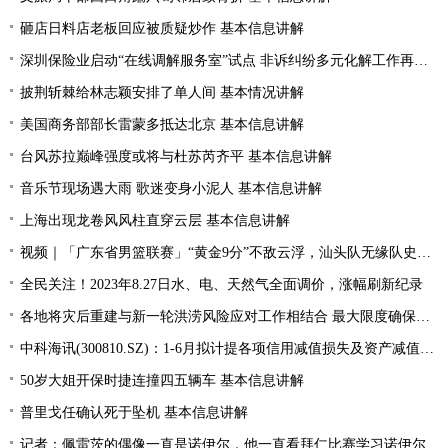
砸店日料店老板回应被质疑炒作 基本信息讲解
深圳保险业启动“在线调解服务室”试点 非诉纠纷多元化解工作再提速
披荆斩棘给林志颖安排了单人间 基本情况讲解
美国商务部部长雷蒙多抵达北京 基本信息讲解
台风苏拉巅峰强度或将与杜苏芮齐平 基本信息讲解
音乐节现场遇大雨 歌迷变身小泥人 基本信息讲解
上海出现龙卷风风柱直穿云层 基本信息讲解
视频｜「广东省男篮联赛」“黄金9分”不敌云浮，汕头队无缘队史首个四强
全民关注！2023年8.27日水、电、天然气全面调价，涨幅刷新纪录
各地将灾后重建与新一轮洪涝风险应对工作相结合 最大限度确保群众生命财产安全
中科海讯(300810.SZ)：1-6月拟计提各项信用减值损失及资产减值准备5189.85万元
50岁大姐开保时捷连撞四五辆车 基本信息讲解
普里戈任确认死于坠机 基本信息讲解
记者：佩雷茨的偶像一直是诺伊尔，他一直看拜仁比赛学习诺伊尔