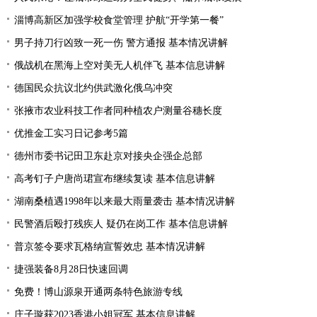
淄博高新区加强学校食堂管理 护航“开学第一餐”
男子持刀行凶致一死一伤 警方通报 基本情况讲解
俄战机在黑海上空对美无人机伴飞 基本信息讲解
德国民众抗议北约供武激化俄乌冲突
张掖市农业科技工作者同种植农户测量谷穗长度
优推金工实习日记参考5篇
德州市委书记田卫东赴京对接央企强企总部
高考钉子户唐尚珺宣布继续复读 基本信息讲解
湖南桑植遇1998年以来最大雨量袭击 基本情况讲解
民警酒后殴打残疾人 疑仍在岗工作 基本信息讲解
普京签令要求瓦格纳宣誓效忠 基本情况讲解
捷强装备8月28日快速回调
免费！博山源泉开通两条特色旅游专线
庄子璇获2023香港小姐冠军 基本信息讲解