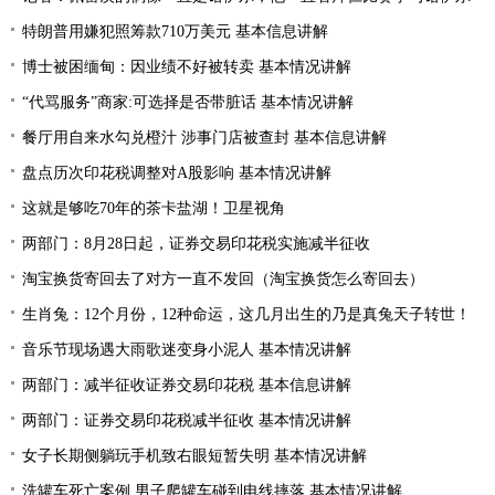
特朗普用嫌犯照筹款710万美元 基本信息讲解
博士被困缅甸：因业绩不好被转卖 基本情况讲解
“代骂服务”商家:可选择是否带脏话 基本情况讲解
餐厅用自来水勾兑橙汁 涉事门店被查封 基本信息讲解
盘点历次印花税调整对A股影响 基本情况讲解
这就是够吃70年的茶卡盐湖！卫星视角
两部门：8月28日起，证券交易印花税实施减半征收
淘宝换货寄回去了对方一直不发回（淘宝换货怎么寄回去）
生肖兔：12个月份，12种命运，这几月出生的乃是真兔天子转世！
音乐节现场遇大雨歌迷变身小泥人 基本情况讲解
两部门：减半征收证券交易印花税 基本信息讲解
两部门：证券交易印花税减半征收 基本情况讲解
女子长期侧躺玩手机致右眼短暂失明 基本情况讲解
洗罐车死亡案例 男子爬罐车碰到电线摔落 基本情况讲解