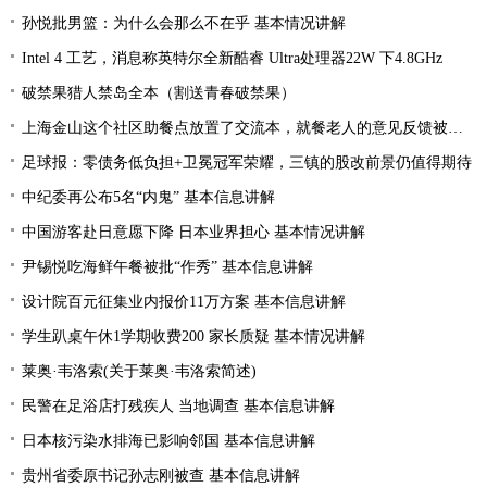
孙悦批男篮：为什么会那么不在乎 基本情况讲解
Intel 4 工艺，消息称英特尔全新酷睿 Ultra处理器22W 下4.8GHz
破禁果猎人禁岛全本（割送青春破禁果）
上海金山这个社区助餐点放置了交流本，就餐老人的意见反馈被采纳
足球报：零债务低负担+卫冕冠军荣耀，三镇的股改前景仍值得期待
中纪委再公布5名“内鬼” 基本信息讲解
中国游客赴日意愿下降 日本业界担心 基本情况讲解
尹锡悦吃海鲜午餐被批“作秀” 基本信息讲解
设计院百元征集业内报价11万方案 基本信息讲解
学生趴桌午休1学期收费200 家长质疑 基本情况讲解
莱奥·韦洛索(关于莱奥·韦洛索简述)
民警在足浴店打残疾人 当地调查 基本信息讲解
日本核污染水排海已影响邻国 基本信息讲解
贵州省委原书记孙志刚被查 基本信息讲解