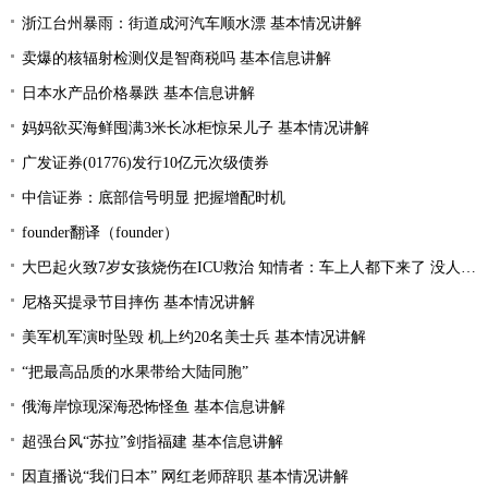
浙江台州暴雨：街道成河汽车顺水漂 基本情况讲解
卖爆的核辐射检测仪是智商税吗 基本信息讲解
日本水产品价格暴跌 基本信息讲解
妈妈欲买海鲜囤满3米长冰柜惊呆儿子 基本情况讲解
广发证券(01776)发行10亿元次级债券
中信证券：底部信号明显 把握增配时机
founder翻译（founder）
大巴起火致7岁女孩烧伤在ICU救治 知情者：车上人都下来了 没人叫醒她
尼格买提录节目摔伤 基本情况讲解
美军机军演时坠毁 机上约20名美士兵 基本情况讲解
“把最高品质的水果带给大陆同胞”
俄海岸惊现深海恐怖怪鱼 基本信息讲解
超强台风“苏拉”剑指福建 基本信息讲解
因直播说“我们日本” 网红老师辞职 基本情况讲解