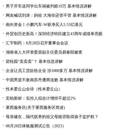
男子开车送同学出车祸被判赔19万 基本情况讲解
网友喊话刘涛：妈祖 大海你还管不管 基本情况讲解
南向资金丨小鹏汽车-W获净买入5.53亿港元
外贸创历史新高！深圳经济特区建立43周年成绩单亮眼
汇宇制药：8月28日召开董事会会议
湖南省人大环资委原副主任委员易春阳被查
碧桂园“卖卖卖”？ 基本信息讲解
企业让员工贷款给企业 涉1000多万 基本情况讲解
中国男篮不敌南苏丹遭两连败 基本情况讲解
性本爱丘山全诗（性本爱丘山）
宏柏新材：实控人拟合计增持不超过2%
莱西服务区(关于莱西服务区简述)
母亲健在，隔代抚养的祖父母能否取得孩子监护权？
08月28日体验服测试公告（2023）