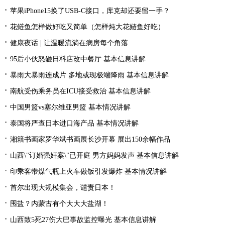
苹果iPhone15换了USB-C接口，库克却还要留一手？
花鲢鱼怎样做好吃又简单（怎样炖大花鲢鱼好吃）
健康夜话 | 让温暖流淌在病房每个角落
95后小伙怒砸日料店改中餐厅 基本信息讲解
暴雨大暴雨连成片 多地或现极端降雨 基本信息讲解
南航受伤乘务员在ICU接受救治 基本信息讲解
中国男篮vs塞尔维亚男篮 基本情况讲解
泰国将严查日本进口海产品 基本情况讲解
湘籍书画家罗华斌书画展长沙开幕 展出150余幅作品
山西\"订婚强奸案\"已开庭 男方妈妈发声 基本信息讲解
印乘客带煤气瓶上火车做饭引发爆炸 基本情况讲解
首尔出现大规模集会，谴责日本！
囤盐？内蒙古有个大大大盐湖！
山西致5死27伤大巴事故监控曝光 基本信息讲解