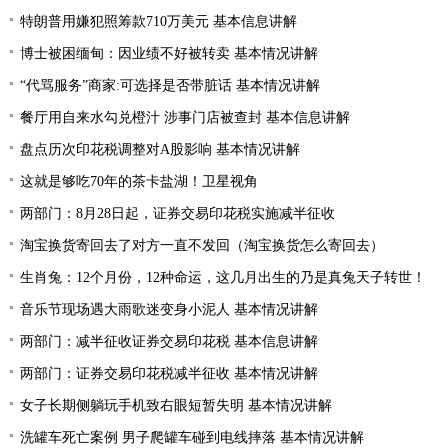
特朗普用嫌犯照筹款710万美元 基本信息讲解
博士被困缅甸：因业绩不好被转卖 基本情况讲解
“代骂服务”商家:可选择是否带脏话 基本情况讲解
餐厅用自来水勾兑橙汁 涉事门店被查封 基本信息讲解
盘点历次印花税调整对A股影响 基本情况讲解
这就是够吃70年的茶卡盐湖！卫星视角
两部门：8月28日起，证券交易印花税实施减半征收
淘宝换货寄回去了对方一直不发回（淘宝换货怎么寄回去）
生肖兔：12个月份，12种命运，这几月出生的乃是真兔天子转世！
音乐节现场遇大雨歌迷变身小泥人 基本情况讲解
两部门：减半征收证券交易印花税 基本信息讲解
两部门：证券交易印花税减半征收 基本情况讲解
女子长期侧躺玩手机致右眼短暂失明 基本情况讲解
洗罐车死亡案例 男子爬罐车碰到电线摔落 基本情况讲解