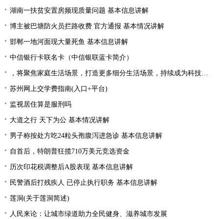
湖南一扶贫安置房频现质量问题 基本信息讲解
博主被巴塘防火员拦路收费 官方通报 基本情况讲解
邯郸一地河面现大量死鱼 基本信息讲解
中信银行卡联名卡（中信银联蓝卡简介）
，将聚焦家庭生活场景，打造更多细分生活场景，持续成为科技创新的风向标，出现新面孔，为行业发展带来新的机遇|产业链情报站
苏州网上交学费指南(入口+平台)
监视居住算是服刑吗
大道之行 天下为公 基本情况讲解
男子称按处方吃24粒头孢腹泻进急诊 基本信息讲解
自首后，特朗普狂揽710万美元竞选资金
历次印花税调整后A股表现 基本信息讲解
民警酒后打残疾人 已停止执行职务 基本信息讲解
莲洞(关于莲洞简述)
人民来论：让城市绿道助力全民健身、滋养城市发展