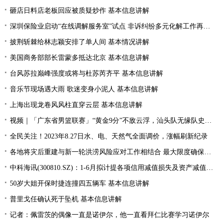
砸店日料店老板回应被质疑炒作 基本信息讲解
深圳保险业启动“在线调解服务室”试点 非诉纠纷多元化解工作再提速
披荆斩棘给林志颖安排了单人间 基本情况讲解
美国商务部部长雷蒙多抵达北京 基本信息讲解
台风苏拉巅峰强度或将与杜苏芮齐平 基本信息讲解
音乐节现场遇大雨 歌迷变身小泥人 基本信息讲解
上海出现龙卷风风柱直穿云层 基本信息讲解
视频｜「广东省男篮联赛」“黄金9分”不敌云浮，汕头队无缘队史首个四强
全民关注！2023年8.27日水、电、天然气全面调价，涨幅刷新纪录
各地将灾后重建与新一轮洪涝风险应对工作相结合 最大限度确保群众生命财产安全
中科海讯(300810.SZ)：1-6月拟计提各项信用减值损失及资产减值准备5189.85万元
50岁大姐开保时捷连撞四五辆车 基本信息讲解
普里戈任确认死于坠机 基本信息讲解
记者：佩雷茨的偶像一直是诺伊尔，他一直看拜仁比赛学习诺伊尔