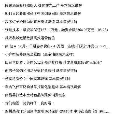
民警酒后殴打残疾人 疑仍在岗工作 基本情况讲解
9月1日起卷烟涨价？中国烟草回应 基本信息讲解
高考钉子户唐尚珺宣布继续复读 基本情况讲解
强瑞技术：融资净偿还167.11万元，融资余额6364.06万元（08-25）
武汉私域激活数据高效运营价值
南 玻Ａ：8月25日融券净卖出7.41万股，连续3日累计净卖出18.29万股
小户型装修效果全景图（皇帝油效果怎么样）
田径世锦赛：美国队12金领跑奖牌榜 莱尔斯成就短跑“三冠王”
两男子禁钓区用活泥鳅钓鱼获刑 基本情况讲解
卷烟将涨价？中国烟草辟谣 基本情况讲解
辛吉飞代言奶粉被举报塑化剂超标 基本情况讲解
南昌县打造本土特色品牌延伸消费链条
你们相视一笑的样子，真好看！
四川某海洋乐园冷库发现16只保护动物死体 事涉盗猎案 部门称已整改