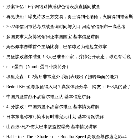
涉案16亿！6个网络赌博淫秽色情表演直播间被查
再见快船！曝史诗级三方交易，勇士得到伦纳德，火箭得到维金斯
2022年信阳市艺考成绩查询时间与入口 河南省信阳市一高艺考
多国要求大英博物馆归还本国国宝 基本信息讲解
姆巴佩本赛季首个主场比赛，巴黎球迷为他起立鼓掌
男篮惨败塞尔维亚！3人已准备回家，乔帅公开表态，球迷有话说
nnos蛋白（Numb-蛋白种类简介）
埃里克森：0-2落后非常意外 我们表现出了扭转局面的能力
Redmi K60至尊版值得入吗？真实体验分享，网友：IP68真的爱了
中国男篮首战不敌塞尔维亚队 基本信息讲解
42分惨败！中国男篮不敌塞尔维亚 基本情况讲解
日本东电称核污染水何时排完无计划 基本情况讲解
山西致5死27伤大巴事故监控曝光 基本情况讲解
Hail・to・The・Shade・of・Buddha-Speed 高歌至尊佛速之影#4