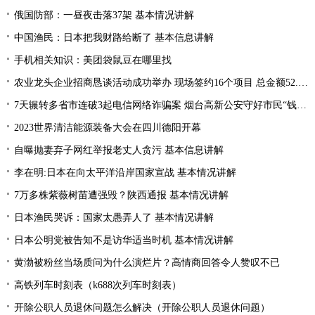
俄国防部：一昼夜击落37架 基本情况讲解
中国渔民：日本把我财路给断了 基本信息讲解
手机相关知识：美团袋鼠豆在哪里找
农业龙头企业招商恳谈活动成功举办 现场签约16个项目 总金额52.1亿元
7天辗转多省市连破3起电信网络诈骗案 烟台高新公安守好市民“钱袋子”
2023世界清洁能源装备大会在四川德阳开幕
自曝抛妻弃子网红举报老丈人贪污 基本信息讲解
李在明:日本在向太平洋沿岸国家宣战 基本情况讲解
7万多株紫薇树苗遭强毁？陕西通报 基本情况讲解
日本渔民哭诉：国家太愚弄人了 基本情况讲解
日本公明党被告知不是访华适当时机 基本情况讲解
黄渤被粉丝当场质问为什么演烂片？高情商回答令人赞叹不已
高铁列车时刻表（k688次列车时刻表）
开除公职人员退休问题怎么解决（开除公职人员退休问题）