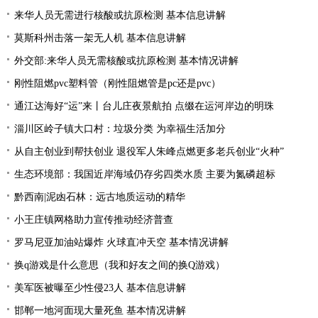
来华人员无需进行核酸或抗原检测 基本信息讲解
莫斯科州击落一架无人机 基本信息讲解
外交部:来华人员无需核酸或抗原检测 基本情况讲解
刚性阻燃pvc塑料管（刚性阻燃管是pc还是pvc）
通江达海好“运”来丨台儿庄夜景航拍 点缀在运河岸边的明珠
淄川区岭子镇大口村：垃圾分类 为幸福生活加分
从自主创业到帮扶创业 退役军人朱峰点燃更多老兵创业“火种”
生态环境部：我国近岸海域仍存劣四类水质 主要为氮磷超标
黔西南|泥凼石林：远古地质运动的精华
小王庄镇网格助力宣传推动经济普查
罗马尼亚加油站爆炸 火球直冲天空 基本情况讲解
换q游戏是什么意思（我和好友之间的换Q游戏）
美军医被曝至少性侵23人 基本信息讲解
邯郸一地河面现大量死鱼 基本情况讲解