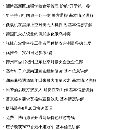
淄博高新区加强学校食堂管理 护航“开学第一餐”
男子持刀行凶致一死一伤 警方通报 基本情况讲解
俄战机在黑海上空对美无人机伴飞 基本信息讲解
德国民众抗议北约供武激化俄乌冲突
张掖市农业科技工作者同种植农户测量谷穗长度
优推金工实习日记参考5篇
德州市委书记田卫东赴京对接央企强企总部
高考钉子户唐尚珺宣布继续复读 基本信息讲解
湖南桑植遇1998年以来最大雨量袭击 基本情况讲解
民警酒后殴打残疾人 疑仍在岗工作 基本信息讲解
普京签令要求瓦格纳宣誓效忠 基本情况讲解
捷强装备8月28日快速回调
免费！博山源泉开通两条特色旅游专线
庄子璇获2023香港小姐冠军 基本信息讲解