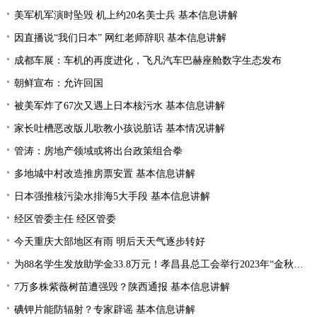
美军机军演时坠毁 机上约20名美士兵 基本信息讲解
因直播说“我们日本” 网红老师辞职 基本信息讲解
成都车展：车机的再度进化，飞凡汽车巴赫座舱数字生态发布
朝鲜宣布：允许回国
被美军炸了67次又遇上日本核污水 基本信息讲解
家长吐槽恶改版儿歌教小孩说脏话 基本情况讲解
管涛：房地产领域或将出台政策组合拳
多地城中村改造推房票安置 基本信息讲解
日本强推核污染水排海5大手段 基本信息讲解
经区管委主任 经区管委
今天重庆大部地区有雨 明后天天气逐步转好
为88名学生发放助学金33.8万元！孝昌县总工会举行2023年“金秋助学”活动
7万多株紫薇树苗遭强毁？陕西通报 基本信息讲解
碘钾片能防辐射？专家辟谣 基本信息讲解