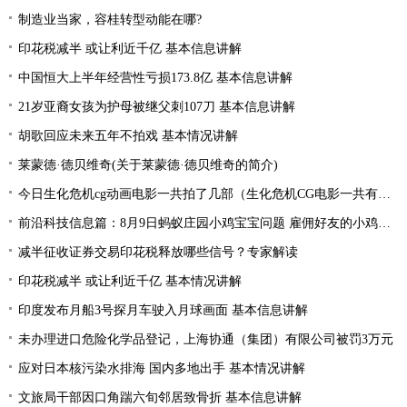
制造业当家，容桂转型动能在哪?
印花税减半 或让利近千亿 基本信息讲解
中国恒大上半年经营性亏损173.8亿 基本信息讲解
21岁亚裔女孩为护母被继父刺107刀 基本信息讲解
胡歌回应未来五年不拍戏 基本情况讲解
莱蒙德·德贝维奇(关于莱蒙德·德贝维奇的简介)
今日生化危机cg动画电影一共拍了几部（生化危机CG电影一共有几部分别是什么）
前沿科技信息篇：8月9日蚂蚁庄园小鸡宝宝问题 雇佣好友的小鸡来工作一起生产肥料需要消耗
减半征收证券交易印花税释放哪些信号？专家解读
印花税减半 或让利近千亿 基本情况讲解
印度发布月船3号探月车驶入月球画面 基本信息讲解
未办理进口危险化学品登记，上海协通（集团）有限公司被罚3万元
应对日本核污染水排海 国内多地出手 基本情况讲解
文旅局干部因口角踹六旬邻居致骨折 基本信息讲解