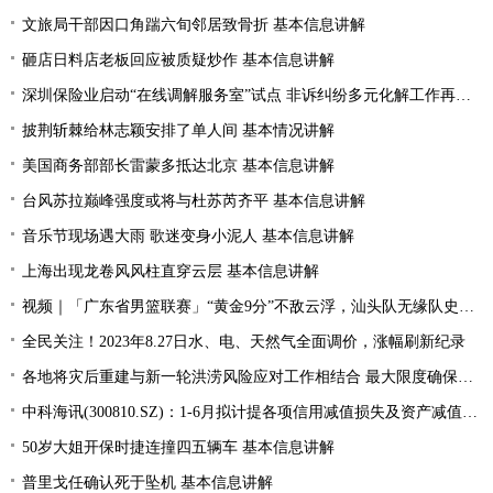
文旅局干部因口角踹六旬邻居致骨折 基本信息讲解
砸店日料店老板回应被质疑炒作 基本信息讲解
深圳保险业启动“在线调解服务室”试点 非诉纠纷多元化解工作再提速
披荆斩棘给林志颖安排了单人间 基本情况讲解
美国商务部部长雷蒙多抵达北京 基本信息讲解
台风苏拉巅峰强度或将与杜苏芮齐平 基本信息讲解
音乐节现场遇大雨 歌迷变身小泥人 基本信息讲解
上海出现龙卷风风柱直穿云层 基本信息讲解
视频｜「广东省男篮联赛」“黄金9分”不敌云浮，汕头队无缘队史首个四强
全民关注！2023年8.27日水、电、天然气全面调价，涨幅刷新纪录
各地将灾后重建与新一轮洪涝风险应对工作相结合 最大限度确保群众生命财产安全
中科海讯(300810.SZ)：1-6月拟计提各项信用减值损失及资产减值准备5189.85万元
50岁大姐开保时捷连撞四五辆车 基本信息讲解
普里戈任确认死于坠机 基本信息讲解