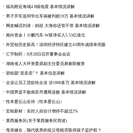
福岛附近海域4.8级地震 基本情况讲解
男子开车送同学出车祸被判赔19万 基本情况讲解
网友喊话刘涛：妈祖 大海你还管不管 基本情况讲解
南向资金丨小鹏汽车-W获净买入5.53亿港元
外贸创历史新高！深圳经济特区建立43周年成绩单亮眼
汇宇制药：8月28日召开董事会会议
湖南省人大环资委原副主任委员易春阳被查
碧桂园“卖卖卖”？ 基本信息讲解
企业让员工贷款给企业 涉1000多万 基本情况讲解
中国男篮不敌南苏丹遭两连败 基本情况讲解
性本爱丘山全诗（性本爱丘山）
宏柏新材：实控人拟合计增持不超过2%
莱西服务区(关于莱西服务区简述)
母亲健在，隔代抚养的祖父母能否取得孩子监护权？