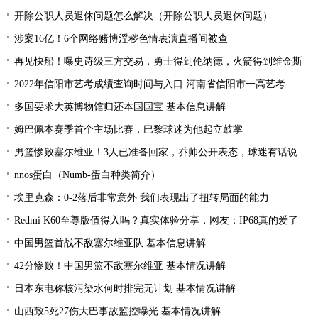
开除公职人员退休问题怎么解决（开除公职人员退休问题）
涉案16亿！6个网络赌博淫秽色情表演直播间被查
再见快船！曝史诗级三方交易，勇士得到伦纳德，火箭得到维金斯
2022年信阳市艺考成绩查询时间与入口 河南省信阳市一高艺考
多国要求大英博物馆归还本国国宝 基本信息讲解
姆巴佩本赛季首个主场比赛，巴黎球迷为他起立鼓掌
男篮惨败塞尔维亚！3人已准备回家，乔帅公开表态，球迷有话说
nnos蛋白（Numb-蛋白种类简介）
埃里克森：0-2落后非常意外 我们表现出了扭转局面的能力
Redmi K60至尊版值得入吗？真实体验分享，网友：IP68真的爱了
中国男篮首战不敌塞尔维亚队 基本信息讲解
42分惨败！中国男篮不敌塞尔维亚 基本情况讲解
日本东电称核污染水何时排完无计划 基本情况讲解
山西致5死27伤大巴事故监控曝光 基本情况讲解