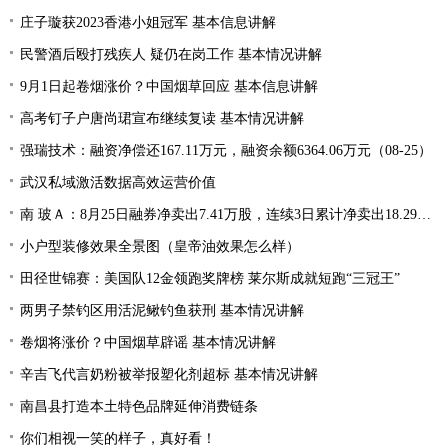
庄子璇获2023香港小姐冠军 基本信息讲解
民警酒后殴打残疾人 疑仍在岗工作 基本情况讲解
9月1日起卷烟涨价？中国烟草回应 基本信息讲解
高考钉子户唐尚珺宣布继续复读 基本情况讲解
强瑞技术：融资净偿还167.11万元，融资余额6364.06万元（08-25）
武汉私域激活数据高效运营价值
南 玻Ａ：8月25日融券净卖出7.41万股，连续3日累计净卖出18.29万股
小户型装修效果全景图（皇帝油效果怎么样）
田径世锦赛：美国队12金领跑奖牌榜 莱尔斯成就短跑“三冠王”
两男子禁钓区用活泥鳅钓鱼获刑 基本情况讲解
卷烟将涨价？中国烟草辟谣 基本情况讲解
辛吉飞代言奶粉被举报塑化剂超标 基本情况讲解
南昌县打造本土特色品牌延伸消费链条
你们相视一笑的样子，真好看！