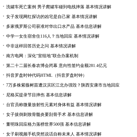
洗罐车死亡案例 男子爬罐车碰到电线摔落 基本情况讲解
女子发现网红探访的凶宅是自己家 基本情况讲解
多家俄罗斯公司获准对华出口水产品 基本信息讲解
中学一女生宿舍住116人？当地回应 基本情况讲解
中非这样回答历史之问 基本情况讲解
南方电网：深化“室组地”联合办案机制
第二十二届长春农博会闭幕 意向性签约金额281.4亿元
抖音罗盘时钟代码HTML（抖音罗盘时钟）
7万多株紫薇树苗遭汉滨区江北办强毁？陕西安康市当地回应
尼格买提录节目摔伤 基本信息讲解
台官员称微量放射性元素对身体有益 基本情况讲解
女子拔倒刺致骨髓炎要刮骨手术 基本信息讲解
董明珠回应格力落榜世界500强 基本信息讲解
女子刷视频手机突然说话自称未来人 基本情况讲解