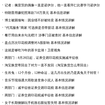
记者：佩雷茨的偶像一直是诺伊尔，他一直看拜仁比赛学习诺伊尔
特朗普用嫌犯照筹款710万美元 基本信息讲解
博士被困缅甸：因业绩不好被转卖 基本情况讲解
“代骂服务”商家:可选择是否带脏话 基本情况讲解
餐厅用自来水勾兑橙汁 涉事门店被查封 基本信息讲解
盘点历次印花税调整对A股影响 基本情况讲解
这就是够吃70年的茶卡盐湖！卫星视角
两部门：8月28日起，证券交易印花税实施减半征收
淘宝换货寄回去了对方一直不发回（淘宝换货怎么寄回去）
生肖兔：12个月份，12种命运，这几月出生的乃是真兔天子转世！
音乐节现场遇大雨歌迷变身小泥人 基本情况讲解
两部门：减半征收证券交易印花税 基本信息讲解
两部门：证券交易印花税减半征收 基本情况讲解
女子长期侧躺玩手机致右眼短暂失明 基本情况讲解