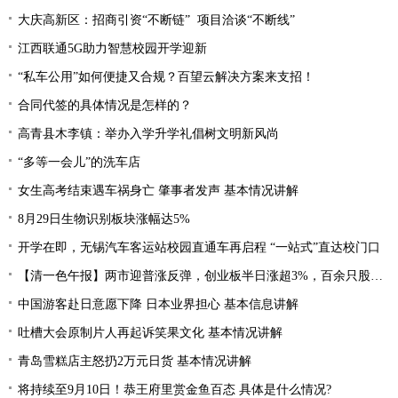
大庆高新区：招商引资“不断链” 项目洽谈“不断线”
江西联通5G助力智慧校园开学迎新
“私车公用”如何便捷又合规？百望云解决方案来支招！
合同代签的具体情况是怎样的？
高青县木李镇：举办入学升学礼倡树文明新风尚
“多等一会儿”的洗车店
女生高考结束遇车祸身亡 肇事者发声 基本情况讲解
8月29日生物识别板块涨幅达5%
开学在即，无锡汽车客运站校园直通车再启程 “一站式”直达校门口
【清一色午报】两市迎普涨反弹，创业板半日涨超3%，百余只股涨停或涨超10%
中国游客赴日意愿下降 日本业界担心 基本信息讲解
吐槽大会原制片人再起诉笑果文化 基本情况讲解
青岛雪糕店主怒扔2万元日货 基本情况讲解
将持续至9月10日！恭王府里赏金鱼百态 具体是什么情况?