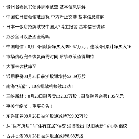
贵州省委原书记孙志刚被查 基本信息讲解
中国驻日使领馆遭滋扰 中方严正交涉 基本信息讲解
日本一饭店招牌歧视中国人?博主报警 基本信息讲解
办公室可以放洒金榕吗
中国电信：8月28日融资净买入395.67万元，连续3日累计净买入1668.15万元
市场信心完全恢复尚需时间 后续政策值得期待
大雨来袭秋凉至
通用股份08月28日获沪股通增持52.39万股
南海“猎鲨”，10余批战机接续出动！
三峡新材：8月28日融券卖出2.33万股，融资融券余额1.35亿元
事关年终奖，重要公告！
东兴证券08月28日被沪股通减持799.92万股
从“住有所居”向“住有宜居”转变 淄博发出“以旧换新”省心购倡议
古井贡酒08月28日被深股通减持8.68万股