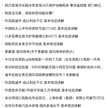
四川某海洋乐园冷库发现16只保护动物死体 事涉盗猎案 部门称已整改
制造业当家，容桂转型动能在哪?
印花税减半 或让利近千亿 基本信息讲解
中国恒大上半年经营性亏损173.8亿 基本信息讲解
21岁亚裔女孩为护母被继父刺107刀 基本信息讲解
胡歌回应未来五年不拍戏 基本情况讲解
莱蒙德·德贝维奇(关于莱蒙德·德贝维奇的简介)
今日生化危机cg动画电影一共拍了几部（生化危机CG电影一共有几部分别是什么）
前沿科技信息篇：8月9日蚂蚁庄园小鸡宝宝问题 雇佣好友的小鸡来工作一起生产肥料需要消耗
减半征收证券交易印花税释放哪些信号？专家解读
印花税减半 或让利近千亿 基本情况讲解
印度发布月船3号探月车驶入月球画面 基本信息讲解
未办理进口危险化学品登记，上海协通（集团）有限公司被罚3万元
应对日本核污染水排海 国内多地出手 基本情况讲解