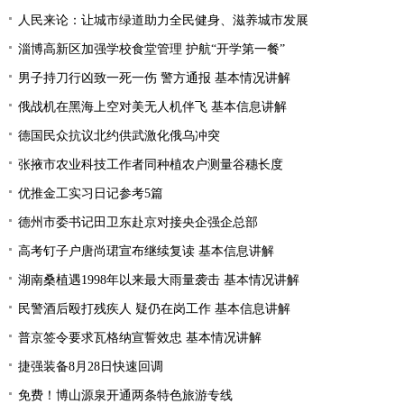
人民来论：让城市绿道助力全民健身、滋养城市发展
淄博高新区加强学校食堂管理 护航“开学第一餐”
男子持刀行凶致一死一伤 警方通报 基本情况讲解
俄战机在黑海上空对美无人机伴飞 基本信息讲解
德国民众抗议北约供武激化俄乌冲突
张掖市农业科技工作者同种植农户测量谷穗长度
优推金工实习日记参考5篇
德州市委书记田卫东赴京对接央企强企总部
高考钉子户唐尚珺宣布继续复读 基本信息讲解
湖南桑植遇1998年以来最大雨量袭击 基本情况讲解
民警酒后殴打残疾人 疑仍在岗工作 基本信息讲解
普京签令要求瓦格纳宣誓效忠 基本情况讲解
捷强装备8月28日快速回调
免费！博山源泉开通两条特色旅游专线