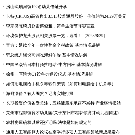
房山琉璃河镇192名幼儿借址开学
卡特(CRI.US)高管售出3,513股普通股股份，价值约为24.29万美元
李宗盛陈绮贞赵雷蔡健雅…简单生活节阵容官宣
环境保护龙头股及相关股票一览，速看！（2023/8/29）
官方：延续全年一次性奖金个税政策 基本情况讲解
韩总统尹锡悦高调吃海鲜午餐 基本情况讲解
中国民众给日本打骚扰电话?中方回应 基本情况讲解
徐州一医院为CT设备办退役仪式 基本情况讲解
如何用电脑给手机杀毒软件安装（如何用电脑给手机杀毒）
海鲜涨价？有人囤货？记者实地打探
长期投资价值备受关注，五粮液股东承诺不减持|产业链情报站
莱州市程郭镇育才幼儿园(关于莱州市程郭镇育才幼儿园简述)
农村房屋确权以后还拆迁吗,法律是如何规定的
通用人工智能算力论坛在京举行多项人工智能领域新成果发布