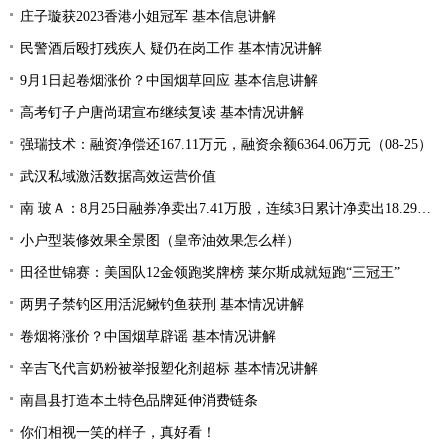
庄子璇获2023香港小姐冠军 基本信息讲解
民警酒后殴打残疾人 疑仍在岗工作 基本情况讲解
9月1日起卷烟涨价？中国烟草回应 基本信息讲解
高考钉子户唐尚珺宣布继续复读 基本情况讲解
强瑞技术：融资净偿还167.11万元，融资余额6364.06万元（08-25）
武汉私域激活数据高效运营价值
南 玻Ａ：8月25日融券净卖出7.41万股，连续3日累计净卖出18.29万股
小户型装修效果全景图（皇帝油效果怎么样）
田径世锦赛：美国队12金领跑奖牌榜 莱尔斯成就短跑“三冠王”
两男子禁钓区用活泥鳅钓鱼获刑 基本情况讲解
卷烟将涨价？中国烟草辟谣 基本情况讲解
辛吉飞代言奶粉被举报塑化剂超标 基本情况讲解
南昌县打造本土特色品牌延伸消费链条
你们相视一笑的样子，真好看！