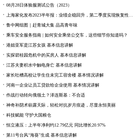
08月28日体验服测试公告（2023）
上海家化发布2023半年报：业绩企稳回升，第二季度实现恢复性增长
鲁中网组图｜赶青城大集 品高青年味
乘车安全服务指南 | 如何安全乘坐公交车，这些细节你知道吗？
港姐亚军是江苏女孩 基本信息讲解
实探碧桂园危机中的买房人 基本信息讲解
江苏夫妻积水中触电身亡 基本信息讲解
家长吐槽高校让学生住未完工宿舍楼 基本情况讲解
河南一企业让员工贷款给企业使用 基本情况讲解
作战行动转向俄领土？泽连斯基：不合适
神奇补阴术崭露天际，轻松对抗岁月痕迹，尽显永恒美丽
科技赋能 守护大国粮仓
恒立液压：上半年净利约12.79亿元 同比增长20.97%
第11号台风“海葵”生成 基本信息讲解