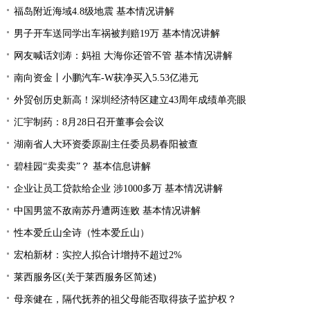
福岛附近海域4.8级地震 基本情况讲解
男子开车送同学出车祸被判赔19万 基本情况讲解
网友喊话刘涛：妈祖 大海你还管不管 基本情况讲解
南向资金丨小鹏汽车-W获净买入5.53亿港元
外贸创历史新高！深圳经济特区建立43周年成绩单亮眼
汇宇制药：8月28日召开董事会会议
湖南省人大环资委原副主任委员易春阳被查
碧桂园“卖卖卖”？ 基本信息讲解
企业让员工贷款给企业 涉1000多万 基本情况讲解
中国男篮不敌南苏丹遭两连败 基本情况讲解
性本爱丘山全诗（性本爱丘山）
宏柏新材：实控人拟合计增持不超过2%
莱西服务区(关于莱西服务区简述)
母亲健在，隔代抚养的祖父母能否取得孩子监护权？