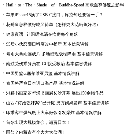
Hail・to・The・Shade・of・Buddha-Speed 高歌至尊佛速之影#4
苹果iPhone15换了USB-C接口，库克却还要留一手？
花鲢鱼怎样做好吃又简单（怎样炖大花鲢鱼好吃）
健康夜话 | 让温暖流淌在病房每个角落
95后小伙怒砸日料店改中餐厅 基本信息讲解
暴雨大暴雨连成片 多地或现极端降雨 基本信息讲解
南航受伤乘务员在ICU接受救治 基本信息讲解
中国男篮vs塞尔维亚男篮 基本情况讲解
泰国将严查日本进口海产品 基本情况讲解
湘籍书画家罗华斌书画展长沙开幕 展出150余幅作品
山西\"订婚强奸案\"已开庭 男方妈妈发声 基本信息讲解
印乘客带煤气瓶上火车做饭引发爆炸 基本情况讲解
首尔出现大规模集会，谴责日本！
囤盐？内蒙古有个大大大盐湖！