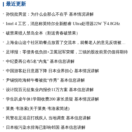
最近更新
孙悦批男篮：为什么会那么不在乎 基本情况讲解
Intel 4 工艺，消息称英特尔全新酷睿 Ultra处理器22W 下4.8GHz
破禁果猎人禁岛全本（割送青春破禁果）
上海金山这个社区助餐点放置了交流本，就餐老人的意见反馈被采纳
足球报：零债务低负担+卫冕冠军荣耀，三镇的股改前景仍值得期待
中纪委再公布5名“内鬼” 基本信息讲解
中国游客赴日意愿下降 日本业界担心 基本情况讲解
尹锡悦吃海鲜午餐被批“作秀” 基本信息讲解
设计院百元征集业内报价11万方案 基本信息讲解
学生趴桌午休1学期收费200 家长质疑 基本情况讲解
莱奥·韦洛索(关于莱奥·韦洛索简述)
民警在足浴店打残疾人 当地调查 基本信息讲解
日本核污染水排海已影响邻国 基本信息讲解