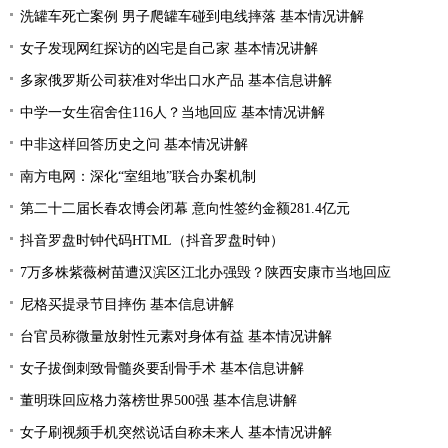
洗罐车死亡案例 男子爬罐车碰到电线摔落 基本情况讲解
女子发现网红探访的凶宅是自己家 基本情况讲解
多家俄罗斯公司获准对华出口水产品 基本信息讲解
中学一女生宿舍住116人？当地回应 基本情况讲解
中非这样回答历史之问 基本情况讲解
南方电网：深化“室组地”联合办案机制
第二十二届长春农博会闭幕 意向性签约金额281.4亿元
抖音罗盘时钟代码HTML（抖音罗盘时钟）
7万多株紫薇树苗遭汉滨区江北办强毁？陕西安康市当地回应
尼格买提录节目摔伤 基本信息讲解
台官员称微量放射性元素对身体有益 基本情况讲解
女子拔倒刺致骨髓炎要刮骨手术 基本信息讲解
董明珠回应格力落榜世界500强 基本信息讲解
女子刷视频手机突然说话自称未来人 基本情况讲解