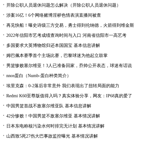
开除公职人员退休问题怎么解决（开除公职人员退休问题）
涉案16亿！6个网络赌博淫秽色情表演直播间被查
再见快船！曝史诗级三方交易，勇士得到伦纳德，火箭得到维金斯
2022年信阳市艺考成绩查询时间与入口 河南省信阳市一高艺考
多国要求大英博物馆归还本国国宝 基本信息讲解
姆巴佩本赛季首个主场比赛，巴黎球迷为他起立鼓掌
男篮惨败塞尔维亚！3人已准备回家，乔帅公开表态，球迷有话说
nnos蛋白（Numb-蛋白种类简介）
埃里克森：0-2落后非常意外 我们表现出了扭转局面的能力
Redmi K60至尊版值得入吗？真实体验分享，网友：IP68真的爱了
中国男篮首战不敌塞尔维亚队 基本信息讲解
42分惨败！中国男篮不敌塞尔维亚 基本情况讲解
日本东电称核污染水何时排完无计划 基本情况讲解
山西致5死27伤大巴事故监控曝光 基本情况讲解