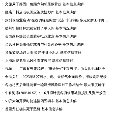
文旅局干部因口角踹六旬邻居致骨折 基本信息讲解
砸店日料店老板回应被质疑炒作 基本信息讲解
深圳保险业启动“在线调解服务室”试点 非诉纠纷多元化解工作再提速
披荆斩棘给林志颖安排了单人间 基本情况讲解
美国商务部部长雷蒙多抵达北京 基本信息讲解
台风苏拉巅峰强度或将与杜苏芮齐平 基本信息讲解
音乐节现场遇大雨 歌迷变身小泥人 基本信息讲解
上海出现龙卷风风柱直穿云层 基本信息讲解
视频｜「广东省男篮联赛」“黄金9分”不敌云浮，汕头队无缘队史首个四强
全民关注！2023年8.27日水、电、天然气全面调价，涨幅刷新纪录
各地将灾后重建与新一轮洪涝风险应对工作相结合 最大限度确保群众生命财产安全
中科海讯(300810.SZ)：1-6月拟计提各项信用减值损失及资产减值准备5189.85万元
50岁大姐开保时捷连撞四五辆车 基本信息讲解
普里戈任确认死于坠机 基本信息讲解