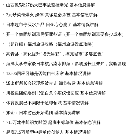
山西致5死27伤大巴事故监控曝光 基本信息讲解
2元炒菜哥爆火 媒体:真诚是必杀技 基本信息讲解
日本超市停买水产品 日企心态崩了 基本情况讲解
开一个舞蹈培训班需要哪些证（开一个舞蹈培训班要多少成本）
（超详细）福州旅游攻略（福州旅游景点攻略）
高青县：亮化提升“增光添彩”，擦亮城市“多姿底色”
海洋大学专家谈日本核污染水排海：影响漫长且未知，实验发现会损害贝类摄食与免疫功能
12306回应卧铺是否能自带床帘 基本情况讲解
派出所所长会议现场被带走 细节披露 基本信息讲解
川投集团纪委副书记自杀？殡仪馆回应 基本信息讲解
体育反腐已不局限于足球领域 基本情况讲解
旅企：日本游已开始退团 基本情况讲解
715万建牛郎织女雕塑 起底中标单位 基本信息讲解
起底715万雕塑中标单位创始人 基本情况讲解