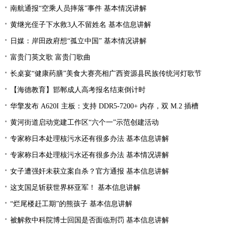
南航通报“空乘人员摔落”事件 基本情况讲解
黄继光侄子下水救3人不留姓名 基本信息讲解
日媒：岸田政府想“孤立中国” 基本情况讲解
富贵门英文歌 富贵门歌曲
长桌宴“健康药膳”美食大赛亮相广西资源县民族传统河灯歌节
【海德教育】邯郸成人高考报名结束倒计时
华擎发布 A620I 主板：支持 DDR5-7200+ 内存，双 M.2 插槽
黄河街道启动党建工作区“六个一”示范创建活动
专家称日本处理核污水还有很多办法 基本信息讲解
专家称日本处理核污水还有很多办法 基本情况讲解
女子遭强奸未获立案自杀？官方通报 基本信息讲解
这支国足斩获世界杯亚军！ 基本信息讲解
“烂尾楼赶工期”的熊孩子 基本信息讲解
被解救中科院博士回国是否面临刑罚 基本信息讲解