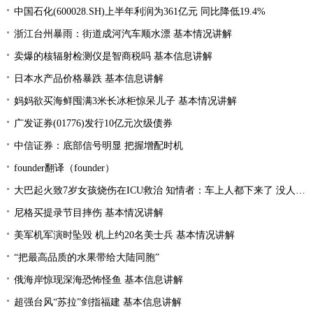
中国石化(600028.SH)上半年利润为361亿元 同比降低19.4%
浙江台州暴雨：街道成河汽车顺水漂 基本情况讲解
卖爆的核辐射检测仪是智商税吗 基本信息讲解
日本水产品价格暴跌 基本信息讲解
妈妈欲买海鲜囤满3米长冰柜惊呆儿子 基本情况讲解
广发证券(01776)发行10亿元次级债券
中信证券：底部信号明显 把握增配时机
founder翻译（founder）
大巴起火致7岁女孩烧伤在ICU救治 知情者：车上人都下来了 没人叫醒她
尼格买提录节目摔伤 基本情况讲解
美军机军演时坠毁 机上约20名美士兵 基本情况讲解
“把最高品质的水果带给大陆同胞”
俄海岸惊现深海恐怖怪鱼 基本信息讲解
超强台风“苏拉”剑指福建 基本信息讲解