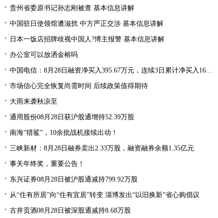
贵州省委原书记孙志刚被查 基本信息讲解
中国驻日使领馆遭滋扰 中方严正交涉 基本信息讲解
日本一饭店招牌歧视中国人?博主报警 基本信息讲解
办公室可以放洒金榕吗
中国电信：8月28日融资净买入395.67万元，连续3日累计净买入1668.15万元
市场信心完全恢复尚需时间 后续政策值得期待
大雨来袭秋凉至
通用股份08月28日获沪股通增持52.39万股
南海“猎鲨”，10余批战机接续出动！
三峡新材：8月28日融券卖出2.33万股，融资融券余额1.35亿元
事关年终奖，重要公告！
东兴证券08月28日被沪股通减持799.92万股
从“住有所居”向“住有宜居”转变 淄博发出“以旧换新”省心购倡议
古井贡酒08月28日被深股通减持8.68万股