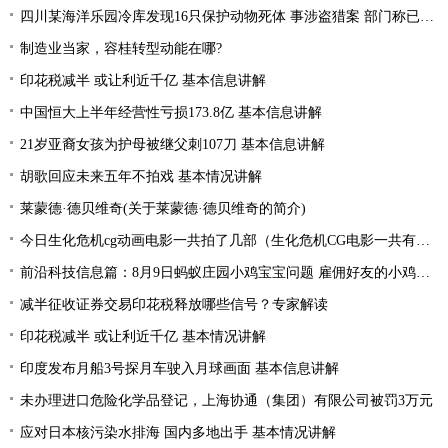
四川某海洋乐园冷库发现16只保护动物死体 事涉盗猎案 部门称已整改
制造业当家，容桂转型动能在哪?
印花税减半 或让利近千亿 基本信息讲解
中国恒大上半年经营性亏损173.8亿 基本信息讲解
21岁亚裔女孩为护母被继父刺107刀 基本信息讲解
胡歌回应未来五年不拍戏 基本情况讲解
莱蒙德·德贝维奇(关于莱蒙德·德贝维奇的简介)
今日生化危机cg动画电影一共拍了几部（生化危机CG电影一共有几部分别是什么）
前沿科技信息篇：8月9日蚂蚁庄园小鸡宝宝问题 雇佣好友的小鸡来工作一起生产肥料需要消耗
减半征收证券交易印花税释放哪些信号？专家解读
印花税减半 或让利近千亿 基本情况讲解
印度发布月船3号探月车驶入月球画面 基本信息讲解
未办理进口危险化学品登记，上海协通（集团）有限公司被罚3万元
应对日本核污染水排海 国内多地出手 基本情况讲解