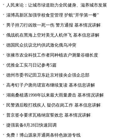
人民来论：让城市绿道助力全民健身、滋养城市发展
淄博高新区加强学校食堂管理 护航“开学第一餐”
男子持刀行凶致一死一伤 警方通报 基本情况讲解
俄战机在黑海上空对美无人机伴飞 基本信息讲解
德国民众抗议北约供武激化俄乌冲突
张掖市农业科技工作者同种植农户测量谷穗长度
优推金工实习日记参考5篇
德州市委书记田卫东赴京对接央企强企总部
高考钉子户唐尚珺宣布继续复读 基本信息讲解
湖南桑植遇1998年以来最大雨量袭击 基本情况讲解
民警酒后殴打残疾人 疑仍在岗工作 基本信息讲解
普京签令要求瓦格纳宣誓效忠 基本情况讲解
捷强装备8月28日快速回调
免费！博山源泉开通两条特色旅游专线