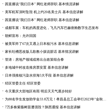
因直播说“我们日本” 网红老师辞职 基本情况讲解
美军机军演时坠毁 机上约20名美士兵 基本信息讲解
因直播说“我们日本” 网红老师辞职 基本信息讲解
成都车展：车机的再度进化，飞凡汽车巴赫座舱数字生态发布
朝鲜宣布：允许回国
被美军炸了67次又遇上日本核污水 基本信息讲解
家长吐槽恶改版儿歌教小孩说脏话 基本情况讲解
管涛：房地产领域或将出台政策组合拳
多地城中村改造推房票安置 基本信息讲解
日本强推核污染水排海5大手段 基本信息讲解
经区管委主任 经区管委
今天重庆大部地区有雨 明后天天气逐步转好
为88名学生发放助学金33.8万元！孝昌县总工会举行2023年“金秋助学”活动
7万多株紫薇树苗遭强毁？陕西通报 基本信息讲解