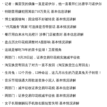
记者：佩雷茨的偶像一直是诺伊尔，他一直看拜仁比赛学习诺伊尔
特朗普用嫌犯照筹款710万美元 基本信息讲解
博士被困缅甸：因业绩不好被转卖 基本情况讲解
“代骂服务”商家:可选择是否带脏话 基本情况讲解
餐厅用自来水勾兑橙汁 涉事门店被查封 基本信息讲解
盘点历次印花税调整对A股影响 基本情况讲解
这就是够吃70年的茶卡盐湖！卫星视角
两部门：8月28日起，证券交易印花税实施减半征收
淘宝换货寄回去了对方一直不发回（淘宝换货怎么寄回去）
生肖兔：12个月份，12种命运，这几月出生的乃是真兔天子转世！
音乐节现场遇大雨歌迷变身小泥人 基本情况讲解
两部门：减半征收证券交易印花税 基本信息讲解
两部门：证券交易印花税减半征收 基本情况讲解
女子长期侧躺玩手机致右眼短暂失明 基本情况讲解