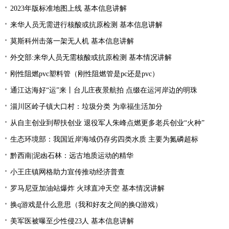
2023年版标准地图上线 基本信息讲解
来华人员无需进行核酸或抗原检测 基本信息讲解
莫斯科州击落一架无人机 基本信息讲解
外交部:来华人员无需核酸或抗原检测 基本情况讲解
刚性阻燃pvc塑料管（刚性阻燃管是pc还是pvc）
通江达海好“运”来丨台儿庄夜景航拍 点缀在运河岸边的明珠
淄川区岭子镇大口村：垃圾分类 为幸福生活加分
从自主创业到帮扶创业 退役军人朱峰点燃更多老兵创业“火种”
生态环境部：我国近岸海域仍存劣四类水质 主要为氮磷超标
黔西南|泥凼石林：远古地质运动的精华
小王庄镇网格助力宣传推动经济普查
罗马尼亚加油站爆炸 火球直冲天空 基本情况讲解
换q游戏是什么意思（我和好友之间的换Q游戏）
美军医被曝至少性侵23人 基本信息讲解