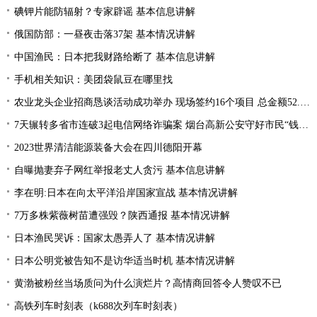
碘钾片能防辐射？专家辟谣 基本信息讲解
俄国防部：一昼夜击落37架 基本情况讲解
中国渔民：日本把我财路给断了 基本信息讲解
手机相关知识：美团袋鼠豆在哪里找
农业龙头企业招商恳谈活动成功举办 现场签约16个项目 总金额52.1亿元
7天辗转多省市连破3起电信网络诈骗案 烟台高新公安守好市民“钱袋子”
2023世界清洁能源装备大会在四川德阳开幕
自曝抛妻弃子网红举报老丈人贪污 基本信息讲解
李在明:日本在向太平洋沿岸国家宣战 基本情况讲解
7万多株紫薇树苗遭强毁？陕西通报 基本情况讲解
日本渔民哭诉：国家太愚弄人了 基本情况讲解
日本公明党被告知不是访华适当时机 基本情况讲解
黄渤被粉丝当场质问为什么演烂片？高情商回答令人赞叹不已
高铁列车时刻表（k688次列车时刻表）