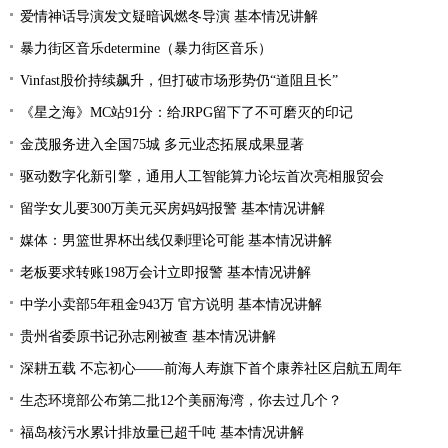
爱情神话导演发文疑暗讽燃冬导演 基本情况讲解
暴力街区音乐determine（暴力街区音乐）
Vinfast股价持续飙升，但打破市场形势仍“道阻且长”
《星之海》MC站91分：给JRPG留下了不可磨灭的印记
金茂服务进入全国75城 多元业态拓展成果显著
驱动数字化新引擎，通用人工智能算力论坛首次亮相服贸会
留学女儿要300万美元买房妈妈报警 基本情况讲解
媒体：男篮世界杯出线仅剩理论可能 基本情况讲解
老板要求转账198万会计立即报警 基本情况讲解
中学小卖部5年租金943万 官方说明 基本情况讲解
贵州省委原书记孙志刚被查 基本情况讲解
深耕五载 不忘初心——前海人寿旗下首个康养社区启航五周年
生态环境部公布第二批12个美丽海湾，你去过几个？
福岛核污水累计排放量已超千吨 基本情况讲解