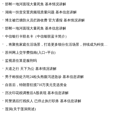
邯郸一地河面现大量死鱼 基本情况讲解
湖南一扶贫安置房频现质量问题 基本信息讲解
博主被巴塘防火员拦路收费 官方通报 基本情况讲解
邯郸一地河面现大量死鱼 基本信息讲解
中信银行卡联名卡（中信银联蓝卡简介）
，将聚焦家庭生活场景，打造更多细分生活场景，持续成为科技创新的风向标，出现新面孔，为行业发展带来新的机遇|产业链情报站
苏州网上交学费指南(入口+平台)
监视居住算是服刑吗
大道之行 天下为公 基本情况讲解
男子称按处方吃24粒头孢腹泻进急诊 基本信息讲解
自首后，特朗普狂揽710万美元竞选资金
历次印花税调整后A股表现 基本信息讲解
民警酒后打残疾人 已停止执行职务 基本信息讲解
莲洞(关于莲洞简述)