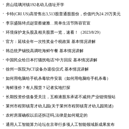
房山琉璃河镇192名幼儿借址开学
卡特(CRI.US)高管售出3,513股普通股股份，价值约为24.29万美元
李宗盛陈绮贞赵雷蔡健雅…简单生活节阵容官宣
环境保护龙头股及相关股票一览，速看！（2023/8/29）
官方：延续全年一次性奖金个税政策 基本情况讲解
韩总统尹锡悦高调吃海鲜午餐 基本情况讲解
中国民众给日本打骚扰电话?中方回应 基本情况讲解
徐州一医院为CT设备办退役仪式 基本情况讲解
如何用电脑给手机杀毒软件安装（如何用电脑给手机杀毒）
海鲜涨价？有人囤货？记者实地打探
长期投资价值备受关注，五粮液股东承诺不减持|产业链情报站
莱州市程郭镇育才幼儿园(关于莱州市程郭镇育才幼儿园简述)
农村房屋确权以后还拆迁吗,法律是如何规定的
通用人工智能算力论坛在京举行多项人工智能领域新成果发布