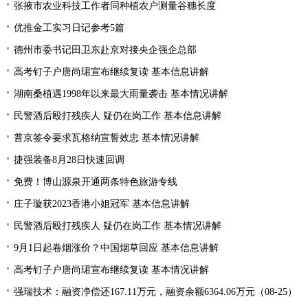
张掖市农业科技工作者同种植农户测量谷穗长度
优推金工实习日记参考5篇
德州市委书记田卫东赴京对接央企强企总部
高考钉子户唐尚珺宣布继续复读 基本信息讲解
湖南桑植遇1998年以来最大雨量袭击 基本情况讲解
民警酒后殴打残疾人 疑仍在岗工作 基本信息讲解
普京签令要求瓦格纳宣誓效忠 基本情况讲解
捷强装备8月28日快速回调
免费！博山源泉开通两条特色旅游专线
庄子璇获2023香港小姐冠军 基本信息讲解
民警酒后殴打残疾人 疑仍在岗工作 基本情况讲解
9月1日起卷烟涨价？中国烟草回应 基本信息讲解
高考钉子户唐尚珺宣布继续复读 基本情况讲解
强瑞技术：融资净偿还167.11万元，融资余额6364.06万元（08-25）