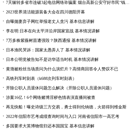
7天辗转多省市连破3起电信网络诈骗案 烟台高新公安守好市民“钱袋子”
2023世界清洁能源装备大会在四川德阳开幕
自曝抛妻弃子网红举报老丈人贪污 基本信息讲解
李在明:日本在向太平洋沿岸国家宣战 基本情况讲解
7万多株紫薇树苗遭强毁？陕西通报 基本情况讲解
日本渔民哭诉：国家太愚弄人了 基本情况讲解
日本公明党被告知不是访华适当时机 基本情况讲解
黄渤被粉丝当场质问为什么演烂片？高情商回答令人赞叹不已
高铁列车时刻表（k688次列车时刻表）
开除公职人员退休问题怎么解决（开除公职人员退休问题）
涉案16亿！6个网络赌博淫秽色情表演直播间被查
再见快船！曝史诗级三方交易，勇士得到伦纳德，火箭得到维金斯
2022年信阳市艺考成绩查询时间与入口 河南省信阳市一高艺考
多国要求大英博物馆归还本国国宝 基本信息讲解