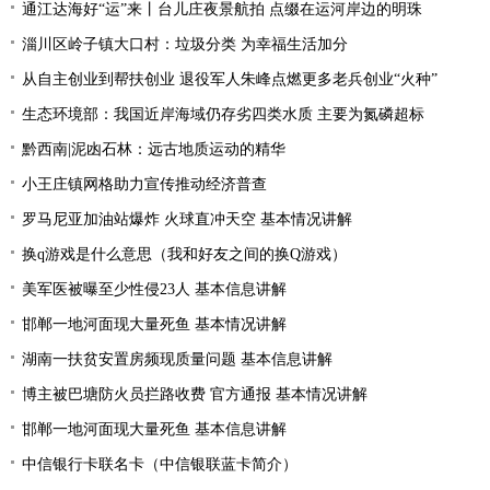
通江达海好“运”来丨台儿庄夜景航拍 点缀在运河岸边的明珠
淄川区岭子镇大口村：垃圾分类 为幸福生活加分
从自主创业到帮扶创业 退役军人朱峰点燃更多老兵创业“火种”
生态环境部：我国近岸海域仍存劣四类水质 主要为氮磷超标
黔西南|泥凼石林：远古地质运动的精华
小王庄镇网格助力宣传推动经济普查
罗马尼亚加油站爆炸 火球直冲天空 基本情况讲解
换q游戏是什么意思（我和好友之间的换Q游戏）
美军医被曝至少性侵23人 基本信息讲解
邯郸一地河面现大量死鱼 基本情况讲解
湖南一扶贫安置房频现质量问题 基本信息讲解
博主被巴塘防火员拦路收费 官方通报 基本情况讲解
邯郸一地河面现大量死鱼 基本信息讲解
中信银行卡联名卡（中信银联蓝卡简介）