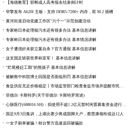
【海德教育】邯郸成人高考报名结束倒计时
华擎发布 A620I 主板：支持 DDR5-7200+ 内存，双 M.2 插槽
黄河街道启动党建工作区“六个一”示范创建活动
专家称日本处理核污水还有很多办法 基本信息讲解
专家称日本处理核污水还有很多办法 基本情况讲解
女子遭强奸未获立案自杀？官方通报 基本信息讲解
这支国足斩获世界杯亚军！ 基本信息讲解
“烂尾楼赶工期”的熊孩子 基本信息讲解
被解救中科院博士回国是否面临刑罚 基本信息讲解
食盐供应充足价格稳定丨市场监管部门检查食盐市场并提醒市民理性消费
菲德尔·卡斯特罗(关于菲德尔·卡斯特罗简述)
心脉医疗(688016.SH)：拟使用不超1.2亿元暂时闲置募集资金进行现金管理
国足9月3日集训，上港比赛少将成国脚大户，蔡慧康领衔或达12人
一女子刷单被骗！桓台警方迅速追回被骗款