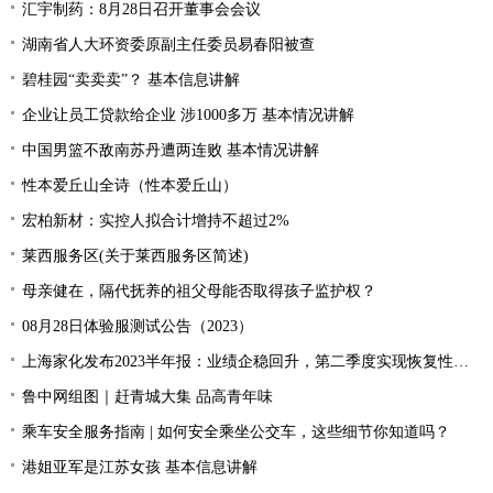
汇宇制药：8月28日召开董事会会议
湖南省人大环资委原副主任委员易春阳被查
碧桂园“卖卖卖”？ 基本信息讲解
企业让员工贷款给企业 涉1000多万 基本情况讲解
中国男篮不敌南苏丹遭两连败 基本情况讲解
性本爱丘山全诗（性本爱丘山）
宏柏新材：实控人拟合计增持不超过2%
莱西服务区(关于莱西服务区简述)
母亲健在，隔代抚养的祖父母能否取得孩子监护权？
08月28日体验服测试公告（2023）
上海家化发布2023半年报：业绩企稳回升，第二季度实现恢复性增长
鲁中网组图｜赶青城大集 品高青年味
乘车安全服务指南 | 如何安全乘坐公交车，这些细节你知道吗？
港姐亚军是江苏女孩 基本信息讲解