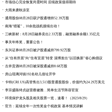
市场信心完全恢复尚需时间 后续政策值得期待
大雨来袭秋凉至
通用股份08月28日获沪股通增持52.39万股
南海“猎鲨”，10余批战机接续出动！
三峡新材：8月28日融券卖出2.33万股，融资融券余额1.35亿元
事关年终奖，重要公告！
东兴证券08月28日被沪股通减持799.92万股
从“住有所居”向“住有宜居”转变 淄博发出“以旧换新”省心购倡议
古井贡酒08月28日被深股通减持8.68万股
房山琉璃河镇192名幼儿借址开学
卡特(CRI.US)高管售出3,513股普通股股份，价值约为24.29万美元
李宗盛陈绮贞赵雷蔡健雅…简单生活节阵容官宣
环境保护龙头股及相关股票一览，速看！（2023/8/29）
官方：延续全年一次性奖金个税政策 基本情况讲解