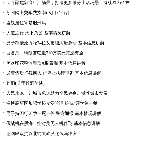
，将聚焦家庭生活场景，打造更多细分生活场景，持续成为科技创新的风向标，出现新面孔，为行业发展带来新的机遇|产业链情报站
苏州网上交学费指南(入口+平台)
监视居住算是服刑吗
大道之行 天下为公 基本情况讲解
男子称按处方吃24粒头孢腹泻进急诊 基本信息讲解
自首后，特朗普狂揽710万美元竞选资金
历次印花税调整后A股表现 基本信息讲解
民警酒后打残疾人 已停止执行职务 基本信息讲解
莲洞(关于莲洞简述)
人民来论：让城市绿道助力全民健身、滋养城市发展
淄博高新区加强学校食堂管理 护航“开学第一餐”
男子持刀行凶致一死一伤 警方通报 基本情况讲解
俄战机在黑海上空对美无人机伴飞 基本信息讲解
德国民众抗议北约供武激化俄乌冲突