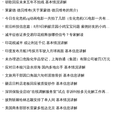
胡歌回应未来五年不拍戏 基本情况讲解
莱蒙德·德贝维奇(关于莱蒙德·德贝维奇的简介)
今日生化危机cg动画电影一共拍了几部（生化危机CG电影一共有几部分别是什么）
前沿科技信息篇：8月9日蚂蚁庄园小鸡宝宝问题 雇佣好友的小鸡来工作一起生产肥料需要消耗
减半征收证券交易印花税释放哪些信号？专家解读
印花税减半 或让利近千亿 基本情况讲解
印度发布月船3号探月车驶入月球画面 基本信息讲解
未办理进口危险化学品登记，上海协通（集团）有限公司被罚3万元
应对日本核污染水排海 国内多地出手 基本情况讲解
文旅局干部因口角踹六旬邻居致骨折 基本信息讲解
砸店日料店老板回应被质疑炒作 基本信息讲解
深圳保险业启动“在线调解服务室”试点 非诉纠纷多元化解工作再提速
披荆斩棘给林志颖安排了单人间 基本情况讲解
美国商务部部长雷蒙多抵达北京 基本信息讲解