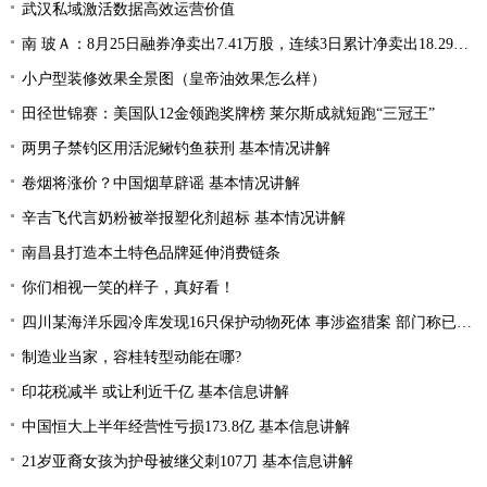
武汉私域激活数据高效运营价值
南 玻Ａ：8月25日融券净卖出7.41万股，连续3日累计净卖出18.29万股
小户型装修效果全景图（皇帝油效果怎么样）
田径世锦赛：美国队12金领跑奖牌榜 莱尔斯成就短跑“三冠王”
两男子禁钓区用活泥鳅钓鱼获刑 基本情况讲解
卷烟将涨价？中国烟草辟谣 基本情况讲解
辛吉飞代言奶粉被举报塑化剂超标 基本情况讲解
南昌县打造本土特色品牌延伸消费链条
你们相视一笑的样子，真好看！
四川某海洋乐园冷库发现16只保护动物死体 事涉盗猎案 部门称已整改
制造业当家，容桂转型动能在哪?
印花税减半 或让利近千亿 基本信息讲解
中国恒大上半年经营性亏损173.8亿 基本信息讲解
21岁亚裔女孩为护母被继父刺107刀 基本信息讲解