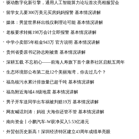
驱动数字化新引擎，通用人工智能算力论坛首次亮相服贸会
留学女儿要300万美元买房妈妈报警 基本情况讲解
媒体：男篮世界杯出线仅剩理论可能 基本情况讲解
老板要求转账198万会计立即报警 基本情况讲解
中学小卖部5年租金943万 官方说明 基本情况讲解
贵州省委原书记孙志刚被查 基本情况讲解
深耕五载 不忘初心——前海人寿旗下首个康养社区启航五周年
生态环境部公布第二批12个美丽海湾，你去过几个？
福岛核污水累计排放量已超千吨 基本情况讲解
福岛附近海域4.8级地震 基本情况讲解
男子开车送同学出车祸被判赔19万 基本情况讲解
网友喊话刘涛：妈祖 大海你还管不管 基本情况讲解
南向资金丨小鹏汽车-W获净买入5.53亿港元
外贸创历史新高！深圳经济特区建立43周年成绩单亮眼