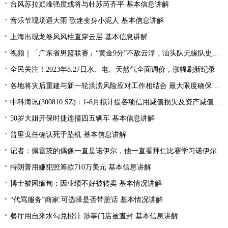
台风苏拉巅峰强度或将与杜苏芮齐平 基本信息讲解
音乐节现场遇大雨 歌迷变身小泥人 基本信息讲解
上海出现龙卷风风柱直穿云层 基本信息讲解
视频｜「广东省男篮联赛」“黄金9分”不敌云浮，汕头队无缘队史首个四强
全民关注！2023年8.27日水、电、天然气全面调价，涨幅刷新纪录
各地将灾后重建与新一轮洪涝风险应对工作相结合 最大限度确保群众生命财产安全
中科海讯(300810.SZ)：1-6月拟计提各项信用减值损失及资产减值准备5189.85万元
50岁大姐开保时捷连撞四五辆车 基本信息讲解
普里戈任确认死于坠机 基本信息讲解
记者：佩雷茨的偶像一直是诺伊尔，他一直看拜仁比赛学习诺伊尔
特朗普用嫌犯照筹款710万美元 基本信息讲解
博士被困缅甸：因业绩不好被转卖 基本情况讲解
“代骂服务”商家:可选择是否带脏话 基本情况讲解
餐厅用自来水勾兑橙汁 涉事门店被查封 基本信息讲解