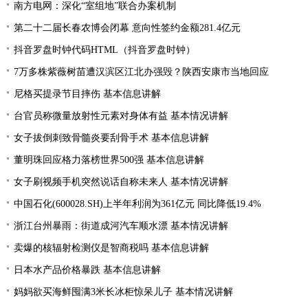
南方电网：深化“室组地”联合办案机制
第二十二届长春农博会闭幕 意向性签约金额281.4亿元
抖音罗盘时钟代码HTML（抖音罗盘时钟）
7万多株紫薇树苗遭汉滨区江北办强毁？陕西安康市当地回应
尼格买提录节目摔伤 基本信息讲解
台官员称微量放射性元素对身体有益 基本情况讲解
女子拔倒刺致骨髓炎要刮骨手术 基本信息讲解
董明珠回应格力落榜世界500强 基本信息讲解
女子刷视频手机突然说话自称未来人 基本情况讲解
中国石化(600028.SH)上半年利润为361亿元 同比降低19.4%
浙江台州暴雨：街道成河汽车顺水漂 基本情况讲解
卖爆的核辐射检测仪是智商税吗 基本信息讲解
日本水产品价格暴跌 基本信息讲解
妈妈欲买海鲜囤满3米长冰柜惊呆儿子 基本情况讲解