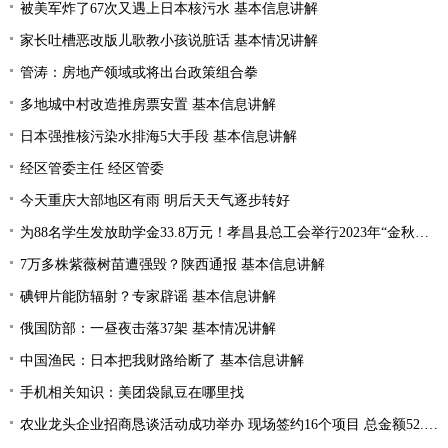
被美军炸了67次又遇上日本核污水 基本信息讲解
家长吐槽恶改版儿歌教小孩说脏话 基本情况讲解
管涛：房地产领域或将出台政策组合拳
多地城中村改造推房票安置 基本信息讲解
日本强推核污染水排海5大手段 基本信息讲解
经区管委主任 经区管委
今天重庆大部地区有雨 明后天天气逐步转好
为88名学生发放助学金33.8万元！孝昌县总工会举行2023年“金秋助学”活动
7万多株紫薇树苗遭强毁？陕西通报 基本信息讲解
碘钾片能防辐射？专家辟谣 基本信息讲解
俄国防部：一昼夜击落37架 基本情况讲解
中国渔民：日本把我财路给断了 基本信息讲解
手机相关知识：美团袋鼠豆在哪里找
农业龙头企业招商恳谈活动成功举办 现场签约16个项目 总金额52.1亿元