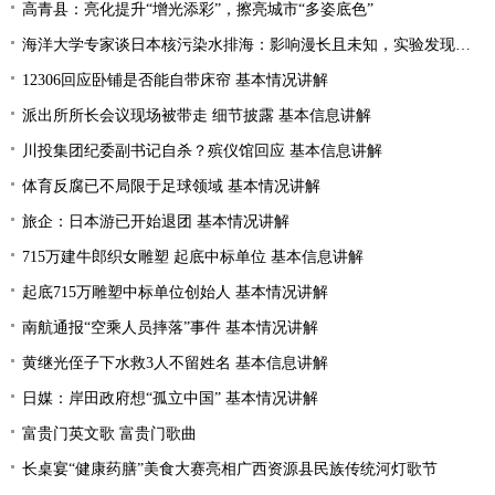
高青县：亮化提升“增光添彩”，擦亮城市“多姿底色”
海洋大学专家谈日本核污染水排海：影响漫长且未知，实验发现会损害贝类摄食与免疫功能
12306回应卧铺是否能自带床帘 基本情况讲解
派出所所长会议现场被带走 细节披露 基本信息讲解
川投集团纪委副书记自杀？殡仪馆回应 基本信息讲解
体育反腐已不局限于足球领域 基本情况讲解
旅企：日本游已开始退团 基本情况讲解
715万建牛郎织女雕塑 起底中标单位 基本信息讲解
起底715万雕塑中标单位创始人 基本情况讲解
南航通报“空乘人员摔落”事件 基本情况讲解
黄继光侄子下水救3人不留姓名 基本信息讲解
日媒：岸田政府想“孤立中国” 基本情况讲解
富贵门英文歌 富贵门歌曲
长桌宴“健康药膳”美食大赛亮相广西资源县民族传统河灯歌节