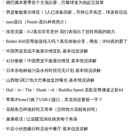
姆巴佩本赛季首个主场比赛，巴黎球迷为他起立鼓掌
男篮惨败塞尔维亚！3人已准备回家，乔帅公开表态，球迷有话说
nnos蛋白（Numb-蛋白种类简介）
埃里克森：0-2落后非常意外 我们表现出了扭转局面的能力
Redmi K60至尊版值得入吗？真实体验分享，网友：IP68真的爱了
中国男篮首战不敌塞尔维亚队 基本信息讲解
42分惨败！中国男篮不敌塞尔维亚 基本情况讲解
日本东电称核污染水何时排完无计划 基本情况讲解
山西致5死27伤大巴事故监控曝光 基本情况讲解
Hail・to・The・Shade・of・Buddha-Speed 高歌至尊佛速之影#4
苹果iPhone15换了USB-C接口，库克却还要留一手？
花鲢鱼怎样做好吃又简单（怎样炖大花鲢鱼好吃）
健康夜话 | 让温暖流淌在病房每个角落
95后小伙怒砸日料店改中餐厅 基本信息讲解