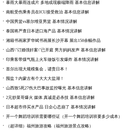
暴雨大暴雨连成片 多地或现极端降雨 基本信息讲解
南航受伤乘务员在ICU接受救治 基本信息讲解
中国男篮vs塞尔维亚男篮 基本情况讲解
泰国将严查日本进口海产品 基本情况讲解
湘籍书画家罗华斌书画展长沙开幕 展出150余幅作品
山西\"订婚强奸案\"已开庭 男方妈妈发声 基本信息讲解
印乘客带煤气瓶上火车做饭引发爆炸 基本情况讲解
首尔出现大规模集会，谴责日本！
囤盐？内蒙古有个大大大盐湖！
山西致5死27伤大巴事故监控曝光 基本信息讲解
2元炒菜哥爆火 媒体:真诚是必杀技 基本信息讲解
日本超市停买水产品 日企心态崩了 基本情况讲解
开一个舞蹈培训班需要哪些证（开一个舞蹈培训班要多少成本）
（超详细）福州旅游攻略（福州旅游景点攻略）