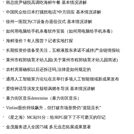
韩总统尹锡悦高调吃海鲜午餐 基本情况讲解
中国民众给日本打骚扰电话?中方回应 基本情况讲解
徐州一医院为CT设备办退役仪式 基本情况讲解
如何用电脑给手机杀毒软件安装（如何用电脑给手机杀毒）
海鲜涨价？有人囤货？记者实地打探
长期投资价值备受关注，五粮液股东承诺不减持|产业链情报站
莱州市程郭镇育才幼儿园(关于莱州市程郭镇育才幼儿园简述)
农村房屋确权以后还拆迁吗,法律是如何规定的
通用人工智能算力论坛在京举行多项人工智能领域新成果发布
爱情神话导演发文疑暗讽燃冬导演 基本情况讲解
暴力街区音乐determine（暴力街区音乐）
Vinfast股价持续飙升，但打破市场形势仍“道阻且长”
《星之海》MC站91分：给JRPG留下了不可磨灭的印记
金茂服务进入全国75城 多元业态拓展成果显著