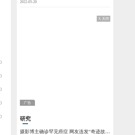
2022-05-20
X 关闭
0
0
0
0
广告
0
研究
摄影博主确诊罕见癌症 网友连发“奇迹故事”不允许他躺平