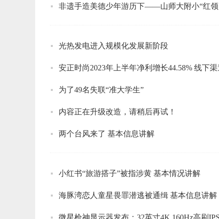
非遗手造美德少年游历下——山师大附小“红领
光热发电进入规模化发展新阶段
安正时尚2023年上半年净利增长44.58% 线下
为了49名失联“准大学生”
内容正在升级改造，请稍后再试！
两个台风来了 基本信息讲解
小红书“旅游搭子”被指涉黄 基本情况讲解
海豚湾恋人童星畏罪潜逃被通缉 基本信息讲解
微星枪神显示器发布：32英寸4K 160Hz高刷IP