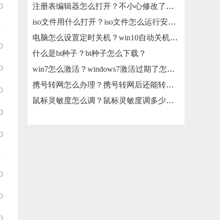
0
注册表编辑器怎么打开？不小心修改了注册表怎么还原？
iso文件用什么打开？iso文件怎么运行安装？
电脑怎么设置定时关机？win10自动关机怎么设置？
0
什么是bt种子？bt种子怎么下载？
0
win7怎么激活？windows7激活过期了怎么办？
携号转网怎么办理？携号转网后还能转回来吗？
0
鼠标灵敏度怎么调？鼠标灵敏度调多少合适？
0
0
0
0
0