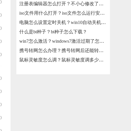
0
注册表编辑器怎么打开？不小心修改了注册表怎么还原？
iso文件用什么打开？iso文件怎么运行安装？
0
电脑怎么设置定时关机？win10自动关机怎么设置？
0
什么是bt种子？bt种子怎么下载？
win7怎么激活？windows7激活过期了怎么办？
0
携号转网怎么办理？携号转网后还能转回来吗？
0
鼠标灵敏度怎么调？鼠标灵敏度调多少合适？
0
0
0
0
0