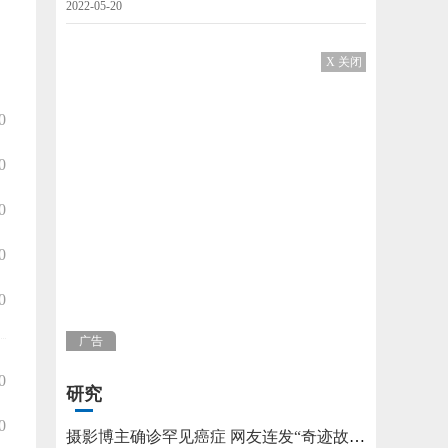
2022-05-20
X 关闭
0
0
0
0
0
广告
0
研究
0
摄影博主确诊罕见癌症 网友连发“奇迹故事”不允许他躺平