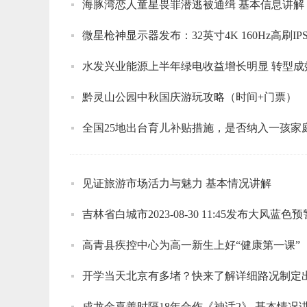
海豚湾恋人童星畏罪潜逃被通缉 基本信息讲解
微星枪神显示器发布：32英寸4K 160Hz高刷IP
水发兴业能源上半年绿电收益增长明显 转型成
黔灵山公园中秋国庆游玩攻略（时间+门票）
全国25地出台育儿补贴措施，是否纳入一孩家
见证旅游市场活力与魅力 基本情况讲解
吉林省白城市2023-08-30 11:45发布大风蓝色预
高青县疾控中心为高一新生上好“健康第一课”
开学当天北京有多堵？快来了解详细路况制定
成龙金喜善时隔18年合作《神话2》 基本情况