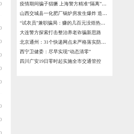
0
疫情期间骗子猖獗 上海警方精准“隔离”涉疫类诈骗
山西交城县一化肥厂锅炉房发生爆炸 造成3死2伤
“试衣员”兼职骗局：赚的几百元没焐热就被骗走几万元
0
大连警方探索打击整治养老诈骗新思路
0
北京通州：31个快递网点未严格落实防疫措施被责令整改
西宁卫健委：尽早实现“动态清零”
0
四川广安19日零时起实施全市交通管控
0
0
0
0
0