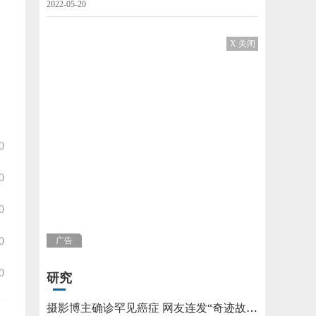
2022-05-20
X 关闭
0
0
0
0
广告
0
研究
摄影博主确诊罕见癌症 网友连发“奇迹故事”不允许他躺平