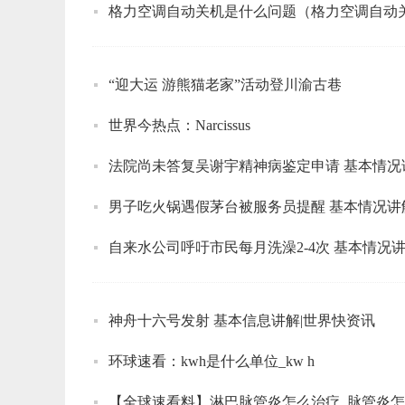
格力空调自动关机是什么问题（格力空调自动
“迎大运 游熊猫老家”活动登川渝古巷
世界今热点：Narcissus
法院尚未答复吴谢宇精神病鉴定申请 基本情况
男子吃火锅遇假茅台被服务员提醒 基本情况讲
自来水公司呼吁市民每月洗澡2-4次 基本情况
神舟十六号发射 基本信息讲解|世界快资讯
环球速看：kwh是什么单位_kw h
【全球速看料】淋巴脉管炎怎么治疗_脉管炎