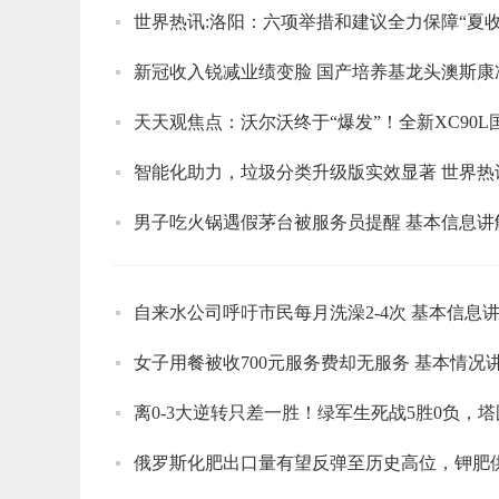
世界热讯:洛阳：六项举措和建议全力保障“夏收
新冠收入锐减业绩变脸 国产培养基龙头澳斯
天天观焦点：沃尔沃终于“爆发”！全新XC90L
智能化助力，垃圾分类升级版实效显著 世界热
男子吃火锅遇假茅台被服务员提醒 基本信息讲
自来水公司呼吁市民每月洗澡2-4次 基本信息
女子用餐被收700元服务费却无服务 基本情况
离0-3大逆转只差一胜！绿军生死战5胜0负，塔图
俄罗斯化肥出口量有望反弹至历史高位，钾肥