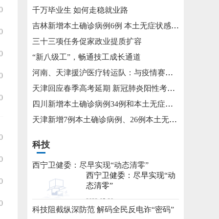
0
千万毕业生 如何走稳就业路
吉林新增本土确诊病例6例 本土无症状感染者15例
0
三十三项任务促家政业提质扩容
0
“新八级工”，畅通技工成长通道
河南、天津援沪医疗转运队：与疫情赛跑 为生命护航
0
天津回应春季高考延期 新冠肺炎阳性考生将在医院考试
0
四川新增本土确诊病例34例和本土无症状感染者115例
天津新增7例本土确诊病例、26例本土无症状感染者
0
科技
0
西宁卫健委：尽早实现“动态清零”
西宁卫健委：尽早实现“动
0
态清零”
2022-05-20
0
科技阻截纵深防范 解码全民反电诈“密码”