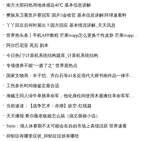
南方大部闷热局地体感达40℃ 基本信息讲解
樊振东卫冕世乒赛冠军 国乒5金收官 基本信息讲解|环球速看料
丫丫回京后何时展出？园方回应 基本情况讲解_天天讯息
世界热头条丨手机APP教程:芒果tvapp怎么更换个性皮肤 芒果tvapp更换个性皮肤的方法
阿尔巴尼亚 死后 剧本
今日热门!计算机系统结构题库_计算机系统结构
专项债券不能“一拨了之” 世界观热点
国家文物局：丰子恺、齐白石等41名近现代大师书画作品一律不准出境
工伤多长时间做鉴定最合适
海贼王同人绿牛单挑革命军，他化身柱间使用木遁擒住革命军军长！
当前速读：【战争艺术：赤潮】妖空-红线篇
天天播报:希尔薇老板娘怎么搞（搞丈毋娘小说）
Stein：湖人休赛期不太可能会在自由市场上表现活跃 世界速看
抑郁症有哪里症状_抑郁症症状有哪些