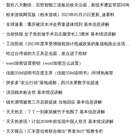
股价八天翻倍，百胜智能三连板后收关注函，新技术遭监管层问询
粉末游戏网页版（粉末游戏）2023年05月25日更新_速看料
全球速看：重庆被洪水冲走男童遗体找到 基本信息讲解
当前快报:女子骨折做手术后左腿变长2.3厘米 基本情况讲解
工信部就《2023年度享受增值税加计抵减政策的集成电路企业清单制定工作有关要求》征求意见
吃过台湾省的大王具足虫面，差点进了棺材
word加密设置密钥（word加密怎么设置）
佳能350d说明书百度文库（佳能350d说明书）|环球热推荐
拼多多“农云行动”落地成都，四川水果数字化提速
演员顾本彬去世 基本情况讲解
镇长酒驾被查三月后获提拔 当地回应 基本信息讲解
天天热文：丫丫一到家就被竹子包围了 基本信息讲解
天天热资讯！计划2030年前实现中国人登月 基本情况讲解
天天视点！汇丰晋信将联合推出“养老36计”投教专栏