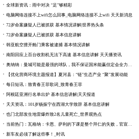
全球新资讯：雨中对决 “足”够精彩
电脑网络连接不上wifi怎么回事_电脑网络连接不上wifi 天天新消息
72岁命案嫌疑人已被抓获 基本情况讲解|世界热头条
72岁命案嫌疑人已被抓获 基本信息讲解
韩亚航空擅开舱门乘客被逮捕 基本情况讲解
南阳回应上百台收割机无法下高速 基本信息讲解 天天播资讯
奥纳纳：曼城可能是最强的球队，我不保证国米能赢但定会全力以赴|环球最新
【优化营商环境主题报道】夏河县：“链”生态产业 “聚”发展动能
每日短讯：致青春王菲歌词_致青春王菲
阿根廷亚洲行名单出炉 基本信息讲解|天天报道
天天资讯：101岁杨振宁在西湖大学致辞 基本信息讲解
也门北部发生地雷爆炸致2名儿童死亡_世界观热点
当前热门：瓦格纳：卡恩、萨利的下课是整个拜仁的失败，官宣的时机让我无言
新车友必须了解这些事！_时讯