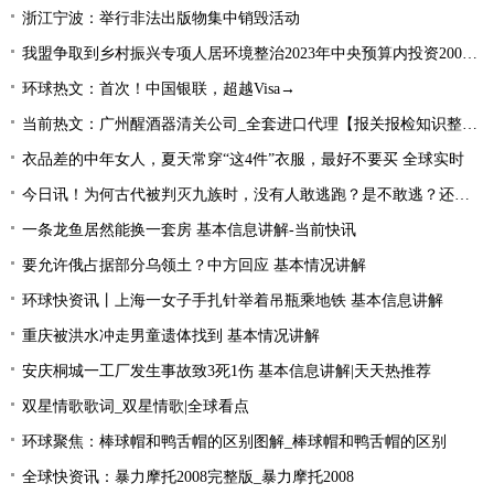
浙江宁波：举行非法出版物集中销毁活动
我盟争取到乡村振兴专项人居环境整治2023年中央预算内投资2000万元
环球热文：首次！中国银联，超越Visa→
当前热文：广州醒酒器清关公司_全套进口代理【报关报检知识整理】
衣品差的中年女人，夏天常穿“这4件”衣服，最好不要买 全球实时
今日讯！为何古代被判灭九族时，没有人敢逃跑？是不敢逃？还是不能逃
一条龙鱼居然能换一套房 基本信息讲解-当前快讯
要允许俄占据部分乌领土？中方回应 基本情况讲解
环球快资讯丨上海一女子手扎针举着吊瓶乘地铁 基本信息讲解
重庆被洪水冲走男童遗体找到 基本情况讲解
安庆桐城一工厂发生事故致3死1伤 基本信息讲解|天天热推荐
双星情歌歌词_双星情歌|全球看点
环球聚焦：棒球帽和鸭舌帽的区别图解_棒球帽和鸭舌帽的区别
全球快资讯：暴力摩托2008完整版_暴力摩托2008