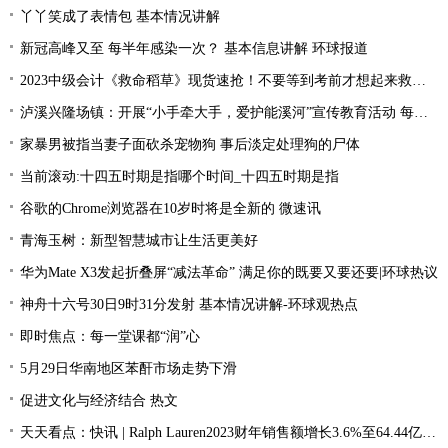
丫丫笑成了表情包 基本情况讲解
新冠高峰又至 每半年感染一次？ 基本信息讲解 环球报道
2023中级会计《救命稻草》现货速抢！不要等到考前才想起来救命稻草！
泸溪兴隆场镇：开展“小手牵大手，爱护能溪河”宣传教育活动 每日速读
家暴男被指当妻子面砍杀宠物狗 事后淡定处理狗的尸体
当前滚动:十四五时期是指哪个时间_十四五时期是指
谷歌的Chrome浏览器在10岁时将是全新的 微速讯
青海玉树：新型智慧城市让生活更美好
华为Mate X3发起折叠屏“减法革命” 满足你的既要又要还要|环球热议
神舟十六号30日9时31分发射 基本情况讲解-环球观热点
即时焦点：每一堂课都“润”心
5月29日华南地区苯酐市场走势下滑
促进文化与经济结合 热文
天天看点：快讯 | Ralph Lauren2023财年销售额增长3.6%至64.44亿美元