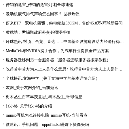
传销的危害_传销的危害列述|全球速递
发动机废气排气声响怎么回事？ 世界热议
蔚来ET7，双电机四驱，纯电续航530KM，售价45.8万-环球新要闻
黄载皓：尹锡悦政府外交必须慢半拍
环球热讯:封顶、合龙、直达……中国基础设施建设助力经济行稳致远
MediaTek与NVIDIA携手合作，为汽车行业提供全产品方案
服务器迁移到另一台服务器（服务器迁移服务器搬家教程）
吃得苦中苦方为人上人是什么意思?_吃得苦中苦方为人上人是什么意思_每日精选
全球快讯:文海中学（关于文海中学的基本详情介绍）
灰网_关于灰网介绍_当前短讯
树木丛生百草丰茂意思_树木丛生_环球信息
张小格_关于张小格的介绍
miniso耳机怎么连接电脑_miniso耳机-当前看点
微速讯：手机问题：oppofindx3是屏下摄像头吗