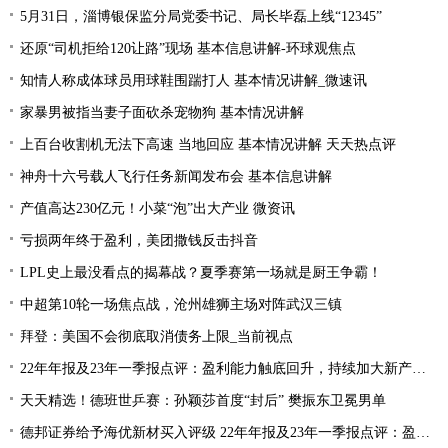
5月31日，淄博银保监分局党委书记、局长毕磊上线“12345”
还原“司机拒给120让路”现场 基本信息讲解-环球观焦点
知情人称成体球员用球鞋围踹打人 基本情况讲解_微速讯
家暴男被指当妻子面砍杀宠物狗 基本情况讲解
上百台收割机无法下高速 当地回应 基本情况讲解 天天热点评
神舟十六号载人飞行任务新闻发布会 基本信息讲解
产值高达230亿元！小菜“泡”出大产业 微资讯
亏损两年终于盈利，美团撒钱反击抖音
LPL史上最没看点的揭幕战？夏季赛第一场就是厨王争霸！
中超第10轮一场焦点战，沧州雄狮主场对阵武汉三镇
拜登：美国不会彻底取消债务上限_当前视点
22年年报及23年一季报点评：盈利能力触底回升，持续加大新产品研发
天天精选！德班世乒赛：孙颖莎首度“封后” 樊振东卫冕男单
德邦证券给予海优新材买入评级 22年年报及23年一季报点评：盈利能力触底回升 持续加大新产品研发