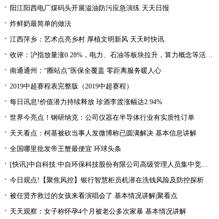
阳江阳西电厂煤码头开展溢油防污应急演练 天天日报
炸鲜奶最简单的做法
江西萍乡：艺术点亮乡村 厚植文明新风 天天时快讯
收评：沪指放量涨0.28%，电力、石油等板块拉升，算力概念等活跃 每日关注
南通通州：“圈站点”医保全覆盖 零距离服务暖人心
2019中超赛程表完整版（2019中超赛程）
每日讯息!价值潜力持续释放 珍酒李渡涨幅达2.94%
世界今亮点！钢研纳克：公司仪器在半导体行业有实质性订单
天天看点：柯基被砍当事人发微博称已圆满解决 基本信息讲解
全国哪里批发帝王蟹最便宜 环球头条
[快讯]中自科技:中自环保科技股份有限公司高级管理人员集中竞价减持股份进展|观焦点
今日观点!【聚焦风控】银行智慧柜员机潜在洗钱风险及防控探析
被任贤齐救过的女孩来看演唱会了 基本情况讲解|聚看点
天天观察：女子称怀孕4个月被老公多次家暴 基本情况讲解