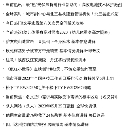
当前热讯：最“热”光伏展折射行业新动向：高效电池技术比拼激烈 光伏厂商掘金第二赛道
全球实时：城市副中心与北三县构建新管理机制！北三县正式迈入“北京管理”时代！
今日热门!文字逃脱第八关次元空间通关攻略
当前热议!幼儿体重身高对照表2020（幼儿体重身高对照表）
驴友爬山遭雷击：直挺倒下全身麻木 基本信息讲解
砍死柯基男子被警方带走调查 基本情况讲解|环球热文
注意！陕西汉江安康段、丹江将出现复涨洪水
《疯狂小世界》点映倒计时3天，不负众望如约而至
我市开展2023年全国科技工作者日系列活动 将持续至6月上旬
松下TY-EW3D2MC_关于松下TY-EW3D2MC概略
当前聚焦：名义货币需求与实际货币需求的根本区别（名义货币需求与实际货币需求）
杀人网站（杀人）2023年05月25日更新_全球快资讯
他用生命最后76秒救了24名乘客 基本信息讲解 每日速递
四川达州拉响防洪警报 居民撤离 基本情况讲解