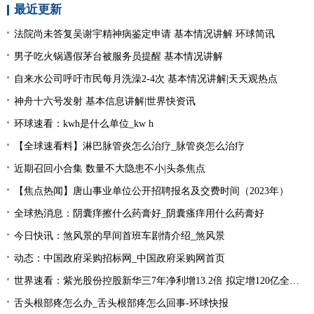
最近更新
法院尚未答复吴谢宇精神病鉴定申请 基本情况讲解 环球简讯
男子吃火锅遇假茅台被服务员提醒 基本情况讲解
自来水公司呼吁市民每月洗澡2-4次 基本情况讲解|天天观热点
神舟十六号发射 基本信息讲解|世界快资讯
环球速看：kwh是什么单位_kw h
【全球速看料】淋巴脉管炎怎么治疗_脉管炎怎么治疗
近期召回小合集 数量不大隐患不小|头条焦点
【焦点热闻】唐山事业单位公开招聘报名及交费时间（2023年）
全球热消息：阴囊痒擦什么药膏好_阴囊瘙痒用什么药膏好
今日快讯：煞风景的早间首班车剧情介绍_煞风景
动态：中国政府采购招标网_中国政府采购网首页
世界速看：紫光股份控股新华三7年净利增13.2倍 拟定增120亿全控标的整体估值达503亿
舌头根部疼怎么办_舌头根部疼怎么回事-环球快报