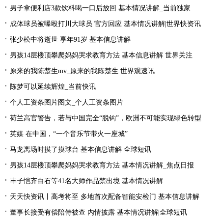
男子拿便利店3款饮料喝一口后放回 基本情况讲解_当前独家
成体球员被曝殴打川大球员 官方回应 基本情况讲解|世界快资讯
张少松中将逝世 享年91岁 基本信息讲解
男孩14层楼顶攀爬妈妈哭求教育方法 基本信息讲解 世界关注
原来的我陈楚生mv_原来的我陈楚生 世界观速讯
陈梦可以延续辉煌_当前快讯
个人工资条图片图文_个人工资条图片
荷兰高官警告，若与中国完全“脱钩”，欧洲不可能实现绿色转型
英媒 在中国，“一个音乐节带火一座城”
马龙离场时摸了摸球台 基本信息讲解 全球短讯
男孩14层楼顶攀爬妈妈哭求教育方法 基本情况讲解_焦点日报
丰子恺齐白石等41名大师作品禁出境 基本情况讲解
天天快资讯丨高考将至 多地首次配备智能安检门 基本信息讲解
董事长接受有偿陪侍被查 内情披露 基本情况讲解|全球短讯