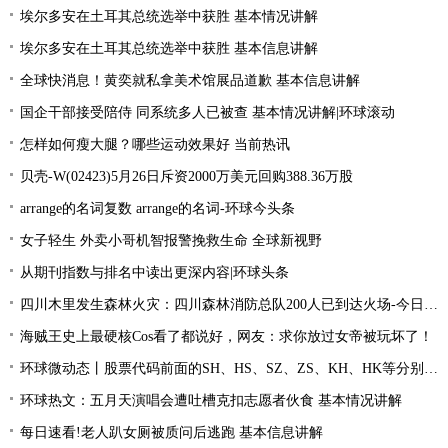
埃尔多安在土耳其总统选举中获胜 基本情况讲解
埃尔多安在土耳其总统选举中获胜 基本信息讲解
全球快消息！黄奕就私拿美术馆展品道歉 基本信息讲解
国企干部接受陪侍 同系统多人已被查 基本情况讲解|环球滚动
怎样如何瘦大腿？哪些运动效果好 当前热讯
贝壳-W(02423)5月26日斥资2000万美元回购388.36万股
arrange的名词复数 arrange的名词-环球今头条
女子轻生 外卖小哥机智报警挽救生命 全球新视野
从期刊指数与排名中读出更深内容|环球头条
四川木里发生森林火灾：四川森林消防总队200人已到达火场-今日关注
海贼王史上最硬核Cos看了都说好，网友：求你放过女帝被玩坏了！
环球微动态丨股票代码前面的SH、HS、SZ、ZS、KH、HK等分别是什么意思？
环球热文：五月天演唱会遭吐槽克扣志愿者伙食 基本情况讲解
每日速看!老人趴女厕被质问后逃跑 基本信息讲解