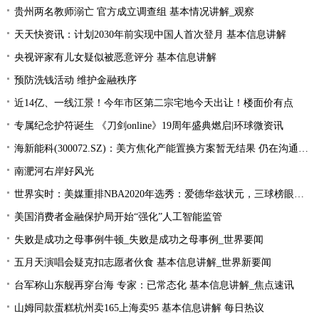
贵州两名教师溺亡 官方成立调查组 基本情况讲解_观察
天天快资讯：计划2030年前实现中国人首次登月 基本信息讲解
央视评家有儿女疑似被恶意评分 基本信息讲解
预防洗钱活动 维护金融秩序
近14亿、一线江景！今年市区第二宗宅地今天出让！楼面价有点
专属纪念护符诞生 《刀剑online》19周年盛典燃启|环球微资讯
海新能科(300072.SZ)：美方焦化产能置换方案暂无结果 仍在沟通过程中|环球观点
南淝河右岸好风光
世界实时：美媒重排NBA2020年选秀：爱德华兹状元，三球榜眼，哈里伯顿探花
美国消费者金融保护局开始“强化”人工智能监管
失败是成功之母事例牛顿_失败是成功之母事例_世界要闻
五月天演唱会疑克扣志愿者伙食 基本信息讲解_世界新要闻
台军称山东舰再穿台海 专家：已常态化 基本信息讲解_焦点速讯
山姆同款蛋糕杭州卖165上海卖95 基本信息讲解 每日热议