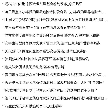
规模10.1亿元 京西产业引导基金签约发布_今日热讯
每日看点！小本我的世界危险大陆爱奇艺（小本我的世界危险大陆）
中国龙工(03339.HK)：将于7月28日或之前派发末期股息每股0.1港元-世界微资讯
车里如何看右车轮位置（在车内怎么看右车轮位置？）
当前聚焦：高中生疑与教师吵架后失联 警方介入 基本情况讲解
高中生与教师争执后失联？警方介入 基本信息讲解_世界今热点
天天短讯！两家药企因垄断协议被罚3亿 基本信息讲解
孙颖莎4-2陈梦 首夺世乒赛冠军 基本信息讲解_世界速讯
老人趴女厕被质问后逃跑 基本情况讲解
海门建设高标准农田“升级版” 今年提升改造3.3万亩，涉及4个镇|每日速读
天天视讯！桓台县马桥镇西潘村：深入基层群众，共同“学习强国”
环球即时：世乒赛｜张本智和说了实话：遇到中国选手太难了
视讯！山东省中医药研究院深入推进中医药特色疗法“四进”健康促进行动
花生麸泡几天可以施肥？_天天速看料