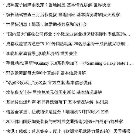
成熟麦子因降雨发芽？当地回应 基本情况讲解 世界快报
镇长酒驾被查三月后获提拔 当地回应 基本情况讲解|天天观察
世界快消息！郎溪：筑爱助残共享和谐社会
“国内最大”催收公司停业；小微企业创业担保贷实际利率低至2%左右；趣店、爱财注销小贷牌照丨21消费金融参考-当前看点
成都双流警方通告“5.10”传销活动案 26名涉案骨干成员被采取刑事强制措施 环球热文
李晓旭家庭背景_李晓旭介绍 世界关注
手机动态:更新为Galaxy S10系列增加了一些Samsung Galaxy Note 10功能|环球消息
57岁景海鹏每天600个俯卧撑 基本信息讲解
“名媛K歌沐足”没名媛 官方立案 基本信息讲解
埃尔多安连任 里拉兑美元创历史新低 基本情况讲解
基辅传出爆炸声 有导弹残骸落下 基本情况讲解_热消息
错题全掌握，让成绩快速提分！喵喵机N1打印机不简单
2023佛山国际陶瓷装备与材料展交通指南(地铁+自驾)|当前独家
快讯！俄媒：普京签令，废止《欧洲常规武装力量条约》 天天播报