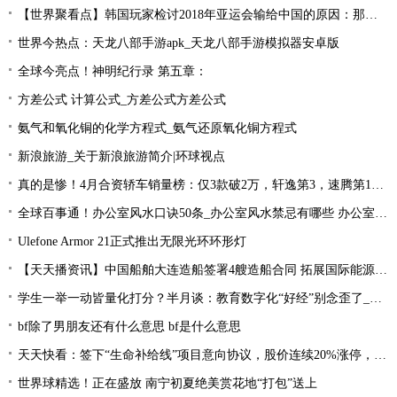
【世界聚看点】韩国玩家检讨2018年亚运会输给中国的原因：那一年是Uzi的时代！
世界今热点：天龙八部手游apk_天龙八部手游模拟器安卓版
全球今亮点！神明纪行录 第五章：
方差公式 计算公式_方差公式方差公式
氨气和氧化铜的化学方程式_氨气还原氧化铜方程式
新浪旅游_关于新浪旅游简介|环球视点
真的是惨！4月合资轿车销量榜：仅3款破2万，轩逸第3，速腾第16！
全球百事通！办公室风水口诀50条_办公室风水禁忌有哪些 办公室风水禁忌大全
Ulefone Armor 21正式推出无限光环环形灯
【天天播资讯】中国船舶大连造船签署4艘造船合同 拓展国际能源运输领域合作
学生一举一动皆量化打分？半月谈：教育数字化“好经”别念歪了_环球今亮点
bf除了男朋友还有什么意思 bf是什么意思
天天快看：签下“生命补给线”项目意向协议，股价连续20%涨停，这家公司获机构扎堆关注
世界球精选！正在盛放 南宁初夏绝美赏花地“打包”送上