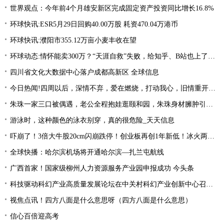
世界观点：今年前4个月雄安新区完成固定资产投资同比增长16.8%
环球快讯:ESR5月29日回购40.00万股 耗资470.04万港币
环球快讯:濮阳市355.12万亩小麦丰收在望
环球动态:情怀能卖300万？“天涯自救”失败，给知乎、B站也上了一课
四川省文化大数据中心落户成都高新区 全球信息
今日热闻!四周以后，深情不弃，爱在燃烧，打动我心，旧情重开，终相拥复合
朱珠一家三口被偶遇，老公全程抱娃逛颐和园，朱珠身材臃肿引争议_天天热推荐
游泳时，这种颜色的泳衣别穿，真的很危险_天天信息
吓崩了！3倍大牛股20cm闪崩跌停！创业板再创1年新低！冰火两重天行情，该如何把握？ 今日快讯
全球快播：哈尔滨机场将开通哈尔滨—扎兰屯航线
广西首家！国家级柳州人力资源服务产业园申报成功 今头条
科技驱动科幻产业高质量发展论坛在中关村科幻产业创新中心召开 天天通讯
视焦点讯！四方八面是什么意思呀（四方八面是什么意思）
信心百倍迎高考