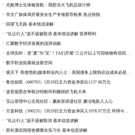
北航博士生体验首航：我想当大飞机总设计师
市文广旅体局开展安全生产专项督导检查 焦点快报
回望飞天路 基本情况讲解
“礼让行人”该不该被取消 基本情况讲解 世界即时
汇聚数字经济发展的澎湃动能
全球实时：变“废”为“宝”！TA们开展“三公斤以上可回收物有偿回收”宣传活动
数字职业拓展就业新空间
观天下·美债危机|媒体和业内人士：美国债务上限协议达成未必是“好消息”
鲁信创投（600783）5月29日主力资金净卖出1137.86万元
波音据悉在争取沙特航司利雅得的飞机大单
宝山管理中心文苑社区：廉政宣讲进社区 廉洁电影入人心
方直科技（300235）5月29日主力资金净买入1978.97万元 环球今亮点
“礼让行人”该不该被取消 基本信息讲解
部长酒后闯宿舍猥亵女实习生 基本信息讲解