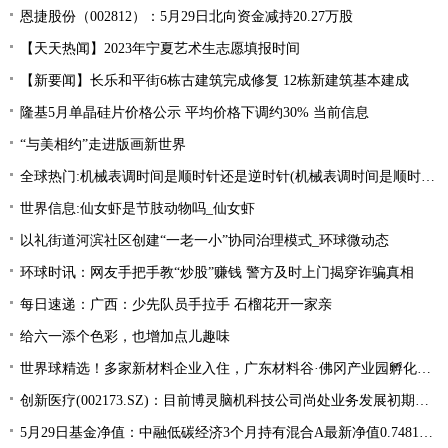
恩捷股份（002812）：5月29日北向资金减持20.27万股
【天天热闻】2023年宁夏艺术生志愿填报时间
【新要闻】长乐和平街6栋古建筑完成修复 12栋新建筑基本建成
隆基5月单晶硅片价格公示 平均价格下调约30% 当前信息
“与美相约”走进版画新世界
全球热门:机械表调时间是顺时针还是逆时针(机械表调时间是顺时针还是逆时针图解)
世界信息:仙女虾是节肢动物吗_仙女虾
以礼街道河滨社区创建“一老一小”协同治理模式_环球微动态
环球时讯：网友手把手教“炒股”赚钱 警方及时上门揭穿诈骗真相
每日速递：广西：少先队员手拉手 石榴花开一家亲
给六一添个色彩，也增加点儿趣味
世界球精选！多家新材料企业入住，广东材料谷·佛冈产业园孵化器开业
创新医疗(002173.SZ)：目前博灵脑机科技公司尚处业务发展初期阶段 热议
5月29日基金净值：中融低碳经济3个月持有混合A最新净值0.7481，涨0.79%