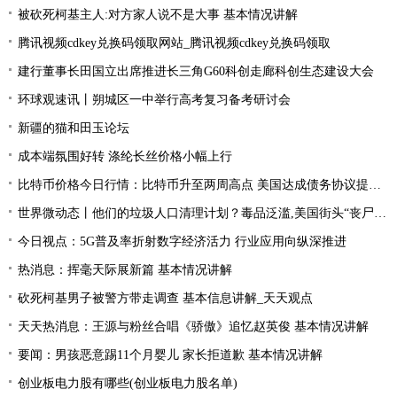
被砍死柯基主人:对方家人说不是大事 基本情况讲解
腾讯视频cdkey兑换码领取网站_腾讯视频cdkey兑换码领取
建行董事长田国立出席推进长三角G60科创走廊科创生态建设大会
环球观速讯丨朔城区一中举行高考复习备考研讨会
新疆的猫和田玉论坛
成本端氛围好转 涤纶长丝价格小幅上行
比特币价格今日行情：比特币升至两周高点 美国达成债务协议提振风险偏好
世界微动态丨他们的垃圾人口清理计划？毒品泛滥,美国街头“丧尸”遍地 白宫:新兴威胁
今日视点：5G普及率折射数字经济活力 行业应用向纵深推进
热消息：挥毫天际展新篇 基本情况讲解
砍死柯基男子被警方带走调查 基本信息讲解_天天观点
天天热消息：王源与粉丝合唱《骄傲》追忆赵英俊 基本情况讲解
要闻：男孩恶意踢11个月婴儿 家长拒道歉 基本情况讲解
创业板电力股有哪些(创业板电力股名单)