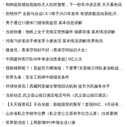
狗狗提前感知危险给主人狂吠预警，下一秒车冲进店里 天天看热讯
拒绝停产 全新马自达CX-5将于2025年发布 有望搭载混动系统|天天聚看点
男子通过15厘米门缝缩骨盗窃 基本信息讲解
当前快播：地铁上女子充电宝突然爆炸 烟雾弥漫 基本情况讲解
河南79岁老农手捧发芽小麦抹泪 基本情况讲解|世界热讯
微速讯：香港空间好不好（香港空间知识大全）
中国援外医疗队60年来诊治患者超2.9亿人次
我铁锤帮呢？！英超官方晒海报：下赛季7支英格兰球队参加欧战 全球新动态
世界头条：安全工程师中级报名条件
环球快资讯丨西藏阿里健全警情回访机制 提升为民服务水平
当前动态:武义壶山假日酒店电话号码（武义壶山假日酒店）
【天天报资讯】天合光能：新能源里的叛军！套现80亿，6月还有一个大雷
山东省私立学校学位费（私立变公立原有学位怎么算）|当前要闻
世界新消息丨上周新增IPO申报企业11家