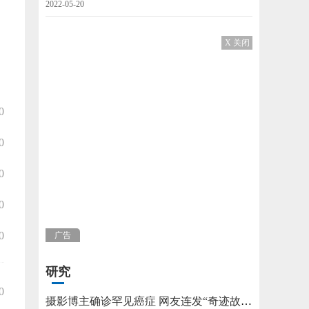
2022-05-20
X 关闭
0
0
0
0
0
广告
研究
0
摄影博主确诊罕见癌症 网友连发“奇迹故事”不允许他躺平