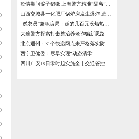
疫情期间骗子猖獗 上海警方精准“隔离”涉疫类诈骗
山西交城县一化肥厂锅炉房发生爆炸 造成3死2伤
0
“试衣员”兼职骗局：赚的几百元没焐热就被骗走几万元
0
大连警方探索打击整治养老诈骗新思路
0
北京通州：31个快递网点未严格落实防疫措施被责令整改
西宁卫健委：尽早实现“动态清零”
0
四川广安19日零时起实施全市交通管控
0
0
0
0
0