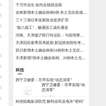
0
千万毕业生 如何走稳就业路
吉林新增本土确诊病例6例 本土无症状感染者15例
0
三十三项任务促家政业提质扩容
0
“新八级工”，畅通技工成长通道
河南、天津援沪医疗转运队：与疫情赛跑 为生命护航
0
天津回应春季高考延期 新冠肺炎阳性考生将在医院考试
四川新增本土确诊病例34例和本土无症状感染者115例
0
天津新增7例本土确诊病例、26例本土无症状感染者
0
科技
0
西宁卫健委：尽早实现“动态清零”
西宁卫健委：尽早实现“动
0
态清零”
2022-05-20
0
科技阻截纵深防范 解码全民反电诈“密码”