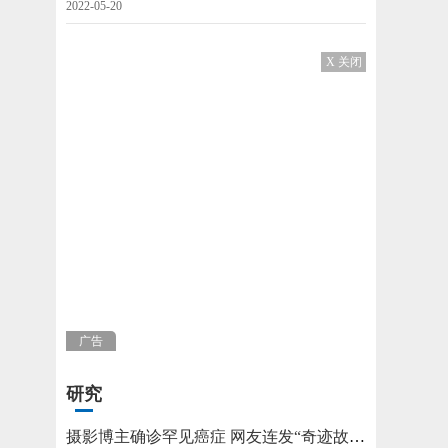
2022-05-20
X 关闭
广告
研究
摄影博主确诊罕见癌症 网友连发“奇迹故事”不允许他躺平