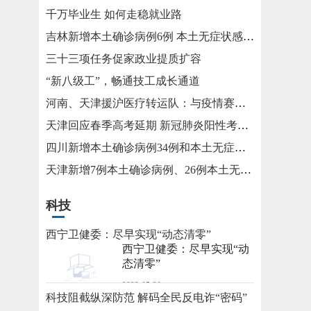
千万毕业生 如何走稳就业路
吉林新增本土确诊病例6例 本土无症状感染者15例
三十三项任务促家政业提质扩容
“新八级工”，畅通技工成长通道
河南、天津援沪医疗转运队：与疫情赛跑 为生命护航
天津回应春季高考延期 新冠肺炎阳性考生将在医院考试
四川新增本土确诊病例34例和本土无症状感染者115例
天津新增7例本土确诊病例、26例本土无症状感染者
科技
西宁卫健委：尽早实现“动态清零”
西宁卫健委：尽早实现“动
态清零”
2022-05-20
科技阻截纵深防范 解码全民反电诈“密码”